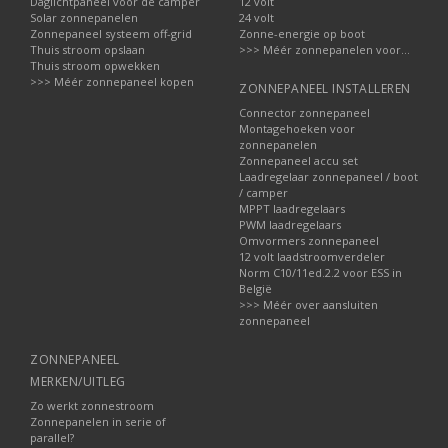
Daglichtpaneel voor de camper
12 volt
Solar zonnepanelen
24 volt
Zonnepaneel systeem off-grid
Zonne-energie op boot
Thuis stroom opslaan
>>> Méér zonnepanelen voor...
Thuis stroom opwekken
>>> Méér zonnepaneel kopen
ZONNEPANEEL INSTALLEREN
Connector zonnepaneel
Montagehoeken voor
zonnepanelen
Zonnepaneel accu set
Laadregelaar zonnepaneel / boot
/ camper
MPPT laadregelaars
PWM laadregelaars
Omvormers zonnepaneel
12 volt laadstroomverdeler
Norm C10/11ed.2.2 voor ESS in
België
>>> Méér over aansluiten
zonnepaneel
ZONNEPANEEL
MERKEN/UITLEG
Zo werkt zonnestroom
Zonnepanelen in serie of
parallel?