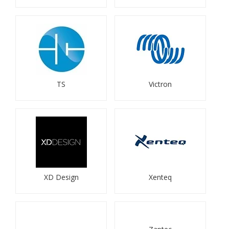
TS
Victron
XD Design
Xenteq