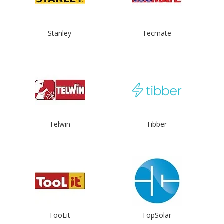
Stanley
Tecmate
Telwin
Tibber
TooLit
TopSolar