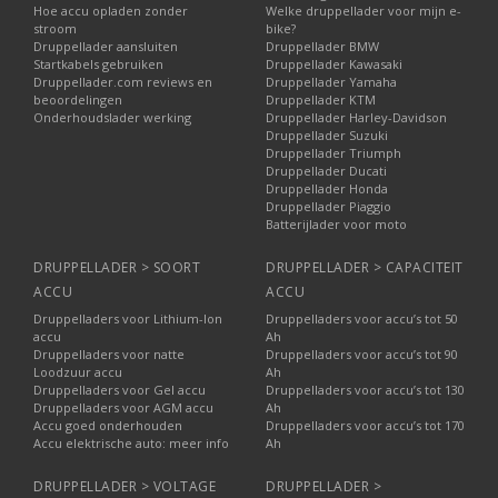
Hoe accu opladen zonder
Welke druppellader voor mijn e-
stroom
bike?
Druppellader aansluiten
Druppellader BMW
Startkabels gebruiken
Druppellader Kawasaki
Druppellader.com reviews en
Druppellader Yamaha
beoordelingen
Druppellader KTM
Onderhoudslader werking
Druppellader Harley-Davidson
Druppellader Suzuki
Druppellader Triumph
Druppellader Ducati
Druppellader Honda
Druppellader Piaggio
Batterijlader voor moto
DRUPPELLADER > SOORT
DRUPPELLADER > CAPACITEIT
ACCU
ACCU
Druppelladers voor Lithium-Ion
Druppelladers voor accu’s tot 50
accu
Ah
Druppelladers voor natte
Druppelladers voor accu’s tot 90
Loodzuur accu
Ah
Druppelladers voor Gel accu
Druppelladers voor accu’s tot 130
Druppelladers voor AGM accu
Ah
Accu goed onderhouden
Druppelladers voor accu’s tot 170
Accu elektrische auto: meer info
Ah
DRUPPELLADER > VOLTAGE
DRUPPELLADER >