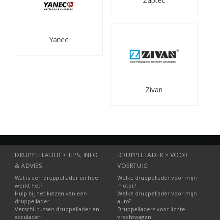
Zaptec
Yanec
Zivan
DRUPPELLADER > TIPS, INFO
DRUPPELLADER > VOOR
& ADVIES
VOERTUIG
Wat is een druppellader en hoe
Welke druppellader voor mijn
werkt het?
motor?
Hulp bij het kiezen van een
Welke druppellader voor mijn
druppellader
auto?
Verschil tussen druppellader en
Druppelladers voor lichte
acculader
vrachtwagen