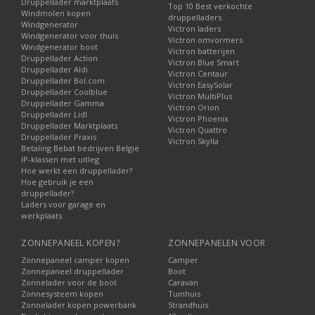
Druppellader marktplaats
Top 10 Best verkochte
Windmolen kopen
druppelladers
Windgenerator
Victron laders
Windgenerator voor thuis
Victron omvormers
Windgenerator boot
Victron batterijen
Druppellader Action
Victron Blue Smart
Druppellader Aldi
Victron Centaur
Druppellader Bol.com
Victron EasySolar
Druppellader Coolblue
Victron MultiPlus
Druppellader Gamma
Victron Orion
Druppellader Lidl
Victron Phoenix
Druppellader Marktplaats
Victron Quattro
Druppellader Praxis
Victron Skylla
Betaling Bebat bedrijven België
IP-klassen met uitleg
Hoe werkt een druppellader?
Hoe gebruik je een
druppellader?
Laders voor garage en
werkplaats
ZONNEPANEEL KOPEN?
ZONNEPANELEN VOOR
Zonnepaneel camper kopen
Camper
Zonnepaneel druppellader
Boot
Zonnelader voor de boot
Caravan
Zonnesysteem kopen
Tuinhuis
Zonnelader kopen powerbank
Strandhuis