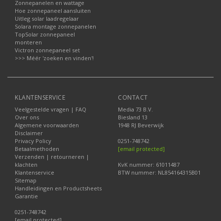
Zonnepanelen en wattage
Hoe zonnepaneel aansluiten
Uitleg solar laadregelaar
Solara montage zonnepanelen
TopSolar zonnepaneel
monteren
Victron zonnepaneel set
>>> Méér 'zoeken en vinden'!
KLANTENSERVICE
CONTACT
Veelgestelde vragen | FAQ
Media 73 B.V.
Over ons
Biesland 13
Algemene voorwaarden
1948 RJ Beverwijk
Disclaimer
Privacy Policy
0251-748742
Betaalmethoden
[email protected]
Verzenden | retourneren |
klachten
KvK nummer: 61011487
Klantenservice
BTW nummer: NL854164315B01
Sitemap
Handleidingen en Productsheets
Garantie
0251-748742
[email protected]