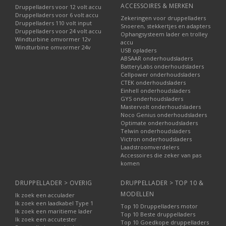
ACCESSOIRES & MERKEN
Druppelladers voor 12 volt accu
Druppelladers voor 6 volt accu
Zekeringen voor druppelladers
Druppelladers 110 volt input
Snoeren, stekkertjes en adapters
Druppelladers voor 24 volt accu
Ophangsysteem lader en trolley
Windturbine omvormer 12v
accu
Windturbine omvormer 24v
USB opladers
ABSAAR onderhoudsladers
BatteryLabs onderhoudsladers
Cellpower onderhoudsladers
CTEK onderhoudsladers
Einhell onderhoudsladers
GYS onderhoudsladers
Mastervolt onderhoudsladers
Noco Genius onderhoudsladers
Optimate onderhoudsladers
Telwin onderhoudsladers
Victron onderhoudsladers
Laadstroomverdelers
Accessoires die zeker van pas
komen
DRUPPELLADER > OVERIG
DRUPPELLADER > TOP 10 &
MODELLEN
Ik zoek een acculader
Ik zoek een laadkabel Type 1
Top 10 Druppelladers motor
Ik zoek een maritieme lader
Top 10 Beste druppelladers
Ik zoek een accutester
Top 10 Goedkope druppelladers