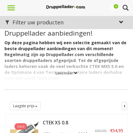
Toggle
0
navigation
Filter uw producten
Druppellader aanbiedingen!
Op deze pagina hebben wij een selectie gemaakt van de
beste druppellader aanbiedingen van dit moment!
Regelmatig zijn op Druppellader.com verschillende
soorten druppelladers afgeprijsd. Tot de afgeprijsde
laders behoren vaak de veel verkochte CTEK MXS 5.0 en
de Optimate 4 van Tecmate. Populaire laders derhalve
Lees meer
voor een uniek lage prijs!
Onze druppelladers zijn allemaal al scherp geprijsd. Maar
aanbiedingen op reeds scherp geprijsde laders zijn natuurlijk nog
leuker. Profiteer daarvan en wees er snel bij!
Laagste prijs
1
CTEK XS 0.8
SALE
€54,95
€59,95