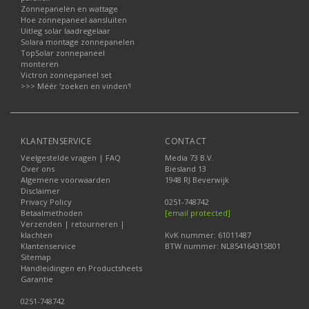
Zonnepanelen en wattage
Hoe zonnepaneel aansluiten
Uitleg solar laadregelaar
Solara montage zonnepanelen
TopSolar zonnepaneel
monteren
Victron zonnepaneel set
>>> Méér 'zoeken en vinden'!
KLANTENSERVICE
CONTACT
Veelgestelde vragen | FAQ
Media 73 B.V.
Over ons
Biesland 13
Algemene voorwaarden
1948 RJ Beverwijk
Disclaimer
Privacy Policy
0251-748742
Betaalmethoden
[email protected]
Verzenden | retourneren |
klachten
KvK nummer: 61011487
Klantenservice
BTW nummer: NL854164315B01
Sitemap
Handleidingen en Productsheets
Garantie
0251-748742