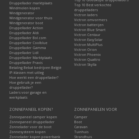
Druppellader marktplaats
Top 10 Best verkochte
Windmolen kopen
druppelladers
Windgenerator
Victron laders
Windgenerator voor thuis
Victron omvormers
Windgenerator boot
Victron batterijen
Druppellader Action
Victron Blue Smart
Druppellader Aldi
Victron Centaur
Druppellader Bol.com
Victron EasySolar
Druppellader Coolblue
Victron MultiPlus
Druppellader Gamma
Victron Orion
Druppellader Lidl
Victron Phoenix
Druppellader Marktplaats
Victron Quattro
Druppellader Praxis
Victron Skylla
Betaling Bebat bedrijven België
IP-klassen met uitleg
Hoe werkt een druppellader?
Hoe gebruik je een
druppellader?
Laders voor garage en
werkplaats
ZONNEPANEEL KOPEN?
ZONNEPANELEN VOOR
Zonnepaneel camper kopen
Camper
Zonnepaneel druppellader
Boot
Zonnelader voor de boot
Caravan
Zonnesysteem kopen
Tuinhuis
Zonnelader kopen powerbank
Strandhuis