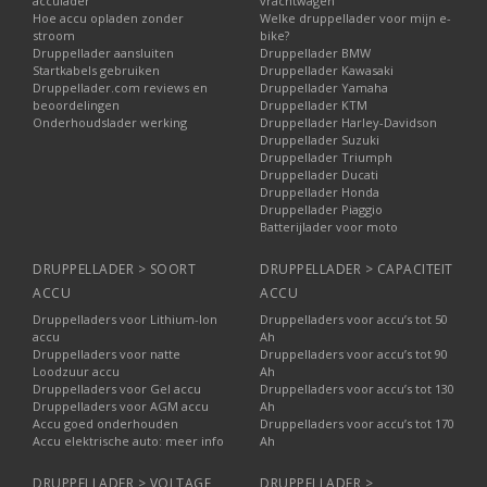
acculader
vrachtwagen
Hoe accu opladen zonder
Welke druppellader voor mijn e-
stroom
bike?
Druppellader aansluiten
Druppellader BMW
Startkabels gebruiken
Druppellader Kawasaki
Druppellader.com reviews en
Druppellader Yamaha
beoordelingen
Druppellader KTM
Onderhoudslader werking
Druppellader Harley-Davidson
Druppellader Suzuki
Druppellader Triumph
Druppellader Ducati
Druppellader Honda
Druppellader Piaggio
Batterijlader voor moto
DRUPPELLADER > SOORT
DRUPPELLADER > CAPACITEIT
ACCU
ACCU
Druppelladers voor Lithium-Ion
Druppelladers voor accu’s tot 50
accu
Ah
Druppelladers voor natte
Druppelladers voor accu’s tot 90
Loodzuur accu
Ah
Druppelladers voor Gel accu
Druppelladers voor accu’s tot 130
Druppelladers voor AGM accu
Ah
Accu goed onderhouden
Druppelladers voor accu’s tot 170
Accu elektrische auto: meer info
Ah
DRUPPELLADER > VOLTAGE
DRUPPELLADER >