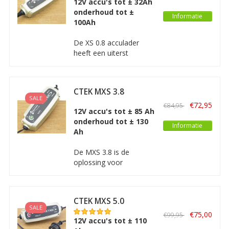
12V accu's tot ± 32Ah
onderhoud tot ±
Informatie
100Ah
De XS 0.8 acculader
heeft een uiterst
geavanceerde techniek
en is perfect voor het
opladen van kleinere
CTEK MXS 3.8
12V accu’s
SALE
(motorfietsen, jetski’s,
€72,95
€84,95
12V accu's tot ± 85 Ah
ATV’s en gazonmaaiers).
onderhoud tot ± 130
De XS 0.8 is de kleinste
Informatie
Ah
12V lader van CTEK.
De MXS 3.8 is de
oplossing voor
uiteenlopende
accuproblemen en is de
ideale acculader voor
CTEK MXS 5.0
dagelijks gebruik. De
SALE
MXS 3.8 is een
€75,00
€99,95
12V accu's tot ± 110
geavanceerde,