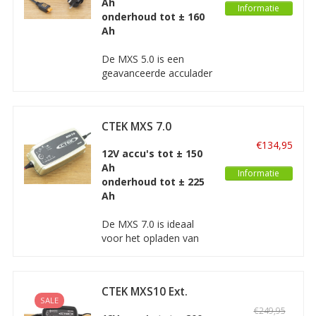
Ah
processorgestuurde
Informatie
onderhoud tot ± 160
acculader met
Ah
gepatenteerd
FLOAT/PULSE-
De MXS 5.0 is een
onderhoud voor accu’s
geavanceerde acculader
van 1,2Ah tot en met
met automatische
85Ah.
temperatuurcompensatie.
Deze acculader levert
CTEK MXS 7.0
uitstekende prestaties
voor loodzuuraccu's van
€134,95
12V accu's tot ± 150
1,2Ah tot en met 110Ah.
Ah
Informatie
onderhoud tot ± 225
Ah
De MXS 7.0 is ideaal
voor het opladen van
grotere accu’s zoals in
caravans,
recreatievoertuigen en
CTEK MXS10 Ext.
auto’s. Het is de
SALE
Cables (4m) +
perfecte universele 12V
€249,95
Bumper