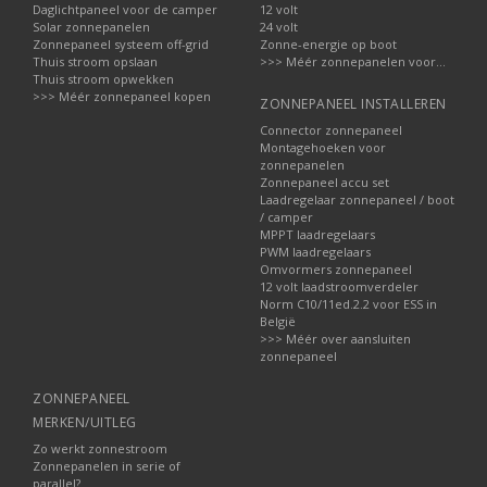
Daglichtpaneel voor de camper
12 volt
Solar zonnepanelen
24 volt
Zonnepaneel systeem off-grid
Zonne-energie op boot
Thuis stroom opslaan
>>> Méér zonnepanelen voor...
Thuis stroom opwekken
>>> Méér zonnepaneel kopen
ZONNEPANEEL INSTALLEREN
Connector zonnepaneel
Montagehoeken voor
zonnepanelen
Zonnepaneel accu set
Laadregelaar zonnepaneel / boot
/ camper
MPPT laadregelaars
PWM laadregelaars
Omvormers zonnepaneel
12 volt laadstroomverdeler
Norm C10/11ed.2.2 voor ESS in
België
>>> Méér over aansluiten
zonnepaneel
ZONNEPANEEL
MERKEN/UITLEG
Zo werkt zonnestroom
Zonnepanelen in serie of
parallel?