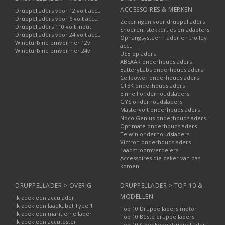
ACCESSOIRES & MERKEN
Druppelladers voor 12 volt accu
Druppelladers voor 6 volt accu
Zekeringen voor druppelladers
Druppelladers 110 volt input
Snoeren, stekkertjes en adapters
Druppelladers voor 24 volt accu
Ophangsysteem lader en trolley
Windturbine omvormer 12v
accu
Windturbine omvormer 24v
USB opladers
ABSAAR onderhoudsladers
BatteryLabs onderhoudsladers
Cellpower onderhoudsladers
CTEK onderhoudsladers
Einhell onderhoudsladers
GYS onderhoudsladers
Mastervolt onderhoudsladers
Noco Genius onderhoudsladers
Optimate onderhoudsladers
Telwin onderhoudsladers
Victron onderhoudsladers
Laadstroomverdelers
Accessoires die zeker van pas
komen
DRUPPELLADER > OVERIG
DRUPPELLADER > TOP 10 &
MODELLEN
Ik zoek een acculader
Ik zoek een laadkabel Type 1
Top 10 Druppelladers motor
Ik zoek een maritieme lader
Top 10 Beste druppelladers
Ik zoek een accutester
Top 10 Goedkope druppelladers