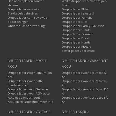
Hoe accu opladen zonder
Welke druppellader voor mijn e-
stroom
bike?
Druppellader aansluiten
Druppellader BMW
Startkabels gebruiken
Druppellader Kawasaki
Druppellader.com reviews en
Druppellader Yamaha
beoordelingen
Druppellader KTM
Onderhoudslader werking
Druppellader Harley-Davidson
Druppellader Suzuki
Druppellader Triumph
Druppellader Ducati
Druppellader Honda
Druppellader Piaggio
Batterijlader voor moto
DRUPPELLADER > SOORT
DRUPPELLADER > CAPACITEIT
ACCU
ACCU
Druppelladers voor Lithium-Ion
Druppelladers voor accu’s tot 50
accu
Ah
Druppelladers voor natte
Druppelladers voor accu’s tot 90
Loodzuur accu
Ah
Druppelladers voor Gel accu
Druppelladers voor accu’s tot 130
Druppelladers voor AGM accu
Ah
Accu goed onderhouden
Druppelladers voor accu’s tot 170
Accu elektrische auto: meer info
Ah
DRUPPELLADER > VOLTAGE
DRUPPELLADER >