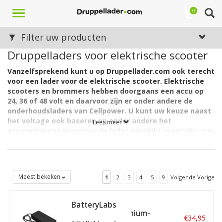
Toggle
0
navigation
Filter uw producten
Druppelladers voor elektrische scooter
Vanzelfsprekend kunt u op Druppellader.com ook terecht
voor een lader voor de elektrische scooter. Elektrische
scooters en brommers hebben doorgaans een accu op
24, 36 of 48 volt en daarvoor zijn er onder andere de
onderhoudsladers van Cellpower. U kunt uw keuze naast
het voltage ook baseren op onder andere het
Lees meer
accuvermogen waarvoor de lader geschikt moet zijn; van
maximaal 25Ah tot maximaal 100Ah. Kijk ook naar het
type accu (meestal AGM) en uiteraard naar de
functionaliteiten en de prijs. En lees de navolgende tip.
Deze tip is van toepassing als u een andere aansluiting nodig
Meest bekeken
1
2
3
4
5
9
Volgende Vorige
heeft voor op uw accu of scooter dan wordt aangegeven bij het
product. In dat geval kunt u namelijk de stekker van de lader
BatteryLabs
afknippen en vervolgens accuklemmen of een andere
MegaCharge Lithium-
snelkoppeling maken op uw accu of scooter.
€34,95
ion 30V 2A