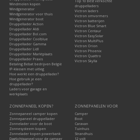
Top 10 Best verkochte
Windmolen kopen
druppelladers
Windgenerator
Victron laders
Windgenerator voor thuis
Victron omvormers
Windgenerator boot
Victron batterijen
Druppellader Action
Victron Blue Smart
Druppellader Aldi
Victron Centaur
Druppellader Bol.com
Victron EasySolar
Druppellader Coolblue
Victron MultiPlus
Druppellader Gamma
Victron Orion
Druppellader Lidl
Victron Phoenix
Druppellader Marktplaats
Victron Quattro
Druppellader Praxis
Victron Skylla
Betaling Bebat bedrijven België
IP-klassen met uitleg
Hoe werkt een druppellader?
Hoe gebruik je een
druppellader?
Laders voor garage en
werkplaats
ZONNEPANEEL KOPEN?
ZONNEPANELEN VOOR
Zonnepaneel camper kopen
Camper
Zonnepaneel druppellader
Boot
Zonnelader voor de boot
Caravan
Zonnesysteem kopen
Tuinhuis
Zonnelader kopen powerbank
Strandhuis
Daglichtpaneel voor de camper
12 volt