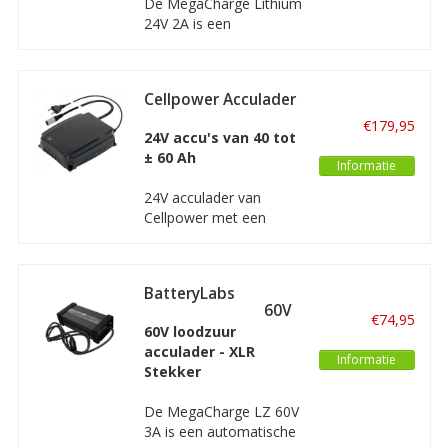
De MegaCharge Lithium
steps, scootmobiels en
24V 2A is een
soortgelijke
automatische en
intelligente oplader
waarmee u een 24V
Cellpower Acculader
Lithium-ion accu veilig
24V 6A
en goed kunt opladen
€179,95
24V accu's van 40 tot
en onderhouden. Deze
± 60 Ah
lader is prima geschikt
Informatie
voor elektrische
24V acculader van
scooters, elektrische
Cellpower met een
steps, scootmobiels en
laadvermogen van 6A.
soortgelijke
Deze lader is geschikt
voor het laden van 24V
BatteryLabs
droge loodzuur accu's
MegaCharge LZ 60V
van 40 tot ongeveer
€74,95
3A
60V loodzuur
60Ah voor o.a.
acculader - XLR
elektrische fiets,
Informatie
Stekker
scooter, rolstoel of
scootmobiel.
De MegaCharge LZ 60V
3A is een automatische