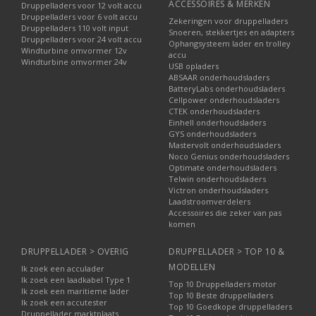
ACCESSOIRES & MERKEN
Druppelladers voor 12 volt accu
Druppelladers voor 6 volt accu
Zekeringen voor druppelladers
Druppelladers 110 volt input
Snoeren, stekkertjes en adapters
Druppelladers voor 24 volt accu
Ophangsysteem lader en trolley
Windturbine omvormer 12v
accu
Windturbine omvormer 24v
USB opladers
ABSAAR onderhoudsladers
BatteryLabs onderhoudsladers
Cellpower onderhoudsladers
CTEK onderhoudsladers
Einhell onderhoudsladers
GYS onderhoudsladers
Mastervolt onderhoudsladers
Noco Genius onderhoudsladers
Optimate onderhoudsladers
Telwin onderhoudsladers
Victron onderhoudsladers
Laadstroomverdelers
Accessoires die zeker van pas
komen
DRUPPELLADER > OVERIG
DRUPPELLADER > TOP 10 &
MODELLEN
Ik zoek een acculader
Ik zoek een laadkabel Type 1
Top 10 Druppelladers motor
Ik zoek een maritieme lader
Top 10 Beste druppelladers
Ik zoek een accutester
Top 10 Goedkope druppelladers
Druppellader marktplaats