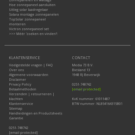
Hoe zonnepaneel aansluiten
Uitleg solar laadregelaar
Solara montage zonnepanelen
TopSolar zonnepaneel
monteren
Victron zonnepaneel set
>>> Méér 'zoeken en vinden'!
KLANTENSERVICE
CONTACT
Veelgestelde vragen | FAQ
Media 73 B.V.
Over ons
Biesland 13
Algemene voorwaarden
1948 RJ Beverwijk
Disclaimer
Privacy Policy
0251-748742
Betaalmethoden
[email protected]
Verzenden | retourneren |
klachten
KvK nummer: 61011487
Klantenservice
BTW nummer: NL854164315B01
Sitemap
Handleidingen en Productsheets
Garantie
0251-748742
[email protected]