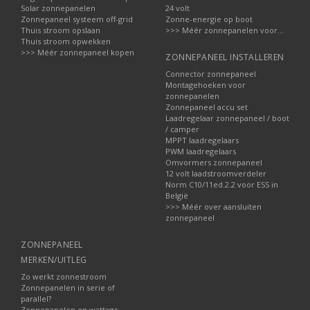
Solar zonnepanelen
24 volt
Zonnepaneel systeem off-grid
Zonne-energie op boot
Thuis stroom opslaan
>>> Méér zonnepanelen voor...
Thuis stroom opwekken
>>> Méér zonnepaneel kopen
ZONNEPANEEL INSTALLEREN
Connector zonnepaneel
Montagehoeken voor
zonnepanelen
Zonnepaneel accu set
Laadregelaar zonnepaneel / boot
/ camper
MPPT laadregelaars
PWM laadregelaars
Omvormers zonnepaneel
12 volt laadstroomverdeler
Norm C10/11ed.2.2 voor ESS in
België
>>> Méér over aansluiten
zonnepaneel
ZONNEPANEEL
MERKEN/UITLEG
Zo werkt zonnestroom
Zonnepanelen in serie of
parallel?
Zonnepanelen en wattage