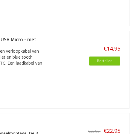
USB Micro - met
€14,95
een verloopkabel van
et en blue tooth
Bestellen
TC. Een laadkabel van
€22,95
€25,95
paneelmontage. De 3