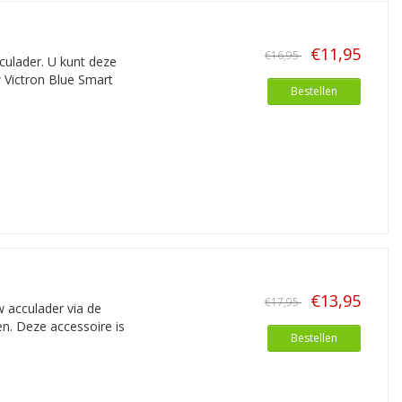
€11,95
€16,95
culader. U kunt deze
w Victron Blue Smart
Bestellen
€13,95
€17,95
 acculader via de
en. Deze accessoire is
Bestellen