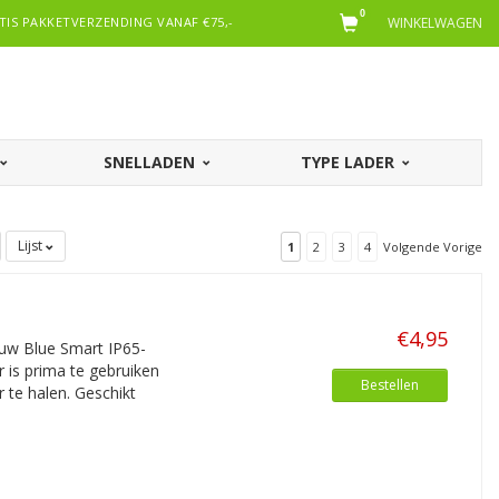
0
TIS PAKKETVERZENDING VANAF €75,-
WINKELWAGEN
SNELLADEN
TYPE LADER
Lijst
1
2
3
4
Volgende Vorige
€4,95
uw Blue Smart IP65-
 is prima te gebruiken
Bestellen
 te halen. Geschikt