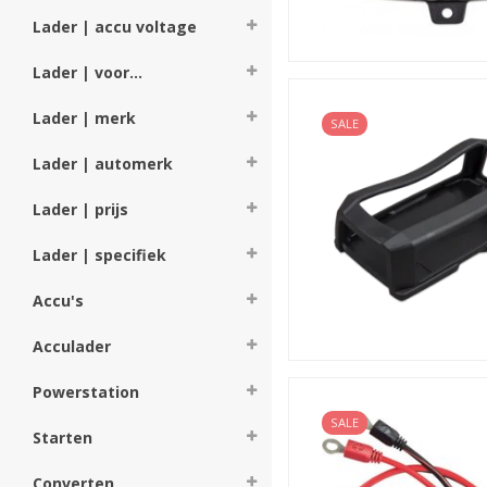
Lader | accu voltage
Lader | voor...
Lader | merk
SALE
Lader | automerk
Lader | prijs
Lader | specifiek
Accu's
Acculader
Powerstation
SALE
Starten
Converten