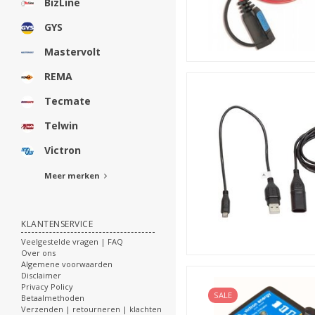
BizLine
GYS
Mastervolt
REMA
Tecmate
Telwin
Victron
Meer merken
KLANTENSERVICE
Veelgestelde vragen | FAQ
Over ons
Algemene voorwaarden
Disclaimer
Privacy Policy
SALE
Betaalmethoden
Verzenden | retourneren | klachten