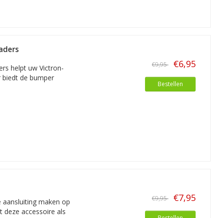
laders
€6,95
€9,95
rs helpt uw Victron-
r biedt de bumper
Bestellen
€7,95
€9,95
e aansluiting maken op
t deze accessoire als
Bestellen