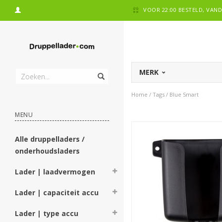
VOOR 22:00 BESTELD, VA
MERK
Home
/
Tags
/
Blue Smart
MENU
Alle druppelladers /
onderhoudsladers
Lader | laadvermogen
Lader | capaciteit accu
Lader | type accu