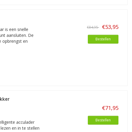
€53,95
€84,95
r is een snelle
nt aansluiten. De
Bestellen
e opbrengst en
ekker
€71,95
Bestellen
elligente acculader
lezen en in te stellen