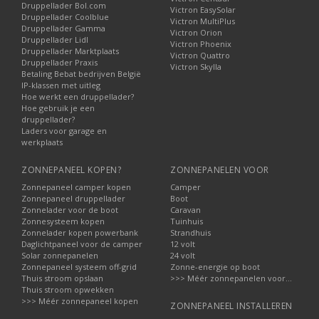
Druppellader Bol.com
Victron EasySolar
Veelgestelde vragen over laadbeheer
Druppellader Coolblue
Victron MultiPlus
Druppellader Gamma
Victron Orion
Wat doet een accubalancer precies?
Druppellader Lidl
Victron Phoenix
Deze houdt de spanning van accu’s in een accubank gelijk en
Druppellader Marktplaats
Victron Quattro
Druppellader Praxis
voorkomt ongelijk laden.
Victron Skylla
Betaling Bebat bedrijven België
Wanneer gebruik ik een laadstroomverdeler?
IP-klassen met uitleg
Hoe werkt een druppellader?
Als u meerdere accu’s tegelijk wilt laden vanuit één laadbron.
Hoe gebruik je een
druppellader?
Wat meet een laadsysteemtester?
Laders voor garage en
De accustatus, het startvermogen en de werking van de
werkplaats
dynamo en het laadsysteem.
ZONNEPANEEL KOPEN?
ZONNEPANELEN VOOR
Waarom is een omschakelautomaat nodig?
Om automatisch te wisselen tussen stroombronnen zonder
Zonnepaneel camper kopen
Camper
Zonnepaneel druppellader
Boot
onderbreking en zonder risico voor apparatuur.
Zonnelader voor de boot
Caravan
Wat is het voordeel van een verdeelrail?
Zonnesysteem kopen
Tuinhuis
Zonnelader kopen powerbank
Strandhuis
Een overzichtelijke en veilige manier om meerdere apparaten
Daglichtpaneel voor de camper
12 volt
van stroom te voorzien vanuit één punt.
Solar zonnepanelen
24 volt
Zonnepaneel systeem off-grid
Zonne-energie op boot
Thuis stroom opslaan
>>> Méér zonnepanelen voor...
Thuis stroom opwekken
>>> Méér zonnepaneel kopen
ZONNEPANEEL INSTALLEREN