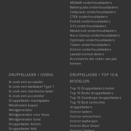
Functie:
ABSAAR onderhoudsladers
BatteryLabs onderhoudsladers
Automatisch overschakelen bij spanningsverlies
Cellpower onderhoudsladers
Voorkomt onderbreking van stroomvoorziening
CTEK onderhoudsladers
Einhell onderhoudsladers
Beschermt aangesloten apparatuur
GYS onderhoudsladers
Omschakeling gebeurt vaak binnen milliseconden (afhankelijk
Mastervolt onderhoudsladers
Noco Genius onderhoudsladers
van het systeem).
Optimate onderhoudsladers
Telwin onderhoudsladers
Verdeelrails: overzichtelijke
Victron onderhoudsladers
stroomdistributie
Laadstroomverdelers
Accessoires die zeker van pas
Een
verdeelrail
verdeelt stroom vanuit één accu of accubank
komen
naar meerdere verbruikers.
DRUPPELLADER > OVERIG
DRUPPELLADER > TOP 10 &
Kenmerken:
MODELLEN
Ik zoek een acculader
Ik zoek een laadkabel Type 1
Verkrijgbaar in plus (+) en min (-)
Top 10 Druppelladers motor
Ik zoek een maritieme lader
Geschikt voor verschillende stroomsterktes
Top 10 Beste druppelladers
Ik zoek een accutester
Top 10 Goedkope druppelladers
Meerdere aansluitpunten
Druppellader marktplaats
Top 10 Best verkochte
Vaak voorzien van beschermkap
Windmolen kopen
druppelladers
Windgenerator
Victron laders
Dit laadbeheer product draagt bij aan een gestructureerde
Windgenerator voor thuis
Victron omvormers
bekabeling en overzicht in installaties.
Windgenerator boot
Victron batterijen
Druppellader Action
Victron Blue Smart
Druppellader Aldi
Victron Centaur