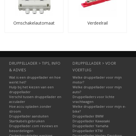
Diodeverdelers
FET-verdelers (laag spanningsverlies)
Omschakelautomaat
Verdeelrail
FET-verdelers beperken het spanningsverlies tot een minimum
en verbeteren de efficiëntie van het laadsysteem.
Autotransformatoren: spanning
aanpassen en verdelen
Een
autotransformator
regelt de uitgangsspanning door deze te
verhogen, verlagen of verdelen over fasen.
DRUPPELLADER > TIPS, INFO
DRUPPELLADER > VOOR
& ADVIES
VOERTUIG
Functies:
Wat is een druppellader en hoe
Welke druppellader voor mijn
Spanningscorrectie
werkt het?
motor?
Hulp bij het kiezen van een
Fasesplitsing
Welke druppellader voor mijn
druppellader
auto?
Efficiënte vermogensverdeling
Verschil tussen druppellader en
Druppelladers voor lichte
acculader
vrachtwagen
Dit type transformator werkt binnen één net en levert een hoog
Hoe accu opladen zonder
Welke druppellader voor mijn e-
rendement door de directe koppeling van wikkelingen.
stroom
bike?
Druppellader aansluiten
Druppellader BMW
Laadsysteem testers: controle van laden
Startkabels gebruiken
Druppellader Kawasaki
en dynamo
Druppellader.com reviews en
Druppellader Yamaha
beoordelingen
Druppellader KTM
Onderhoudslader werking
Druppellader Harley-Davidson