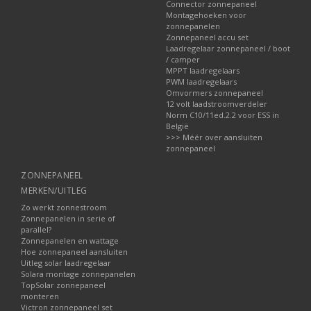
Connector zonnepaneel
Montagehoeken voor
zonnepanelen
Zonnepaneel accu set
Laadregelaar zonnepaneel / boot
/ camper
MPPT laadregelaars
PWM laadregelaars
Omvormers zonnepaneel
12 volt laadstroomverdeler
Norm C10/11ed.2.2 voor ESS in
België
>>> Méér over aansluiten
zonnepaneel
ZONNEPANEEL
MERKEN/UITLEG
Zo werkt zonnestroom
Zonnepanelen in serie of
parallel?
Zonnepanelen en wattage
Hoe zonnepaneel aansluiten
Uitleg solar laadregelaar
Solara montage zonnepanelen
TopSolar zonnepaneel
monteren
Victron zonnepaneel set