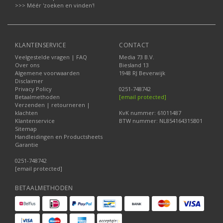
>>> Méér 'zoeken en vinden'!
KLANTENSERVICE
CONTACT
Veelgestelde vragen | FAQ
Media 73 B.V.
Over ons
Biesland 13
Algemene voorwaarden
1948 RJ Beverwijk
Disclaimer
Privacy Policy
0251-748742
Betaalmethoden
[email protected]
Verzenden | retourneren |
klachten
KvK nummer: 61011487
Klantenservice
BTW nummer: NL854164315B01
Sitemap
Handleidingen en Productsheets
Garantie
0251-748742
[email protected]
BETAALMETHODEN