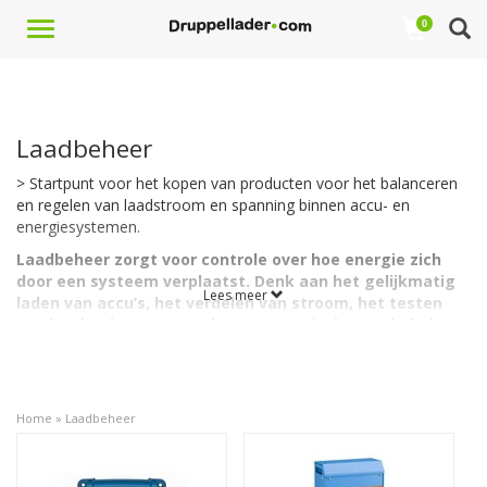
Toggle
0
navigation
Laadbeheer
> Startpunt voor het kopen van producten voor het balanceren
en regelen van laadstroom en spanning binnen accu- en
energiesystemen.
Laadbeheer zorgt voor controle over hoe energie zich
door een systeem verplaatst. Denk aan het gelijkmatig
Lees meer
laden van accu’s, het verdelen van stroom, het testen
van het laadsysteem en het automatisch omschakelen
tussen energiebronnen.
Deze categorie bevat technische oplossingen - apparaten en
onderdelen - voor een stabiele en efficiënte energieverdeling in
Home
»
Laadbeheer
voertuigen, vaartuigen en installaties.
Accu balancers: gelijke spanning in