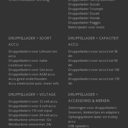
Een
laadsysteemtester
analyseert de werking van het volledige
Druppellader Suzuki
laadsysteem.
Druppellader Triumph
Druppellader Ducati
Deze meet en controleert:
Druppellader Honda
Druppellader Piaggio
Accuspanning en laadstatus
Batterijlader voor moto
Startvermogen
Werking van de dynamo
DRUPPELLADER > SOORT
DRUPPELLADER > CAPACITEIT
Laadspanning tijdens draaien van de motor
ACCU
ACCU
Veel testers werken zonder dat het nodig is om de accu los te
Druppelladers voor Lithium-Ion
Druppelladers voor accu’s tot 50
koppelen. De resultaten verschijnen direct op het display of
accu
Ah
eventueel via de printfunctie.
Druppelladers voor natte
Druppelladers voor accu’s tot 90
Loodzuur accu
Ah
Druppelladers voor Gel accu
Druppelladers voor accu’s tot 130
Omschakelautomaten: automatisch
Druppelladers voor AGM accu
Ah
schakelen tussen stroombronnen
Accu goed onderhouden
Druppelladers voor accu’s tot 170
Accu elektrische auto: meer info
Ah
Een
omschakelautomaat
(transfer switch) schakelt tussen
verschillende AC-bronnen.
DRUPPELLADER > VOLTAGE
DRUPPELLADER >
ACCESSOIRES & MERKEN
Voorbeelden van bronnen:
Druppelladers voor 12 volt accu
Druppelladers voor 6 volt accu
Zekeringen voor druppelladers
Netspanning (230V)
Druppelladers 110 volt input
Snoeren, stekkertjes en adapters
Druppelladers voor 24 volt accu
Generator of aggregaat
Ophangsysteem lader en trolley
Windturbine omvormer 12v
Omvormer
accu
Windturbine omvormer 24v
USB opladers