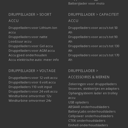
Batterijlader voor moto
DRUPPELLADER > SOORT
DRUPPELLADER > CAPACITEIT
ACCU
ACCU
Druppelladers voor Lithium-Ion
Druppelladers voor accu’s tot 50
accu
Ah
Druppelladers voor natte
Druppelladers voor accu’s tot 90
Loodzuur accu
Ah
Druppelladers voor Gel accu
Druppelladers voor accu’s tot 130
Druppelladers voor AGM accu
Ah
Accu goed onderhouden
Druppelladers voor accu’s tot 170
Accu elektrische auto: meer info
Ah
DRUPPELLADER > VOLTAGE
DRUPPELLADER >
ACCESSOIRES & MERKEN
Druppelladers voor 12 volt accu
Druppelladers voor 6 volt accu
Zekeringen voor druppelladers
Druppelladers 110 volt input
Snoeren, stekkertjes en adapters
Druppelladers voor 24 volt accu
Ophangsysteem lader en trolley
Windturbine omvormer 12v
accu
Windturbine omvormer 24v
USB opladers
ABSAAR onderhoudsladers
BatteryLabs onderhoudsladers
Cellpower onderhoudsladers
CTEK onderhoudsladers
Einhell onderhoudsladers