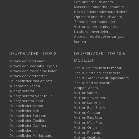
GYS onderhoudsladers
Mastervolt onderhoudsladers
Noco Genius onderhoudsladers
Optimate onderhoudsladers
Telwin onderhoudsladers
Victron onderhoudsladers
Laadstroomverdelers
Accessoires die zeker van pas
komen
DRUPPELLADER > OVERIG
DRUPPELLADER > TOP 10 &
MODELLEN
Ik zoek een acculader
Ik zoek een laadkabel Type 1
Top 10 Druppelladers motor
Ik zoek een maritieme lader
Top 10 Beste druppelladers
Ik zoek een accutester
Top 10 Goedkope druppelladers
Druppellader marktplaats
Top 10 Best verkochte
Windmolen kopen
druppelladers
Windgenerator
Victron laders
Windgenerator voor thuis
Victron omvormers
Windgenerator boot
Victron batterijen
Druppellader Action
Victron Blue Smart
Druppellader Aldi
Victron Centaur
Druppellader Bol.com
Victron EasySolar
Druppellader Coolblue
Victron MultiPlus
Druppellader Gamma
Victron Orion
Druppellader Lidl
Victron Phoenix
Druppellader Marktplaats
Victron Quattro