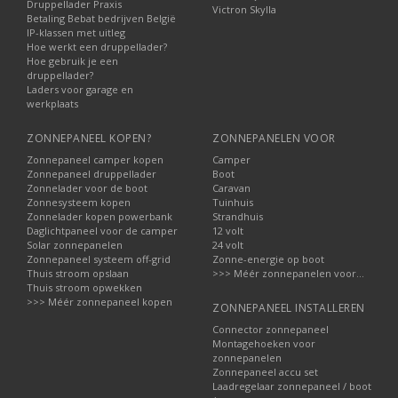
Druppellader Praxis
Victron Skylla
Betaling Bebat bedrijven België
IP-klassen met uitleg
Hoe werkt een druppellader?
Hoe gebruik je een
druppellader?
Laders voor garage en
werkplaats
ZONNEPANEEL KOPEN?
ZONNEPANELEN VOOR
Zonnepaneel camper kopen
Camper
Zonnepaneel druppellader
Boot
Zonnelader voor de boot
Caravan
Zonnesysteem kopen
Tuinhuis
Zonnelader kopen powerbank
Strandhuis
Daglichtpaneel voor de camper
12 volt
Solar zonnepanelen
24 volt
Zonnepaneel systeem off-grid
Zonne-energie op boot
Thuis stroom opslaan
>>> Méér zonnepanelen voor...
Thuis stroom opwekken
>>> Méér zonnepaneel kopen
ZONNEPANEEL INSTALLEREN
Connector zonnepaneel
Montagehoeken voor
zonnepanelen
Zonnepaneel accu set
Laadregelaar zonnepaneel / boot