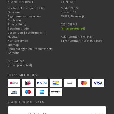
KLANTENSERVICE
CONTACT
Veelgestelde vragen | FAQ
Media 73 B.V.
Over ons
Biesland 13
Algemene voorwaarden
1948 RJ Beverwijk
Disclaimer
Privacy Policy
0251-748742
Betaalmethoden
[email protected]
Verzenden | retourneren |
klachten
KvK nummer: 61011487
Klantenservice
BTW nummer: NL854164315B01
Sitemap
Handleidingen en Productsheets
Garantie
0251-748742
[email protected]
BETAALMETHODEN
KLANTBEOORDELINGEN