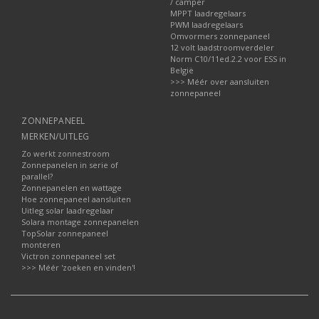
/ camper
MPPT laadregelaars
PWM laadregelaars
Omvormers zonnepaneel
12 volt laadstroomverdeler
Norm C10/11ed.2.2 voor ESS in
België
>>> Méér over aansluiten
zonnepaneel
ZONNEPANEEL
MERKEN/UITLEG
Zo werkt zonnestroom
Zonnepanelen in serie of
parallel?
Zonnepanelen en wattage
Hoe zonnepaneel aansluiten
Uitleg solar laadregelaar
Solara montage zonnepanelen
TopSolar zonnepaneel
monteren
Victron zonnepaneel set
>>> Méér 'zoeken en vinden'!