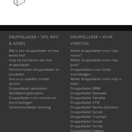
DRUPPELLADER > TIPS, INFO
DRUPPELLADER > VOOR
& ADVIES
VOERTUIG
Wat is een druppellader en hoe
Welke druppellader voor mijn
werkt het?
motor?
Hulp bij het kiezen van een
Welke druppellader voor mijn
druppellader
auto?
Verschil tussen druppellader en
Druppelladers voor lichte
acculader
vrachtwagen
Hoe accu opladen zonder
Welke druppellader voor mijn e-
stroom
bike?
Druppellader aansluiten
Druppellader BMW
Startkabels gebruiken
Druppellader Kawasaki
Druppellader.com reviews en
Druppellader Yamaha
beoordelingen
Druppellader KTM
Onderhoudslader werking
Druppellader Harley-Davidson
Druppellader Suzuki
Druppellader Triumph
Druppellader Ducati
Druppellader Honda
Druppellader Piaggio