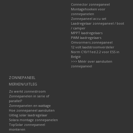
Connector zonnepaneel
Montagehoeken voor
zonnepanelen
Zonnepaneel accu set
Laadregelaar zonnepaneel / boot
/ camper
MPPT laadregelaars
PWM laadregelaars
Omvormers zonnepaneel
12 volt laadstroomverdeler
Norm C10/11ed.2.2 voor ESS in
België
>>> Méér over aansluiten
zonnepaneel
ZONNEPANEEL
MERKEN/UITLEG
Zo werkt zonnestroom
Zonnepanelen in serie of
parallel?
Zonnepanelen en wattage
Hoe zonnepaneel aansluiten
Uitleg solar laadregelaar
Solara montage zonnepanelen
TopSolar zonnepaneel
monteren