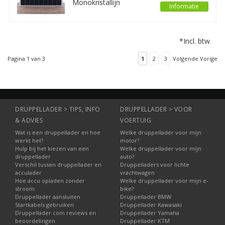
Monokristallijn
Informatie
onderhouden.
zonnepaneel levert een
vermogen van 305Wp
bij een open
*Incl. btw
klemspanning van 39,7V.
U kunt hiermee
Pagina 1 van 3
1
2
3
Volgende Vorige
bijvoorbeeld een 12V of
24V accu laden en
onderhouden.
DRUPPELLADER > TIPS, INFO
DRUPPELLADER > VOOR
& ADVIES
VOERTUIG
Wat is een druppellader en hoe
Welke druppellader voor mijn
werkt het?
motor?
Hulp bij het kiezen van een
Welke druppellader voor mijn
druppellader
auto?
Verschil tussen druppellader en
Druppelladers voor lichte
acculader
vrachtwagen
Hoe accu opladen zonder
Welke druppellader voor mijn e-
stroom
bike?
Druppellader aansluiten
Druppellader BMW
Startkabels gebruiken
Druppellader Kawasaki
Druppellader.com reviews en
Druppellader Yamaha
beoordelingen
Druppellader KTM