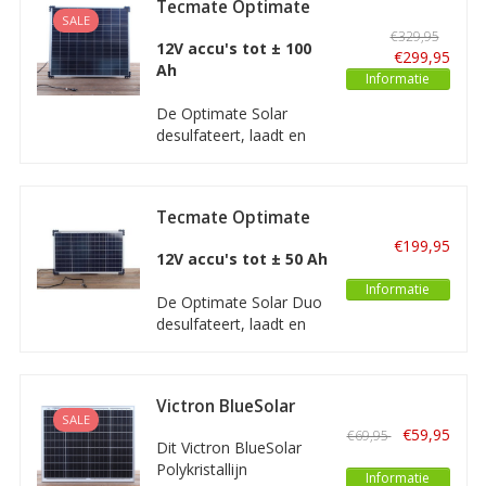
Tecmate Optimate
U kunt hiermee
SALE
Solar 80W
€329,95
bijvoorbeeld een 12V of
12V accu's tot ± 100
€299,95
24V accu laden en
Ah
Informatie
onderhouden.
De Optimate Solar
desulfateert, laadt en
onderhoudt uw batterij
met behulp van een
standaard 12V
Tecmate Optimate
Zonnepaneel. De
Solar Duo 40W
Optimate Solar - een
€199,95
12V accu's tot ± 50 Ah
hoge kwaliteit acculader
op zonnecellen.
Informatie
De Optimate Solar Duo
desulfateert, laadt en
onderhoudt uw batterij
met behulp van een
standaard 12V
Victron BlueSolar
Zonnepaneel. De
SALE
60Wp poly
Optimate Solar - een
€59,95
€69,95
Dit Victron BlueSolar
hoge kwaliteit acculader
Polykristallijn
op zonnecellen.
Informatie