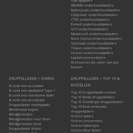
USB opladers
ABSAAR onderhoudsladers
BatteryLabs onderhoudsladers
Cellpower onderhoudsladers
CTEK onderhoudsladers
Einhell onderhoudsladers
GYS onderhoudsladers
Mastervolt onderhoudsladers
Noco Genius onderhoudsladers
Optimate onderhoudsladers
Telwin onderhoudsladers
Victron onderhoudsladers
Laadstroomverdelers
Accessoires die zeker van pas
komen
DRUPPELLADER > OVERIG
DRUPPELLADER > TOP 10 &
MODELLEN
Ik zoek een acculader
Ik zoek een laadkabel Type 1
Top 10 Druppelladers motor
Ik zoek een maritieme lader
Top 10 Beste druppelladers
Ik zoek een accutester
Top 10 Goedkope druppelladers
Druppellader marktplaats
Top 10 Best verkochte
Windmolen kopen
druppelladers
Windgenerator
Victron laders
Windgenerator voor thuis
Victron omvormers
Windgenerator boot
Victron batterijen
Druppellader Action
Victron Blue Smart