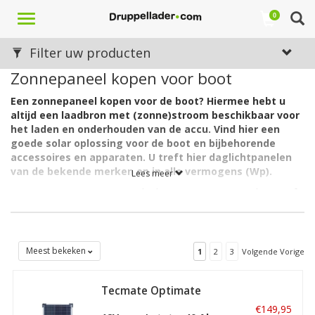
Toggle
0
navigation
Filter uw producten
Zonnepaneel kopen voor boot
Een zonnepaneel kopen voor de boot? Hiermee hebt u
altijd een laadbron met (zonne)stroom beschikbaar voor
het laden en onderhouden van de accu. Vind hier een
goede solar oplossing voor de boot en bijbehorende
accessoires en apparaten. U treft hier daglichtpanelen
van de bekende merken en in alle vermogens (Wp).
Lees meer
Deze energievoorziening is altijd aanwezig, waar u ook gaat of
staat. Daarmee maakt u zich voor een (heel) groot deel
onafhankelijk van het reguliere stroomnet (vaste lichtnet).
Boot solar paneel kopen: welk?
Meest bekeken
1
2
3
Volgende Vorige
Er zijn diverse modellen boot zonnepanelen, die ook te
gebruiken zijn voor op onder andere een camper, tuinhuis of
Tecmate Optimate
caravan. De verschillen in de zonnepanelen die hiervoor geschikt
Solar Duo 20W
€149,95
zijn, zitten 'm onder meer in nominaal vermogen (watt),