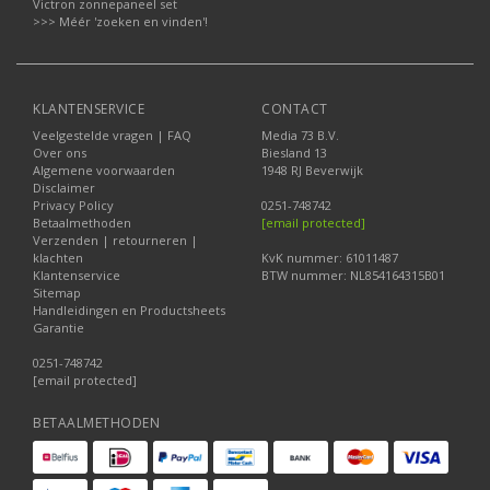
Victron zonnepaneel set
>>> Méér 'zoeken en vinden'!
KLANTENSERVICE
CONTACT
Veelgestelde vragen | FAQ
Media 73 B.V.
Over ons
Biesland 13
Algemene voorwaarden
1948 RJ Beverwijk
Disclaimer
Privacy Policy
0251-748742
Betaalmethoden
[email protected]
Verzenden | retourneren |
klachten
KvK nummer: 61011487
Klantenservice
BTW nummer: NL854164315B01
Sitemap
Handleidingen en Productsheets
Garantie
0251-748742
[email protected]
BETAALMETHODEN