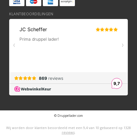
KLANTBEOORDELINGEN
© Druppellader.com
Wij worden door klanten beoordeeld met een
9,4
van
10
gebaseerd op
1328
reviews
.