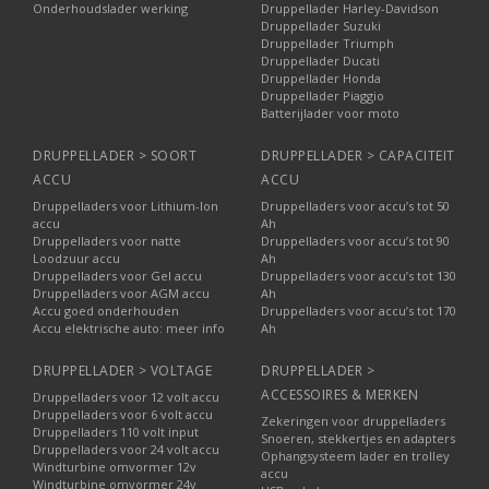
Onderhoudslader werking
Druppellader Harley-Davidson
Druppellader Suzuki
Druppellader Triumph
Druppellader Ducati
Druppellader Honda
Druppellader Piaggio
Batterijlader voor moto
DRUPPELLADER > SOORT
DRUPPELLADER > CAPACITEIT
ACCU
ACCU
Druppelladers voor Lithium-Ion
Druppelladers voor accu’s tot 50
accu
Ah
Druppelladers voor natte
Druppelladers voor accu’s tot 90
Loodzuur accu
Ah
Druppelladers voor Gel accu
Druppelladers voor accu’s tot 130
Druppelladers voor AGM accu
Ah
Accu goed onderhouden
Druppelladers voor accu’s tot 170
Accu elektrische auto: meer info
Ah
DRUPPELLADER > VOLTAGE
DRUPPELLADER >
ACCESSOIRES & MERKEN
Druppelladers voor 12 volt accu
Druppelladers voor 6 volt accu
Zekeringen voor druppelladers
Druppelladers 110 volt input
Snoeren, stekkertjes en adapters
Druppelladers voor 24 volt accu
Ophangsysteem lader en trolley
Windturbine omvormer 12v
accu
Windturbine omvormer 24v