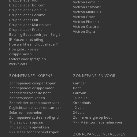
Druppellader Aldi
Victron Centaur
Druppellader Bol.com
Victron EasySolar
Druppellader Coolblue
Victron MultiPlus
Druppellader Gamma
Victron Orion
Druppellader Lidl
Victron Phoenix
Druppellader Marktplaats
Victron Quattro
Druppellader Praxis
Victron Skylla
Betaling Bebat bedrijven België
IP-klassen met uitleg
Hoe werkt een druppellader?
Hoe gebruik je een
druppellader?
Laders voor garage en
werkplaats
ZONNEPANEEL KOPEN?
ZONNEPANELEN VOOR
Zonnepaneel camper kopen
Camper
Zonnepaneel druppellader
Boot
Zonnelader voor de boot
Caravan
Zonnesysteem kopen
Tuinhuis
Zonnelader kopen powerbank
Strandhuis
Daglichtpaneel voor de camper
12 volt
Solar zonnepanelen
24 volt
Zonnepaneel systeem off-grid
Zonne-energie op boot
Thuis stroom opslaan
>>> Méér zonnepanelen voor...
Thuis stroom opwekken
>>> Méér zonnepaneel kopen
ZONNEPANEEL INSTALLEREN