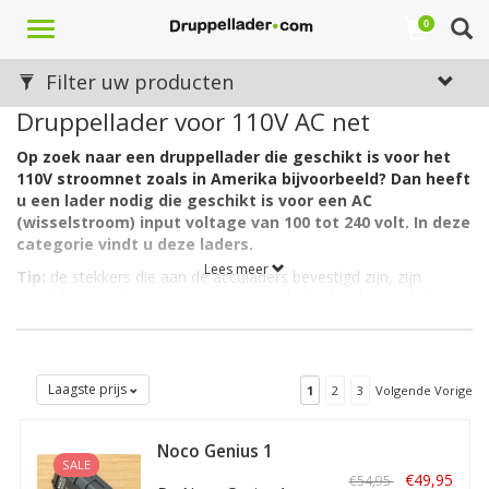
Toggle
0
navigation
Filter uw producten
Druppellader voor 110V AC net
Op zoek naar een druppellader die geschikt is voor het
110V stroomnet zoals in Amerika bijvoorbeeld? Dan heeft
u een lader nodig die geschikt is voor een AC
(wisselstroom) input voltage van 100 tot 240 volt. In deze
categorie vindt u deze laders.
Lees meer
Tip:
de stekkers die aan de acculaders bevestigd zijn, zijn
geschikt voor de stopcontacten in Nederland. Wilt u uw lader
ook kunnen gebruiken in andere landen dan heeft u mogelijk
een adapter nodig voor uw stekker.
Laagste prijs
1
2
3
Volgende Vorige
Naar Speciale Laders
Noco Genius 1
SALE
Acculader/
€49,95
€54,95
Druppellader