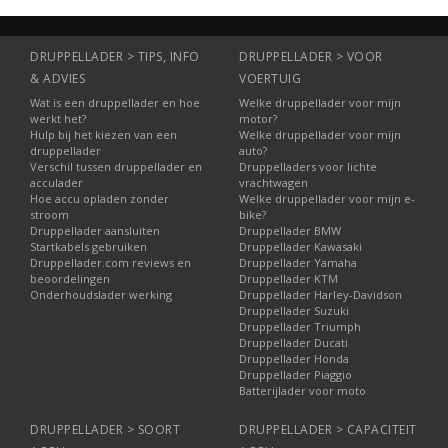
kunt u 4 accu's
gelijktijdig laden en...
DRUPPELLADER > TIPS, INFO
DRUPPELLADER > VOOR
& ADVIES
VOERTUIG
Wat is een druppellader en hoe
Welke druppellader voor mijn
werkt het?
motor?
Hulp bij het kiezen van een
Welke druppellader voor mijn
druppellader
auto?
Verschil tussen druppellader en
Druppelladers voor lichte
acculader
vrachtwagen
Hoe accu opladen zonder
Welke druppellader voor mijn e-
stroom
bike?
Druppellader aansluiten
Druppellader BMW
Startkabels gebruiken
Druppellader Kawasaki
Druppellader.com reviews en
Druppellader Yamaha
beoordelingen
Druppellader KTM
Onderhoudslader werking
Druppellader Harley-Davidson
Druppellader Suzuki
Druppellader Triumph
Druppellader Ducati
Druppellader Honda
Druppellader Piaggio
Batterijlader voor moto
DRUPPELLADER > SOORT
DRUPPELLADER > CAPACITEIT