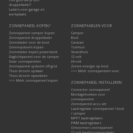
druppellader?
Laders voor garage en
werkplaats
ZONNEPANEEL KOPEN?
ZONNEPANELEN VOOR
Zonnepaneel camper kopen
Camper
Zonnepaneel druppellader
Boot
Zonnelader voor de boot
Caravan
Zonnesysteem kopen
Tuinhuis
Zonnelader kopen powerbank
Strandhuis
Daglichtpaneel voor de camper
12 volt
Solar zonnepanelen
24 volt
Zonnepaneel systeem off-grid
Zonne-energie op boot
Thuis stroom opslaan
>>> Méér zonnepanelen voor...
Thuis stroom opwekken
>>> Méér zonnepaneel kopen
ZONNEPANEEL INSTALLEREN
Connector zonnepaneel
Montagehoeken voor
zonnepanelen
Zonnepaneel accu set
Laadregelaar zonnepaneel / boot
/ camper
MPPT laadregelaars
PWM laadregelaars
Omvormers zonnepaneel
12 volt laadstroomverdeler