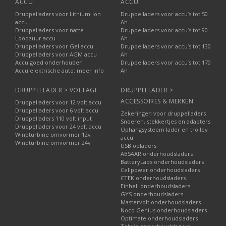
ACCU
ACCU
Druppelladers voor Lithium-Ion
Druppelladers voor accu’s tot 50
accu
Ah
Druppelladers voor natte
Druppelladers voor accu’s tot 90
Loodzuur accu
Ah
Druppelladers voor Gel accu
Druppelladers voor accu’s tot 130
Druppelladers voor AGM accu
Ah
Accu goed onderhouden
Druppelladers voor accu’s tot 170
Accu elektrische auto: meer info
Ah
DRUPPELLADER > VOLTAGE
DRUPPELLADER >
ACCESSOIRES & MERKEN
Druppelladers voor 12 volt accu
Druppelladers voor 6 volt accu
Zekeringen voor druppelladers
Druppelladers 110 volt input
Snoeren, stekkertjes en adapters
Druppelladers voor 24 volt accu
Ophangsysteem lader en trolley
Windturbine omvormer 12v
accu
Windturbine omvormer 24v
USB opladers
ABSAAR onderhoudsladers
BatteryLabs onderhoudsladers
Cellpower onderhoudsladers
CTEK onderhoudsladers
Einhell onderhoudsladers
GYS onderhoudsladers
Mastervolt onderhoudsladers
Noco Genius onderhoudsladers
Optimate onderhoudsladers