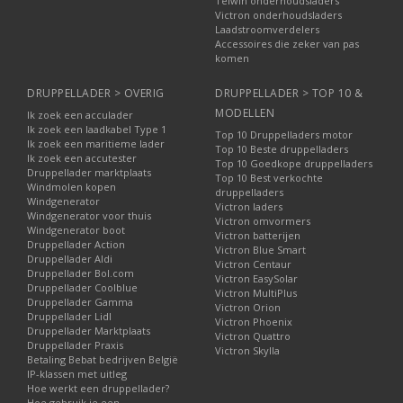
Telwin onderhoudsladers
Victron onderhoudsladers
Laadstroomverdelers
Accessoires die zeker van pas
komen
DRUPPELLADER > OVERIG
DRUPPELLADER > TOP 10 &
MODELLEN
Ik zoek een acculader
Ik zoek een laadkabel Type 1
Top 10 Druppelladers motor
Ik zoek een maritieme lader
Top 10 Beste druppelladers
Ik zoek een accutester
Top 10 Goedkope druppelladers
Druppellader marktplaats
Top 10 Best verkochte
Windmolen kopen
druppelladers
Windgenerator
Victron laders
Windgenerator voor thuis
Victron omvormers
Windgenerator boot
Victron batterijen
Druppellader Action
Victron Blue Smart
Druppellader Aldi
Victron Centaur
Druppellader Bol.com
Victron EasySolar
Druppellader Coolblue
Victron MultiPlus
Druppellader Gamma
Victron Orion
Druppellader Lidl
Victron Phoenix
Druppellader Marktplaats
Victron Quattro
Druppellader Praxis
Victron Skylla
Betaling Bebat bedrijven België
IP-klassen met uitleg
Hoe werkt een druppellader?
Hoe gebruik je een