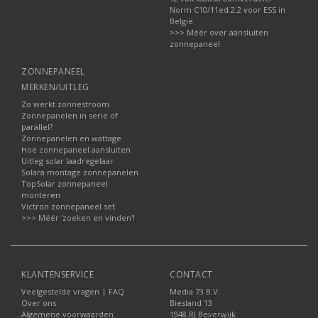
Norm C10/11ed.2.2 voor ESS in
België
>>> Méér over aansluiten
zonnepaneel
ZONNEPANEEL
MERKEN/UITLEG
Zo werkt zonnestroom
Zonnepanelen in serie of
parallel?
Zonnepanelen en wattage
Hoe zonnepaneel aansluiten
Uitleg solar laadregelaar
Solara montage zonnepanelen
TopSolar zonnepaneel
monteren
Victron zonnepaneel set
>>> Méér 'zoeken en vinden'!
KLANTENSERVICE
CONTACT
Veelgestelde vragen | FAQ
Media 73 B.V.
Over ons
Biesland 13
Algemene voorwaarden
1948 RJ Beverwijk