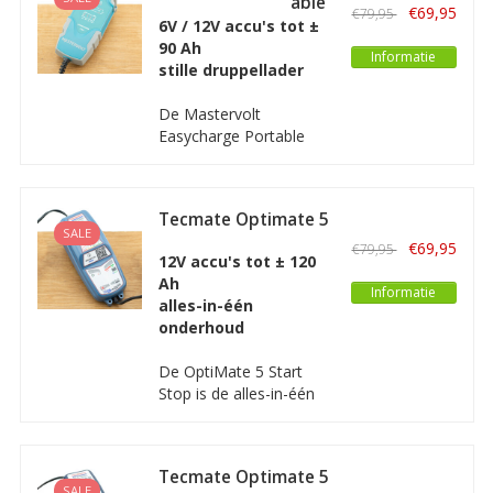
Easycharge Portable
onderhoud worden
€69,95
€79,95
4.3A
6V / 12V accu's tot ±
automatisch uitgevoerd.
90 Ah
Informatie
stille druppellader
De Mastervolt
Easycharge Portable
4.3A is een compacte
stille acculader van hoge
kwaliteit bedoeld voor
Tecmate Optimate 5
het laden en
SALE
Start Stop
onderhouden/
€69,95
€79,95
12V accu's tot ± 120
druppelladen van 6V en
Ah
12V accu's van 14Ah tot
Informatie
alles-in-één
ongeveer 90Ah.
onderhoud
De OptiMate 5 Start
Stop is de alles-in-één
gereedschap voor 12 V-
accuonderhoud voor
medium tot grote
Tecmate Optimate 5
accu’s. De Optimate 5
SALE