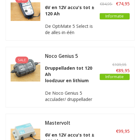
Select
voert zaken als
€74,95
€84,95
6V en 12V accu's tot ±
diagnose, herstel, laden,
120 Ah
tests en optimaal
Informatie
onderhoud automatisch
De OptiMate 5 Select is
uit.
de alles-in-één
gereedschap voor 6V en
12 V medium tot grote
accu’s. De Optimate 5
Noco Genius 5
Select voert zaken als
SALE
Acculader/
diagnose, herstel, laden,
€109,95
Druppellader
Druppelladen tot 120
tests en optimaal
€89,95
Ah
onderhoud automatisch
Informatie
loodzuur en lithium
uit.
De Noco Genius 5
acculader/ druppellader
is een geavanceerde,
processorgestuurde
acculader bedoeld voor
Mastervolt
accu’s van 10Ah tot en
Easycharge 6A
met 120Ah. De Genius 5
€99,95
6V en 12V accu's tot ±
is geschikt voor alle