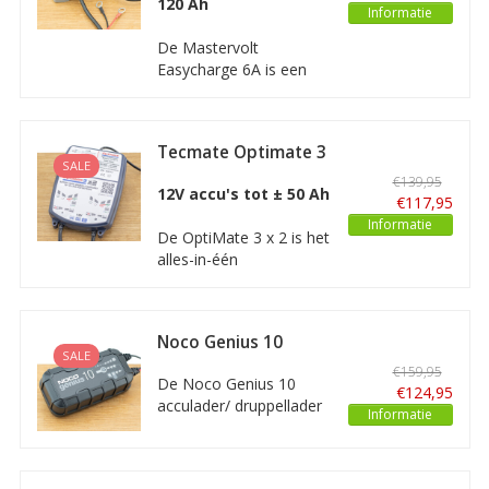
120 Ah
soorten loodzuur accu's
Informatie
en tevens voor lithium
De Mastervolt
accu's.
Easycharge 6A is een
compacte stille
acculader van hoge
kwaliteit bedoeld voor
Tecmate Optimate 3
het laden en
SALE
x 2
onderhouden/
€139,95
12V accu's tot ± 50 Ah
druppelladen van 12V
€117,95
accu's van 14Ah tot
Informatie
De OptiMate 3 x 2 is het
ongeveer 120Ah.
alles-in-één
gereedschap voor 12 V-
accuonderhoud thuis.
Diagnose, herstel,
Noco Genius 10
laden, tests en optimaal
SALE
Acculader/
onderhoud worden
€159,95
Druppellader
De Noco Genius 10
automatisch uitgevoerd.
€124,95
acculader/ druppellader
Met de Optimate 3 x 2
Informatie
is een geavanceerde,
kunt u 2 accu's
processorgestuurde
gelijktijdig laden en...
acculader bedoeld voor