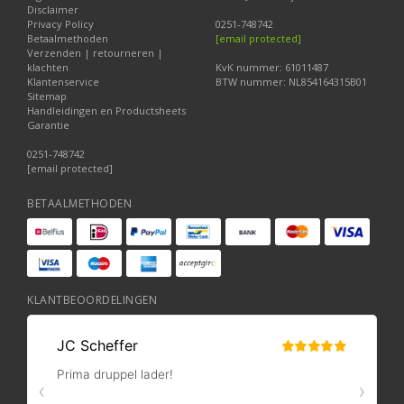
Disclaimer
Privacy Policy
0251-748742
Betaalmethoden
[email protected]
Verzenden | retourneren |
klachten
KvK nummer: 61011487
Klantenservice
BTW nummer: NL854164315B01
Sitemap
Handleidingen en Productsheets
Garantie
0251-748742
[email protected]
BETAALMETHODEN
KLANTBEOORDELINGEN