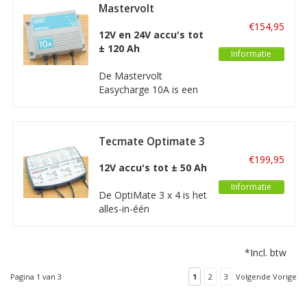
accu’s van 40Ah tot en
Mastervolt
met 230Ah. De Genius
Easycharge 10A
€154,95
10 is geschikt voor alle
12V en 24V accu's tot
soorten loodzuur accu's
± 120 Ah
Informatie
en tevens voor lithium
accu's.
De Mastervolt
Easycharge 10A is een
compacte stille
acculader van hoge
kwaliteit bedoeld voor
Tecmate Optimate 3
het laden en
x 4
onderhouden/
€199,95
12V accu's tot ± 50 Ah
druppelladen van 12V en
24V accu's van 14Ah tot
Informatie
De OptiMate 3 x 4 is het
ongeveer 120Ah.
alles-in-één
gereedschap voor 12 V-
accuonderhoud thuis.
Diagnose, herstel,
*Incl. btw
laden, tests en optimaal
onderhoud worden
Pagina 1 van 3
1
2
3
Volgende Vorige
automatisch uitgevoerd.
Met de Optimate 3 x 4