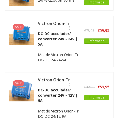
24/48-2,5A omvormer
regelbare
Informatie
kunt u bijvoorbeeld een
uitgangsspanning.
48 Volt toepassing
gebruiken in een 24V-
systeem. De Orion-TR
Victron Orion-Tr
heeft een geïsoleerde
SALE
24/24-5A (120W)
€59,95
€78,95
uitgang en een
Geïsoleerd
DC-DC acculader/
regelbare
converter 24V - 24V |
Informatie
uitgangsspanning.
5A
Met de Victron Orion-Tr
DC-DC 24/24-5A
omvormer kunt u een
24 Volt toepassing
gebruiken in een 24V-
Victron Orion-Tr
systeem. De Orion-TR
SALE
24/12-9A (110W)
heeft een geïsoleerde
€59,95
€82,95
Geïsoleerd
DC-DC acculader/
uitgang en een
converter 24V - 12V |
regelbare
Informatie
9A
uitgangsspanning.
Met de Victron Orion-Tr
DC-DC 24/12-9A