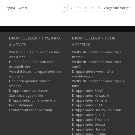
systeem. De Orion-TR
heeft een geïsoleerde
Pagina 1 van 9
1
2
3
4
5
9
Volgende Vorige
uitgang en een
regelbare
uitgangsspanning.
DRUPPELLADER > TIPS, INFO
DRUPPELLADER > VOOR
& ADVIES
VOERTUIG
Wat is een druppellader en hoe
Welke druppellader voor mijn
werkt het?
motor?
Hulp bij het kiezen van een
Welke druppellader voor mijn
druppellader
auto?
Verschil tussen druppellader en
Druppelladers voor lichte
acculader
vrachtwagen
Hoe accu opladen zonder
Welke druppellader voor mijn e-
stroom
bike?
Druppellader aansluiten
Druppellader BMW
Startkabels gebruiken
Druppellader Kawasaki
Druppellader.com reviews en
Druppellader Yamaha
beoordelingen
Druppellader KTM
Onderhoudslader werking
Druppellader Harley-Davidson
Druppellader Suzuki
Druppellader Triumph
Druppellader Ducati
Druppellader Honda
Druppellader Piaggio