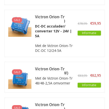
omvormer kunt u een
12 Volt toepassing
gebruiken in een 24V-
Victron Orion-Tr
systeem. De Orion-TR
SALE
12/24-5A (120W)
heeft een geïsoleerde
€59,95
€78,95
Geïsoleerd
DC-DC acculader/
uitgang en een
converter 12V - 24V |
regelbare
Informatie
5A
uitgangsspanning.
Met de Victron Orion-Tr
DC-DC 12/24-5A
omvormer kunt u
bijvoorbeeld een 24 Volt
toepassing gebruiken in
Victron Orion-Tr
een 12V-systeem. De
SALE
48/48-2,5A (120W)
Orion-TR heeft een
€62,95
€83,95
Geïsoleerd
Met de Victron Orion-Tr
geïsoleerde uitgang en
48/48-2,5A omvormer
een regelbare
Informatie
kunt u bijvoorbeeld een
uitgangsspanning.
48 Volt toepassing
gebruiken in een 48V-
systeem. De Orion-TR
Victron Orion-Tr
heeft een geïsoleerde
SALE
48/24-5A (120W)