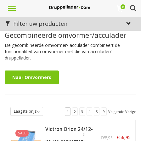
Toggle
0
navigation
Filter uw producten
Gecombineerde omvormer/acculader
De gecombineerde omvormer/ acculader combineert de
functionaliteit van omvormer met die van acculader/
druppellader.
Naar Omvormers
Laagste prijs
1
2
3
4
5
9
Volgende Vorige
Victron Orion 24/12-
SALE
25A non isolated
€56,95
€68,95