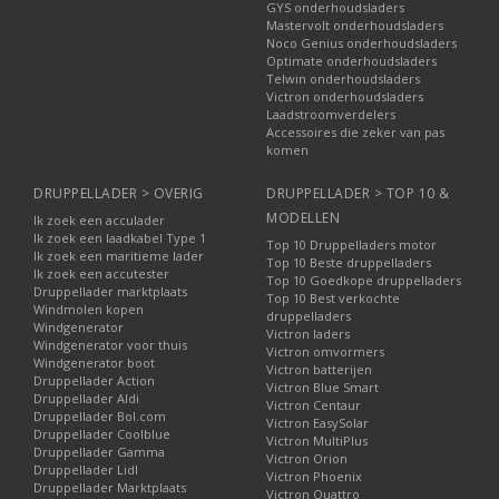
GYS onderhoudsladers
Mastervolt onderhoudsladers
Noco Genius onderhoudsladers
Optimate onderhoudsladers
Telwin onderhoudsladers
Victron onderhoudsladers
Laadstroomverdelers
Accessoires die zeker van pas
komen
DRUPPELLADER > OVERIG
DRUPPELLADER > TOP 10 &
MODELLEN
Ik zoek een acculader
Ik zoek een laadkabel Type 1
Top 10 Druppelladers motor
Ik zoek een maritieme lader
Top 10 Beste druppelladers
Ik zoek een accutester
Top 10 Goedkope druppelladers
Druppellader marktplaats
Top 10 Best verkochte
Windmolen kopen
druppelladers
Windgenerator
Victron laders
Windgenerator voor thuis
Victron omvormers
Windgenerator boot
Victron batterijen
Druppellader Action
Victron Blue Smart
Druppellader Aldi
Victron Centaur
Druppellader Bol.com
Victron EasySolar
Druppellader Coolblue
Victron MultiPlus
Druppellader Gamma
Victron Orion
Druppellader Lidl
Victron Phoenix
Druppellader Marktplaats
Victron Quattro