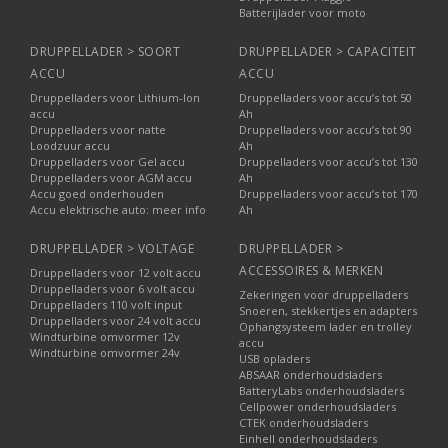
Batterijlader voor moto
DRUPPELLADER > SOORT
DRUPPELLADER > CAPACITEIT
ACCU
ACCU
Druppelladers voor Lithium-Ion
Druppelladers voor accu’s tot 50
accu
Ah
Druppelladers voor natte
Druppelladers voor accu’s tot 90
Loodzuur accu
Ah
Druppelladers voor Gel accu
Druppelladers voor accu’s tot 130
Druppelladers voor AGM accu
Ah
Accu goed onderhouden
Druppelladers voor accu’s tot 170
Accu elektrische auto: meer info
Ah
DRUPPELLADER > VOLTAGE
DRUPPELLADER >
ACCESSOIRES & MERKEN
Druppelladers voor 12 volt accu
Druppelladers voor 6 volt accu
Zekeringen voor druppelladers
Druppelladers 110 volt input
Snoeren, stekkertjes en adapters
Druppelladers voor 24 volt accu
Ophangsysteem lader en trolley
Windturbine omvormer 12v
accu
Windturbine omvormer 24v
USB opladers
ABSAAR onderhoudsladers
BatteryLabs onderhoudsladers
Cellpower onderhoudsladers
CTEK onderhoudsladers
Einhell onderhoudsladers