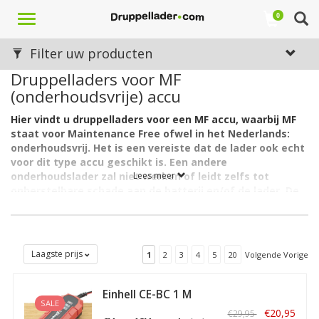
Toggle
0
navigation
Filter uw producten
Druppelladers voor MF
(onderhoudsvrije) accu
Hier vindt u druppelladers voor een MF accu, waarbij MF
staat voor Maintenance Free ofwel in het Nederlands:
onderhoudsvrij. Het is een vereiste dat de lader ook echt
voor dit type accu geschikt is. Een andere
onderhoudslader zal niet werken of leidt zelfs tot
Lees meer
onherstelbare schade aan de batterij en/of de lader. De
afkorting MF staat normaal gesproken altijd als zodanig
op de accu vermeld. Ook zijn deze accu's doorgaans
voorzien van een indicator/lampje.
Verwar de term 'onderhoudsvrij' hier overigens niet met het - via
Laagste prijs
1
2
3
4
5
20
Volgende Vorige
een druppellader - op spanning houden van de accu met als doel
het gezond houden ervan en een maximale levensduur. Dit
Einhell CE-BC 1 M
preventief onderhouden is namelijk nodig voor álle accu's, ook
SALE
Acculader /
voor het type Maintenance Free, waarvoor bijgaand een ruim
€20,95
€29,95
Druppellader