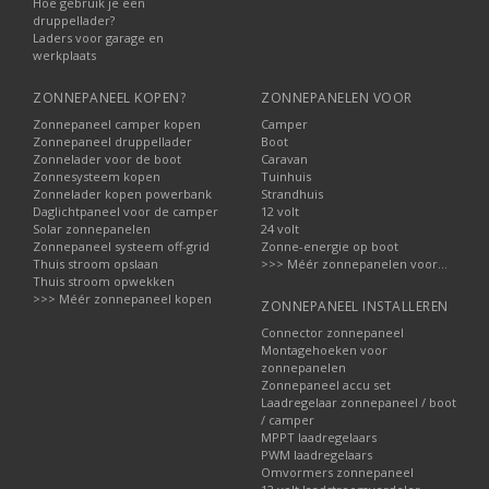
Hoe gebruik je een
druppellader?
Laders voor garage en
werkplaats
ZONNEPANEEL KOPEN?
ZONNEPANELEN VOOR
Zonnepaneel camper kopen
Camper
Zonnepaneel druppellader
Boot
Zonnelader voor de boot
Caravan
Zonnesysteem kopen
Tuinhuis
Zonnelader kopen powerbank
Strandhuis
Daglichtpaneel voor de camper
12 volt
Solar zonnepanelen
24 volt
Zonnepaneel systeem off-grid
Zonne-energie op boot
Thuis stroom opslaan
>>> Méér zonnepanelen voor...
Thuis stroom opwekken
>>> Méér zonnepaneel kopen
ZONNEPANEEL INSTALLEREN
Connector zonnepaneel
Montagehoeken voor
zonnepanelen
Zonnepaneel accu set
Laadregelaar zonnepaneel / boot
/ camper
MPPT laadregelaars
PWM laadregelaars
Omvormers zonnepaneel