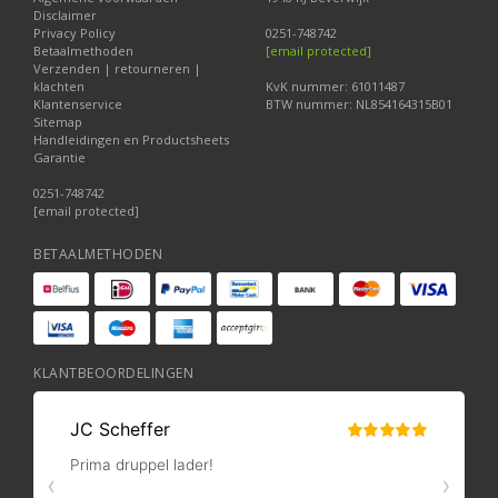
Disclaimer
Privacy Policy
0251-748742
Betaalmethoden
[email protected]
Verzenden | retourneren |
klachten
KvK nummer: 61011487
Klantenservice
BTW nummer: NL854164315B01
Sitemap
Handleidingen en Productsheets
Garantie
0251-748742
[email protected]
BETAALMETHODEN
KLANTBEOORDELINGEN