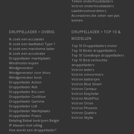
Telwin onderhoudsladers
Victron onderhoudsladers
Laadstroomverdelers
Accessoires die zeker van pas
komen
DRUPPELLADER > OVERIG
DRUPPELLADER > TOP 10 &
MODELLEN
Ik zoek een acculader
Ik zoek een laadkabel Type 1
Top 10 Druppelladers motor
Ik zoek een maritieme lader
Top 10 Beste druppelladers
Ik zoek een accutester
Top 10 Goedkope druppelladers
Druppellader marktplaats
Top 10 Best verkochte
Windmolen kopen
druppelladers
Windgenerator
Victron laders
Windgenerator voor thuis
Victron omvormers
Windgenerator boot
Victron batterijen
Druppellader Action
Victron Blue Smart
Druppellader Aldi
Victron Centaur
Druppellader Bol.com
Victron EasySolar
Druppellader Coolblue
Victron MultiPlus
Druppellader Gamma
Victron Orion
Druppellader Lidl
Victron Phoenix
Druppellader Marktplaats
Victron Quattro
Druppellader Praxis
Victron Skylla
Betaling Bebat bedrijven België
IP-klassen met uitleg
Hoe werkt een druppellader?