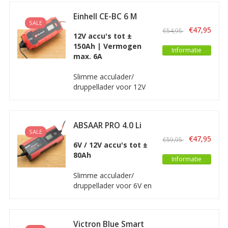
vermogensverlies van
12V accu’s te
Einhell CE-BC 6 M
compenseren. Dit is
SALE
Acculader /
€47,95
€54,95
echt alleen bedoeld voor
Druppellader
12V accu's tot ±
het onderhouden van
150Ah | Vermogen
Informatie
een 12V accu als deze
max. 6A
niet gebruikt wordt.
Slimme acculader/
druppellader voor 12V
accu's van motoren,
auto's, kleine
vrachtauto's, boten,
ABSAAR PRO 4.0 Li
caravans en meer. Een
SALE
volledig automatische
€47,95
€59,95
6V / 12V accu's tot ±
acculader met een
80Ah
vermogen van maximaal
Informatie
6A.
Slimme acculader/
druppellader voor 6V en
12V accu's van motoren,
auto's, boten, caravans
en 12V Lithium accu's.
Victron Blue Smart
Deze Absaar acculader