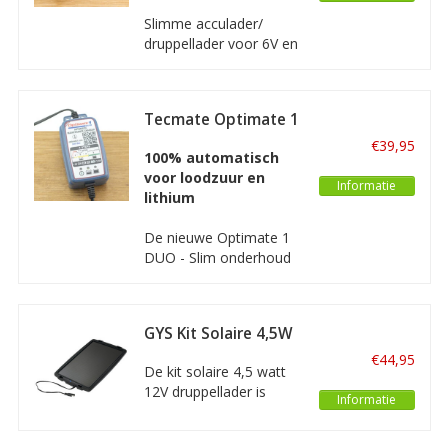
Restart, 100%
Slimme acculader/
automatisch, 3
druppellader voor 6V en
laadetappes.
12V accu's van motoren
en kleinere auto's. Deze
Absaar acculader is
Tecmate Optimate 1
volledig automatisch
DUO
met een vermogen van
€39,95
100% automatisch
maximaal 1A.
voor loodzuur en
Informatie
lithium
De nieuwe Optimate 1
DUO - Slim onderhoud
van 12 V-accu’s. Een
volledig automatische
lader voor alle types 12
GYS Kit Solaire 4,5W
V-loodzuuraccu’s en
12V
Lithium accu's, met 4-
€44,95
De kit solaire 4,5 watt
staps laadprogramma.
12V druppellader is
Informatie
ontworpen om in ieder
jaargetijde het