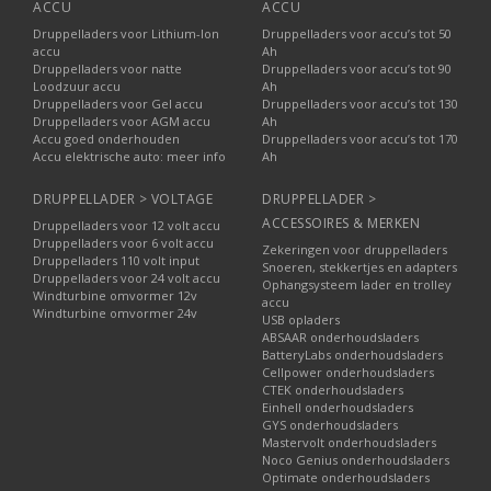
ACCU
ACCU
Druppelladers voor Lithium-Ion
Druppelladers voor accu’s tot 50
accu
Ah
Druppelladers voor natte
Druppelladers voor accu’s tot 90
Loodzuur accu
Ah
Druppelladers voor Gel accu
Druppelladers voor accu’s tot 130
Druppelladers voor AGM accu
Ah
Accu goed onderhouden
Druppelladers voor accu’s tot 170
Accu elektrische auto: meer info
Ah
DRUPPELLADER > VOLTAGE
DRUPPELLADER >
ACCESSOIRES & MERKEN
Druppelladers voor 12 volt accu
Druppelladers voor 6 volt accu
Zekeringen voor druppelladers
Druppelladers 110 volt input
Snoeren, stekkertjes en adapters
Druppelladers voor 24 volt accu
Ophangsysteem lader en trolley
Windturbine omvormer 12v
accu
Windturbine omvormer 24v
USB opladers
ABSAAR onderhoudsladers
BatteryLabs onderhoudsladers
Cellpower onderhoudsladers
CTEK onderhoudsladers
Einhell onderhoudsladers
GYS onderhoudsladers
Mastervolt onderhoudsladers
Noco Genius onderhoudsladers
Optimate onderhoudsladers