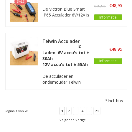
SALE
IP65 Acculader
is volledig automatisch
€48,95
€69,95
6V/12V
De Victron Blue Smart
met een vermogen van
IP65 Acculader 6V/12V is
maximaal 4A.
Informatie
een intelligente
acculader met een
spatwaterdichte
behuizing. De lader is
Telwin Acculader
aan te sluiten met
Touring 11 Tronic
€48,95
accuklemmen, eyelets
Laden: 6V accu's tot ±
of via de
30Ah
Informatie
sigarettenaansteker
12V accu's tot ± 55Ah
ingang.
De acculader en
onderhouder Telwin
Touring 11 Tronic is
geschikt voor het laden
van WET, GEL, Pb-Ca,
*Incl. btw
AGM, MF, EFB 6V accu’s
tot een capaciteit van
Pagina 1 van 20
1
2
3
4
5
20
30Ah en 12V accu's tot
Volgende Vorige
55Ah. Onderhouden tot
respectievelijk 60/110Ah.