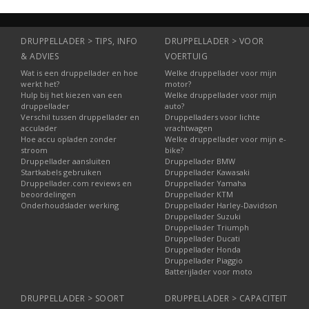
Voor scooter, tractor,
auto.
DRUPPELLADER > TIPS, INFO
DRUPPELLADER > VOOR
& ADVIES
VOERTUIG
Wat is een druppellader en hoe
Welke druppellader voor mijn
werkt het?
motor?
Hulp bij het kiezen van een
Welke druppellader voor mijn
druppellader
auto?
Verschil tussen druppellader en
Druppelladers voor lichte
acculader
vrachtwagen
Hoe accu opladen zonder
Welke druppellader voor mijn e-
stroom
bike?
Druppellader aansluiten
Druppellader BMW
Startkabels gebruiken
Druppellader Kawasaki
Druppellader.com reviews en
Druppellader Yamaha
beoordelingen
Druppellader KTM
Onderhoudslader werking
Druppellader Harley-Davidson
Druppellader Suzuki
Druppellader Triumph
Druppellader Ducati
Druppellader Honda
Druppellader Piaggio
Batterijlader voor moto
DRUPPELLADER > SOORT
DRUPPELLADER > CAPACITEIT