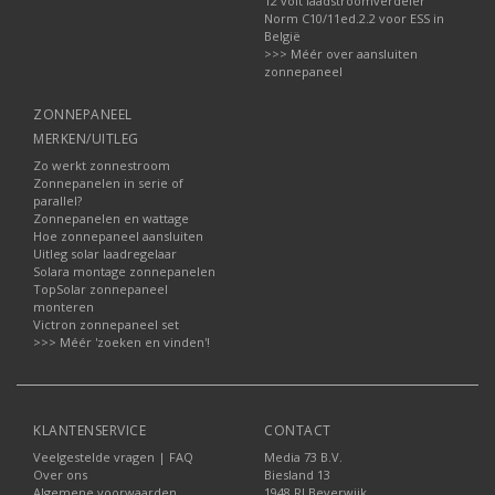
12 volt laadstroomverdeler
Norm C10/11ed.2.2 voor ESS in
België
>>> Méér over aansluiten
zonnepaneel
ZONNEPANEEL
MERKEN/UITLEG
Zo werkt zonnestroom
Zonnepanelen in serie of
parallel?
Zonnepanelen en wattage
Hoe zonnepaneel aansluiten
Uitleg solar laadregelaar
Solara montage zonnepanelen
TopSolar zonnepaneel
monteren
Victron zonnepaneel set
>>> Méér 'zoeken en vinden'!
KLANTENSERVICE
CONTACT
Veelgestelde vragen | FAQ
Media 73 B.V.
Over ons
Biesland 13
Algemene voorwaarden
1948 RJ Beverwijk