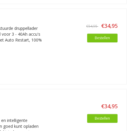
€34,95
€54,95
tuurde druppellader
 voor 3 - 40Ah accu's
Bestellen
Met Auto Restart, 100%
€34,95
Bestellen
n intelligente
en goed kunt opladen