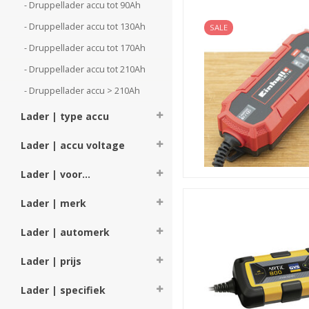
- Druppellader accu tot 90Ah 
accu's en daarmee de lichter
menu) geschikt zijn voor he
- Druppellader accu tot 130Ah 
SALE
krachtiger lader meer flexib
- Druppellader accu tot 170Ah 
zwaardere laders is ook alva
- Druppellader accu tot 210Ah 
Druppellader voor welk t
Behalve de capaciteit van de
- Druppellader accu > 210Ah 
van belang: voor welk type a
van 12 volt, geef dit dan aan
Lader | type accu
Lader | accu voltage
Lader | voor...
Lader | merk
Lader | automerk
Lader | prijs
Lader | specifiek