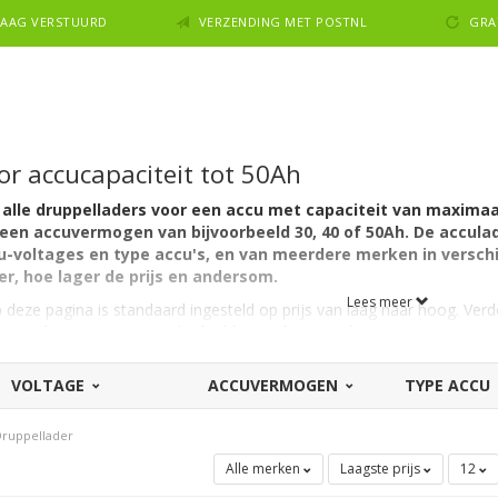
NDAAG VERSTUURD
VERZENDING MET POSTNL
GRA
or accucapaciteit tot 50Ah
u alle druppelladers voor een accu met capaciteit van maximaa
een accuvermogen van bijvoorbeeld 30, 40 of 50Ah. De acculad
cu-voltages en type accu's, en van meerdere merken in
verschi
der, hoe lager de prijs en andersom.
Lees meer
op deze pagina is standaard ingesteld op prijs van laag naar hoog. Ve
t een hogere capaciteit, bedoeld voor de zwaardere accu's.
VOLTAGE
ACCUVERMOGEN
TYPE ACCU
ruppellader
 onderhoudslader?
Alle merken
Laagste prijs
12
derhoudsladers tot 50Ah als de volgende categorie met laders tot 90A