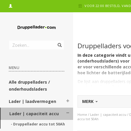
VOOR 22:00 BESTELD, VA
Druppelladers vo
In deze categorie vindt 
(onderhoudsladers) voor 
er voor verschillende ac
MENU
hoe lichter de batterijla
De lijst aan druppelladers 
Alle druppelladers /
acculaders/druppelladers me
onderhoudsladers
Lader | laadvermogen
MERK
Naar Capaciteit Accu
Lader | capaciteit accu
Home
/
Lader | capaciteit accu
/
D
accu tot 50Ah
Een lichte of zwaardere
- Druppellader accu tot 50Ah 
Zowel deze categorie met on