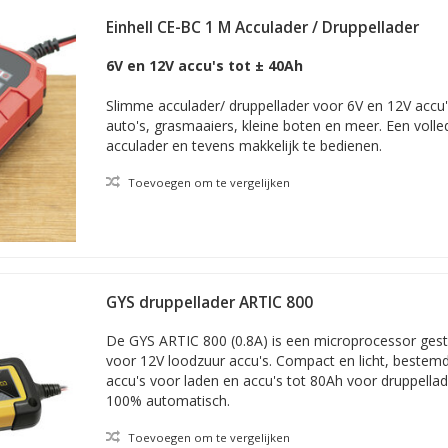
e laders. Goed om te weten echter is dat óók veel van de grotere lad
Einhell CE-BC 1 M Acculader / Druppellader
t laden en onderhouden van de lichtere accu's. Het laden gaat dan nor
iliteit, ook met het oog op het laden van een zwaardere accu in de to
6V en 12V accu's tot ± 40Ah
st opgenomen in de categorie die u nu bekijkt.
ype accu en voltage?
Slimme acculader/ druppellader voor 6V en 12V accu'
 accu uitgedrukt in Ah zijn zoals al aangestipt in elk geval nog de v
auto's, grasmaaiers, kleine boten en meer. Een voll
ccu en welk voltage deze is. Zoekt u bijvoorbeeld een lader met capa
acculader en tevens makkelijk te bedienen.
 in het filter. Vervolgens maakt u op basis van merk, prijs, foto's en to
Toevoegen om te vergelijken
GYS druppellader ARTIC 800
De GYS ARTIC 800 (0.8A) is een microprocessor gest
voor 12V loodzuur accu's. Compact en licht, bestemd
accu's voor laden en accu's tot 80Ah voor druppella
100% automatisch.
Toevoegen om te vergelijken