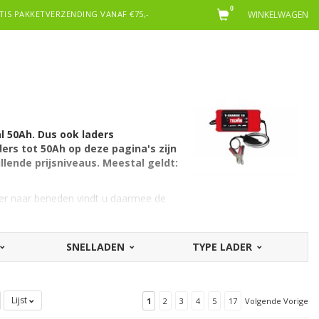
0
TIS PAKKETVERZENDING VANAF €75,-
WINKELWAGEN
l 50Ah. Dus ook laders
ers tot 50Ah op deze pagina's zijn
llende prijsniveaus. Meestal geldt:
rder naar beneden vindt u daarmee de
SNELLADEN
TYPE LADER
Lijst
1
2
3
4
5
17
Volgende Vorige
h is sterk gericht op de kleinere