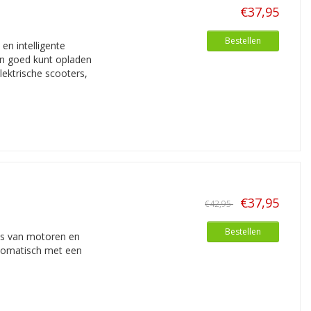
€37,95
Bestellen
n intelligente
en goed kunt opladen
lektrische scooters,
€37,95
€42,95
Bestellen
's van motoren en
utomatisch met een