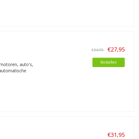
€27,95
€34,95
Bestellen
motoren, auto's,
 automatische
€31,95