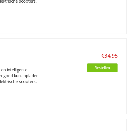
lektrische scooters,
€34,95
Bestellen
n intelligente
en goed kunt opladen
lektrische scooters,