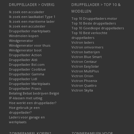
DRUPPELLADER > OVERIG
DRUPPELLADER > TOP 10 &
MODELLEN
Ik zoek een acculader
Ik zoek een laadkabel Type 1
Top 10 Druppelladers motor
Ik zoek een maritieme lader
Top 10 Beste druppelladers
Ik zoek een accutester
Top 10 Goedkope druppelladers
Druppellader marktplaats
Top 10 Best verkochte
Windmolen kopen
druppelladers
Windgenerator
Victron laders
Windgenerator voor thuis
Victron omvormers
Windgenerator boot
Victron batterijen
Druppellader Action
Victron Blue Smart
Druppellader Aldi
Victron Centaur
Druppellader Bol.com
Victron EasySolar
Druppellader Coolblue
Victron MultiPlus
Druppellader Gamma
Victron Orion
Druppellader Lidl
Victron Phoenix
Druppellader Marktplaats
Victron Quattro
Druppellader Praxis
Victron Skylla
Betaling Bebat bedrijven België
IP-klassen met uitleg
Hoe werkt een druppellader?
Hoe gebruik je een
druppellader?
Laders voor garage en
werkplaats
ZONNEPANEEL KOPEN?
ZONNEPANELEN VOOR