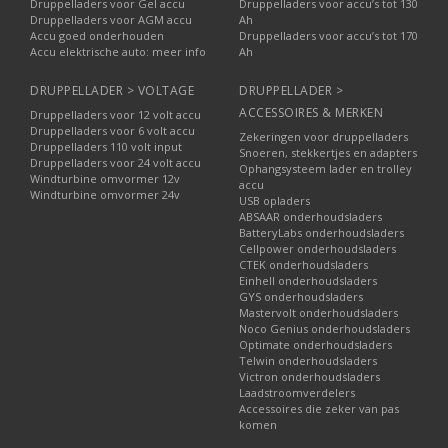
Druppelladers voor Gel accu
Druppelladers voor accu’s tot 130
Druppelladers voor AGM accu
Ah
Accu goed onderhouden
Druppelladers voor accu’s tot 170
Accu elektrische auto: meer info
Ah
DRUPPELLADER > VOLTAGE
DRUPPELLADER >
ACCESSOIRES & MERKEN
Druppelladers voor 12 volt accu
Druppelladers voor 6 volt accu
Zekeringen voor druppelladers
Druppelladers 110 volt input
Snoeren, stekkertjes en adapters
Druppelladers voor 24 volt accu
Ophangsysteem lader en trolley
Windturbine omvormer 12v
accu
Windturbine omvormer 24v
USB opladers
ABSAAR onderhoudsladers
BatteryLabs onderhoudsladers
Cellpower onderhoudsladers
CTEK onderhoudsladers
Einhell onderhoudsladers
GYS onderhoudsladers
Mastervolt onderhoudsladers
Noco Genius onderhoudsladers
Optimate onderhoudsladers
Telwin onderhoudsladers
Victron onderhoudsladers
Laadstroomverdelers
Accessoires die zeker van pas
komen