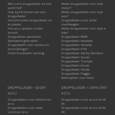
Wat is een druppellader en hoe
Welke druppellader voor mijn
werkt het?
motor?
Hulp bij het kiezen van een
Welke druppellader voor mijn
druppellader
auto?
Verschil tussen druppellader en
Druppelladers voor lichte
acculader
vrachtwagen
Hoe accu opladen zonder
Welke druppellader voor mijn e-
stroom
bike?
Druppellader aansluiten
Druppellader BMW
Startkabels gebruiken
Druppellader Kawasaki
Druppellader.com reviews en
Druppellader Yamaha
beoordelingen
Druppellader KTM
Onderhoudslader werking
Druppellader Harley-Davidson
Druppellader Suzuki
Druppellader Triumph
Druppellader Ducati
Druppellader Honda
Druppellader Piaggio
Batterijlader voor moto
DRUPPELLADER > SOORT
DRUPPELLADER > CAPACITEIT
ACCU
ACCU
Druppelladers voor Lithium-Ion
Druppelladers voor accu’s tot 50
accu
Ah
Druppelladers voor natte
Druppelladers voor accu’s tot 90
Loodzuur accu
Ah