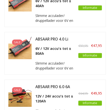
6V / 12V accu's tot ±
40Ah
Naar Merken
Informatie
Slimme acculader/
druppellader voor 6V en
12V accu's van motoren
en kleinere auto's. Deze
Absaar acculader is
ABSAAR PRO 4.0 Li
volledig automatisch
SALE
met een vermogen van
€47,95
€59,95
6V / 12V accu's tot ±
maximaal 1A.
80Ah
Informatie
Slimme acculader/
druppellader voor 6V en
12V accu's van motoren,
auto's, boten, caravans
en 12V Lithium accu's.
ABSAAR PRO 6.0 6A
Deze Absaar acculader
SALE
12/24V
is volledig automatisch
€49,95
€64,95
12V / 24V accu's tot ±
met een vermogen van
120Ah
maximaal 4A.
Informatie