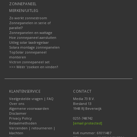
ZONNEPANEEL
MERKEN/UITLEG
Zo werkt zonnestroom
Zonnepanelen in serie of
parallel?
Zonnepanelen en wattage
Hoe zonnepaneel aansluiten
Uitleg solar laadregelaar
Solara montage zonnepanelen
TopSolar zonnepaneel
monteren
Victron zonnepaneel set
>>> Méér 'zoeken en vinden'!
KLANTENSERVICE
CONTACT
Veelgestelde vragen | FAQ
Media 73 B.V.
Over ons
Biesland 13
Algemene voorwaarden
1948 RJ Beverwijk
Disclaimer
Privacy Policy
0251-748742
Betaalmethoden
[email protected]
Verzenden | retourneren |
klachten
KvK nummer: 61011487