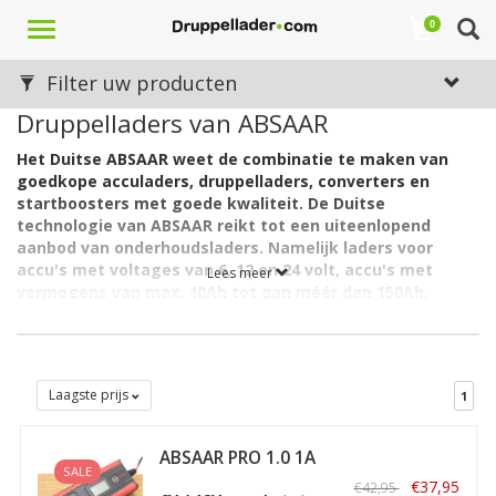
Toggle
0
navigation
Filter uw producten
Druppelladers van ABSAAR
Het Duitse ABSAAR weet de combinatie te maken van
goedkope acculaders, druppelladers, converters en
startboosters met goede kwaliteit. De Duitse
technologie van ABSAAR reikt tot een uiteenlopend
aanbod van onderhoudsladers. Namelijk laders voor
accu's met voltages van 6, 12 en 24 volt, accu's met
Lees meer
vermogens van max. 40Ah tot aan méér dan 150Ah,
laders voor accu's van alle typen (loodzuur tot lithium)
en accu's van motor, auto, kleine vrachtwagen, zware
vrachtwagen, camper, boot en nog vele voertuigen en
toepassingen meer.
Laagste prijs
1
Het bedrijf heeft inmiddels al ruimschoots 40 jaar ervaring in het
produceren van deze precisie apparaten, bestemd voor zowel
ABSAAR PRO 1.0 1A
de particuliere als de bedrijfsmatige markt.
SALE
6/12V
€37,95
€42,95