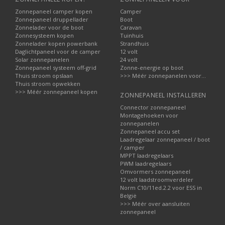
Zonnepaneel camper kopen
Camper
Zonnepaneel druppellader
Boot
Zonnelader voor de boot
Caravan
Zonnesysteem kopen
Tuinhuis
Zonnelader kopen powerbank
Strandhuis
Daglichtpaneel voor de camper
12 volt
Solar zonnepanelen
24 volt
Zonnepaneel systeem off-grid
Zonne-energie op boot
Thuis stroom opslaan
>>> Méér zonnepanelen voor...
Thuis stroom opwekken
>>> Méér zonnepaneel kopen
ZONNEPANEEL INSTALLEREN
Connector zonnepaneel
Montagehoeken voor
zonnepanelen
Zonnepaneel accu set
Laadregelaar zonnepaneel / boot
/ camper
MPPT laadregelaars
PWM laadregelaars
Omvormers zonnepaneel
12 volt laadstroomverdeler
Norm C10/11ed.2.2 voor ESS in
België
>>> Méér over aansluiten
zonnepaneel