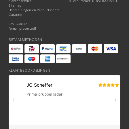
Klantenservice
BTW nummer: NL854164315B01
Sitemap
Handleidingen en Productsheets
Garantie
0251-748742
[email protected]
BETAALMETHODEN
KLANTBEOORDELINGEN