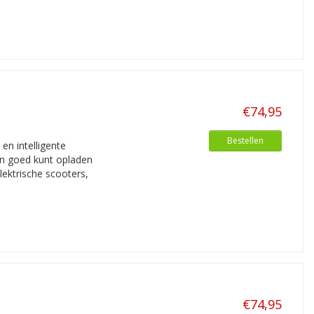
€74,95
Bestellen
n intelligente
en goed kunt opladen
lektrische scooters,
€74,95