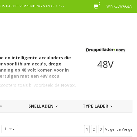
0
TIS PAKKETVERZENDING VANAF €75,-
WINKELWAGEN
e en intelligente acculaders die
r voor lithium accu's, droge
anning op 48 volt
komen voor in
oertuigen
met een 48V accu.
 scooters zoals bijvoorbeeld de
Novox,
gen, zoals de
7-polige WEIPU-stekker
aCharge
. Het laadvermogen is
SNELLADEN
TYPE LADER
Lijst
1
2
3
Volgende Vorige