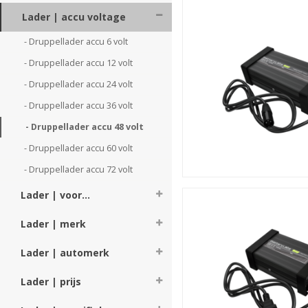
Druppellader voor 4
Lader | accu voltage
Let op!
Waar gesproken word
- Druppellader accu 6 volt 
accu's in serie zijn geschak
- Druppellader accu 12 volt 
op 48V, heeft u in een derge
- Druppellader accu 24 volt 
In deze shop: drupp
- Druppellader accu 36 volt 
- Druppellader accu 48 volt 
Enige twijfel of de batterij 
Het antwoord vindt u eigenlij
- Druppellader accu 60 volt 
druppelladers voor het o
- Druppellader accu 72 volt 
verschillende voltages
.
Lader | voor...
Druppelladers 48V -
De laders hebben vanzelfspr
Lader | merk
daarbij niet alleen aan het
technische en gebruiksvrie
Lader | automerk
van de accuspanning, led-in
eigenschappen van de dr
Lader | prijs
standaard bij de van toepass