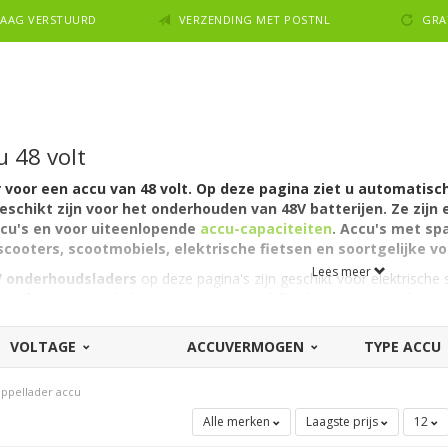
NDAAG VERSTUURD
VERZENDING MET POSTNL
GRA
 48 volt
 voor een accu van 48 volt. Op deze pagina ziet u automatisch
schikt zijn voor het onderhouden van 48V batterijen. Ze zijn e
ccu's
en voor uiteenlopende
accu-capaciteiten
. Accu's met sp
scooters, scootmobiels, elektrische fietsen en soortgelijke v
Lees meer
V onderhoudsladers
op deze pagina's zijn geschikt voor elektrische
 en Nimoto
. Onze laders zijn er voor verschillende soorten aansluitin
ppellader.com zijn ze er van merken als
Cellpower, Telwin en Meg
VOLTAGE
ACCUVERMOGEN
TYPE ACCU
ppellader accu
Alle merken
Laagste prijs
12