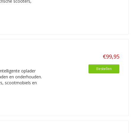
trische scooters,
€99,95
Bestellen
telligente oplader
laden en onderhouden.
rs, scootmobiels en