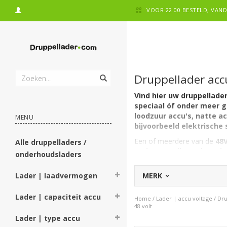
VOOR 22:00 BESTELD, VA
Druppellader accu
Vind hier uw druppellader
speciaal óf onder meer ge
loodzuur accu's, natte a
MENU
bijvoorbeeld
elektrische 
Een of meerdere van de
48
Alle druppelladers /
Qwic, ZeroBikes, Ebretti
onderhoudsladers
en de
C13 stekker
. Op Dru
doorgaans
5A
.
Lader | laadvermogen
MERK
Lader | capaciteit accu
Home
/
Lader | accu voltage
/
Dru
Naar Accu Voltage
48 volt
Lader | type accu