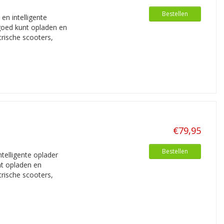
Bestellen
n intelligente
goed kunt opladen en
trische scooters,
€79,95
Bestellen
elligente oplader
nt opladen en
trische scooters,