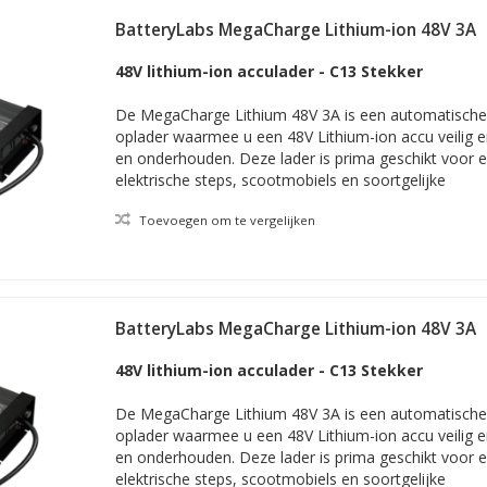
8 volts accu in serie geschakeld
BatteryLabs MegaCharge Lithium-ion 48V 3A
t over een 48V accu, zal in veel gevallen sprake zijn van
vier in se
48V lithium-ion acculader - C13 Stekker
eld, dan moet u de voltages bij elkaar optellen om tot het totale vol
lijk geval een
48 volts lader
nodig.
De MegaCharge Lithium 48V 3A is een automatische e
oplader waarmee u een 48V Lithium-ion accu veilig 
en onderhouden. Deze lader is prima geschikt voor e
elladers voor elk voltage accu
elektrische steps, scootmobiels en soortgelijke
van uw voertuig inderdaad 48 volt is? Of in geval van vier batterijen in
Toevoegen om te vergelijken
k altijd duidelijk vermeld op de accu('s) zelf. Is dit bevestigend, zie 
nderhoudsladen van 48V accu's
. Kijk anders bij één van de andere
 onderlinge verschillen
BatteryLabs MegaCharge Lithium-ion 48V 3A
ekend nog tal van andere eigenschappen dan alleen het accu-voltage
 accuvermogen en type accu waarvoor de acculader per se passend mo
48V lithium-ion acculader - C13 Stekker
ndelijke eigenschappen. Zomaar enkele voorbeelden van
geavanceerd
dicatie, boost snelladen en test- en herstelwerkzaamheden bij sulfate
De MegaCharge Lithium 48V 3A is een automatische e
uppellader
ten gunste van het
onderhoud, prestatievermogen e
oplader waarmee u een 48V Lithium-ion accu veilig 
ing zijnde specificaties en productbeschrijving op Druppellader.com.
en onderhouden. Deze lader is prima geschikt voor e
elektrische steps, scootmobiels en soortgelijke