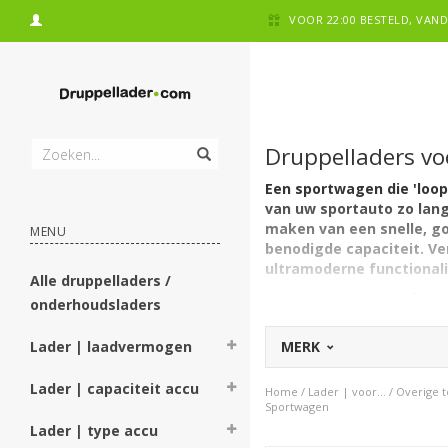
VOOR 22:00 BESTELD, VA
Druppelladers vo
Een sportwagen die 'loopt
van uw sportauto zo lang
maken van een snelle, go
MENU
benodigde capaciteit. Ver
ultramoderne functionali
Alle druppelladers /
Deze categorie toont drupp
onderhoudsladers
accu. Heeft u een dergelijk
Lader | laadvermogen
MERK
Ook laden met een zwaar
De batterijladers in deze c
Lader | capaciteit accu
druppelladers zijn geschikt 
Home
/
Lader | voor...
/
Overige 
van een auto kunnen laden e
Sportwagen
hier wél vindt qua formaat,
Lader | type accu