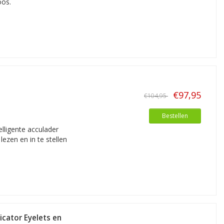
oos.
€97,95
€104,95
Bestellen
elligente acculader
lezen en in te stellen
cator Eyelets en