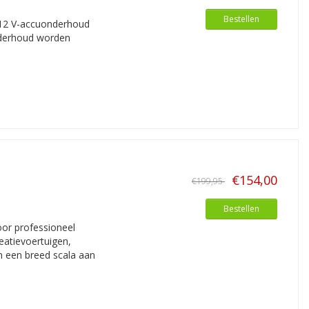
Bestellen
r 12 V-accuonderhoud
onderhoud worden
€154,00
€199,95
Bestellen
oor professioneel
eatievoertuigen,
m een breed scala aan