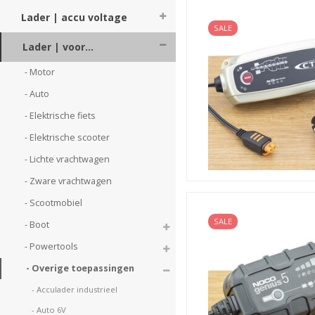
Type accu van de sport
Lader | accu voltage
Filter vanuit deze pagina in
SALE
(Ca/Ca), AGM, onderhoudsvri
Lader | voor...
Capaciteit van de sporta
Eveneens handig om snel de j
- Motor 
Ook voor 6V en/of 24V?
- Auto 
Verder zijn meerdere druppel
- Elektrische fiets 
'gecombineerde' acculader k
- Elektrische scooter 
Stappenprogramma en and
Elke druppellader heeft zij
- Lichte vrachtwagen 
programma. Denk bijvoorbeel
- Zware vrachtwagen 
herstelwerkzaamheden bij sulf
zijn voor sportwagens!
- Scootmobiel 
SALE
- Boot 
- Powertools 
- Overige toepassingen 
- Acculader industrieel 
- Auto 6V 