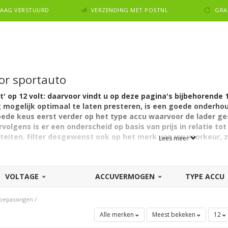
NDAAG VERSTUURD
VERZENDING MET POSTNL
GRA
or sportauto
' op 12 volt: daarvoor vindt u op deze pagina's bijbehorende 
 mogelijk optimaal te laten presteren, is een goede onderhoud
ede keus eerst verder op het type accu waarvoor de lader ges
volgens is er een onderscheid op basis van prijs in relatie tot
teiten. Filter desgewenst ook op het merk van uw voorkeur, 
Lees meer
elladers geschikt voor sportauto's met een accu van 12V. Oude auto'
e auto dan adviseren we u om
hier
een geschikte lader te zoeken.
VOLTAGE
ACCUVERMOGEN
TYPE ACCU
dere druppellader kan prima
ategorie zijn prima geschikt voor de gemiddelde accu van een sportwa
voor kleinere accu's. Denk aan laders voor een lichte of zelfs groter
toepassingen
/
n onderhouden. De echt zware laders tonen we echter niet in deze c
Alle merken
Meest bekeken
12
 functie en gebruiksgemak specifieker zijn afgestemd op het gezond 