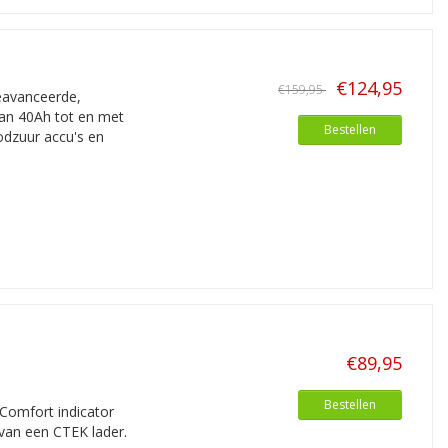
€124,95
€159,95
eavanceerde,
van 40Ah tot en met
Bestellen
odzuur accu's en
€89,95
Bestellen
Comfort indicator
an een CTEK lader.