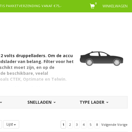
0
TIS PAKKETVERZENDING VANAF €75,-
WINKELWAGEN
12 volts druppelladers
. Om de accu
slader van belang. Filter voor het
chikt moet zijn, en op de
 de beschikbare, veelal
zoals
CTEK, Optimate en Telwin.
s zoals oldtimers hebben soms een 6V
SNELLADEN
TYPE LADER
gen. Echter, óók veel van de zwaardere
e vrachtwagen, die ook prima een accu
ategorie, omdat de druppelladers die u
Lijst
1
2
3
4
5
8
Volgende Vorige
houden van de accu van de sportauto.