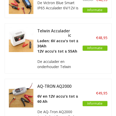
6V/12V
De Victron Blue Smart
met een vermogen van
IP65 Acculader 6V/12V is
maximaal 4A.
Informatie
een intelligente
acculader met een
spatwaterdichte
behuizing. De lader is
Telwin Acculader
aan te sluiten met
Touring 11 Tronic
€48,95
accuklemmen, eyelets
Laden: 6V accu's tot ±
of via de
30Ah
Informatie
sigarettenaansteker
12V accu's tot ± 55Ah
ingang.
De acculader en
onderhouder Telwin
Touring 11 Tronic is
geschikt voor het laden
van WET, GEL, Pb-Ca,
AQ-TRON AQ2000
AGM, MF, EFB 6V accu’s
Acculader/
tot een capaciteit van
€49,95
Druppellader 6V en
6V en 12V accu's tot ±
30Ah en 12V accu's tot
12V
60 Ah
55Ah. Onderhouden tot
Informatie
respectievelijk 60/110Ah.
De AQ-Tron AQ2000
Voor scooter, tractor,