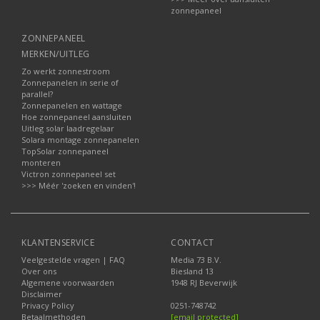
zonnepaneel
ZONNEPANEEL
MERKEN/UITLEG
Zo werkt zonnestroom
Zonnepanelen in serie of
parallel?
Zonnepanelen en wattage
Hoe zonnepaneel aansluiten
Uitleg solar laadregelaar
Solara montage zonnepanelen
TopSolar zonnepaneel
monteren
Victron zonnepaneel set
>>> Méér 'zoeken en vinden'!
KLANTENSERVICE
CONTACT
Veelgestelde vragen | FAQ
Media 73 B.V.
Over ons
Biesland 13
Algemene voorwaarden
1948 RJ Beverwijk
Disclaimer
Privacy Policy
0251-748742
Betaalmethoden
[email protected]