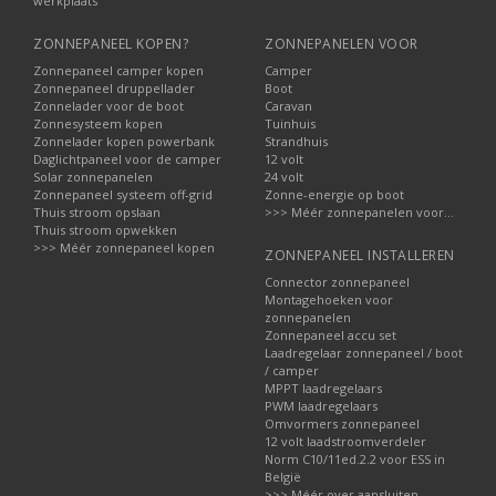
werkplaats
ZONNEPANEEL KOPEN?
ZONNEPANELEN VOOR
Zonnepaneel camper kopen
Camper
Zonnepaneel druppellader
Boot
Zonnelader voor de boot
Caravan
Zonnesysteem kopen
Tuinhuis
Zonnelader kopen powerbank
Strandhuis
Daglichtpaneel voor de camper
12 volt
Solar zonnepanelen
24 volt
Zonnepaneel systeem off-grid
Zonne-energie op boot
Thuis stroom opslaan
>>> Méér zonnepanelen voor...
Thuis stroom opwekken
>>> Méér zonnepaneel kopen
ZONNEPANEEL INSTALLEREN
Connector zonnepaneel
Montagehoeken voor
zonnepanelen
Zonnepaneel accu set
Laadregelaar zonnepaneel / boot
/ camper
MPPT laadregelaars
PWM laadregelaars
Omvormers zonnepaneel
12 volt laadstroomverdeler
Norm C10/11ed.2.2 voor ESS in
België
>>> Méér over aansluiten