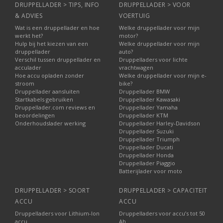
boot en meer.
DRUPPELLADER > TIPS, INFO
DRUPPELLADER > VOOR
& ADVIES
VOERTUIG
Wat is een druppellader en hoe
Welke druppellader voor mijn
werkt het?
motor?
Hulp bij het kiezen van een
Welke druppellader voor mijn
druppellader
auto?
Verschil tussen druppellader en
Druppelladers voor lichte
acculader
vrachtwagen
Hoe accu opladen zonder
Welke druppellader voor mijn e-
stroom
bike?
Druppellader aansluiten
Druppellader BMW
Startkabels gebruiken
Druppellader Kawasaki
Druppellader.com reviews en
Druppellader Yamaha
beoordelingen
Druppellader KTM
Onderhoudslader werking
Druppellader Harley-Davidson
Druppellader Suzuki
Druppellader Triumph
Druppellader Ducati
Druppellader Honda
Druppellader Piaggio
Batterijlader voor moto
DRUPPELLADER > SOORT
DRUPPELLADER > CAPACITEIT
ACCU
ACCU
Druppelladers voor Lithium-Ion
Druppelladers voor accu’s tot 50
accu
Ah