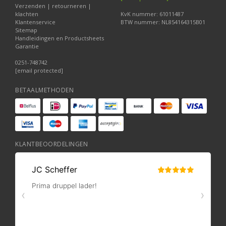
Verzenden | retourneren |
klachten
KvK nummer: 61011487
Klantenservice
BTW nummer: NL854164315B01
Sitemap
Handleidingen en Productsheets
Garantie
0251-748742
[email protected]
BETAALMETHODEN
KLANTBEOORDELINGEN