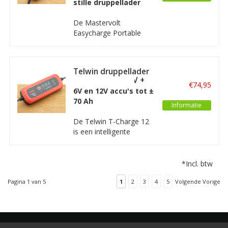
stille druppellader
accu's.
De Mastervolt
Easycharge Portable
4.3A is een compacte
stille acculader van hoge
kwaliteit bedoeld voor
Telwin druppellader
het laden en
T-Charge 12 | 6V +
onderhouden/
€74,95
12V
6V en 12V accu's tot ±
druppelladen van 6V en
70 Ah
12V accu's van 14Ah tot
Informatie
ongeveer 90Ah.
De Telwin T-Charge 12
is een intelligente
druppellader met
elektronische regeling
van de laadstroom,
*Incl. btw
automatische
onderbreking en herstart
Pagina 1 van 5
1
2
3
4
5
Volgende Vorige
(PULSE-TRONIC).
Toepassingen zijn:
motor, auto,
bestelwagen, tractor,