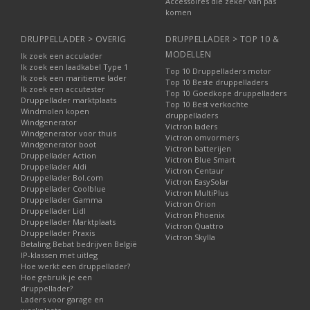
Accessoires die zeker van pas
komen
DRUPPELLADER > OVERIG
DRUPPELLADER > TOP 10 &
MODELLEN
Ik zoek een acculader
Ik zoek een laadkabel Type 1
Top 10 Druppelladers motor
Ik zoek een maritieme lader
Top 10 Beste druppelladers
Ik zoek een accutester
Top 10 Goedkope druppelladers
Druppellader marktplaats
Top 10 Best verkochte
Windmolen kopen
druppelladers
Windgenerator
Victron laders
Windgenerator voor thuis
Victron omvormers
Windgenerator boot
Victron batterijen
Druppellader Action
Victron Blue Smart
Druppellader Aldi
Victron Centaur
Druppellader Bol.com
Victron EasySolar
Druppellader Coolblue
Victron MultiPlus
Druppellader Gamma
Victron Orion
Druppellader Lidl
Victron Phoenix
Druppellader Marktplaats
Victron Quattro
Druppellader Praxis
Victron Skylla
Betaling Bebat bedrijven België
IP-klassen met uitleg
Hoe werkt een druppellader?
Hoe gebruik je een
druppellader?
Laders voor garage en