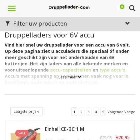
Toggle
0
navigation
Filter uw producten
Druppelladers voor 6V accu
Vind hier snel uw druppellader voor een accu van 6 volt.
Op deze pagina ziet u acculaders die speciaal óf onder
meer geschikt zijn voor het onderhouden van 6V
batterijen. Het zijn laders van alle bekende merken en
voor uiteenlopende
accu-capaciteiten
en
type accu's
.
Accu's met spanning op 6 volt komen vaak nog voor in
Lees meer
brommers, oude auto's en oude motoren.
Enige twijfel of de accu van uw voertuig inderdaad 6 volt is? Het
antwoord vindt u eigenlijk altijd duidelijk vermeld op de accu zelf.
Is dit bevestigend, zie dan het bijgaande overzicht met
druppelladers voor het onderhoudsladen van 6V accu's. Kijk
Laagste prijs
1
2
3
4
5
Volgende Vorige
anders bij de categorieën
Druppelladers voor 12V accu
of
Druppelladers 24V
. Ook zijn er veel druppelladers die geschikt
Einhell CE-BC 1 M
zijn voor
twee of alle drie van deze voltages
. Zit hier 6V
SALE
Acculader /
tussen? Ook dan staan ze op deze pagina.
€20,95
€29,95
Druppellader