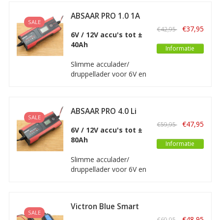
volledig automatische
ABSAAR PRO 1.0 1A
lader voor alle types 6V
SALE
6/12V
en 12V loodzuuraccu’s,
€37,95
€42,95
6V / 12V accu's tot ±
met 4-staps
40Ah
laadprogramma.
Informatie
Slimme acculader/
druppellader voor 6V en
12V accu's van motoren
en kleinere auto's. Deze
Absaar acculader is
ABSAAR PRO 4.0 Li
volledig automatisch
SALE
met een vermogen van
€47,95
€59,95
6V / 12V accu's tot ±
maximaal 1A.
80Ah
Informatie
Slimme acculader/
druppellader voor 6V en
12V accu's van motoren,
auto's, boten, caravans
en 12V Lithium accu's.
Victron Blue Smart
Deze Absaar acculader
SALE
IP65 Acculader
is volledig automatisch
€48,95
€69,95