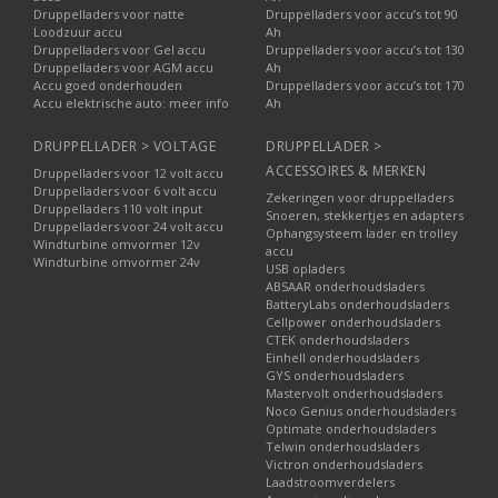
Druppelladers voor natte
Druppelladers voor accu’s tot 90
Loodzuur accu
Ah
Druppelladers voor Gel accu
Druppelladers voor accu’s tot 130
Druppelladers voor AGM accu
Ah
Accu goed onderhouden
Druppelladers voor accu’s tot 170
Accu elektrische auto: meer info
Ah
DRUPPELLADER > VOLTAGE
DRUPPELLADER >
ACCESSOIRES & MERKEN
Druppelladers voor 12 volt accu
Druppelladers voor 6 volt accu
Zekeringen voor druppelladers
Druppelladers 110 volt input
Snoeren, stekkertjes en adapters
Druppelladers voor 24 volt accu
Ophangsysteem lader en trolley
Windturbine omvormer 12v
accu
Windturbine omvormer 24v
USB opladers
ABSAAR onderhoudsladers
BatteryLabs onderhoudsladers
Cellpower onderhoudsladers
CTEK onderhoudsladers
Einhell onderhoudsladers
GYS onderhoudsladers
Mastervolt onderhoudsladers
Noco Genius onderhoudsladers
Optimate onderhoudsladers
Telwin onderhoudsladers
Victron onderhoudsladers
Laadstroomverdelers