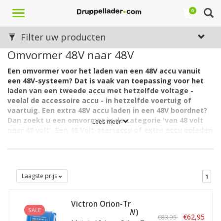
Toggle
0
navigation
Filter uw producten
Omvormer 48V naar 48V
Een omvormer voor het laden van een 48V accu vanuit
een 48V-systeem? Dat is vaak van toepassing voor het
laden van een tweede accu met hetzelfde voltage -
veelal de accessoire accu - in hetzelfde voertuig of
vaartuig. Een extra 48V accu laden in een 48V boordnet?
Dan zoekt u een omvormer in de categorie 'van 48 volt
Lees meer
naar 48 volt'. Een 48 Volt-startaccu of extra accu opladen
in een 48V-systeem? Dat kan met de volgende
omvormers / acculaders.
Zoals de Victron Orion-Tr 48/48. Daarvan zijn er meerdere
varianten, denk aan uiteenlopende ampèrages. De
Laagste prijs
1
uitgangsspanning is met een omvormer zoals de Victron Orion-
Tr eenvoudig in te stellen, met behulp van de potentiometer.
Victron Orion-Tr
Daarnaast is de 'aan-uit' op afstand regelbaar, bijvoorbeeld met
SALE
48/48-2,5A (120W)
het contactslot van het voertuig of vaartuig, zodat een relais in
€62,95
€83,95
Geïsoleerd