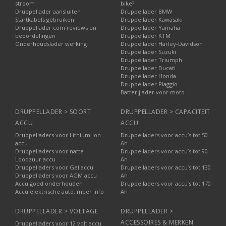
stroom
bike?
Druppellader aansluiten
Druppellader BMW
Startkabels gebruiken
Druppellader Kawasaki
Druppellader.com reviews en
Druppellader Yamaha
beoordelingen
Druppellader KTM
Onderhoudslader werking
Druppellader Harley-Davidson
Druppellader Suzuki
Druppellader Triumph
Druppellader Ducati
Druppellader Honda
Druppellader Piaggio
Batterijlader voor moto
DRUPPELLADER > SOORT
DRUPPELLADER > CAPACITEIT
ACCU
ACCU
Druppelladers voor Lithium-Ion
Druppelladers voor accu’s tot 50
accu
Ah
Druppelladers voor natte
Druppelladers voor accu’s tot 90
Loodzuur accu
Ah
Druppelladers voor Gel accu
Druppelladers voor accu’s tot 130
Druppelladers voor AGM accu
Ah
Accu goed onderhouden
Druppelladers voor accu’s tot 170
Accu elektrische auto: meer info
Ah
DRUPPELLADER > VOLTAGE
DRUPPELLADER >
ACCESSOIRES & MERKEN
Druppelladers voor 12 volt accu