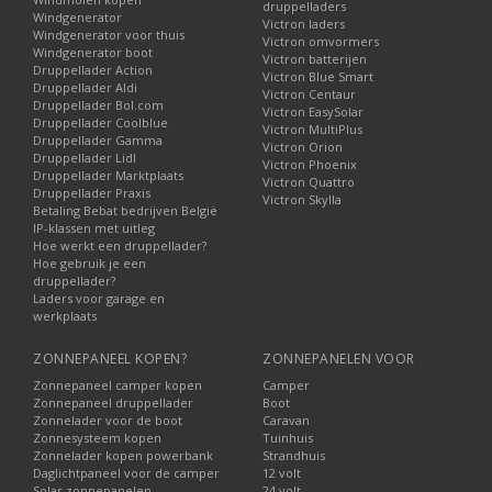
druppelladers
Windgenerator
Victron laders
Windgenerator voor thuis
Victron omvormers
Windgenerator boot
Victron batterijen
Druppellader Action
Victron Blue Smart
Druppellader Aldi
Victron Centaur
Druppellader Bol.com
Victron EasySolar
Druppellader Coolblue
Victron MultiPlus
Druppellader Gamma
Victron Orion
Druppellader Lidl
Victron Phoenix
Druppellader Marktplaats
Victron Quattro
Druppellader Praxis
Victron Skylla
Betaling Bebat bedrijven België
IP-klassen met uitleg
Hoe werkt een druppellader?
Hoe gebruik je een
druppellader?
Laders voor garage en
werkplaats
ZONNEPANEEL KOPEN?
ZONNEPANELEN VOOR
Zonnepaneel camper kopen
Camper
Zonnepaneel druppellader
Boot
Zonnelader voor de boot
Caravan
Zonnesysteem kopen
Tuinhuis
Zonnelader kopen powerbank
Strandhuis
Daglichtpaneel voor de camper
12 volt
Solar zonnepanelen
24 volt