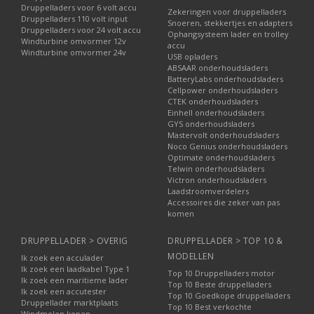
Druppelladers voor 6 volt accu
Zekeringen voor druppelladers
Druppelladers 110 volt input
Snoeren, stekkertjes en adapters
Druppelladers voor 24 volt accu
Ophangsysteem lader en trolley
Windturbine omvormer 12v
accu
Windturbine omvormer 24v
USB opladers
ABSAAR onderhoudsladers
BatteryLabs onderhoudsladers
Cellpower onderhoudsladers
CTEK onderhoudsladers
Einhell onderhoudsladers
GYS onderhoudsladers
Mastervolt onderhoudsladers
Noco Genius onderhoudsladers
Optimate onderhoudsladers
Telwin onderhoudsladers
Victron onderhoudsladers
Laadstroomverdelers
Accessoires die zeker van pas
komen
DRUPPELLADER > OVERIG
DRUPPELLADER > TOP 10 &
MODELLEN
Ik zoek een acculader
Ik zoek een laadkabel Type 1
Top 10 Druppelladers motor
Ik zoek een maritieme lader
Top 10 Beste druppelladers
Ik zoek een accutester
Top 10 Goedkope druppelladers
Druppellader marktplaats
Top 10 Best verkochte
Windmolen kopen