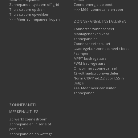
Zonnepaneel systeem off-grid
Zonne-energie op boot
Thuis stroom opslaan
>>> Méér zonnepanelen voor...
Thuis stroom opwekken
>>> Méér zonnepaneel kopen
ZONNEPANEEL INSTALLEREN
Connector zonnepaneel
Montagehoeken voor
zonnepanelen
Zonnepaneel accu set
Laadregelaar zonnepaneel / boot
/ camper
MPPT laadregelaars
PWM laadregelaars
Omvormers zonnepaneel
12 volt laadstroomverdeler
Norm C10/11ed.2.2 voor ESS in
België
>>> Méér over aansluiten
zonnepaneel
ZONNEPANEEL
MERKEN/UITLEG
Zo werkt zonnestroom
Zonnepanelen in serie of
parallel?
Zonnepanelen en wattage