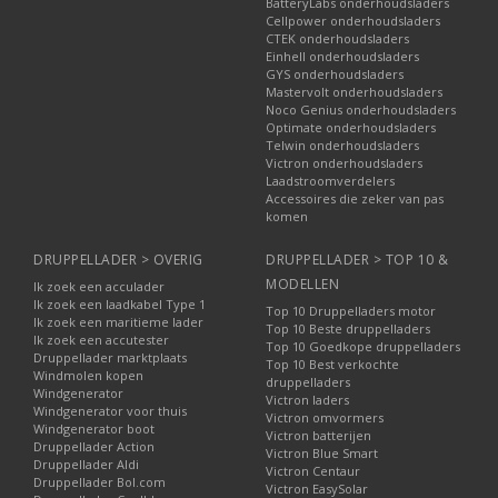
BatteryLabs onderhoudsladers
Cellpower onderhoudsladers
CTEK onderhoudsladers
Einhell onderhoudsladers
GYS onderhoudsladers
Mastervolt onderhoudsladers
Noco Genius onderhoudsladers
Optimate onderhoudsladers
Telwin onderhoudsladers
Victron onderhoudsladers
Laadstroomverdelers
Accessoires die zeker van pas
komen
DRUPPELLADER > OVERIG
DRUPPELLADER > TOP 10 &
MODELLEN
Ik zoek een acculader
Ik zoek een laadkabel Type 1
Top 10 Druppelladers motor
Ik zoek een maritieme lader
Top 10 Beste druppelladers
Ik zoek een accutester
Top 10 Goedkope druppelladers
Druppellader marktplaats
Top 10 Best verkochte
Windmolen kopen
druppelladers
Windgenerator
Victron laders
Windgenerator voor thuis
Victron omvormers
Windgenerator boot
Victron batterijen
Druppellader Action
Victron Blue Smart
Druppellader Aldi
Victron Centaur
Druppellader Bol.com
Victron EasySolar