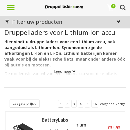
Toggle
0
navigation
Filter uw producten
Druppelladers voor Lithium-Ion accu
Hier vindt u druppelladers voor een lithium accu, ook
aangeduid als Lithium-Ion. Synoniemen zijn de
afkortingen Li-Ion en Li-On. Lithium batterijen komen
vaak voor bij de elektrische fiets, maar onder andere óók
bij auto's en motoren.
Lees meer
De modernste variant van een lithium accu voor de e-bike is
overigens de snellere, compactere LiPo (Lithium Polyme). De
ultramoderne LifePo4 accu gaat met deze kenmerken zelfs nóg
een stapje verder. Lees
hier
meer over de
voordelen en
eigenschappen van lithium accu's
. Zie ook onze categorie met
fietsladers
.
Laagste prijs
1
2
3
4
5
16
Volgende Vorige
BatteryLabs
Naar Type Accu
MegaCharge Lithium-
€34,95
ion 30V 2A