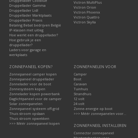
Druppellader Coolblue
Victron MultiPlus
Druppellader Gamma
Victron Orion
Druppellader Lidl
Victron Phoenix
Druppellader Marktplaats
Victron Quattro
Druppellader Praxis
Victron Skylla
Betaling Bebat bedrijven België
IP-klassen met uitleg
Hoe werkt een druppellader?
Hoe gebruik je een
druppellader?
Laders voor garage en
werkplaats
ZONNEPANEEL KOPEN?
ZONNEPANELEN VOOR
Zonnepaneel camper kopen
Camper
Zonnepaneel druppellader
Boot
Zonnelader voor de boot
Caravan
Zonnesysteem kopen
Tuinhuis
Zonnelader kopen powerbank
Strandhuis
Daglichtpaneel voor de camper
12 volt
Solar zonnepanelen
24 volt
Zonnepaneel systeem off-grid
Zonne-energie op boot
Thuis stroom opslaan
>>> Méér zonnepanelen voor...
Thuis stroom opwekken
>>> Méér zonnepaneel kopen
ZONNEPANEEL INSTALLEREN
Connector zonnepaneel
Montagehoeken voor