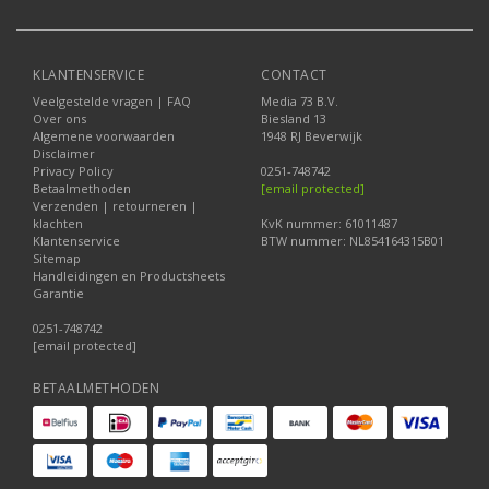
KLANTENSERVICE
CONTACT
Veelgestelde vragen | FAQ
Media 73 B.V.
Over ons
Biesland 13
Algemene voorwaarden
1948 RJ Beverwijk
Disclaimer
Privacy Policy
0251-748742
Betaalmethoden
[email protected]
Verzenden | retourneren |
klachten
KvK nummer: 61011487
Klantenservice
BTW nummer: NL854164315B01
Sitemap
Handleidingen en Productsheets
Garantie
0251-748742
[email protected]
BETAALMETHODEN