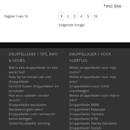
waarmee u een 24V
*Incl. btw
LiFePO4 accu veilig en
goed kunt opladen en
Pagina 1 van 16
1
2
3
4
5
16
onderhouden. Deze
Volgende Vorige
lader is prima geschikt
voor elektrische
scooters, elektrische
steps, scootmobiels en
soortgelijke voe
DRUPPELLADER > TIPS, INFO
DRUPPELLADER > VOOR
& ADVIES
VOERTUIG
Wat is een druppellader en hoe
Welke druppellader voor mijn
werkt het?
motor?
Hulp bij het kiezen van een
Welke druppellader voor mijn
druppellader
auto?
Verschil tussen druppellader en
Druppelladers voor lichte
acculader
vrachtwagen
Hoe accu opladen zonder
Welke druppellader voor mijn e-
stroom
bike?
Druppellader aansluiten
Druppellader BMW
Startkabels gebruiken
Druppellader Kawasaki
Druppellader.com reviews en
Druppellader Yamaha
beoordelingen
Druppellader KTM
Onderhoudslader werking
Druppellader Harley-Davidson
Druppellader Suzuki