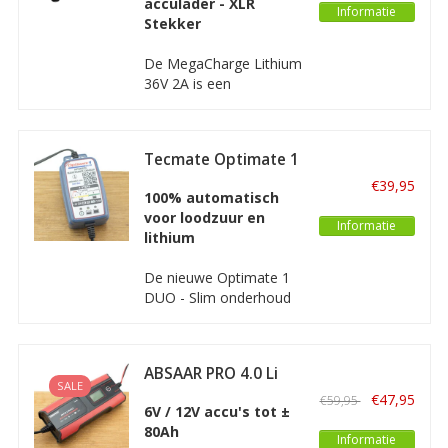
acculader - XLR
lader is prima geschikt
Informatie
Stekker
voor elektrische
scooters, elektrische
De MegaCharge Lithium
steps, scootmobiels en
36V 2A is een
soortgelijke
automatische en
intelligente oplader
waarmee u een 36V
Tecmate Optimate 1
Lithium-ion accu veilig
DUO
en goed kunt opladen
€39,95
100% automatisch
en onderhouden. Deze
voor loodzuur en
lader is prima geschikt
Informatie
lithium
voor elektrische
scooters, elektrische
De nieuwe Optimate 1
steps, scootmobiels en
DUO - Slim onderhoud
soortgelijke
van 12 V-accu’s. Een
volledig automatische
lader voor alle types 12
ABSAAR PRO 4.0 Li
V-loodzuuraccu’s en
SALE
Lithium accu's, met 4-
€47,95
€59,95
6V / 12V accu's tot ±
staps laadprogramma.
80Ah
Informatie