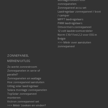
zonnepanelen
Zonnepaneel accu set
Laadregelaar zonnepaneel / boot
/ camper
MPPT laadregelaars
PWM laadregelaars
Omvormers zonnepaneel
12 volt laadstroomverdeler
Norm C10/11ed.2.2 voor ESS in
België
>>> Méér over aansluiten
zonnepaneel
ZONNEPANEEL
MERKEN/UITLEG
Zo werkt zonnestroom
Zonnepanelen in serie of
parallel?
Zonnepanelen en wattage
Hoe zonnepaneel aansluiten
Uitleg solar laadregelaar
Solara montage zonnepanelen
TopSolar zonnepaneel
monteren
Victron zonnepaneel set
>>> Méér 'zoeken en vinden'!