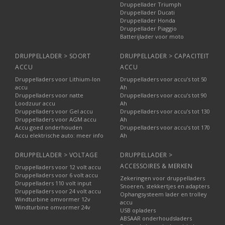
Druppellader Triumph
Druppellader Ducati
Druppellader Honda
Druppellader Piaggio
Batterijlader voor moto
DRUPPELLADER > SOORT
DRUPPELLADER > CAPACITEIT
ACCU
ACCU
Druppelladers voor Lithium-Ion
Druppelladers voor accu’s tot 50
accu
Ah
Druppelladers voor natte
Druppelladers voor accu’s tot 90
Loodzuur accu
Ah
Druppelladers voor Gel accu
Druppelladers voor accu’s tot 130
Druppelladers voor AGM accu
Ah
Accu goed onderhouden
Druppelladers voor accu’s tot 170
Accu elektrische auto: meer info
Ah
DRUPPELLADER > VOLTAGE
DRUPPELLADER >
ACCESSOIRES & MERKEN
Druppelladers voor 12 volt accu
Druppelladers voor 6 volt accu
Zekeringen voor druppelladers
Druppelladers 110 volt input
Snoeren, stekkertjes en adapters
Druppelladers voor 24 volt accu
Ophangsysteem lader en trolley
Windturbine omvormer 12v
accu
Windturbine omvormer 24v
USB opladers
ABSAAR onderhoudsladers