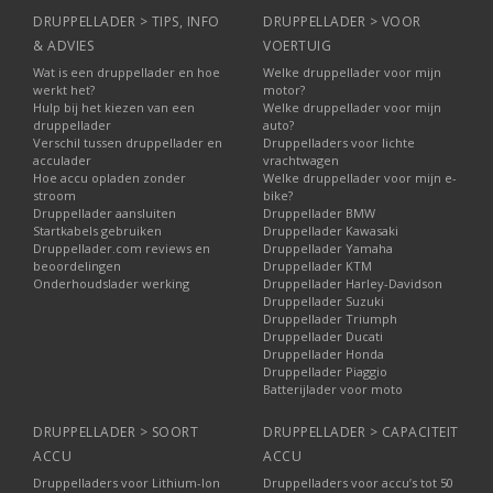
DRUPPELLADER > TIPS, INFO
DRUPPELLADER > VOOR
& ADVIES
VOERTUIG
Wat is een druppellader en hoe
Welke druppellader voor mijn
werkt het?
motor?
Hulp bij het kiezen van een
Welke druppellader voor mijn
druppellader
auto?
Verschil tussen druppellader en
Druppelladers voor lichte
acculader
vrachtwagen
Hoe accu opladen zonder
Welke druppellader voor mijn e-
stroom
bike?
Druppellader aansluiten
Druppellader BMW
Startkabels gebruiken
Druppellader Kawasaki
Druppellader.com reviews en
Druppellader Yamaha
beoordelingen
Druppellader KTM
Onderhoudslader werking
Druppellader Harley-Davidson
Druppellader Suzuki
Druppellader Triumph
Druppellader Ducati
Druppellader Honda
Druppellader Piaggio
Batterijlader voor moto
DRUPPELLADER > SOORT
DRUPPELLADER > CAPACITEIT
ACCU
ACCU
Druppelladers voor Lithium-Ion
Druppelladers voor accu’s tot 50