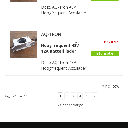
golfbuggy's, grote
Deze AQ-Tron 48V
schepen en soortgelijke
Hoogfrequent Acculader
toepassingen.
(50A) is zeer geschikt
voor het snel en veilig
laden van natte accu's
AQ-TRON
van heftrucks, schaarlift-
Hoogfrequent
wagens, schrob-
€274,95
Acculader 48V 12A -
Hoogfrequent 48V
zuigmachines,
WET
12A Batterijlader
golfbuggy's, grote
Informatie
schepen en soortgelijke
Deze AQ-Tron 48V
toepassingen.
Hoogfrequent Acculader
(12A) is zeer geschikt
voor het snel en veilig
laden van natte accu's
*Incl. btw
van heftrucks, schaarlift-
wagens, schrob-
Pagina 1 van 14
1
2
3
4
5
14
zuigmachines,
Volgende Vorige
golfbuggy's, grote
schepen en soortgelijke
toepassingen.