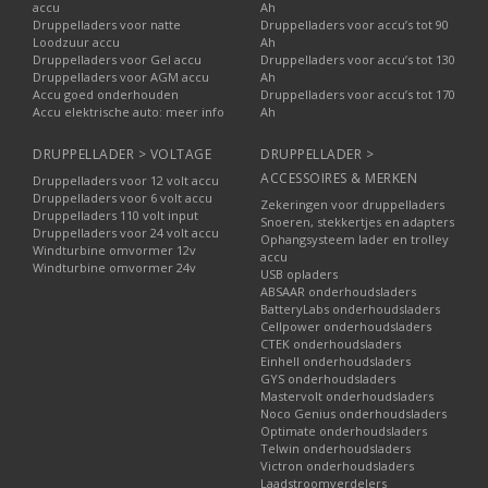
accu
Ah
Druppelladers voor natte
Druppelladers voor accu’s tot 90
Loodzuur accu
Ah
Druppelladers voor Gel accu
Druppelladers voor accu’s tot 130
Druppelladers voor AGM accu
Ah
Accu goed onderhouden
Druppelladers voor accu’s tot 170
Accu elektrische auto: meer info
Ah
DRUPPELLADER > VOLTAGE
DRUPPELLADER >
ACCESSOIRES & MERKEN
Druppelladers voor 12 volt accu
Druppelladers voor 6 volt accu
Zekeringen voor druppelladers
Druppelladers 110 volt input
Snoeren, stekkertjes en adapters
Druppelladers voor 24 volt accu
Ophangsysteem lader en trolley
Windturbine omvormer 12v
accu
Windturbine omvormer 24v
USB opladers
ABSAAR onderhoudsladers
BatteryLabs onderhoudsladers
Cellpower onderhoudsladers
CTEK onderhoudsladers
Einhell onderhoudsladers
GYS onderhoudsladers
Mastervolt onderhoudsladers
Noco Genius onderhoudsladers
Optimate onderhoudsladers
Telwin onderhoudsladers
Victron onderhoudsladers
Laadstroomverdelers