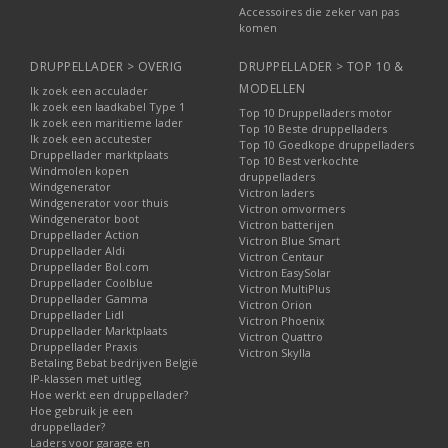
Accessoires die zeker van pas
komen
DRUPPELLADER > OVERIG
DRUPPELLADER > TOP 10 &
MODELLEN
Ik zoek een acculader
Ik zoek een laadkabel Type 1
Top 10 Druppelladers motor
Ik zoek een maritieme lader
Top 10 Beste druppelladers
Ik zoek een accutester
Top 10 Goedkope druppelladers
Druppellader marktplaats
Top 10 Best verkochte
Windmolen kopen
druppelladers
Windgenerator
Victron laders
Windgenerator voor thuis
Victron omvormers
Windgenerator boot
Victron batterijen
Druppellader Action
Victron Blue Smart
Druppellader Aldi
Victron Centaur
Druppellader Bol.com
Victron EasySolar
Druppellader Coolblue
Victron MultiPlus
Druppellader Gamma
Victron Orion
Druppellader Lidl
Victron Phoenix
Druppellader Marktplaats
Victron Quattro
Druppellader Praxis
Victron Skylla
Betaling Bebat bedrijven België
IP-klassen met uitleg
Hoe werkt een druppellader?
Hoe gebruik je een
druppellader?
Laders voor garage en