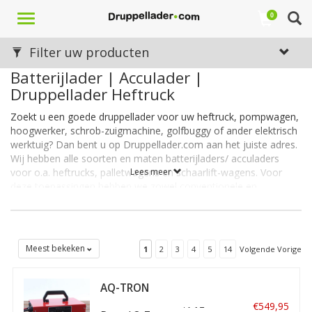
Toggle
0
navigation
Filter uw producten
Batterijlader | Acculader |
Druppellader Heftruck
Zoekt u een goede druppellader voor uw heftruck, pompwagen,
hoogwerker, schrob-zuigmachine, golfbuggy of ander elektrisch
werktuig? Dan bent u op Druppellader.com aan het juiste adres.
Wij hebben alle soorten en maten batterijladers/ acculaders
voor o.a. heftrucks, palletwagens en schaarlift-wagens. Voor
Lees meer
deze toepassingen hebben we zowel conventionele en
hoogfrequent laders.
Conventioneel of hoogfrequent
Voor heftrucks en soortgelijke toepassingen bieden we 2
Meest bekeken
1
2
3
4
5
14
Volgende Vorige
soorten batterijladers/ acculaders, namelijk de conventionele
laders en de kleinere, lichtgewicht, hoogfrequent laders.
Wanneer kiest u voor een conventionele lader en wanneer voor
AQ-TRON
een hoogfrequent lader? We leggen hieronder de verschillen uit.
Hoogfrequent
€549,95
Acculader 12-48V 15-