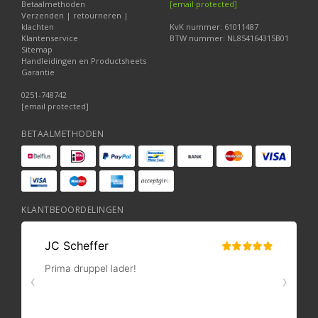
Betaalmethoden
[email protected]
Verzenden | retourneren |
klachten
KvK nummer: 61011487
Klantenservice
BTW nummer: NL854164315B01
Sitemap
Handleidingen en Productsheets
Garantie
0251-748742
[email protected]
BETAALMETHODEN
KLANTBEOORDELINGEN