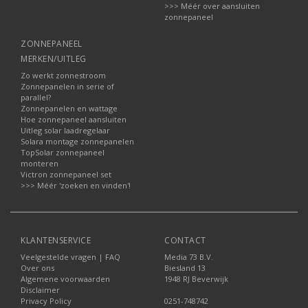
>>> Méér over aansluiten
zonnepaneel
ZONNEPANEEL
MERKEN/UITLEG
Zo werkt zonnestroom
Zonnepanelen in serie of
parallel?
Zonnepanelen en wattage
Hoe zonnepaneel aansluiten
Uitleg solar laadregelaar
Solara montage zonnepanelen
TopSolar zonnepaneel
monteren
Victron zonnepaneel set
>>> Méér 'zoeken en vinden'!
KLANTENSERVICE
CONTACT
Veelgestelde vragen | FAQ
Media 73 B.V.
Over ons
Biesland 13
Algemene voorwaarden
1948 RJ Beverwijk
Disclaimer
Privacy Policy
0251-748742