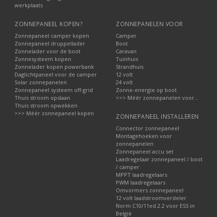
werkplaats
ZONNEPANEEL KOPEN?
ZONNEPANELEN VOOR
Zonnepaneel camper kopen
Camper
Zonnepaneel druppellader
Boot
Zonnelader voor de boot
Caravan
Zonnesysteem kopen
Tuinhuis
Zonnelader kopen powerbank
Strandhuis
Daglichtpaneel voor de camper
12 volt
Solar zonnepanelen
24 volt
Zonnepaneel systeem off-grid
Zonne-energie op boot
Thuis stroom opslaan
>>> Méér zonnepanelen voor...
Thuis stroom opwekken
>>> Méér zonnepaneel kopen
ZONNEPANEEL INSTALLEREN
Connector zonnepaneel
Montagehoeken voor
zonnepanelen
Zonnepaneel accu set
Laadregelaar zonnepaneel / boot
/ camper
MPPT laadregelaars
PWM laadregelaars
Omvormers zonnepaneel
12 volt laadstroomverdeler
Norm C10/11ed.2.2 voor ESS in
België