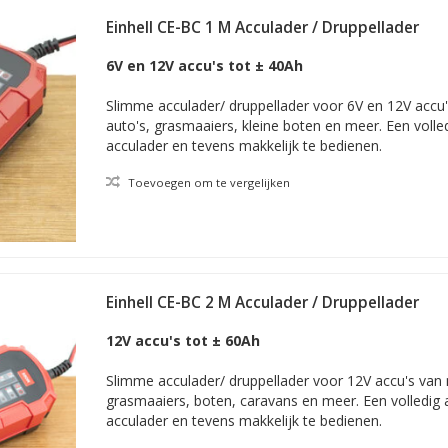
st betaalbare, budget onderhoudsladers. Zoekt u een andere lader da
tegorieën die vallen onder onze
druppelladers
.
Einhell CE-BC 1 M Acculader / Druppellader
6V en 12V accu's tot ± 40Ah
s: aanvullende tip
Slimme acculader/ druppellader voor 6V en 12V accu'
een aantal merken die u ook zou kunnen aantreffen bij de Action. Dit 
auto's, grasmaaiers, kleine boten en meer. Een voll
ben we qua vermogen vergelijkbare laders in deze categorie geplaatst
acculader en tevens makkelijk te bedienen.
ijn ze niet veel duurder. Het gaat om laders van
Telwin
,
Noco Genius
aders? Kijk dan bij de merken
CTEK
en
Mastervolt
.
Toevoegen om te vergelijken
tie
op de accu aangesloten blijven. Loskoppelen hoeft dus niet. De drupp
monitort dit type lader de accu. Daarom wordt een druppellader ook w
Einhell CE-BC 2 M Acculader / Druppellader
akt de accu weer verder ontladen, door lekstroom van het voertuig 
lf weer in werking, totdat de batterij weer vol is. Dit proces herhaalt
12V accu's tot ± 60Ah
Dit houdt de accu langdurig in goede conditie.
onderhoudsladers, die zijn uitgerust met een Pulse-functie geven peri
Slimme acculader/ druppellader voor 12V accu's van 
oorkomen dat de accu sulfateert.
grasmaaiers, boten, caravans en meer. Een volledig
acculader en tevens makkelijk te bedienen.