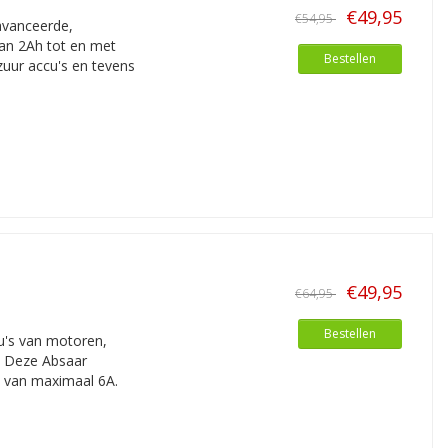
€49,95
€54,95
avanceerde,
an 2Ah tot en met
Bestellen
zuur accu's en tevens
€49,95
€64,95
Bestellen
u's van motoren,
r. Deze Absaar
n van maximaal 6A.