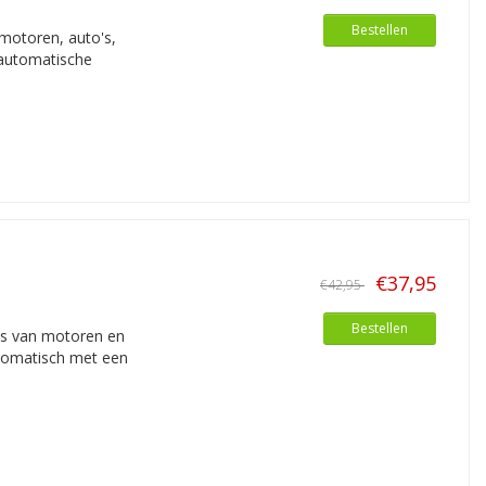
ppelladen zonder stroom
biedt hierover
Bestellen
 het aanbod op deze pagina's.
motoren, auto's,
 automatische
€37,95
€42,95
Bestellen
's van motoren en
utomatisch met een