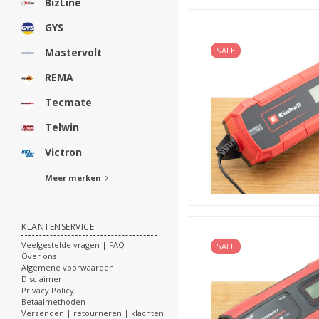
BizLine
GYS
SALE
Mastervolt
REMA
Tecmate
Telwin
Victron
Meer merken
KLANTENSERVICE
Veelgestelde vragen | FAQ
SALE
Over ons
Algemene voorwaarden
Disclaimer
Privacy Policy
Betaalmethoden
Verzenden | retourneren | klachten