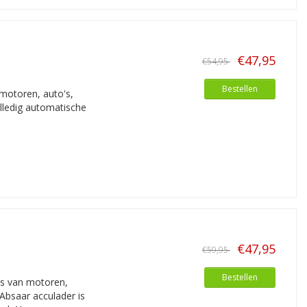
€47,95
€54,95
Bestellen
motoren, auto's,
olledig automatische
€47,95
€59,95
Bestellen
's van motoren,
Absaar acculader is