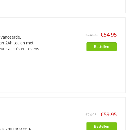
€54,95
€74,95
avanceerde,
an 2Ah tot en met
Bestellen
zuur accu's en tevens
€59,95
€74,95
Bestellen
u's van motoren,