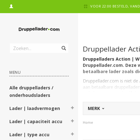
VOOR 22:00 BESTELD, VA
Druppellader Act
Druppelladers Action | W
Druppellader.com. Deze 
betaalbare lader zoals di
MENU
Druppellader.com is niet de
aan betaalbare druppelladers
Alle druppelladers /
webshop is meestal zelfs be
onderhoudsladers
niet het enige voordeel dat 
druppellader die net zo goed
Lader | laadvermogen
MERK
informatie over de druppella
Lader | capaciteit accu
Home
Betaalbare druppell
Ook met een laag budget ko
Lader | type accu