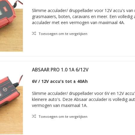
ie is behalve de bronaccu ook een DC- DC lader nodig. Ons artikel
Dru
irect zoeken op laders die sterk gelijken op Action druppelladers. Zie
Slimme acculader/ druppellader voor 12V accu's van 
grasmaaiers, boten, caravans en meer. Een volledig
acculader met een vermogen van maximaal 4A.
Toevoegen om te vergelijken
ABSAAR PRO 1.0 1A 6/12V
6V / 12V accu's tot ± 40Ah
Slimme acculader/ druppellader voor 6V en 12V accu
kleinere auto's. Deze Absaar acculader is volledig a
vermogen van maximaal 1A.
Toevoegen om te vergelijken