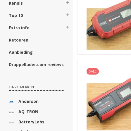
Kennis
accu. Voor deze laatste opt
verdere uitleg. U kunt ook d
Top 10
Extra info
Retouren
Aanbieding
Druppellader.com reviews
SALE
ONZE MERKEN
Anderson
AQ-TRON
BatteryLabs