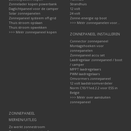
Zonnelader kopen powerbank
Strandhuis
Daglichtpaneel voor de camper
12 volt
Solar zonnepanelen
24 volt
Zonnepaneel systeem off-grid
Zonne-energie op boot
Thuis stroom opslaan
>>> Méér zonnepanelen voor...
Thuis stroom opwekken
>>> Méér zonnepaneel kopen
ZONNEPANEEL INSTALLEREN
Connector zonnepaneel
Montagehoeken voor
zonnepanelen
Zonnepaneel accu set
Laadregelaar zonnepaneel / boot
/ camper
MPPT laadregelaars
PWM laadregelaars
Omvormers zonnepaneel
12 volt laadstroomverdeler
Norm C10/11ed.2.2 voor ESS in
België
>>> Méér over aansluiten
zonnepaneel
ZONNEPANEEL
MERKEN/UITLEG
Zo werkt zonnestroom