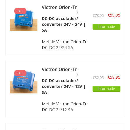
gebruiken in een 12V-
Victron Orion-Tr
systeem. De Orion-TR
SALE
24/24-5A (120W)
heeft een geïsoleerde
€59,95
€78,95
Geïsoleerd
DC-DC acculader/
uitgang en een
converter 24V - 24V |
regelbare
Informatie
5A
uitgangsspanning.
Met de Victron Orion-Tr
DC-DC 24/24-5A
omvormer kunt u een
24 Volt toepassing
gebruiken in een 24V-
Victron Orion-Tr
systeem. De Orion-TR
SALE
24/12-9A (110W)
heeft een geïsoleerde
€59,95
€82,95
Geïsoleerd
DC-DC acculader/
uitgang en een
converter 24V - 12V |
regelbare
Informatie
9A
uitgangsspanning.
Met de Victron Orion-Tr
DC-DC 24/12-9A
omvormer kunt u een
12 Volt toepassing
gebruiken in een 24V-