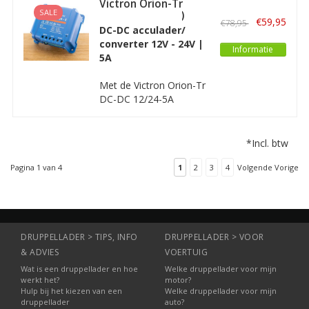
Victron Orion-Tr
systeem. De Orion-TR
SALE
12/24-5A (120W)
heeft een geïsoleerde
€59,95
€78,95
Geïsoleerd
DC-DC acculader/
uitgang en een
converter 12V - 24V |
regelbare
Informatie
5A
uitgangsspanning.
Met de Victron Orion-Tr
DC-DC 12/24-5A
omvormer kunt u
bijvoorbeeld een 24 Volt
toepassing gebruiken in
*Incl. btw
een 12V-systeem. De
Orion-TR heeft een
Pagina 1 van 4
1
2
3
4
Volgende Vorige
geïsoleerde uitgang en
een regelbare
uitgangsspanning.
DRUPPELLADER > TIPS, INFO
DRUPPELLADER > VOOR
& ADVIES
VOERTUIG
Wat is een druppellader en hoe
Welke druppellader voor mijn
werkt het?
motor?
Hulp bij het kiezen van een
Welke druppellader voor mijn
druppellader
auto?