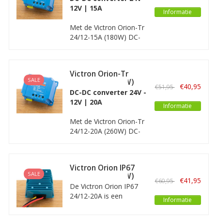
12V | 15A
Informatie
Met de Victron Orion-Tr
24/12-15A (180W) DC-
DC omvormer kunt u
een 12 Volt apparaat
aansluiten/ gebruiken in
Victron Orion-Tr
een 24V-systeem.
SALE
24/12-20A (240W)
€40,95
€51,95
Non Isolated
DC-DC converter 24V -
12V | 20A
Informatie
Met de Victron Orion-Tr
24/12-20A (260W) DC-
DC omvormer kunt u
een 12 Volt apparaat
aansluiten/ gebruiken in
Victron Orion IP67
een 24V-systeem.
SALE
24/12-20A (240W)
€41,95
€60,95
non isolated
De Victron Orion IP67
24/12-20A is een
Informatie
waterdichte DC-DC
omvormer/ converter