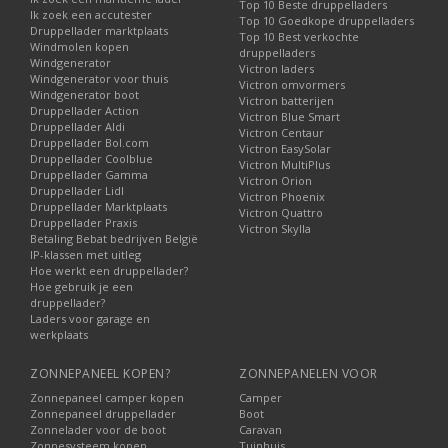
Top 10 Beste druppelladers
Ik zoek een accutester
Top 10 Goedkope druppelladers
Druppellader marktplaats
Top 10 Best verkochte
Windmolen kopen
druppelladers
Windgenerator
Victron laders
Windgenerator voor thuis
Victron omvormers
Windgenerator boot
Victron batterijen
Druppellader Action
Victron Blue Smart
Druppellader Aldi
Victron Centaur
Druppellader Bol.com
Victron EasySolar
Druppellader Coolblue
Victron MultiPlus
Druppellader Gamma
Victron Orion
Druppellader Lidl
Victron Phoenix
Druppellader Marktplaats
Victron Quattro
Druppellader Praxis
Victron Skylla
Betaling Bebat bedrijven België
IP-klassen met uitleg
Hoe werkt een druppellader?
Hoe gebruik je een
druppellader?
Laders voor garage en
werkplaats
ZONNEPANEEL KOPEN?
ZONNEPANELEN VOOR
Zonnepaneel camper kopen
Camper
Zonnepaneel druppellader
Boot
Zonnelader voor de boot
Caravan
Zonnesysteem kopen
Tuinhuis