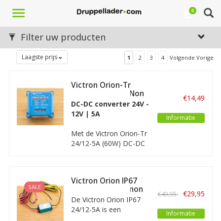
Toggle
0
navigation
Filter uw producten
Laagste prijs
1
2
3
4
Volgende Vorige
Victron Orion-Tr
24/12-5A (60W) Non
€14,49
Isolated
DC-DC converter 24V -
12V | 5A
Informatie
Met de Victron Orion-Tr
24/12-5A (60W) DC-DC
omvormer kunt u een
12 Volt apparaat
aansluiten/ gebruiken in
Victron Orion IP67
een 24V-systeem.
SALE
24/12-5A (60W) non
€29,95
€49,95
isolated
De Victron Orion IP67
24/12-5A is een
Informatie
waterdichte DC-DC