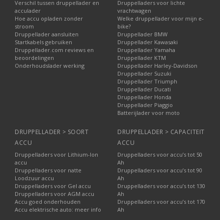
Verschil tussen druppellader en
Druppelladers voor lichte
acculader
vrachtwagen
Hoe accu opladen zonder
Welke druppellader voor mijn e-
stroom
bike?
Druppellader aansluiten
Druppellader BMW
Startkabels gebruiken
Druppellader Kawasaki
Druppellader.com reviews en
Druppellader Yamaha
beoordelingen
Druppellader KTM
Onderhoudslader werking
Druppellader Harley-Davidson
Druppellader Suzuki
Druppellader Triumph
Druppellader Ducati
Druppellader Honda
Druppellader Piaggio
Batterijlader voor moto
DRUPPELLADER > SOORT
DRUPPELLADER > CAPACITEIT
ACCU
ACCU
Druppelladers voor Lithium-Ion
Druppelladers voor accu’s tot 50
accu
Ah
Druppelladers voor natte
Druppelladers voor accu’s tot 90
Loodzuur accu
Ah
Druppelladers voor Gel accu
Druppelladers voor accu’s tot 130
Druppelladers voor AGM accu
Ah
Accu goed onderhouden
Druppelladers voor accu’s tot 170
Accu elektrische auto: meer info
Ah