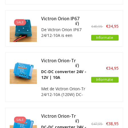
omvormer/ converter
die in een 24V boordnet
een 24V spanning om
Victron Orion IP67
kan vormen naar een
SALE
24/12-10A (120W)
€34,95
€49,95
12V spanning waarmee
non isolated
De Victron Orion IP67
12V apparatuur
24/12-10A is een
Informatie
aangesloten kan
waterdichte DC-DC
worden.
omvormer/ converter
die in een 24V boordnet
een 24V spanning om
Victron Orion-Tr
kan vormen naar een
24/12-10A (120W)
€34,95
12V spanning waarmee
Non Isolated
DC-DC converter 24V -
12V apparatuur
12V | 10A
Informatie
aangesloten kan
worden.
Met de Victron Orion-Tr
24/12-10A (120W) DC-
DC omvormer kunt u
een 12 Volt apparaat
aansluiten/ gebruiken in
Victron Orion-Tr
een 24V-systeem.
SALE
24/12-15A (180W)
€38,95
€47,95
Non Isolated
DC-DC converter 24V -