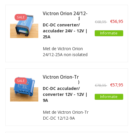
die in een 24V boordnet
een 24V spanning om
Victron Orion 24/12-
kan vormen naar een
SALE
25A non isolated
€56,95
€68,95
12V spanning waarmee
DC-DC converter/
12V apparatuur
acculader 24V - 12V |
Informatie
aangesloten kan
25A
worden.
Met de Victron Orion
24/12-25A non isolated
DC-DC omvormer/
acculader kunt u een 12
Volt apparaat
Victron Orion-Tr
aansluiten/ gebruiken in
SALE
12/12-9A (110W)
een 24V-systeem of u
€57,95
€78,95
Geïsoleerd
DC-DC acculader/
kunt een 12V accu laden
converter 12V - 12V |
in een 24V systeem.
Informatie
9A
Met de Victron Orion-Tr
DC-DC 12/12-9A
omvormer kunt u een
12 Volt toepassing