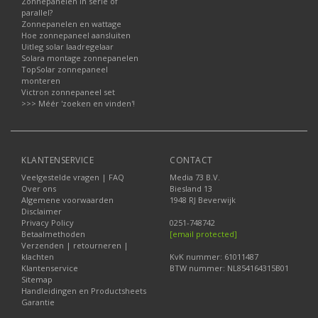
Zonnepanelen in serie of
parallel?
Zonnepanelen en wattage
Hoe zonnepaneel aansluiten
Uitleg solar laadregelaar
Solara montage zonnepanelen
TopSolar zonnepaneel
monteren
Victron zonnepaneel set
>>> Méér 'zoeken en vinden'!
KLANTENSERVICE
CONTACT
Veelgestelde vragen | FAQ
Media 73 B.V.
Over ons
Biesland 13
Algemene voorwaarden
1948 RJ Beverwijk
Disclaimer
Privacy Policy
0251-748742
Betaalmethoden
[email protected]
Verzenden | retourneren |
klachten
KvK nummer: 61011487
Klantenservice
BTW nummer: NL854164315B01
Sitemap
Handleidingen en Productsheets
Garantie