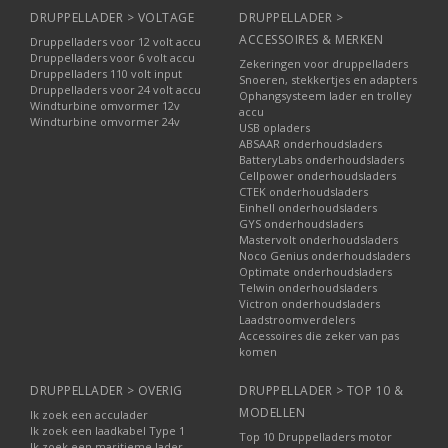
DRUPPELLADER > VOLTAGE
DRUPPELLADER >
ACCESSOIRES & MERKEN
Druppelladers voor 12 volt accu
Druppelladers voor 6 volt accu
Zekeringen voor druppelladers
Druppelladers 110 volt input
Snoeren, stekkertjes en adapters
Druppelladers voor 24 volt accu
Ophangsysteem lader en trolley
Windturbine omvormer 12v
accu
Windturbine omvormer 24v
USB opladers
ABSAAR onderhoudsladers
BatteryLabs onderhoudsladers
Cellpower onderhoudsladers
CTEK onderhoudsladers
Einhell onderhoudsladers
GYS onderhoudsladers
Mastervolt onderhoudsladers
Noco Genius onderhoudsladers
Optimate onderhoudsladers
Telwin onderhoudsladers
Victron onderhoudsladers
Laadstroomverdelers
Accessoires die zeker van pas
komen
DRUPPELLADER > OVERIG
DRUPPELLADER > TOP 10 &
MODELLEN
Ik zoek een acculader
Ik zoek een laadkabel Type 1
Top 10 Druppelladers motor
Ik zoek een maritieme lader