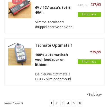
SALE
6/12V
en goed kunt opladen
€37,95
€42,95
6V / 12V accu's tot ±
en onderhouden. Deze
40Ah
lader is prima geschikt
Informatie
voor elektrische
Slimme acculader/
scooters, elektrische
druppellader voor 6V en
steps, scootmobiels en
12V accu's van motoren
soortgelijke
en kleinere auto's. Deze
Absaar acculader is
Tecmate Optimate 1
volledig automatisch
DUO
met een vermogen van
€39,95
100% automatisch
maximaal 1A.
voor loodzuur en
Informatie
lithium
De nieuwe Optimate 1
DUO - Slim onderhoud
van 12 V-accu’s. Een
volledig automatische
lader voor alle types 12
*Incl. btw
V-loodzuuraccu’s en
Lithium accu's, met 4-
Pagina 1 van 12
1
2
3
4
5
12
staps laadprogramma.