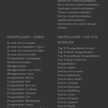
Mastervolt onderhoudsladers
Noco Genius onderhoudsladers
Optimate onderhoudsladers
Telwin onderhoudsladers
Victron onderhoudsladers
Laadstroomverdelers
Accessoires die zeker van pas
komen
DRUPPELLADER > OVERIG
DRUPPELLADER > TOP 10 &
MODELLEN
Ik zoek een acculader
Ik zoek een laadkabel Type 1
Top 10 Druppelladers motor
Ik zoek een maritieme lader
Top 10 Beste druppelladers
Ik zoek een accutester
Top 10 Goedkope druppelladers
Druppellader marktplaats
Top 10 Best verkochte
Windmolen kopen
druppelladers
Windgenerator
Victron laders
Windgenerator voor thuis
Victron omvormers
Windgenerator boot
Victron batterijen
Druppellader Action
Victron Blue Smart
Druppellader Aldi
Victron Centaur
Druppellader Bol.com
Victron EasySolar
Druppellader Coolblue
Victron MultiPlus
Druppellader Gamma
Victron Orion
Druppellader Lidl
Victron Phoenix
Druppellader Marktplaats
Victron Quattro
Druppellader Praxis
Victron Skylla