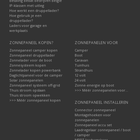
Betaling Bebat bedrijven België
IP-klassen met uitleg
Hoe werkt een druppellader?
Hoe gebruik je een
druppellader?
Laders voor garage en
werkplaats
ZONNEPANEEL KOPEN?
ZONNEPANELEN VOOR
Zonnepaneel camper kopen
Camper
Zonnepaneel druppellader
Boot
Zonnelader voor de boot
Caravan
Zonnesysteem kopen
Tuinhuis
Zonnelader kopen powerbank
Strandhuis
Daglichtpaneel voor de camper
12 volt
Solar zonnepanelen
24 volt
Zonnepaneel systeem off-grid
Zonne-energie op boot
Thuis stroom opslaan
>>> Méér zonnepanelen voor...
Thuis stroom opwekken
>>> Méér zonnepaneel kopen
ZONNEPANEEL INSTALLEREN
Connector zonnepaneel
Montagehoeken voor
zonnepanelen
Zonnepaneel accu set
Laadregelaar zonnepaneel / boot
/ camper
MPPT laadregelaars