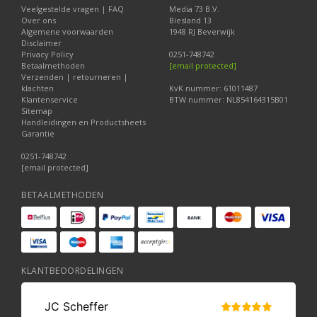
Veelgestelde vragen | FAQ
Media 73 B.V.
Over ons
Biesland 13
Algemene voorwaarden
1948 RJ Beverwijk
Disclaimer
Privacy Policy
0251-748742
Betaalmethoden
[email protected]
Verzenden | retourneren |
klachten
KvK nummer: 61011487
Klantenservice
BTW nummer: NL854164315B01
Sitemap
Handleidingen en Productsheets
Garantie
0251-748742
[email protected]
BETAALMETHODEN
KLANTBEOORDELINGEN