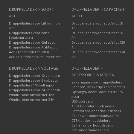
DRUPPELLADER > SOORT
DRUPPELLADER > CAPACITEIT
ACCU
ACCU
Druppelladers voor Lithium-Ion
Druppelladers voor accu’s tot 50
accu
Ah
Druppelladers voor natte
Druppelladers voor accu’s tot 90
Loodzuur accu
Ah
Druppelladers voor Gel accu
Druppelladers voor accu’s tot 130
Druppelladers voor AGM accu
Ah
Accu goed onderhouden
Druppelladers voor accu’s tot 170
Accu elektrische auto: meer info
Ah
DRUPPELLADER > VOLTAGE
DRUPPELLADER >
ACCESSOIRES & MERKEN
Druppelladers voor 12 volt accu
Druppelladers voor 6 volt accu
Zekeringen voor druppelladers
Druppelladers 110 volt input
Snoeren, stekkertjes en adapters
Druppelladers voor 24 volt accu
Ophangsysteem lader en trolley
Windturbine omvormer 12v
accu
Windturbine omvormer 24v
USB opladers
ABSAAR onderhoudsladers
BatteryLabs onderhoudsladers
Cellpower onderhoudsladers
CTEK onderhoudsladers
Einhell onderhoudsladers
GYS onderhoudsladers