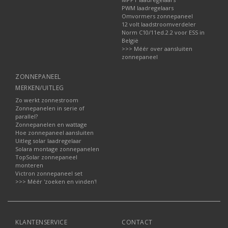
PWM laadregelaars
Omvormers zonnepaneel
12 volt laadstroomverdeler
Norm C10/11ed.2.2 voor ESS in
België
>>> Méér over aansluiten
zonnepaneel
ZONNEPANEEL
MERKEN/UITLEG
Zo werkt zonnestroom
Zonnepanelen in serie of
parallel?
Zonnepanelen en wattage
Hoe zonnepaneel aansluiten
Uitleg solar laadregelaar
Solara montage zonnepanelen
TopSolar zonnepaneel
monteren
Victron zonnepaneel set
>>> Méér 'zoeken en vinden'!
KLANTENSERVICE
CONTACT