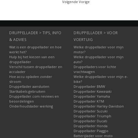
Volgende Vorige
DRUPPELLADER > TIPS, INFO
DRUPPELLADER > VOOR
& ADVIES
VOERTUIG
Wat is een druppellader en hoe
Welke druppellader voor mijn
werkt het?
motor?
Hulp bij het kiezen van een
Welke druppellader voor mijn
druppellader
auto?
Verschil tussen druppellader en
Druppelladers voor lichte
acculader
vrachtwagen
Hoe accu opladen zonder
Welke druppellader voor mijn e-
stroom
bike?
Druppellader aansluiten
Druppellader BMW
Startkabels gebruiken
Druppellader Kawasaki
Druppellader.com reviews en
Druppellader Yamaha
beoordelingen
Druppellader KTM
Onderhoudslader werking
Druppellader Harley-Davidson
Druppellader Suzuki
Druppellader Triumph
Druppellader Ducati
Druppellader Honda
Druppellader Piaggio
Batterijlader voor moto