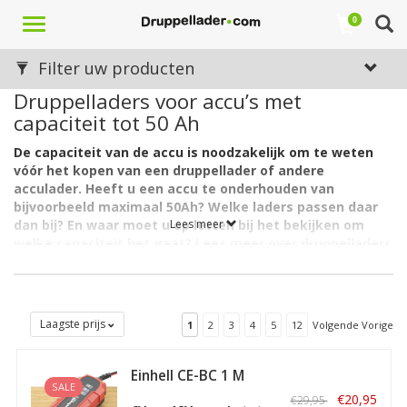
Toggle
0
navigation
Filter uw producten
Druppelladers voor accu’s met
capaciteit tot 50 Ah
De capaciteit van de accu is noodzakelijk om te weten
vóór het kopen van een druppellader of andere
acculader. Heeft u een accu te onderhouden van
bijvoorbeeld maximaal 50Ah? Welke laders passen daar
dan bij? En waar moet u op letten bij het bekijken om
Lees meer
welke capaciteit het gaat? Lees meer over druppelladers
voor accu's met vermogen tot 50Ah en over de
verschillen in begrippen als ampère (A), ampère-uur (Ah)
en capaciteit per uur.
Om de juiste druppellader te vinden, zijn meerdere
Laagste prijs
1
2
3
4
5
12
Volgende Vorige
eigenschappen van de accu en de lader van belang, die immers
een juiste match moeten vormen. Eén van die wezenlijke
Einhell CE-BC 1 M
aspecten is het vermogen van de batterij waarvoor de acculader
SALE
Acculader /
of druppellader (lees desgewenst '
Wat is eigenlijk precies een
€20,95
€29,95
Druppellader