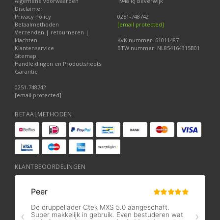
Algemene voorwaarden
1948 RJ Beverwijk
Disclaimer
Privacy Policy
0251-748742
Betaalmethoden
[email protected]
Verzenden | retourneren |
klachten
KvK nummer: 61011487
Klantenservice
BTW nummer: NL854164315B01
Sitemap
Handleidingen en Productsheets
Garantie
0251-748742
[email protected]
BETAALMETHODEN
KLANTBEOORDELINGEN