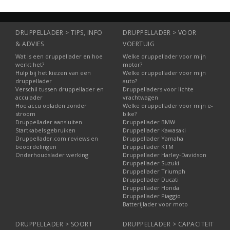
Verkrijgbaar in drie
lengtes.
DRUPPELLADER > TIPS, INFO
DRUPPELLADER > VOOR
& ADVIES
VOERTUIG
Wat is een druppellader en hoe
Welke druppellader voor mijn
werkt het?
motor?
Hulp bij het kiezen van een
Welke druppellader voor mijn
druppellader
auto?
Verschil tussen druppellader en
Druppelladers voor lichte
acculader
vrachtwagen
Hoe accu opladen zonder
Welke druppellader voor mijn e-
stroom
bike?
Druppellader aansluiten
Druppellader BMW
Startkabels gebruiken
Druppellader Kawasaki
Druppellader.com reviews en
Druppellader Yamaha
beoordelingen
Druppellader KTM
Onderhoudslader werking
Druppellader Harley-Davidson
Druppellader Suzuki
Druppellader Triumph
Druppellader Ducati
Druppellader Honda
Druppellader Piaggio
Batterijlader voor moto
DRUPPELLADER > SOORT
DRUPPELLADER > CAPACITEIT