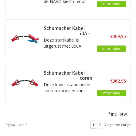
de NAVO kiest u voor
Informatie
boosters.
een kabel met een
speciale NAVO-stekker
met twee pinnen voor
aansluiting op 24V
Schumacher Kabel
legervoertuigen. Deze
met klemmen 850A -
€309,95
variant ( 2m x 50mm²) is
3m x 50mm²
Deze startkabel is
geschikt voor mobiele
uitgerust met 850A
Informatie
boosters.
startklemmen.
Kabellengte: 3 meter.
Past perfect bij de
draagbare startboosters
Schumacher Kabel
van SOS Booster.
met hulpconnectoren
€362,95
- 5m x 50mm²
Deze kabel is aan beide
kanten voorzien van
Informatie
hulpconnectoren. U
gebruikt deze kabel om
de booster aan te
*Incl. btw
sluiten op voertuigen en
machines die ook
Pagina 1 van 2
1
2
Volgende Vorige
uitgerust zijn met een
hulpconnector.