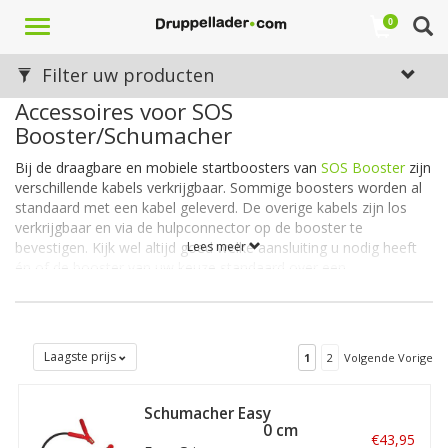
Toggle
0
navigation
Filter uw producten
Accessoires voor SOS
Booster/Schumacher
Bij de draagbare en mobiele startboosters van
SOS Booster
zijn
verschillende kabels verkrijgbaar. Sommige boosters worden al
standaard met een kabel geleverd. De overige kabels zijn los
verkrijgbaar en via de hulpconnector op de booster te
bevestigen. Kijk wel altijd goed welke aansluiting u nodig heeft
Lees meer
én of de booster van uw keuze standaard over een
hulpconnector beschikt. In sommige gevallen is dit namelijk een
keuzeoptie.
Ook vindt u in het overzicht hieronder enkele accessoires voor
bij de SOS Boosters. Denk aan de hierboven genoemde
Laagste prijs
1
2
Volgende Vorige
hulpconnector maar ook aan een compressor.
Schumacher Easy
Grip kabel van 50 cm
€43,95
Naar Starters
met F600 klem en