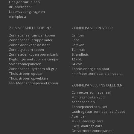
Hoe gebruik je een
druppellader?
Laders voor garage en
werkplaats
ZONNEPANEEL KOPEN?
ZONNEPANELEN VOOR
Zonnepaneel camper kopen
Camper
Zonnepaneel druppellader
Boot
Zonnelader voor de boot
Caravan
Zonnesysteem kopen
Tuinhuis
Zonnelader kopen powerbank
Strandhuis
Daglichtpaneel voor de camper
12 volt
Solar zonnepanelen
24 volt
Zonnepaneel systeem off-grid
Zonne-energie op boot
Thuis stroom opslaan
>>> Méér zonnepanelen voor...
Thuis stroom opwekken
>>> Méér zonnepaneel kopen
ZONNEPANEEL INSTALLEREN
Connector zonnepaneel
Montagehoeken voor
zonnepanelen
Zonnepaneel accu set
Laadregelaar zonnepaneel / boot
/ camper
MPPT laadregelaars
PWM laadregelaars
Omvormers zonnepaneel