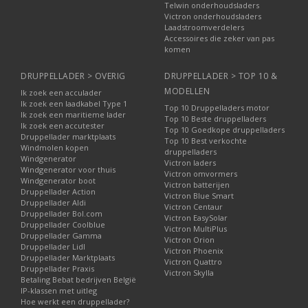
Telwin onderhoudsladers
Victron onderhoudsladers
Laadstroomverdelers
Accessoires die zeker van pas
komen
DRUPPELLADER > OVERIG
DRUPPELLADER > TOP 10 &
MODELLEN
Ik zoek een acculader
Ik zoek een laadkabel Type 1
Top 10 Druppelladers motor
Ik zoek een maritieme lader
Top 10 Beste druppelladers
Ik zoek een accutester
Top 10 Goedkope druppelladers
Druppellader marktplaats
Top 10 Best verkochte
Windmolen kopen
druppelladers
Windgenerator
Victron laders
Windgenerator voor thuis
Victron omvormers
Windgenerator boot
Victron batterijen
Druppellader Action
Victron Blue Smart
Druppellader Aldi
Victron Centaur
Druppellader Bol.com
Victron EasySolar
Druppellader Coolblue
Victron MultiPlus
Druppellader Gamma
Victron Orion
Druppellader Lidl
Victron Phoenix
Druppellader Marktplaats
Victron Quattro
Druppellader Praxis
Victron Skylla
Betaling Bebat bedrijven België
IP-klassen met uitleg
Hoe werkt een druppellader?