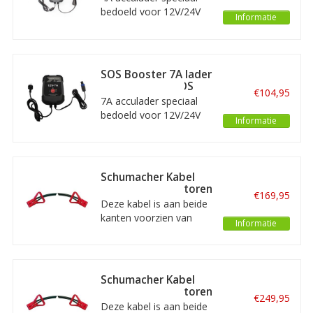
jumpstarters
bedoeld voor 12V/24V
Informatie
SOS Booster
jumpstarters. Dit is dus
een reserve-onderdeel
voor uw SOS Booster
SOS Booster 7A lader
jumpstarter.
speciaal voor SOS
€104,95
Booster
7A acculader speciaal
jumpstarters
bedoeld voor 12V/24V
Informatie
SOS Booster
jumpstarters. Dit is dus
een reserve-onderdeel
voor uw SOS Booster
Schumacher Kabel
jumpstarter.
met hulpconnectoren
€169,95
- 2m x 50mm²
Deze kabel is aan beide
kanten voorzien van
Informatie
hulpconnectoren. U
gebruikt deze kabel om
de booster aan te
sluiten op voertuigen en
Schumacher Kabel
machines die ook
met hulpconnectoren
€249,95
uitgerust zijn met een
- 3m x 50mm²
Deze kabel is aan beide