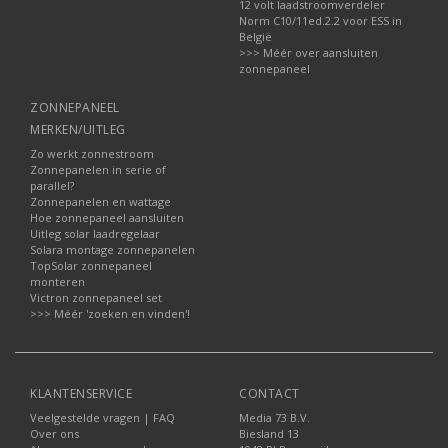
12 volt laadstroomverdeler
Norm C10/11ed.2.2 voor ESS in
België
>>> Méér over aansluiten
zonnepaneel
ZONNEPANEEL
MERKEN/UITLEG
Zo werkt zonnestroom
Zonnepanelen in serie of
parallel?
Zonnepanelen en wattage
Hoe zonnepaneel aansluiten
Uitleg solar laadregelaar
Solara montage zonnepanelen
TopSolar zonnepaneel
monteren
Victron zonnepaneel set
>>> Méér 'zoeken en vinden'!
KLANTENSERVICE
CONTACT
Veelgestelde vragen | FAQ
Media 73 B.V.
Over ons
Biesland 13