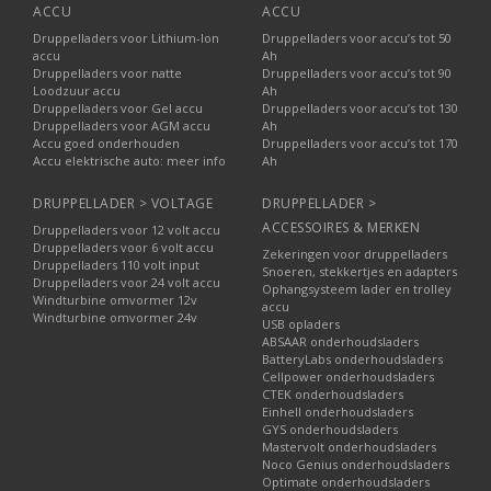
ACCU
ACCU
Druppelladers voor Lithium-Ion
Druppelladers voor accu’s tot 50
accu
Ah
Druppelladers voor natte
Druppelladers voor accu’s tot 90
Loodzuur accu
Ah
Druppelladers voor Gel accu
Druppelladers voor accu’s tot 130
Druppelladers voor AGM accu
Ah
Accu goed onderhouden
Druppelladers voor accu’s tot 170
Accu elektrische auto: meer info
Ah
DRUPPELLADER > VOLTAGE
DRUPPELLADER >
ACCESSOIRES & MERKEN
Druppelladers voor 12 volt accu
Druppelladers voor 6 volt accu
Zekeringen voor druppelladers
Druppelladers 110 volt input
Snoeren, stekkertjes en adapters
Druppelladers voor 24 volt accu
Ophangsysteem lader en trolley
Windturbine omvormer 12v
accu
Windturbine omvormer 24v
USB opladers
ABSAAR onderhoudsladers
BatteryLabs onderhoudsladers
Cellpower onderhoudsladers
CTEK onderhoudsladers
Einhell onderhoudsladers
GYS onderhoudsladers
Mastervolt onderhoudsladers
Noco Genius onderhoudsladers
Optimate onderhoudsladers