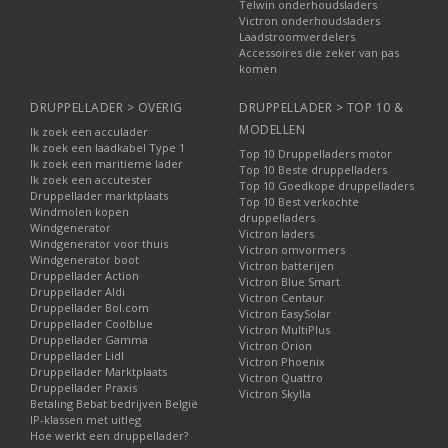
Telwin onderhoudsladers
Victron onderhoudsladers
Laadstroomverdelers
Accessoires die zeker van pas
komen
DRUPPELLADER > OVERIG
DRUPPELLADER > TOP 10 &
MODELLEN
Ik zoek een acculader
Ik zoek een laadkabel Type 1
Top 10 Druppelladers motor
Ik zoek een maritieme lader
Top 10 Beste druppelladers
Ik zoek een accutester
Top 10 Goedkope druppelladers
Druppellader marktplaats
Top 10 Best verkochte
Windmolen kopen
druppelladers
Windgenerator
Victron laders
Windgenerator voor thuis
Victron omvormers
Windgenerator boot
Victron batterijen
Druppellader Action
Victron Blue Smart
Druppellader Aldi
Victron Centaur
Druppellader Bol.com
Victron EasySolar
Druppellader Coolblue
Victron MultiPlus
Druppellader Gamma
Victron Orion
Druppellader Lidl
Victron Phoenix
Druppellader Marktplaats
Victron Quattro
Druppellader Praxis
Victron Skylla
Betaling Bebat bedrijven België
IP-klassen met uitleg
Hoe werkt een druppellader?