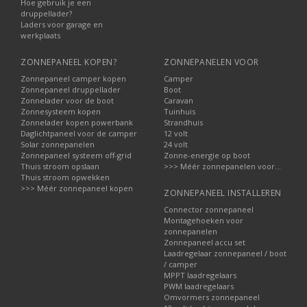
Hoe gebruik je een
druppellader?
Laders voor garage en
werkplaats
ZONNEPANEEL KOPEN?
ZONNEPANELEN VOOR
Zonnepaneel camper kopen
Camper
Zonnepaneel druppellader
Boot
Zonnelader voor de boot
Caravan
Zonnesysteem kopen
Tuinhuis
Zonnelader kopen powerbank
Strandhuis
Daglichtpaneel voor de camper
12 volt
Solar zonnepanelen
24 volt
Zonnepaneel systeem off-grid
Zonne-energie op boot
Thuis stroom opslaan
>>> Méér zonnepanelen voor...
Thuis stroom opwekken
>>> Méér zonnepaneel kopen
ZONNEPANEEL INSTALLEREN
Connector zonnepaneel
Montagehoeken voor
zonnepanelen
Zonnepaneel accu set
Laadregelaar zonnepaneel / boot
/ camper
MPPT laadregelaars
PWM laadregelaars
Omvormers zonnepaneel