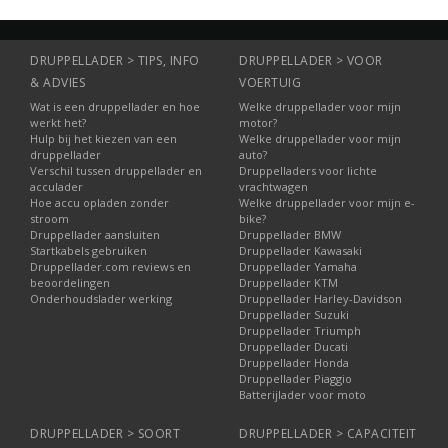
DRUPPELLADER > TIPS, INFO
DRUPPELLADER > VOOR
& ADVIES
VOERTUIG
Wat is een druppellader en hoe
Welke druppellader voor mijn
werkt het?
motor?
Hulp bij het kiezen van een
Welke druppellader voor mijn
druppellader
auto?
Verschil tussen druppellader en
Druppelladers voor lichte
acculader
vrachtwagen
Hoe accu opladen zonder
Welke druppellader voor mijn e-
stroom
bike?
Druppellader aansluiten
Druppellader BMW
Startkabels gebruiken
Druppellader Kawasaki
Druppellader.com reviews en
Druppellader Yamaha
beoordelingen
Druppellader KTM
Onderhoudslader werking
Druppellader Harley-Davidson
Druppellader Suzuki
Druppellader Triumph
Druppellader Ducati
Druppellader Honda
Druppellader Piaggio
Batterijlader voor moto
DRUPPELLADER > SOORT
DRUPPELLADER > CAPACITEIT