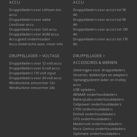
ACCU
ACCU
Druppelladers voor Lithium-Ion
Druppelladers voor accu’s tot 50
accu
Ah
Druppelladers voor natte
Druppelladers voor accu’s tot 90
Loodzuur accu
Ah
Druppelladers voor Gel accu
Druppelladers voor accu’s tot 130
Druppelladers voor AGM accu
Ah
Accu goed onderhouden
Druppelladers voor accu’s tot 170
Accu elektrische auto: meer info
Ah
DRUPPELLADER > VOLTAGE
DRUPPELLADER >
ACCESSOIRES & MERKEN
Druppelladers voor 12 volt accu
Druppelladers voor 6 volt accu
Zekeringen voor druppelladers
Druppelladers 110 volt input
Snoeren, stekkertjes en adapters
Druppelladers voor 24 volt accu
Ophangsysteem lader en trolley
Windturbine omvormer 12v
accu
Windturbine omvormer 24v
USB opladers
ABSAAR onderhoudsladers
BatteryLabs onderhoudsladers
Cellpower onderhoudsladers
CTEK onderhoudsladers
Einhell onderhoudsladers
GYS onderhoudsladers
Mastervolt onderhoudsladers
Noco Genius onderhoudsladers
Optimate onderhoudsladers