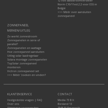
12 volt laadstroomverdeler
Norm C10/11ed.2.2 voor ESS in
België
>>> Méér over aansluiten
zonnepaneel
ZONNEPANEEL
MERKEN/UITLEG
Zo werkt zonnestroom
Zonnepanelen in serie of
parallel?
Zonnepanelen en wattage
Hoe zonnepaneel aansluiten
Uitleg solar laadregelaar
Solara montage zonnepanelen
TopSolar zonnepaneel
monteren
Victron zonnepaneel set
>>> Méér 'zoeken en vinden'!
KLANTENSERVICE
CONTACT
Veelgestelde vragen | FAQ
Media 73 B.V.
Over ons
Biesland 13
Algemene voorwaarden
1948 RJ Beverwijk