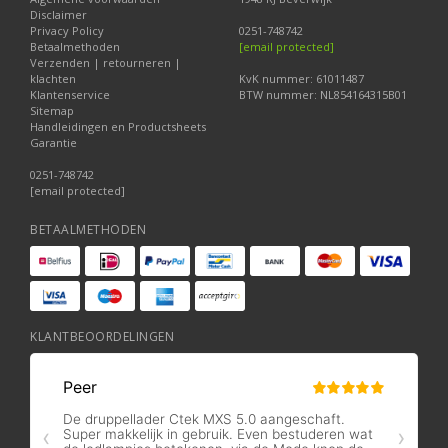
Disclaimer
Privacy Policy
0251-748742
Betaalmethoden
[email protected]
Verzenden | retourneren |
klachten
KvK nummer: 61011487
Klantenservice
BTW nummer: NL854164315B01
Sitemap
Handleidingen en Productsheets
Garantie
0251-748742
[email protected]
BETAALMETHODEN
KLANTBEOORDELINGEN