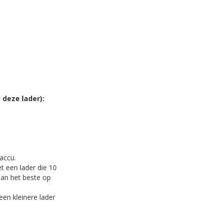
 deze lader):
accu.
t een lader die 10
dan het beste op
en kleinere lader