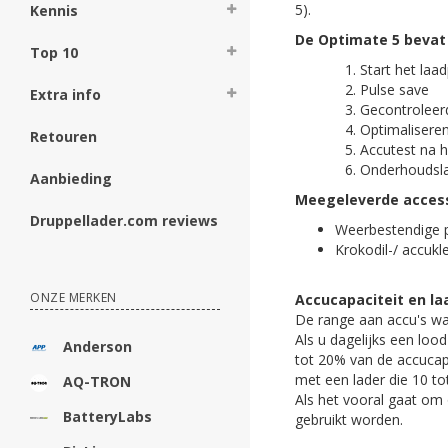
5).
Kennis
De Optimate 5 bevat
Top 10
Start het laa
Pulse save
Extra info
Gecontroleer
Optimalisere
Retouren
Accutest na h
Onderhoudsl
Aanbieding
Meegeleverde accessoi
Druppellader.com reviews
Weerbestendige 
Krokodil-/ accu
ONZE MERKEN
Accucapaciteit en l
De range aan accu's waa
Als u dagelijks een loo
Anderson
tot 20% van de accucap
met een lader die 10 to
AQ-TRON
Als het vooral gaat om
BatteryLabs
gebruikt worden.