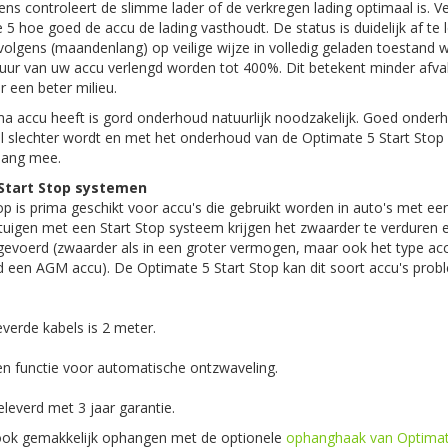
ens controleert de slimme lader of de verkregen lading optimaal is. V
5 hoe goed de accu de lading vasthoudt. De status is duidelijk af te 
rvolgens (maandenlang) op veilige wijze in volledig geladen toestand
duur van uw accu verlengd worden tot 400%. Dit betekent minder afva
r een beter milieu.
ma accu heeft is gord onderhoud natuurlijk noodzakelijk. Goed onder
l slechter wordt en met het onderhoud van de Optimate 5 Start Stop
 lang mee.
 Start Stop systemen
p is prima geschikt voor accu's die gebruikt worden in auto's met ee
rtuigen met een Start Stop systeem krijgen het zwaarder te verduren 
tgevoerd (zwaarder als in een groter vermogen, maar ook het type ac
ld een AGM accu). De Optimate 5 Start Stop kan dit soort accu's pro
everde kabels is 2 meter.
n functie voor automatische ontzwaveling.
leverd met 3 jaar garantie.
ook gemakkelijk ophangen met de optionele
ophanghaak van Optima