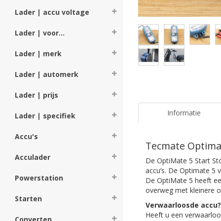
Lader | accu voltage
Lader | voor...
Lader | merk
Lader | automerk
Lader | prijs
Informatie
Lader | specifiek
Accu's
Tecmate Optimat
Acculader
De OptiMate 5 Start St
accu’s. De Optimate 5 v
Powerstation
De OptiMate 5 heeft ee
overweg met kleinere o
Starten
Verwaarloosde accu?
Heeft u een verwaarloo
Converten