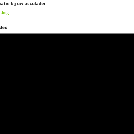
atie bij uw acculader
iding
ideo