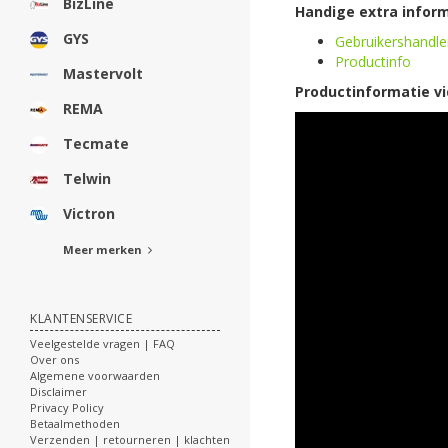
BizLine
Handige extra inform
GYS
Gebruikershandle
Productinfo
Mastervolt
Productinformatie v
REMA
Tecmate
Telwin
Victron
Meer merken
KLANTENSERVICE
Veelgestelde vragen | FAQ
Over ons
Algemene voorwaarden
Disclaimer
Privacy Policy
Betaalmethoden
Verzenden | retourneren | klachten