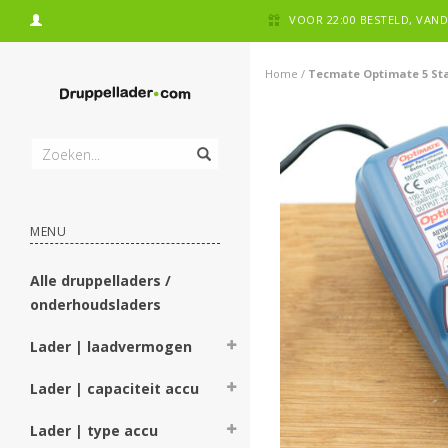
VOOR 22:00 BESTELD, VA
Home
/
Tecmate Optimate 5 Sta
MENU
Alle druppelladers /
onderhoudsladers
Lader | laadvermogen
Lader | capaciteit accu
Lader | type accu