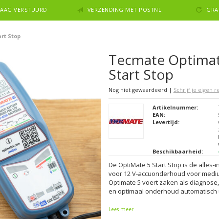
NDAAG VERSTUURD
VERZENDING MET POSTNL
GRA
rt Stop
Tecmate Optimat
Start Stop
Nog niet gewaardeerd
|
Schrijf je eigen 
Artikelnummer:
EAN:
Levertijd:
Beschikbaarheid:
De OptiMate 5 Start Stop is de alles
voor 12 V-accuonderhoud voor medium
Optimate 5 voert zaken als diagnose, 
en optimaal onderhoud automatisch u
Lees meer