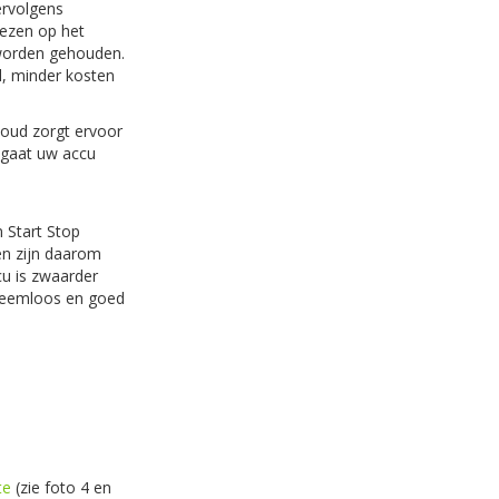
ervolgens
lezen op het
 worden gehouden.
l, minder kosten
houd zorgt ervoor
 gaat uw accu
n Start Stop
en zijn daarom
cu is zwaarder
bleemloos en goed
te
(zie foto 4 en