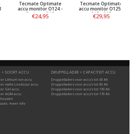
Tecmate Optimate
Tecmate Optimate
T
accu monitor O124 -
accu monitor O125 -
ac
Eyelets - SAE
SAE - SAE
€24,95
€29,95
Bestellen
Bestellen
 > SOORT ACCU
DRUPPELLADER > CAPACITEIT ACCU
or Lithium-Ion accu
Druppelladers voor accu’s tot 50 Ah
oor natte Loodzuur accu
Druppelladers voor accu’s tot 90 Ah
oor Gel accu
Druppelladers voor accu’s tot 130 Ah
oor AGM accu
Druppelladers voor accu’s tot 170 Ah
rhouden
 auto: meer info