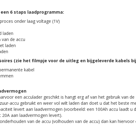
 een 6 staps laadprogramma:
dproces onder laag voltage (1V)
d laden
n van de accu
et laden
aden
res (zie het filmpje voor de uitleg en bijgeleverde kabels bij
permanente kabel
klemmen
aadvermogen
rvoor een acculader geschikt is hangt erg af van het gebruik van de 
dzuur-accu gebruikt en weer vol wilt laden dan doet u dat het beste me
aciteit levert aan laadvermogen (voorbeeld: een 100Ah accu laadt u 
t 20A aan laadvermogen levert).
 onderhouden van de accu (volhouden van de accu) dan kan hiervoor e