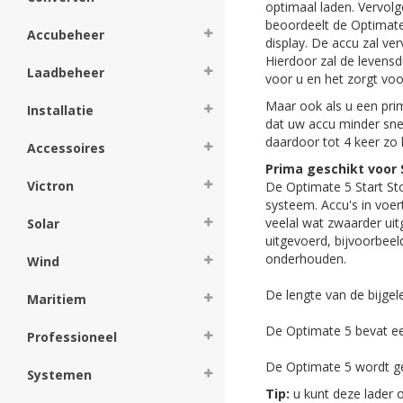
optimaal laden. Vervolg
beoordeelt de Optimate 
Accubeheer
display. De accu zal ve
Hierdoor zal de levens
Laadbeheer
voor u en het zorgt voo
Maar ook als u een pri
Installatie
dat uw accu minder sne
daardoor tot 4 keer zo
Accessoires
Prima geschikt voor
Victron
De Optimate 5 Start Sto
systeem. Accu's in voe
veelal wat zwaarder ui
Solar
uitgevoerd, bijvoorbee
onderhouden.
Wind
De lengte van de bijgel
Maritiem
De Optimate 5 bevat ee
Professioneel
De Optimate 5 wordt ge
Systemen
Tip:
u kunt deze lader 