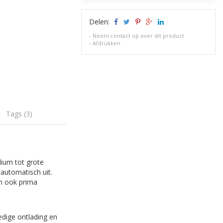
Delen:
-
Neem contact op over dit product
-
Afdrukken
Tags (3)
ium tot grote
 automatisch uit.
an ook prima
edige ontlading en