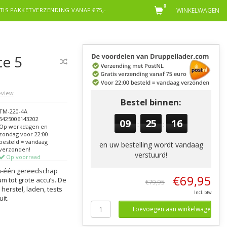
0
TIS PAKKETVERZENDING VANAF €75,-
WINKELWAGEN
e 5
review
Bestel binnen:
TM-220-4A
5425006143202
09
25
15
:
:
Op werkdagen en
zondag voor 22:00
besteld = vandaag
en uw bestelling wordt vandaag
verzonden!
verstuurd!
Op voorraad
-in-één gereedschap
€69,95
 tot grote accu’s. De
€79,95
herstel, laden, tests
Incl. btw
it.
Toevoegen aan winkelwagen