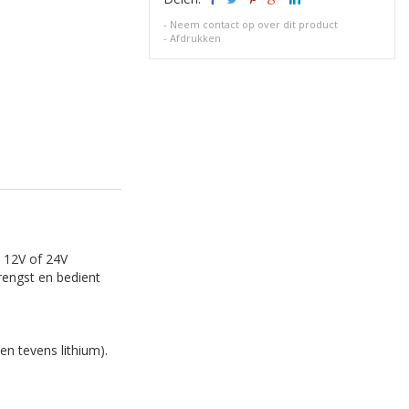
-
Neem contact op over dit product
-
Afdrukken
w 12V of 24V
rengst en bedient
en tevens lithium).