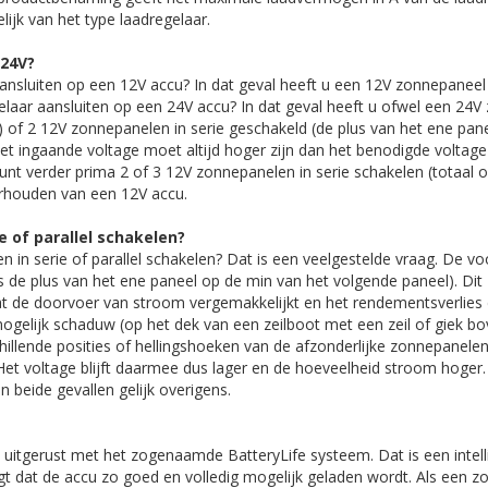
lijk van het type laadregelaar.
 24V?
aansluiten op een 12V accu? In dat geval heeft u een 12V zonnepaneel 
egelaar aansluiten op een 24V accu? In dat geval heeft u ofwel een 24
ie) of 2 12V zonnepanelen in serie geschakeld (de plus van het ene pa
et ingaande voltage moet altijd hoger zijn dan het benodigde voltag
unt verder prima 2 of 3 12V zonnepanelen in serie schakelen (totaal 
rhouden van een 12V accu.
e of parallel schakelen?
in serie of parallel schakelen? Dat is een veelgestelde vraag. De voo
us de plus van het ene paneel op de min van het volgende paneel). Dit
at de doorvoer van stroom vergemakkelijkt en het rendementsverlies
 mogelijk schaduw (op het dek van een zeilboot met een zeil of giek b
illende posities of hellingshoeken van de afzonderlijke zonnepanelen
Het voltage blijft daarmee dus lager en de hoeveelheid stroom hoger.
in beide gevallen gelijk overigens.
uitgerust met het zogenaamde BatteryLife systeem. Dat is een intel
t dat de accu zo goed en volledig mogelijk geladen wordt. Als een z