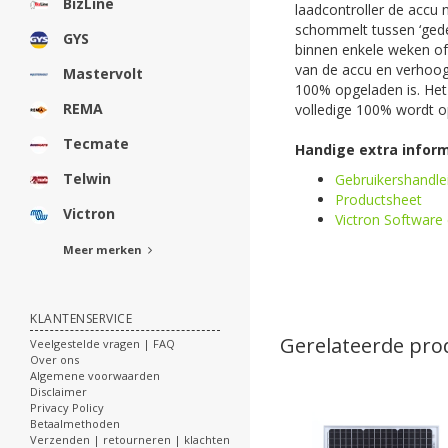
BizLine
laadcontroller de accu 
schommelt tussen ‘gedee
GYS
binnen enkele weken of
van de accu en verhoogt
Mastervolt
100% opgeladen is. Het 
REMA
volledige 100% wordt op
Tecmate
Handige extra informa
Telwin
Gebruikershandle
Productsheet
Victron
Victron Software 
Meer merken
KLANTENSERVICE
Gerelateerde pro
Veelgestelde vragen | FAQ
Over ons
Algemene voorwaarden
Disclaimer
Privacy Policy
Betaalmethoden
Verzenden | retourneren | klachten