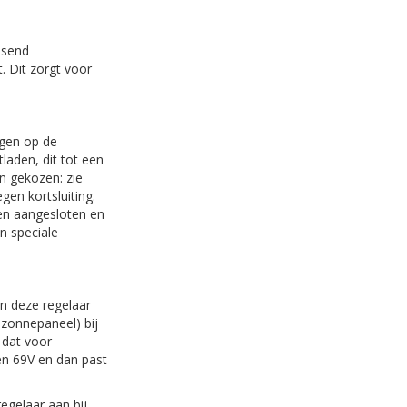
ssend
 Dit zorgt voor
ngen op de
tladen, dit tot een
n gekozen: zie
gen kortsluiting.
en aangesloten en
n speciale
n deze regelaar
zonnepaneel) bij
t dat voor
n 69V en dan past
egelaar aan bij