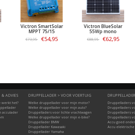
Victron SmartSolar
Victron BlueSolar
MPPT 75/15
55Wp mono
€54,95
€62,95
€73,95
€88,95
Bestellen
Bestellen
 & ADVIES
DRUPPELLADER > VOOR VOERTUIG
DRUPPELLADER
 werkt het?
Welke druppellader voor mijn motor?
Druppelladers vo
uppellader
Welke druppellader voor mijn auto?
Druppelladers v
n acculader
Druppelladers voor lichte vrachtwagen
Druppelladers v
oom
Welke druppellader voor mijn e-bike?
Druppelladers v
Druppellader BMW
Accu goed onde
Druppellader Kawasaki
Accu elektrische
Druppellader Yamaha