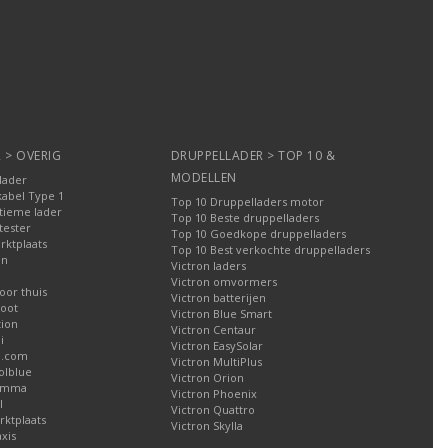
 > OVERIG
DRUPPELLADER > TOP 10 &
MODELLEN
lader
kabel Type 1
Top 10 Druppelladers motor
tieme lader
Top 10 Beste druppelladers
tester
Top 10 Goedkope druppelladers
rktplaats
Top 10 Best verkochte druppelladers
en
Victron laders
Victron omvormers
oor thuis
Victron batterijen
oot
Victron Blue Smart
tion
Victron Centaur
i
Victron EasySolar
l.com
Victron MultiPlus
olblue
Victron Orion
Gamma
Victron Phoenix
l
Victron Quattro
ktplaats
Victron Skylla
xis