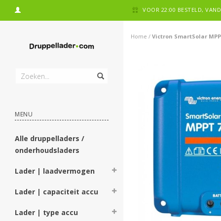
VOOR 22:00 BESTELD, VA
Home
/
Victron SmartSolar MPP
MENU
Alle druppelladers /
onderhoudsladers
Lader | laadvermogen
Lader | capaciteit accu
Lader | type accu