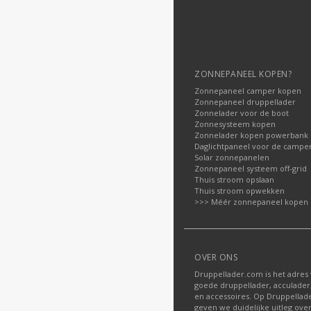
ZONNEPANEEL KOPEN?
Zonnepaneel camper kopen
Zonnepaneel druppellader
Zonnelader voor de boot
Zonnesysteem kopen
Zonnelader kopen powerbank
Daglichtpaneel voor de campe
Solar zonnepanelen
Zonnepaneel systeem off-grid
Thuis stroom opslaan
Thuis stroom opwekken
>>> Méér zonnepaneel kopen
OVER ONS
Druppellader.com is het adres
goede druppellader, acculader
en accessoires. Op Druppella
geven we duidelijke uitleg ove