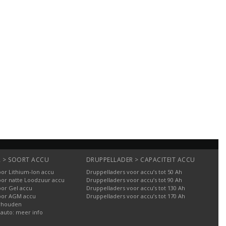
 > SOORT ACCU
DRUPPELLADER > CAPACITEIT ACCU
or Lithium-Ion accu
Druppelladers voor accu’s tot 50 Ah
oor natte Loodzuur accu
Druppelladers voor accu’s tot 90 Ah
oor Gel accu
Druppelladers voor accu’s tot 130 Ah
oor AGM accu
Druppelladers voor accu’s tot 170 Ah
rhouden
 auto: meer info