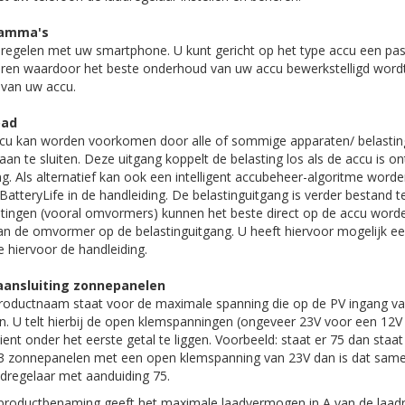
ramma's
nregelen met uw smartphone. U kunt gericht op het type accu een pa
en waardoor het beste onderhoud van uw accu bewerkstelligd wordt.
 van uw accu.
oad
ccu kan worden voorkomen door alle of sommige apparaten/ belasti
an te sluiten. Deze uitgang koppelt de belasting los als de accu is on
g. Als alternatief kan ook een intelligent accubeheer-algoritme worde
atteryLife in de handleiding. De belastinguitgang is verder bestand te
ingen (vooral omvormers) kunnen het beste direct op de accu word
an de omvormer op de belastinguitgang. U heeft hiervoor mogelijk ee
e hiervoor de handleiding.
aansluiting zonnepanelen
 productnaam staat voor de maximale spanning die op de PV ingang va
. U telt hierbij de open klemspanningen (ongeveer 23V voor een 12V 
ient onder het eerste getal te liggen. Voorbeeld: staat er 75 dan staa
 3 zonnepanelen met een open klemspanning van 23V dan is dat same
adregelaar met aanduiding 75.
 productbenaming geeft het maximale laadvermogen in A van de laadr