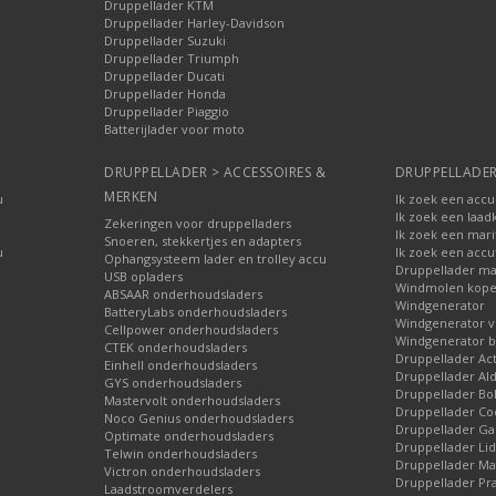
Druppellader KTM
Druppellader Harley-Davidson
Druppellader Suzuki
Druppellader Triumph
Druppellader Ducati
Druppellader Honda
Druppellader Piaggio
Batterijlader voor moto
DRUPPELLADER > ACCESSOIRES &
DRUPPELLADER
MERKEN
u
Ik zoek een accu
Ik zoek een laad
Zekeringen voor druppelladers
Ik zoek een mari
Snoeren, stekkertjes en adapters
u
Ik zoek een accu
Ophangsysteem lader en trolley accu
Druppellader ma
USB opladers
Windmolen kop
ABSAAR onderhoudsladers
Windgenerator
BatteryLabs onderhoudsladers
Windgenerator v
Cellpower onderhoudsladers
Windgenerator b
CTEK onderhoudsladers
Druppellader Ac
Einhell onderhoudsladers
Druppellader Ald
GYS onderhoudsladers
Druppellader Bo
Mastervolt onderhoudsladers
Druppellader Co
Noco Genius onderhoudsladers
Druppellader 
Optimate onderhoudsladers
Druppellader Lid
Telwin onderhoudsladers
Druppellader Mar
Victron onderhoudsladers
Druppellader Pra
Laadstroomverdelers