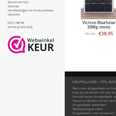
Klantenservice
Sitemap
Handleidingen en Productsheets
Garantie
Victron BlueSolar
0251-748742
30Wp mono
[email protected]
€38,95
€51,95
Bestellen
DRUPPELLADER > TIPS, INFO
Wat is een druppellader en hoe
Hulp bij het kiezen van een dr
Verschil tussen druppellader e
Hoe accu opladen zonder str
Druppellader aansluiten
Startkabels gebruiken
Druppellader.com reviews en