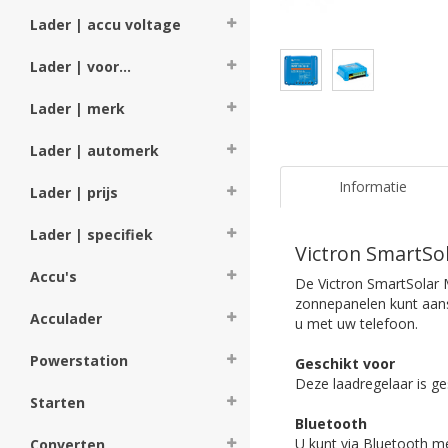
Lader | accu voltage
Lader | voor...
Lader | merk
Lader | automerk
Informatie
Lader | prijs
Lader | specifiek
Victron SmartSo
Accu's
De Victron SmartSolar 
zonnepanelen kunt aans
Acculader
u met uw telefoon.
Powerstation
Geschikt voor
Deze laadregelaar is ge
Starten
Bluetooth
U kunt via Bluetooth me
Converten