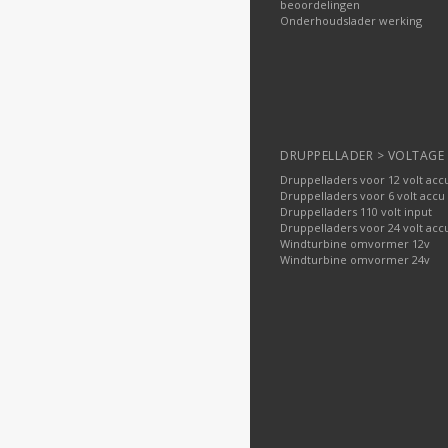
beoordelingen
Onderhoudslader werking
DRUPPELLADER > VOLTAGE
Druppelladers voor 12 volt acc
Druppelladers voor 6 volt accu
Druppelladers 110 volt input
Druppelladers voor 24 volt acc
Windturbine omvormer 12v
Windturbine omvormer 24v