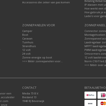
Betaling Bebat b
Accessoires die zeker van pas komen
IP-klassen met ui
Hoe werkt een d
Hoe gebruik je e
Laders voor gara
ZONNEPANELEN VOOR
ZONNEPANEEL 
Camper
Connector zonn
Boot
Montagehoeken 
Caravan
Zonnepaneel acc
Tuinhuis
Laadregelaar zo
Strandhuis
MPPT laadregela
r
12 volt
PWM laadregelaa
24 volt
Omvormers zon
Zonne-energie op boot
12 volt laadstro
>>> Méér zonnepanelen voor...
Norm C10/11ed.2.
>>> Méér over a
CONTACT
BETAALMETHO
 voor een
Media 73 B.V.
, accutester
Biesland 13
der.com
1948 RJ Beverwijk
r onze