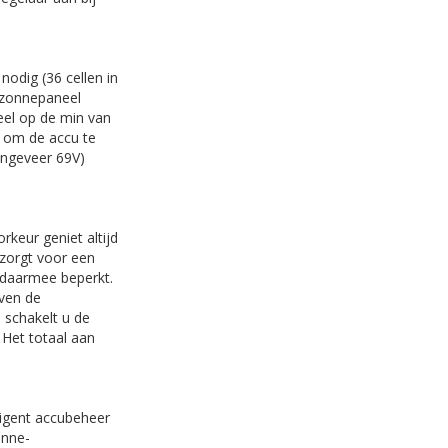
nodig (36 cellen in
V zonnepaneel
neel op de min van
e om de accu te
ongeveer 69V)
rkeur geniet altijd
 zorgt voor een
 daarmee beperkt.
oven de
 schakelt u de
 Het totaal aan
ligent accubeheer
onne-