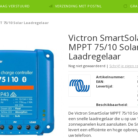
NDAAG VERSTUURD
VERZENDING MET POSTNL
GRA
T 75/10 Solar Laadregelaar
Victron SmartSol
MPPT 75/10 Sola
Laadregelaar
Nog niet gewaardeerd
|
Schrijf je eigen 
Artikelnummer:
EAN:
Levertijd:
Beschikbaarheid:
De Victron SmartSolar MPPT 75/10 Sol
een snelle laadregelaar die u op uw 
zonnepanelen kunt aansluiten. De S
levert een efficiënte en hoge opbren
uw telefoon.