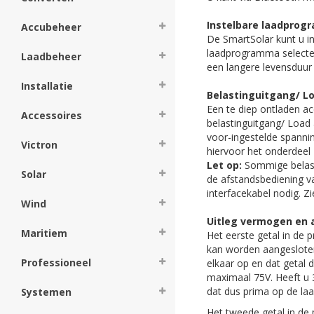
Instelbare laadprog
Accubeheer
De SmartSolar kunt u i
laadprogramma selecter
Laadbeheer
een langere levensduur
Installatie
Belastinguitgang/ L
Een te diep ontladen a
Accessoires
belastinguitgang/ Load a
voor-ingestelde spannin
Victron
hiervoor het onderdeel B
Let op:
Sommige belast
Solar
de afstandsbediening v
interfacekabel nodig. Zi
Wind
Uitleg vermogen en 
Maritiem
Het eerste getal in de
kan worden aangesloten
Professioneel
elkaar op en dat getal d
maximaal 75V. Heeft u
dat dus prima op de la
Systemen
Het tweede getal in de