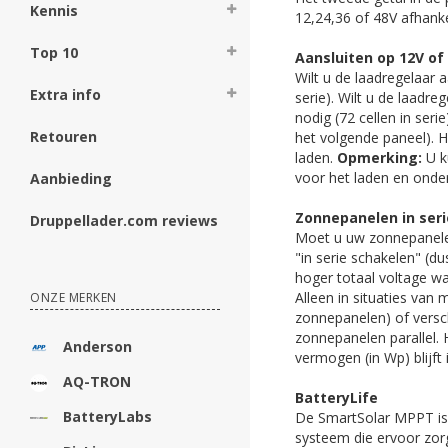
Kennis
12,24,36 of 48V afhanke
Top 10
Aansluiten op 12V of
Wilt u de laadregelaar 
Extra info
serie). Wilt u de laadr
nodig (72 cellen in ser
Retouren
het volgende paneel). H
laden.
Opmerking:
U k
voor het laden en onde
Aanbieding
Zonnepanelen in seri
Druppellader.com reviews
Moet u uw zonnepanelen 
"in serie schakelen" (d
hoger totaal voltage w
Alleen in situaties van
ONZE MERKEN
zonnepanelen) of versch
zonnepanelen parallel. 
Anderson
vermogen (in Wp) blijft 
AQ-TRON
BatteryLife
BatteryLabs
De SmartSolar MPPT is 
systeem die ervoor zorg