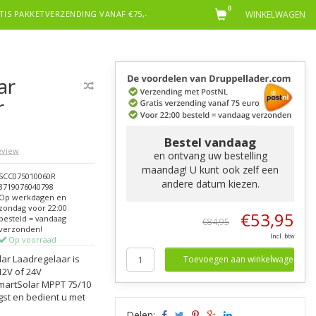
0
TIS PAKKETVERZENDING VANAF €75,-
WINKELWAGEN
ar
r
Bestel vandaag
review
en ontvang uw bestelling
maandag! U kunt ook zelf een
SCC075010060R
andere datum kiezen.
8719076040798
Op werkdagen en
zondag voor 22:00
€53,95
besteld = vandaag
€84,95
verzonden!
Incl. btw
Op voorraad
ar Laadregelaar is
Toevoegen aan winkelwagen
12V of 24V
martSolar MPPT 75/10
gst en bedient u met
Delen: