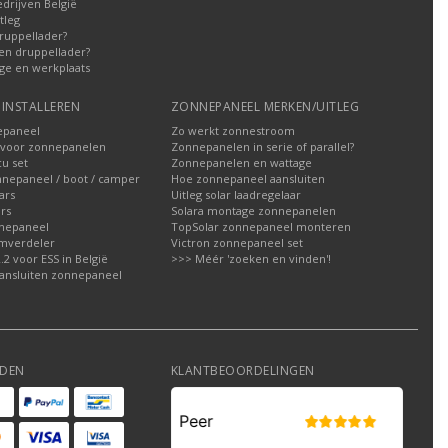
edrijven België
tleg
ruppellader?
en druppellader?
ge en werkplaats
INSTALLEREN
ZONNEPANEEL MERKEN/UITLEG
epaneel
Zo werkt zonnestroom
voor zonnepanelen
Zonnepanelen in serie of parallel?
u set
Zonnepanelen en wattage
nnepaneel / boot / camper
Hoe zonnepaneel aansluiten
ars
Uitleg solar laadregelaar
rs
Solara montage zonnepanelen
nepaneel
TopSolar zonnepaneel monteren
omverdeler
Victron zonnepaneel set
2 voor ESS in België
>>> Méér 'zoeken en vinden'!
ansluiten zonnepaneel
DEN
KLANTBEOORDELINGEN