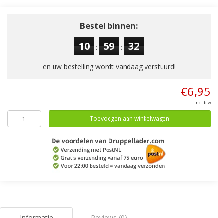
Bestel binnen:
10
59
32
:
:
en uw bestelling wordt vandaag verstuurd!
€6,95
Incl. btw
Toevoegen aan winkelwagen
Informatie
Reviews (0)