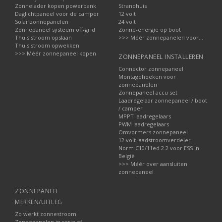
Zonnelader kopen powerbank
Strandhuis
Daglichtpaneel voor de camper
12 volt
Solar zonnepanelen
24 volt
Zonnepaneel systeem off-grid
Zonne-energie op boot
Thuis stroom opslaan
>>> Méér zonnepanelen voor...
Thuis stroom opwekken
>>> Méér zonnepaneel kopen
ZONNEPANEEL INSTALLEREN
Connector zonnepaneel
Montagehoeken voor
zonnepanelen
Zonnepaneel accu set
Laadregelaar zonnepaneel / boot
/ camper
MPPT laadregelaars
PWM laadregelaars
Omvormers zonnepaneel
12 volt laadstroomverdeler
Norm C10/11ed.2.2 voor ESS in
België
>>> Méér over aansluiten
zonnepaneel
ZONNEPANEEL
MERKEN/UITLEG
Zo werkt zonnestroom
Zonnepanelen in serie of