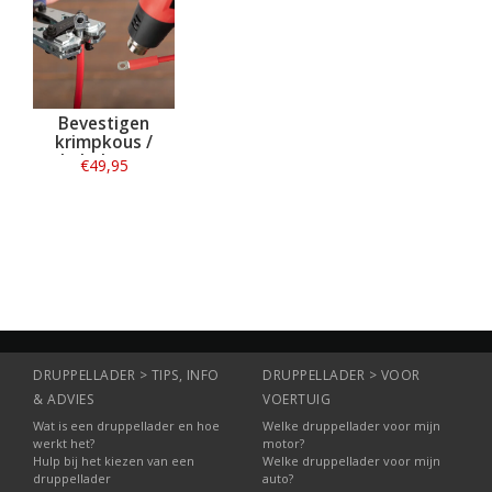
Bevestigen
krimpkous /
kabelogen
€49,95
Informatie
DRUPPELLADER > TIPS, INFO
DRUPPELLADER > VOOR
& ADVIES
VOERTUIG
Wat is een druppellader en hoe
Welke druppellader voor mijn
werkt het?
motor?
Hulp bij het kiezen van een
Welke druppellader voor mijn
druppellader
auto?