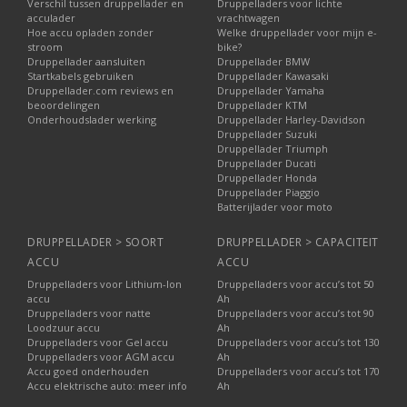
Verschil tussen druppellader en
Druppelladers voor lichte
acculader
vrachtwagen
Hoe accu opladen zonder
Welke druppellader voor mijn e-
stroom
bike?
Druppellader aansluiten
Druppellader BMW
Startkabels gebruiken
Druppellader Kawasaki
Druppellader.com reviews en
Druppellader Yamaha
beoordelingen
Druppellader KTM
Onderhoudslader werking
Druppellader Harley-Davidson
Druppellader Suzuki
Druppellader Triumph
Druppellader Ducati
Druppellader Honda
Druppellader Piaggio
Batterijlader voor moto
DRUPPELLADER > SOORT
DRUPPELLADER > CAPACITEIT
ACCU
ACCU
Druppelladers voor Lithium-Ion
Druppelladers voor accu’s tot 50
accu
Ah
Druppelladers voor natte
Druppelladers voor accu’s tot 90
Loodzuur accu
Ah
Druppelladers voor Gel accu
Druppelladers voor accu’s tot 130
Druppelladers voor AGM accu
Ah
Accu goed onderhouden
Druppelladers voor accu’s tot 170
Accu elektrische auto: meer info
Ah