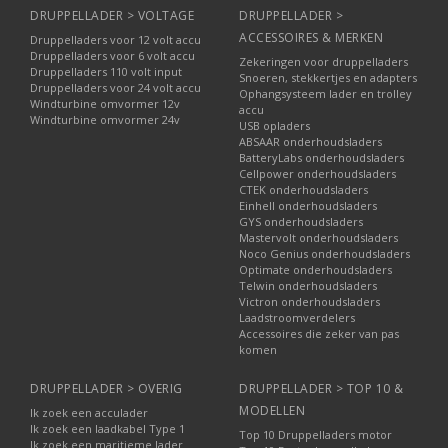
DRUPPELLADER > VOLTAGE
DRUPPELLADER >
ACCESSOIRES & MERKEN
Druppelladers voor 12 volt accu
Druppelladers voor 6 volt accu
Zekeringen voor druppelladers
Druppelladers 110 volt input
Snoeren, stekkertjes en adapters
Druppelladers voor 24 volt accu
Ophangsysteem lader en trolley
Windturbine omvormer 12v
accu
Windturbine omvormer 24v
USB opladers
ABSAAR onderhoudsladers
BatteryLabs onderhoudsladers
Cellpower onderhoudsladers
CTEK onderhoudsladers
Einhell onderhoudsladers
GYS onderhoudsladers
Mastervolt onderhoudsladers
Noco Genius onderhoudsladers
Optimate onderhoudsladers
Telwin onderhoudsladers
Victron onderhoudsladers
Laadstroomverdelers
Accessoires die zeker van pas
komen
DRUPPELLADER > OVERIG
DRUPPELLADER > TOP 10 &
MODELLEN
Ik zoek een acculader
Ik zoek een laadkabel Type 1
Top 10 Druppelladers motor
Ik zoek een maritieme lader