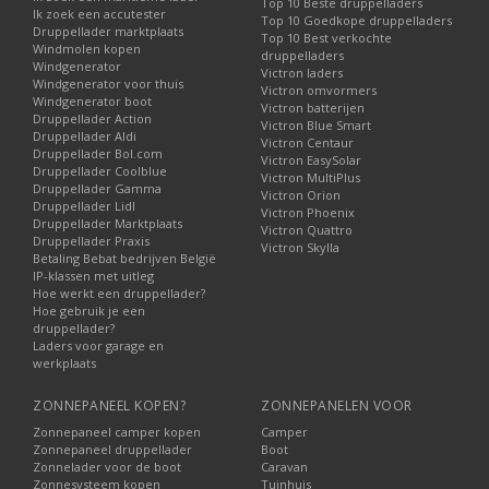
Top 10 Beste druppelladers
Ik zoek een accutester
Top 10 Goedkope druppelladers
Druppellader marktplaats
Top 10 Best verkochte
Windmolen kopen
druppelladers
Windgenerator
Victron laders
Windgenerator voor thuis
Victron omvormers
Windgenerator boot
Victron batterijen
Druppellader Action
Victron Blue Smart
Druppellader Aldi
Victron Centaur
Druppellader Bol.com
Victron EasySolar
Druppellader Coolblue
Victron MultiPlus
Druppellader Gamma
Victron Orion
Druppellader Lidl
Victron Phoenix
Druppellader Marktplaats
Victron Quattro
Druppellader Praxis
Victron Skylla
Betaling Bebat bedrijven België
IP-klassen met uitleg
Hoe werkt een druppellader?
Hoe gebruik je een
druppellader?
Laders voor garage en
werkplaats
ZONNEPANEEL KOPEN?
ZONNEPANELEN VOOR
Zonnepaneel camper kopen
Camper
Zonnepaneel druppellader
Boot
Zonnelader voor de boot
Caravan
Zonnesysteem kopen
Tuinhuis