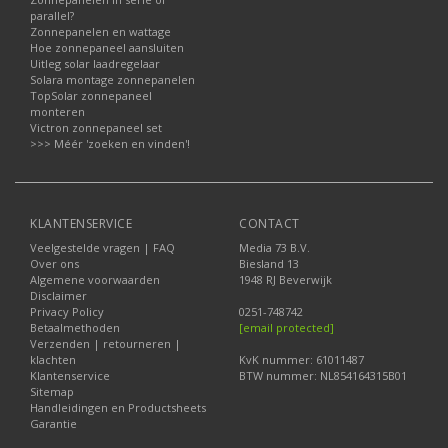
parallel?
Zonnepanelen en wattage
Hoe zonnepaneel aansluiten
Uitleg solar laadregelaar
Solara montage zonnepanelen
TopSolar zonnepaneel
monteren
Victron zonnepaneel set
>>> Méér 'zoeken en vinden'!
KLANTENSERVICE
CONTACT
Veelgestelde vragen | FAQ
Media 73 B.V.
Over ons
Biesland 13
Algemene voorwaarden
1948 RJ Beverwijk
Disclaimer
Privacy Policy
0251-748742
Betaalmethoden
[email protected]
Verzenden | retourneren |
klachten
KvK nummer: 61011487
Klantenservice
BTW nummer: NL854164315B01
Sitemap
Handleidingen en Productsheets
Garantie