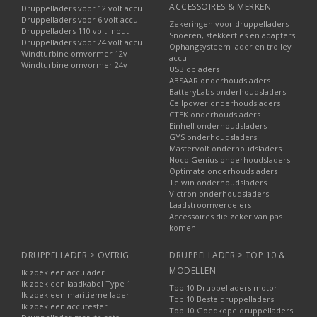
ACCESSOIRES & MERKEN
Druppelladers voor 12 volt accu
Druppelladers voor 6 volt accu
Zekeringen voor druppelladers
Druppelladers 110 volt input
Snoeren, stekkertjes en adapters
Druppelladers voor 24 volt accu
Ophangsysteem lader en trolley
Windturbine omvormer 12v
accu
Windturbine omvormer 24v
USB opladers
ABSAAR onderhoudsladers
BatteryLabs onderhoudsladers
Cellpower onderhoudsladers
CTEK onderhoudsladers
Einhell onderhoudsladers
GYS onderhoudsladers
Mastervolt onderhoudsladers
Noco Genius onderhoudsladers
Optimate onderhoudsladers
Telwin onderhoudsladers
Victron onderhoudsladers
Laadstroomverdelers
Accessoires die zeker van pas
komen
DRUPPELLADER > OVERIG
DRUPPELLADER > TOP 10 &
MODELLEN
Ik zoek een acculader
Ik zoek een laadkabel Type 1
Top 10 Druppelladers motor
Ik zoek een maritieme lader
Top 10 Beste druppelladers
Ik zoek een accutester
Top 10 Goedkope druppelladers