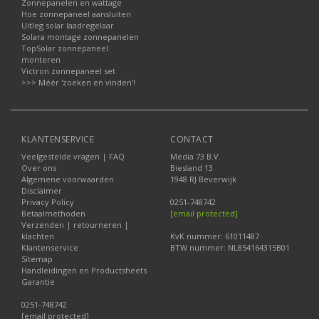
Zonnepanelen en wattage
Hoe zonnepaneel aansluiten
Uitleg solar laadregelaar
Solara montage zonnepanelen
TopSolar zonnepaneel
monteren
Victron zonnepaneel set
>>> Méér 'zoeken en vinden'!
KLANTENSERVICE
CONTACT
Veelgestelde vragen | FAQ
Media 73 B.V.
Over ons
Biesland 13
Algemene voorwaarden
1948 RJ Beverwijk
Disclaimer
Privacy Policy
0251-748742
Betaalmethoden
[email protected]
Verzenden | retourneren |
klachten
KvK nummer: 61011487
Klantenservice
BTW nummer: NL854164315B01
Sitemap
Handleidingen en Productsheets
Garantie
0251-748742
[email protected]