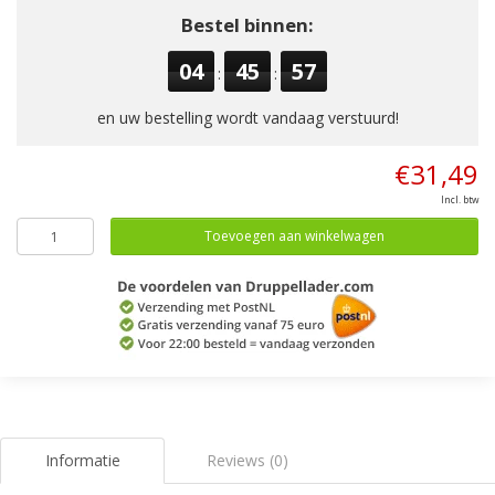
Bestel binnen:
04
45
57
:
:
en uw bestelling wordt vandaag verstuurd!
€31,49
Incl. btw
Toevoegen aan winkelwagen
Informatie
Reviews (0)