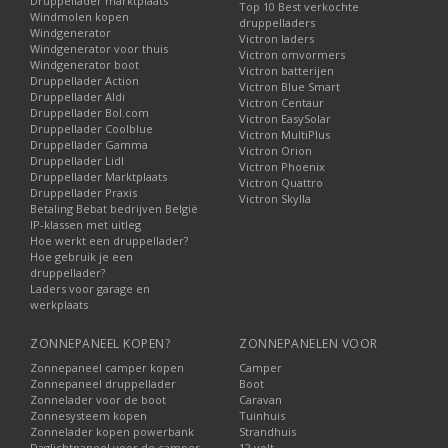
Druppellader marktplaats
Top 10 Best verkochte
Windmolen kopen
druppelladers
Windgenerator
Victron laders
Windgenerator voor thuis
Victron omvormers
Windgenerator boot
Victron batterijen
Druppellader Action
Victron Blue Smart
Druppellader Aldi
Victron Centaur
Druppellader Bol.com
Victron EasySolar
Druppellader Coolblue
Victron MultiPlus
Druppellader Gamma
Victron Orion
Druppellader Lidl
Victron Phoenix
Druppellader Marktplaats
Victron Quattro
Druppellader Praxis
Victron Skylla
Betaling Bebat bedrijven België
IP-klassen met uitleg
Hoe werkt een druppellader?
Hoe gebruik je een
druppellader?
Laders voor garage en
werkplaats
ZONNEPANEEL KOPEN?
ZONNEPANELEN VOOR
Zonnepaneel camper kopen
Camper
Zonnepaneel druppellader
Boot
Zonnelader voor de boot
Caravan
Zonnesysteem kopen
Tuinhuis
Zonnelader kopen powerbank
Strandhuis
Daglichtpaneel voor de camper
12 volt