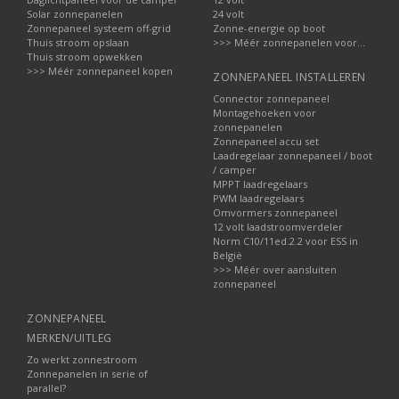
Solar zonnepanelen
24 volt
Zonnepaneel systeem off-grid
Zonne-energie op boot
Thuis stroom opslaan
>>> Méér zonnepanelen voor...
Thuis stroom opwekken
>>> Méér zonnepaneel kopen
ZONNEPANEEL INSTALLEREN
Connector zonnepaneel
Montagehoeken voor
zonnepanelen
Zonnepaneel accu set
Laadregelaar zonnepaneel / boot
/ camper
MPPT laadregelaars
PWM laadregelaars
Omvormers zonnepaneel
12 volt laadstroomverdeler
Norm C10/11ed.2.2 voor ESS in
België
>>> Méér over aansluiten
zonnepaneel
ZONNEPANEEL
MERKEN/UITLEG
Zo werkt zonnestroom
Zonnepanelen in serie of
parallel?