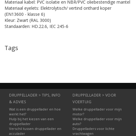
Materiaal kabel: PVC isolatie en NBR/PVC oliebestendige mantel
Materiaal eyelets: Elektrolytisch/ vertind onthard koper
(EN13600 - klasse 6)
Kleur: Zwart (RAL 3000)
Standaarden: HD.22.6, IEC 245-6
Tags
DRUPPELLADER > TIPS, INFO
DRUPPELLADER > VOOR
& ADVIES
VOERTUIG
Wat is een druppellader en hoe
Welke druppellader voor mijn
werkt het?
motor?
Hulp bij het kiezen van een
Welke druppellader voor mijn
druppellader
auto?
Verschil tussen druppellader en
Druppelladers voor lichte
acculader
vrachtwagen