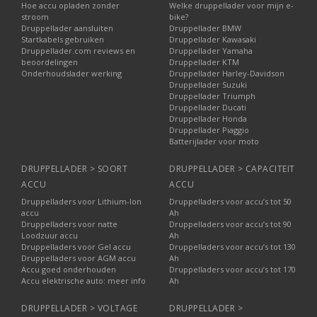
Hoe accu opladen zonder
Welke druppellader voor mijn e-
stroom
bike?
Druppellader aansluiten
Druppellader BMW
Startkabels gebruiken
Druppellader Kawasaki
Druppellader.com reviews en
Druppellader Yamaha
beoordelingen
Druppellader KTM
Onderhoudslader werking
Druppellader Harley-Davidson
Druppellader Suzuki
Druppellader Triumph
Druppellader Ducati
Druppellader Honda
Druppellader Piaggio
Batterijlader voor moto
DRUPPELLADER > SOORT
DRUPPELLADER > CAPACITEIT
ACCU
ACCU
Druppelladers voor Lithium-Ion
Druppelladers voor accu’s tot 50
accu
Ah
Druppelladers voor natte
Druppelladers voor accu’s tot 90
Loodzuur accu
Ah
Druppelladers voor Gel accu
Druppelladers voor accu’s tot 130
Druppelladers voor AGM accu
Ah
Accu goed onderhouden
Druppelladers voor accu’s tot 170
Accu elektrische auto: meer info
Ah
DRUPPELLADER > VOLTAGE
DRUPPELLADER >