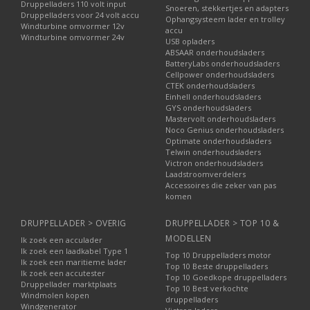
Druppelladers 110 volt input
Snoeren, stekkertjes en adapters
Druppelladers voor 24 volt accu
Ophangsysteem lader en trolley
Windturbine omvormer 12v
accu
Windturbine omvormer 24v
USB opladers
ABSAAR onderhoudsladers
BatteryLabs onderhoudsladers
Cellpower onderhoudsladers
CTEK onderhoudsladers
Einhell onderhoudsladers
GYS onderhoudsladers
Mastervolt onderhoudsladers
Noco Genius onderhoudsladers
Optimate onderhoudsladers
Telwin onderhoudsladers
Victron onderhoudsladers
Laadstroomverdelers
Accessoires die zeker van pas
komen
DRUPPELLADER > OVERIG
DRUPPELLADER > TOP 10 &
MODELLEN
Ik zoek een acculader
Ik zoek een laadkabel Type 1
Top 10 Druppelladers motor
Ik zoek een maritieme lader
Top 10 Beste druppelladers
Ik zoek een accutester
Top 10 Goedkope druppelladers
Druppellader marktplaats
Top 10 Best verkochte
Windmolen kopen
druppelladers
Windgenerator