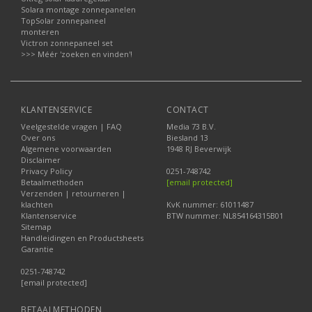
Solara montage zonnepanelen
TopSolar zonnepaneel
monteren
Victron zonnepaneel set
>>> Méér 'zoeken en vinden'!
KLANTENSERVICE
CONTACT
Veelgestelde vragen | FAQ
Media 73 B.V.
Over ons
Biesland 13
Algemene voorwaarden
1948 RJ Beverwijk
Disclaimer
Privacy Policy
0251-748742
Betaalmethoden
[email protected]
Verzenden | retourneren |
klachten
KvK nummer: 61011487
Klantenservice
BTW nummer: NL854164315B01
Sitemap
Handleidingen en Productsheets
Garantie
0251-748742
[email protected]
BETAALMETHODEN