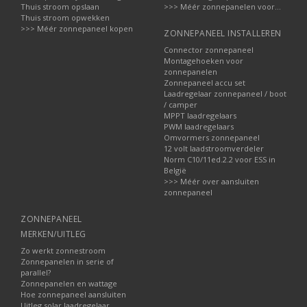
Thuis stroom opslaan
>>> Méér zonnepanelen voor...
Thuis stroom opwekken
>>> Méér zonnepaneel kopen
ZONNEPANEEL INSTALLEREN
Connector zonnepaneel
Montagehoeken voor
zonnepanelen
Zonnepaneel accu set
Laadregelaar zonnepaneel / boot
/ camper
MPPT laadregelaars
PWM laadregelaars
Omvormers zonnepaneel
12 volt laadstroomverdeler
Norm C10/11ed.2.2 voor ESS in
België
>>> Méér over aansluiten
zonnepaneel
ZONNEPANEEL
MERKEN/UITLEG
Zo werkt zonnestroom
Zonnepanelen in serie of
parallel?
Zonnepanelen en wattage
Hoe zonnepaneel aansluiten
Uitleg solar laadregelaar