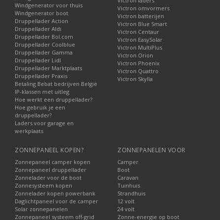
Victron laders
Windgenerator voor thuis
Victron omvormers
Windgenerator boot
Victron batterijen
Druppellader Action
Victron Blue Smart
Druppellader Aldi
Victron Centaur
Druppellader Bol.com
Victron EasySolar
Druppellader Coolblue
Victron MultiPlus
Druppellader Gamma
Victron Orion
Druppellader Lidl
Victron Phoenix
Druppellader Marktplaats
Victron Quattro
Druppellader Praxis
Victron Skylla
Betaling Bebat bedrijven België
IP-klassen met uitleg
Hoe werkt een druppellader?
Hoe gebruik je een
druppellader?
Laders voor garage en
werkplaats
ZONNEPANEEL KOPEN?
ZONNEPANELEN VOOR
Zonnepaneel camper kopen
Camper
Zonnepaneel druppellader
Boot
Zonnelader voor de boot
Caravan
Zonnesysteem kopen
Tuinhuis
Zonnelader kopen powerbank
Strandhuis
Daglichtpaneel voor de camper
12 volt
Solar zonnepanelen
24 volt
Zonnepaneel systeem off-grid
Zonne-energie op boot