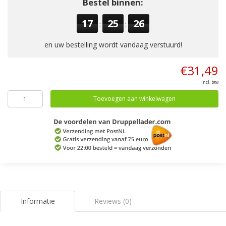
Bestel binnen:
17
25
26
:
:
en uw bestelling wordt vandaag verstuurd!
€31,49
Incl. btw
Toevoegen aan winkelwagen
Informatie
Reviews (0)