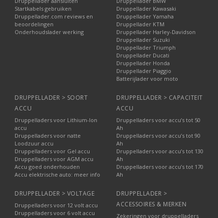
Druppellader aansluiten
Druppellader BMW
Startkabels gebruiken
Druppellader Kawasaki
Druppellader.com reviews en
Druppellader Yamaha
beoordelingen
Druppellader KTM
Onderhoudslader werking
Druppellader Harley-Davidson
Druppellader Suzuki
Druppellader Triumph
Druppellader Ducati
Druppellader Honda
Druppellader Piaggio
Batterijlader voor moto
DRUPPELLADER > SOORT
DRUPPELLADER > CAPACITEIT
ACCU
ACCU
Druppelladers voor Lithium-Ion
Druppelladers voor accu’s tot 50
accu
Ah
Druppelladers voor natte
Druppelladers voor accu’s tot 90
Loodzuur accu
Ah
Druppelladers voor Gel accu
Druppelladers voor accu’s tot 130
Druppelladers voor AGM accu
Ah
Accu goed onderhouden
Druppelladers voor accu’s tot 170
Accu elektrische auto: meer info
Ah
DRUPPELLADER > VOLTAGE
DRUPPELLADER >
ACCESSOIRES & MERKEN
Druppelladers voor 12 volt accu
Druppelladers voor 6 volt accu
Zekeringen voor druppelladers