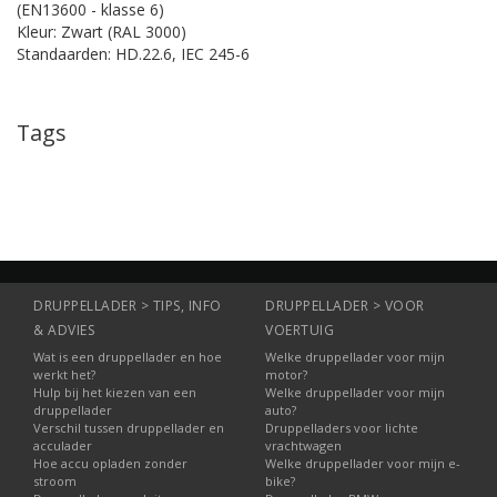
(EN13600 - klasse 6)
Kleur: Zwart (RAL 3000)
Standaarden: HD.22.6, IEC 245-6
Tags
DRUPPELLADER > TIPS, INFO
DRUPPELLADER > VOOR
& ADVIES
VOERTUIG
Wat is een druppellader en hoe
Welke druppellader voor mijn
werkt het?
motor?
Hulp bij het kiezen van een
Welke druppellader voor mijn
druppellader
auto?
Verschil tussen druppellader en
Druppelladers voor lichte
acculader
vrachtwagen
Hoe accu opladen zonder
Welke druppellader voor mijn e-
stroom
bike?