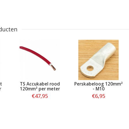
ducten
t
TS Accukabel rood
Perskabeloog 120mm²
r
120mm² per meter
- M10
€47,95
€6,95
Bestellen
Bestellen