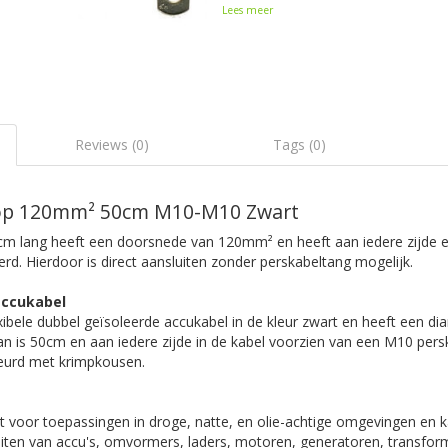
Lees meer
Reviews (0)
Tags (0)
oop 120mm² 50cm M10-M10 Zwart
cm lang heeft een doorsnede van 120mm² en heeft aan iedere zijde
d. Hierdoor is direct aansluiten zonder perskabeltang mogelijk.
accukabel
xibele dubbel geïsoleerde accukabel in de kleur zwart en heeft een di
n is 50cm en aan iedere zijde in de kabel voorzien van een M10 per
beurd met krimpkousen.
t voor toepassingen in droge, natte, en olie-achtige omgevingen en k
iten van accu's, omvormers, laders, motoren, generatoren, transfor