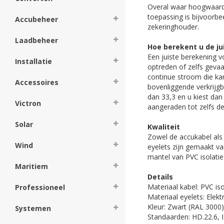
Overal waar hoogwaardi
toepassing is bijvoorbe
Accubeheer
zekeringhouder.
Laadbeheer
Hoe berekent u de ju
Een juiste berekening v
Installatie
optreden of zelfs geva
continue stroom die kan
Accessoires
bovenliggende verkrijg
dan 33,3 en u kiest dan
Victron
aangeraden tot zelfs de
Solar
Kwaliteit
Zowel de accukabel als 
Wind
eyelets zijn gemaakt va
mantel van PVC isolatie
Maritiem
Details
Materiaal kabel: PVC i
Professioneel
Materiaal eyelets: Elekt
Kleur: Zwart (RAL 3000)
Systemen
Standaarden: HD.22.6, 