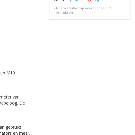
-
Neem contact op over dit product
-
Afdrukken
 een M10
ameter van
skabeloog. De
an gebruikt
mators en meer.