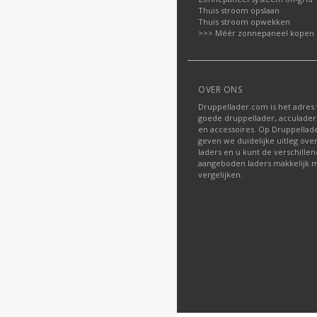
Thuis stroom opslaan
Thuis stroom opwekken
>>> Méér zonnepaneel kopen
OVER ONS
Druppellader.com is het adres
goede druppellader, acculader
en accessoires. Op Druppella
geven we duidelijke uitleg ove
laders en u kunt de verschille
aangeboden laders makkelijk m
vergelijken.