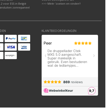
2 voor ESS in België
>>> Méér 'zoeken en vinden'!
ansluiten zonnepaneel
DEN
KLANTBEOORDELINGEN