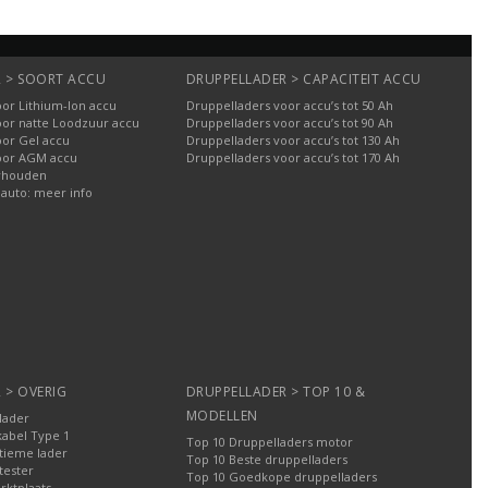
 > SOORT ACCU
DRUPPELLADER > CAPACITEIT ACCU
or Lithium-Ion accu
Druppelladers voor accu’s tot 50 Ah
oor natte Loodzuur accu
Druppelladers voor accu’s tot 90 Ah
oor Gel accu
Druppelladers voor accu’s tot 130 Ah
oor AGM accu
Druppelladers voor accu’s tot 170 Ah
rhouden
 auto: meer info
 > OVERIG
DRUPPELLADER > TOP 10 &
MODELLEN
lader
kabel Type 1
Top 10 Druppelladers motor
tieme lader
Top 10 Beste druppelladers
tester
Top 10 Goedkope druppelladers
rktplaats