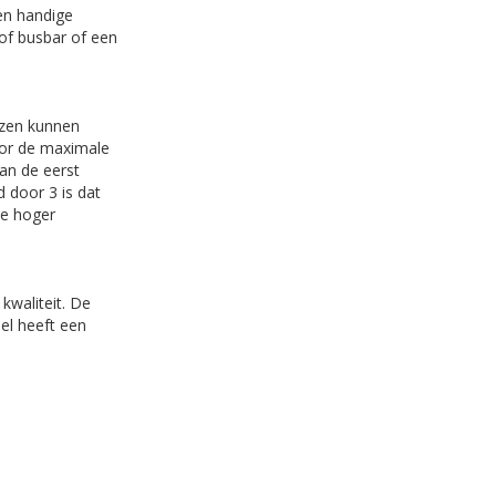
en handige
 of busbar of een
iezen kunnen
oor de maximale
dan de eerst
 door 3 is dat
te hoger
kwaliteit. De
bel heeft een