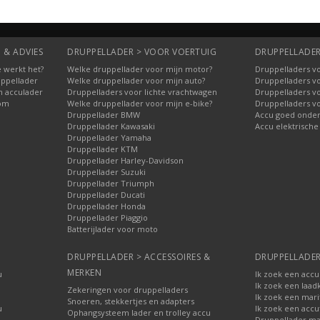
 & ADVIES
DRUPPELLADER > VOOR VOERTUIG
DRUPPELLADER
 werkt het?
Welke druppellader voor mijn motor?
Druppelladers vo
uppellader
Welke druppellader voor mijn auto?
Druppelladers v
n acculader
Druppelladers voor lichte vrachtwagen
Druppelladers v
oom
Welke druppellader voor mijn e-bike?
Druppelladers v
Druppellader BMW
Accu goed onde
Druppellader Kawasaki
Accu elektrische
Druppellader Yamaha
Druppellader KTM
Druppellader Harley-Davidson
Druppellader Suzuki
Druppellader Triumph
Druppellader Ducati
Druppellader Honda
Druppellader Piaggio
Batterijlader voor moto
DRUPPELLADER > ACCESSOIRES &
DRUPPELLADER
MERKEN
u
Ik zoek een accu
Ik zoek een laad
Zekeringen voor druppelladers
Ik zoek een mari
Snoeren, stekkertjes en adapters
u
Ik zoek een accu
Ophangsysteem lader en trolley accu
Druppellader ma