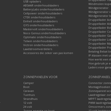
USB opladers
Windmolen kop
ABSAAR onderhoudsladers
Windgenerator
BatteryLabs onderhoudsladers
Windgenerator v
Cellpower onderhoudsladers
Windgenerator b
CTEK onderhoudsladers
Druppellader Ac
Einhell onderhoudsladers
Druppellader Ald
GYS onderhoudsladers
Druppellader Bo
Mastervolt onderhoudsladers
Druppellader Co
Noco Genius onderhoudsladers
Druppellader 
Optimate onderhoudsladers
Druppellader Lid
Telwin onderhoudsladers
Druppellader Mar
Victron onderhoudsladers
Druppellader Pra
Laadstroomverdelers
Betaling Bebat b
Accessoires die zeker van pas komen
IP-klassen met ui
Hoe werkt een d
Hoe gebruik je e
Laders voor gara
ZONNEPANELEN VOOR
ZONNEPANEEL 
Camper
Connector zonn
Boot
Montagehoeken 
Caravan
Zonnepaneel acc
Tuinhuis
Laadregelaar zo
Strandhuis
MPPT laadregela
r
12 volt
PWM laadregelaa
24 volt
Omvormers zon
Zonne-energie op boot
12 volt laadstro