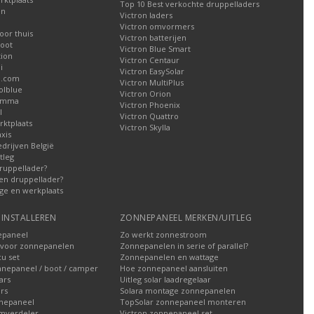
Top 10 Best verkochte druppelladers
en
Victron laders
Victron omvormers
oor thuis
Victron batterijen
oot
Victron Blue Smart
tion
Victron Centaur
i
Victron EasySolar
l.com
Victron MultiPlus
olblue
Victron Orion
Gamma
Victron Phoenix
l
Victron Quattro
ktplaats
Victron Skylla
xis
edrijven België
tleg
ruppellader?
en druppellader?
ge en werkplaats
INSTALLEREN
ZONNEPANEEL MERKEN/UITLEG
epaneel
Zo werkt zonnestroom
voor zonnepanelen
Zonnepanelen in serie of parallel?
u set
Zonnepanelen en wattage
nnepaneel / boot / camper
Hoe zonnepaneel aansluiten
ars
Uitleg solar laadregelaar
rs
Solara montage zonnepanelen
nepaneel
TopSolar zonnepaneel monteren
omverdeler
Victron zonnepaneel set