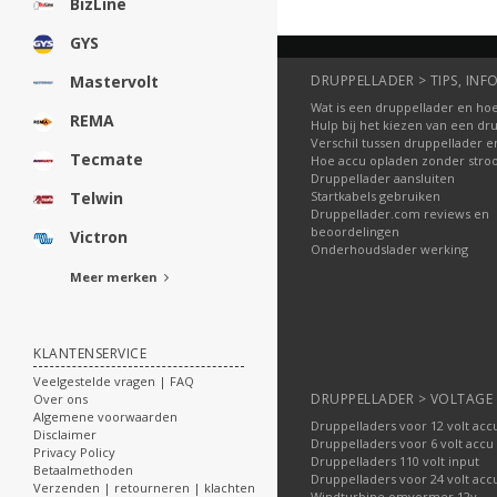
BizLine
GYS
DRUPPELLADER > TIPS, INFO
Mastervolt
Wat is een druppellader en hoe
REMA
Hulp bij het kiezen van een dr
Verschil tussen druppellader e
Tecmate
Hoe accu opladen zonder str
Druppellader aansluiten
Startkabels gebruiken
Telwin
Druppellader.com reviews en
beoordelingen
Victron
Onderhoudslader werking
Meer merken
KLANTENSERVICE
Veelgestelde vragen | FAQ
DRUPPELLADER > VOLTAGE
Over ons
Algemene voorwaarden
Druppelladers voor 12 volt acc
Disclaimer
Druppelladers voor 6 volt accu
Privacy Policy
Druppelladers 110 volt input
Betaalmethoden
Druppelladers voor 24 volt acc
Verzenden | retourneren | klachten
Windturbine omvormer 12v