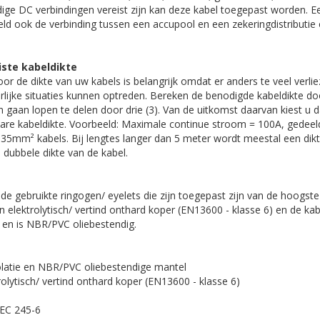
ge DC verbindingen vereist zijn kan deze kabel toegepast worden. E
eld ook de verbinding tussen een accupool en een zekeringdistributie
iste kabeldikte
oor de dikte van uw kabels is belangrijk omdat er anders te veel verl
arlijke situaties kunnen optreden. Bereken de benodigde kabeldikte d
 gaan lopen te delen door drie (3). Van de uitkomst daarvan kiest u 
bare kabeldikte. Voorbeeld: Maximale continue stroom = 100A, gedeeld
 35mm² kabels. Bij lengtes langer dan 5 meter wordt meestal een dik
 dubbele dikte van de kabel.
de gebruikte ringogen/ eyelets die zijn toegepast zijn van de hoogste 
n elektrolytisch/ vertind onthard koper (EN13600 - klasse 6) en de ka
 en is NBR/PVC oliebestendig.
solatie en NBR/PVC oliebestendige mantel
rolytisch/ vertind onthard koper (EN13600 - klasse 6)
IEC 245-6