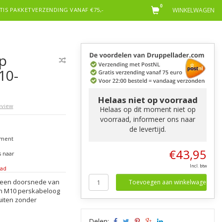
0
TIS PAKKETVERZENDING VANAF €75,-
WINKELWAGEN
p
10-
Helaas niet op voorraad
review
Helaas op dit moment niet op
voorraad, informeer ons naar
de levertijd.
oment
,
€43,95
s naar
Incl. btw
aad
 een doorsnede van
Toevoegen aan winkelwagen
en M10 perskabeloog
uiten zonder
Delen: