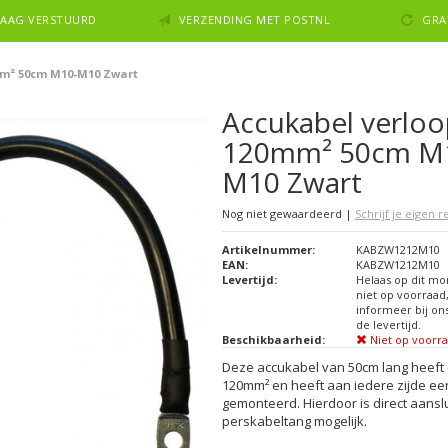
NDAAG VERSTUURD
VERZENDING MET POSTNL
GRA
mm² 50cm M10-M10 Zwart
Accukabel verloo
120mm² 50cm M
M10 Zwart
Nog niet gewaardeerd
|
Schrijf je eigen 
Artikelnummer:
KABZW1212M10
EAN:
KABZW1212M10
Levertijd:
Helaas op dit m
niet op voorraad
informeer bij on
de levertijd.
Beschikbaarheid:
Niet op voorr
Deze accukabel van 50cm lang heeft
120mm² en heeft aan iedere zijde e
gemonteerd. Hierdoor is direct aansl
perskabeltang mogelijk.