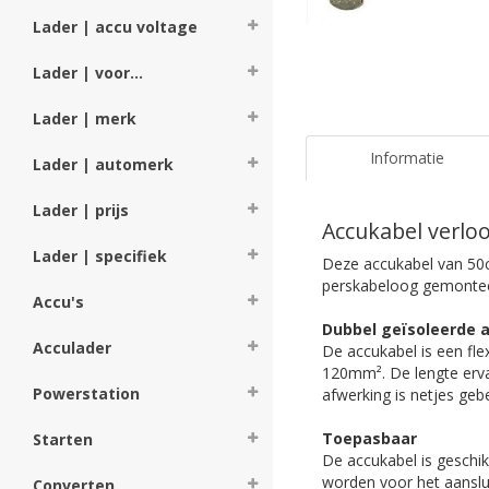
Lader | accu voltage
Lader | voor...
Lader | merk
Informatie
Lader | automerk
Lader | prijs
Accukabel verl
Lader | specifiek
Deze accukabel van 50
perskabeloog gemonteer
Accu's
Dubbel geïsoleerde 
Acculader
De accukabel is een fle
120mm². De lengte erva
Powerstation
afwerking is netjes ge
Toepasbaar
Starten
De accukabel is geschik
worden voor het aanslu
Converten