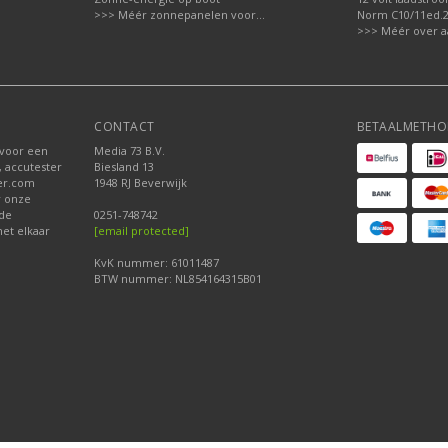
>>> Méér zonnepanelen voor...
Norm C10/11ed.2.
>>> Méér over a
CONTACT
BETAALMETHO
 voor een
Media 73 B.V.
, accutester
Biesland 13
der.com
1948 RJ Beverwijk
r onze
nde
0251-748742
et elkaar
[email protected]
KvK nummer: 61011487
BTW nummer: NL854164315B01