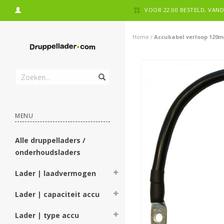
VOOR 22:00 BESTELD, VA
Home
/
Accukabel verloop 120
MENU
Alle druppelladers /
onderhoudsladers
Lader | laadvermogen
Lader | capaciteit accu
Lader | type accu