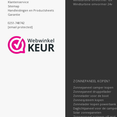
Klantenservice
Windturbine omvormer 24v
Sitemap
Handleidingen en Productsheets
Garantie
0251-748742
[email protected]
ZONNEPANEEL KOPEN?
Zonnepaneel camper kopen
Zonnepaneel druppellader
Zonnelader voor de boot
Zonnesysteem kopen
Zonnelader kopen powerbank
Daglichtpaneel voor de campe
Solar zonnepanelen
Zonnepaneel systeem off-grid