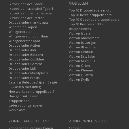
MODELLEN
Ik zoek een acculader
Ik zoek een laadkabel Type 1
Top 10 Druppelladers motor
Ik zoek een maritieme lader
Top 10 Beste druppelladers
Ik zoek een accutester
Top 10 Goedkope druppelladers
Druppellader marktplaats
Top 10 Best verkochte
Windmolen kopen
druppelladers
Windgenerator
Victron laders
Windgenerator voor thuis
Victron omvormers
Windgenerator boot
Victron batterijen
Druppellader Action
Victron Blue Smart
Druppellader Aldi
Victron Centaur
Druppellader Bol.com
Victron EasySolar
Druppellader Coolblue
Victron MultiPlus
Druppellader Gamma
Victron Orion
Druppellader Lidl
Victron Phoenix
Druppellader Marktplaats
Victron Quattro
Druppellader Praxis
Victron Skylla
Betaling Bebat bedrijven België
IP-klassen met uitleg
Hoe werkt een druppellader?
Hoe gebruik je een
druppellader?
Laders voor garage en
werkplaats
ZONNEPANEEL KOPEN?
ZONNEPANELEN VOOR
Zonnepaneel camper kopen
Camper