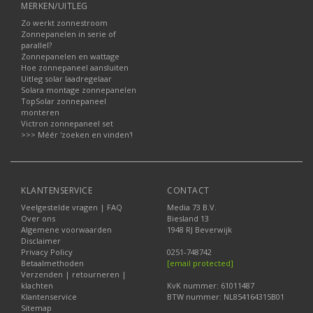
MERKEN/UITLEG
Zo werkt zonnestroom
Zonnepanelen in serie of
parallel?
Zonnepanelen en wattage
Hoe zonnepaneel aansluiten
Uitleg solar laadregelaar
Solara montage zonnepanelen
TopSolar zonnepaneel
monteren
Victron zonnepaneel set
>>> Méér 'zoeken en vinden'!
KLANTENSERVICE
CONTACT
Veelgestelde vragen | FAQ
Media 73 B.V.
Over ons
Biesland 13
Algemene voorwaarden
1948 RJ Beverwijk
Disclaimer
Privacy Policy
0251-748742
Betaalmethoden
[email protected]
Verzenden | retourneren |
klachten
KvK nummer: 61011487
Klantenservice
BTW nummer: NL854164315B01
Sitemap