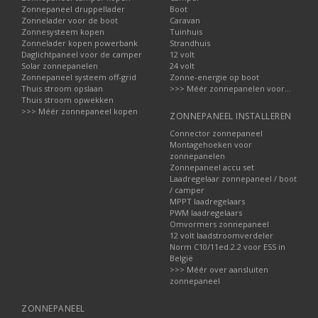
Zonnepaneel druppellader
Boot
Zonnelader voor de boot
Caravan
Zonnesysteem kopen
Tuinhuis
Zonnelader kopen powerbank
Strandhuis
Daglichtpaneel voor de camper
12 volt
Solar zonnepanelen
24 volt
Zonnepaneel systeem off-grid
Zonne-energie op boot
Thuis stroom opslaan
>>> Méér zonnepanelen voor...
Thuis stroom opwekken
>>> Méér zonnepaneel kopen
ZONNEPANEEL INSTALLEREN
Connector zonnepaneel
Montagehoeken voor
zonnepanelen
Zonnepaneel accu set
Laadregelaar zonnepaneel / boot
/ camper
MPPT laadregelaars
PWM laadregelaars
Omvormers zonnepaneel
12 volt laadstroomverdeler
Norm C10/11ed.2.2 voor ESS in
België
>>> Méér over aansluiten
zonnepaneel
ZONNEPANEEL