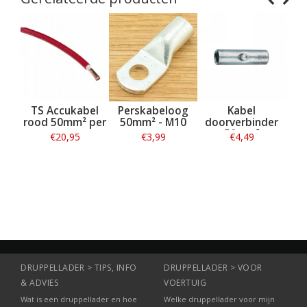
kabel
Perskabeloog
Kabel
Isolatiekap
m² per
50mm² - M10
doorverbinder
zwart 35/50mm²
er
50mm²
95
€3,99
€4,49
€2,99
atie
Informatie
Informatie
Informatie
DRUPPELLADER > TIPS, INFO
DRUPPELLADER > VOOR
& ADVIES
VOERTUIG
Wat is een druppellader en hoe
Welke druppellader voor mijn