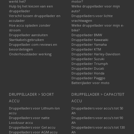
werkt het?
motor?
Hulp bij het kiezen van een
Welke druppellader voor mijn
druppellader
auto?
Verschil tussen druppellader en
Druppelladers voor lichte
acculader
vrachtwagen
Hoe accu opladen zonder
Welke druppellader voor mijn e-
stroom
bike?
Druppellader aansluiten
Druppellader BMW
Startkabels gebruiken
Druppellader Kawasaki
Druppellader.com reviews en
Druppellader Yamaha
beoordelingen
Druppellader KTM
Onderhoudslader werking
Druppellader Harley-Davidson
Druppellader Suzuki
Druppellader Triumph
Druppellader Ducati
Druppellader Honda
Druppellader Piaggio
Batterijlader voor moto
DRUPPELLADER > SOORT
DRUPPELLADER > CAPACITEIT
ACCU
ACCU
Druppelladers voor Lithium-Ion
Druppelladers voor accu’s tot 50
accu
Ah
Druppelladers voor natte
Druppelladers voor accu’s tot 90
Loodzuur accu
Ah
Druppelladers voor Gel accu
Druppelladers voor accu’s tot 130
Druppelladers voor AGM accu
Ah