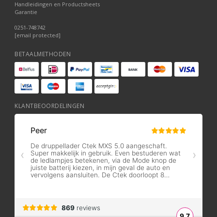
Handleidingen en Productsheets
Garantie
0251-748742
[email protected]
BETAALMETHODEN
KLANTBEOORDELINGEN