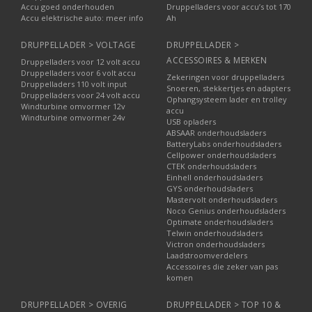
Accu goed onderhouden
Druppelladers voor accu’s tot 170
Accu elektrische auto: meer info
Ah
DRUPPELLADER > VOLTAGE
DRUPPELLADER >
ACCESSOIRES & MERKEN
Druppelladers voor 12 volt accu
Druppelladers voor 6 volt accu
Zekeringen voor druppelladers
Druppelladers 110 volt input
Snoeren, stekkertjes en adapters
Druppelladers voor 24 volt accu
Ophangsysteem lader en trolley
Windturbine omvormer 12v
accu
Windturbine omvormer 24v
USB opladers
ABSAAR onderhoudsladers
BatteryLabs onderhoudsladers
Cellpower onderhoudsladers
CTEK onderhoudsladers
Einhell onderhoudsladers
GYS onderhoudsladers
Mastervolt onderhoudsladers
Noco Genius onderhoudsladers
Optimate onderhoudsladers
Telwin onderhoudsladers
Victron onderhoudsladers
Laadstroomverdelers
Accessoires die zeker van pas
komen
DRUPPELLADER > OVERIG
DRUPPELLADER > TOP 10 &