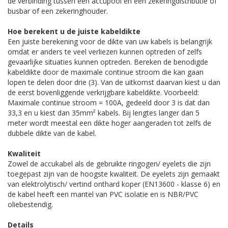
de verbinding tussen een accupool en een zekeringdistributie of
busbar of een zekeringhouder.
Hoe berekent u de juiste kabeldikte
Een juiste berekening voor de dikte van uw kabels is belangrijk
omdat er anders te veel verliezen kunnen optreden of zelfs
gevaarlijke situaties kunnen optreden. Bereken de benodigde
kabeldikte door de maximale continue stroom die kan gaan
lopen te delen door drie (3). Van de uitkomst daarvan kiest u dan
de eerst bovenliggende verkrijgbare kabeldikte. Voorbeeld:
Maximale continue stroom = 100A, gedeeld door 3 is dat dan
33,3 en u kiest dan 35mm² kabels. Bij lengtes langer dan 5
meter wordt meestal een dikte hoger aangeraden tot zelfs de
dubbele dikte van de kabel.
Kwaliteit
Zowel de accukabel als de gebruikte ringogen/ eyelets die zijn
toegepast zijn van de hoogste kwaliteit. De eyelets zijn gemaakt
van elektrolytisch/ vertind onthard koper (EN13600 - klasse 6) en
de kabel heeft een mantel van PVC isolatie en is NBR/PVC
oliebestendig.
Details