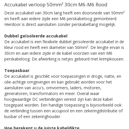
Accukabel verloop 50mm² 30cm M6-M6 Rood
Deze accukabel van 30cm lang heeft een doorsnede van 50mm²
en heeft aan iedere zijde een M6 perskabeloog gemonteerd.
Hierdoor is direct aansluiten zonder perskabeltang mogelijk.
Dubbel geïsoleerde accukabel
De accukabel is een flexibele dubbel geïsoleerde accukabel in de
kleur rood en heeft een diameter van 50mm². De lengte ervan is
30cm en aan iedere zijde in de kabel voorzien van een M6
perskabeloog. De afwerking is netjes gebeurd met krimpkousen.
Toepasbaar
De accukabel is geschikt voor toepassingen in droge, natte, en
olie-achtige omgevingen en kan gebruikt worden voor het
aansluiten van accu's, omvormers, laders, motoren,
generatoren, transformators en meer. Overal waar
hoogwaardige DC verbindingen vereist zijn kan deze kabel
toegepast worden. Een handige toepassing is bijvoorbeeld ook
de verbinding tussen een accupool en een zekeringdistributie of
busbar of een zekeringhouder.
Hoe berekent u de juiste kabeldikte