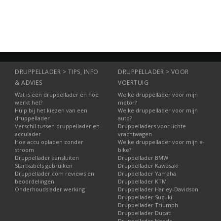
DRUPPELLADER > TIPS, INFO
DRUPPELLADER > VOOR
& ADVIES
VOERTUIG
Wat is een druppellader en hoe
Welke druppellader voor mijn
werkt het?
motor?
Hulp bij het kiezen van een
Welke druppellader voor mijn
druppellader
auto?
Verschil tussen druppellader en
Druppelladers voor lichte
acculader
vrachtwagen
Hoe accu opladen zonder
Welke druppellader voor mijn e-
stroom
bike?
Druppellader aansluiten
Druppellader BMW
Startkabels gebruiken
Druppellader Kawasaki
Druppellader.com reviews en
Druppellader Yamaha
beoordelingen
Druppellader KTM
Onderhoudslader werking
Druppellader Harley-Davidson
Druppellader Suzuki
Druppellader Triumph
Druppellader Ducati
Druppellader Honda