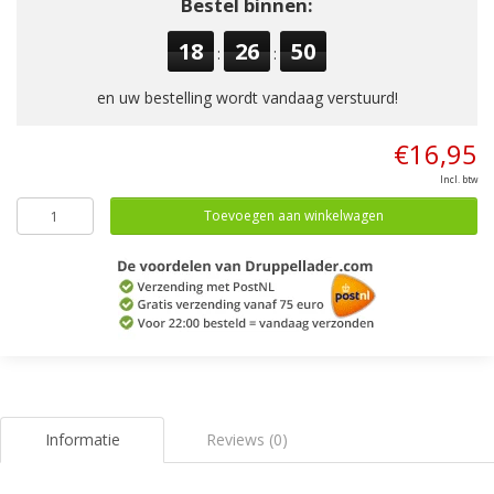
Bestel binnen:
18
26
50
:
:
en uw bestelling wordt vandaag verstuurd!
€16,95
Incl. btw
Toevoegen aan winkelwagen
Informatie
Reviews (0)