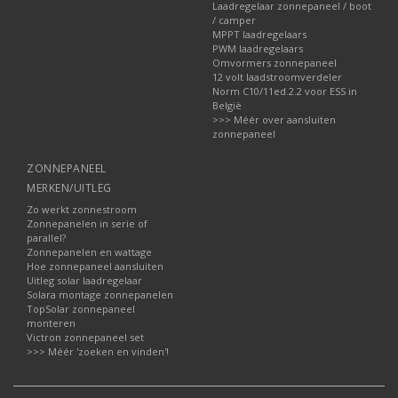
Laadregelaar zonnepaneel / boot
/ camper
MPPT laadregelaars
PWM laadregelaars
Omvormers zonnepaneel
12 volt laadstroomverdeler
Norm C10/11ed.2.2 voor ESS in
België
>>> Méér over aansluiten
zonnepaneel
ZONNEPANEEL
MERKEN/UITLEG
Zo werkt zonnestroom
Zonnepanelen in serie of
parallel?
Zonnepanelen en wattage
Hoe zonnepaneel aansluiten
Uitleg solar laadregelaar
Solara montage zonnepanelen
TopSolar zonnepaneel
monteren
Victron zonnepaneel set
>>> Méér 'zoeken en vinden'!