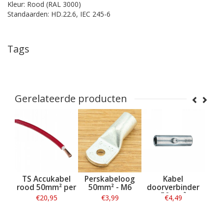
Kleur: Rood (RAL 3000)
Standaarden: HD.22.6, IEC 245-6
Tags
Gerelateerde producten
el
TS Accukabel
Perskabeloog
Kabel
 per
rood 50mm² per
50mm² - M6
doorverbinder
meter
50mm²
€20,95
€3,99
€4,49
Informatie
Informatie
Informatie