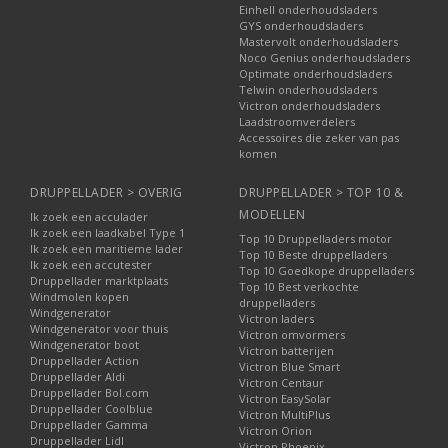
Einhell onderhoudsladers
GYS onderhoudsladers
Mastervolt onderhoudsladers
Noco Genius onderhoudsladers
Optimate onderhoudsladers
Telwin onderhoudsladers
Victron onderhoudsladers
Laadstroomverdelers
Accessoires die zeker van pas
komen
DRUPPELLADER > OVERIG
DRUPPELLADER > TOP 10 &
MODELLEN
Ik zoek een acculader
Ik zoek een laadkabel Type 1
Top 10 Druppelladers motor
Ik zoek een maritieme lader
Top 10 Beste druppelladers
Ik zoek een accutester
Top 10 Goedkope druppelladers
Druppellader marktplaats
Top 10 Best verkochte
Windmolen kopen
druppelladers
Windgenerator
Victron laders
Windgenerator voor thuis
Victron omvormers
Windgenerator boot
Victron batterijen
Druppellader Action
Victron Blue Smart
Druppellader Aldi
Victron Centaur
Druppellader Bol.com
Victron EasySolar
Druppellader Coolblue
Victron MultiPlus
Druppellader Gamma
Victron Orion
Druppellader Lidl
Victron Phoenix