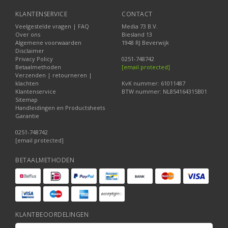
KLANTENSERVICE
CONTACT
Veelgestelde vragen | FAQ
Media 73 B.V.
Over ons
Biesland 13
Algemene voorwaarden
1948 RJ Beverwijk
Disclaimer
Privacy Policy
0251-748742
Betaalmethoden
[email protected]
Verzenden | retourneren |
klachten
KvK nummer: 61011487
Klantenservice
BTW nummer: NL854164315B01
Sitemap
Handleidingen en Productsheets
Garantie
0251-748742
[email protected]
BETAALMETHODEN
KLANTBEOORDELINGEN