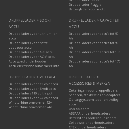
Druppellader Piaggio
Batterijlader voor moto
DRUPPELLADER > SOORT
DRUPPELLADER > CAPACITEIT
ACCU
ACCU
Druppelladers voor Lithium-Ion
Druppelladers voor accu’s tot 50
accu
Ah
Druppelladers voor natte
Druppelladers voor accu’s tot 90
Loodzuur accu
Ah
Druppelladers voor Gel accu
Druppelladers voor accu’s tot 130
Druppelladers voor AGM accu
Ah
Accu goed onderhouden
Druppelladers voor accu’s tot 170
Accu elektrische auto: meer info
Ah
DRUPPELLADER > VOLTAGE
DRUPPELLADER >
ACCESSOIRES & MERKEN
Druppelladers voor 12 volt accu
Druppelladers voor 6 volt accu
Zekeringen voor druppelladers
Druppelladers 110 volt input
Snoeren, stekkertjes en adapters
Druppelladers voor 24 volt accu
Ophangsysteem lader en trolley
Windturbine omvormer 12v
accu
Windturbine omvormer 24v
USB opladers
ABSAAR onderhoudsladers
BatteryLabs onderhoudsladers
Cellpower onderhoudsladers
CTEK onderhoudsladers