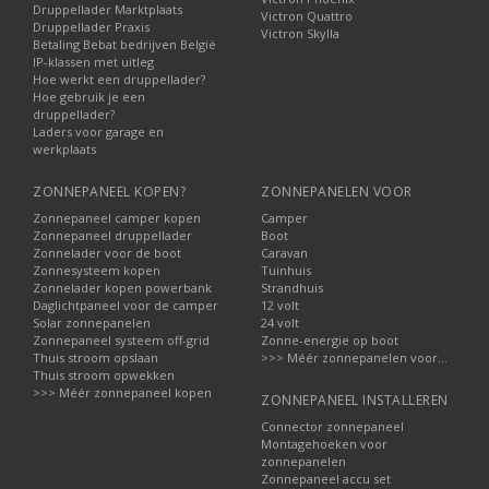
Druppellader Marktplaats
Victron Quattro
Druppellader Praxis
Victron Skylla
Betaling Bebat bedrijven België
IP-klassen met uitleg
Hoe werkt een druppellader?
Hoe gebruik je een
druppellader?
Laders voor garage en
werkplaats
ZONNEPANEEL KOPEN?
ZONNEPANELEN VOOR
Zonnepaneel camper kopen
Camper
Zonnepaneel druppellader
Boot
Zonnelader voor de boot
Caravan
Zonnesysteem kopen
Tuinhuis
Zonnelader kopen powerbank
Strandhuis
Daglichtpaneel voor de camper
12 volt
Solar zonnepanelen
24 volt
Zonnepaneel systeem off-grid
Zonne-energie op boot
Thuis stroom opslaan
>>> Méér zonnepanelen voor...
Thuis stroom opwekken
>>> Méér zonnepaneel kopen
ZONNEPANEEL INSTALLEREN
Connector zonnepaneel
Montagehoeken voor
zonnepanelen
Zonnepaneel accu set