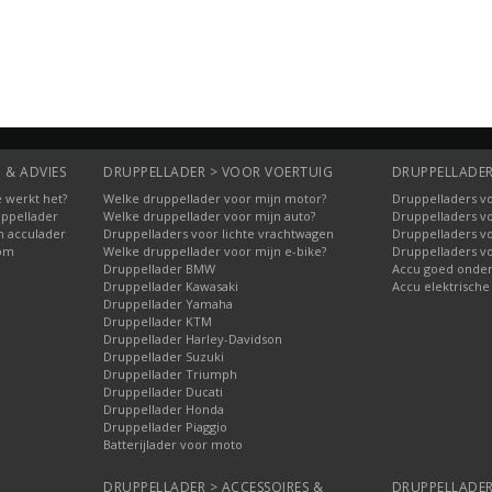
 & ADVIES
DRUPPELLADER > VOOR VOERTUIG
DRUPPELLADER
 werkt het?
Welke druppellader voor mijn motor?
Druppelladers vo
uppellader
Welke druppellader voor mijn auto?
Druppelladers v
n acculader
Druppelladers voor lichte vrachtwagen
Druppelladers v
oom
Welke druppellader voor mijn e-bike?
Druppelladers v
Druppellader BMW
Accu goed onde
Druppellader Kawasaki
Accu elektrische
Druppellader Yamaha
Druppellader KTM
Druppellader Harley-Davidson
Druppellader Suzuki
Druppellader Triumph
Druppellader Ducati
Druppellader Honda
Druppellader Piaggio
Batterijlader voor moto
DRUPPELLADER > ACCESSOIRES &
DRUPPELLADER