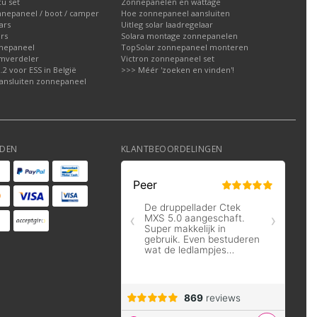
u set
Zonnepanelen en wattage
nnepaneel / boot / camper
Hoe zonnepaneel aansluiten
ars
Uitleg solar laadregelaar
rs
Solara montage zonnepanelen
nepaneel
TopSolar zonnepaneel monteren
omverdeler
Victron zonnepaneel set
2 voor ESS in België
>>> Méér 'zoeken en vinden'!
ansluiten zonnepaneel
DEN
KLANTBEOORDELINGEN