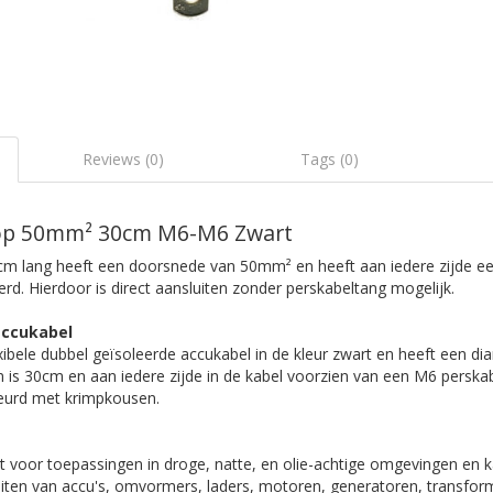
Reviews (0)
Tags (0)
oop 50mm² 30cm M6-M6 Zwart
cm lang heeft een doorsnede van 50mm² en heeft aan iedere zijde e
d. Hierdoor is direct aansluiten zonder perskabeltang mogelijk.
accukabel
xibele dubbel geïsoleerde accukabel in de kleur zwart en heeft een di
 is 30cm en aan iedere zijde in de kabel voorzien van een M6 perska
beurd met krimpkousen.
t voor toepassingen in droge, natte, en olie-achtige omgevingen en k
iten van accu's, omvormers, laders, motoren, generatoren, transfor