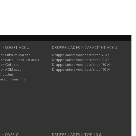
 > SOORT ACCU
DRUPPELLADER > CAPACITEIT ACCU
or Lithium-Ion accu
Druppelladers voor accu’s tot 50 Ah
oor natte Loodzuur accu
Druppelladers voor accu’s tot 90 Ah
oor Gel accu
Druppelladers voor accu’s tot 130 Ah
oor AGM accu
Druppelladers voor accu’s tot 170 Ah
rhouden
 auto: meer info
 > OVERIG
DRUPPELLADER > TOP 10 &