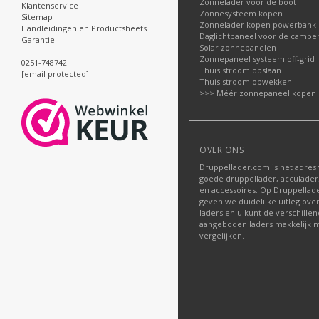
Zonnelader voor de boot
Klantenservice
Zonnesysteem kopen
Sitemap
Zonnelader kopen powerbank
Handleidingen en Productsheets
Daglichtpaneel voor de campe
Garantie
Solar zonnepanelen
Zonnepaneel systeem off-grid
0251-748742
Thuis stroom opslaan
[email protected]
Thuis stroom opwekken
>>> Méér zonnepaneel kopen
OVER ONS
Druppellader.com is het adres
goede druppellader, acculader
en accessoires. Op Druppella
geven we duidelijke uitleg ove
laders en u kunt de verschille
aangeboden laders makkelijk m
vergelijken.