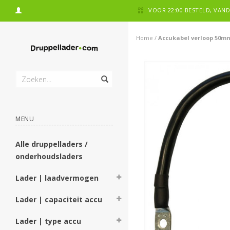
VOOR 22:00 BESTELD, VA
Home
/
Accukabel verloop 50m
MENU
Alle druppelladers /
onderhoudsladers
Lader | laadvermogen
Lader | capaciteit accu
Lader | type accu