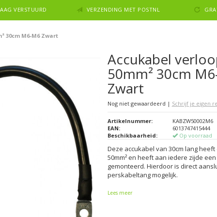
NDAAG VERSTUURD
VERZENDING MET POSTNL
GRA
m² 30cm M6-M6 Zwart
Accukabel verloo
50mm² 30cm M6
Zwart
Nog niet gewaardeerd
|
Schrijf je eigen 
Artikelnummer:
KABZW50002M6
EAN:
6013747415444
Beschikbaarheid:
Op voorraad
Deze accukabel van 30cm lang heeft
50mm² en heeft aan iedere zijde ee
gemonteerd. Hierdoor is direct aansl
perskabeltang mogelijk.
Lees meer