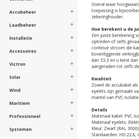
Overal waar hoogwaardi
toepassing is bijvoorbe
Accubeheer
zekeringhouder.
Laadbeheer
Hoe berekent u de ju
Een juiste berekening v
Installatie
optreden of zelfs geva
continue stroom die kan
Accessoires
bovenliggende verkrijg
dan 33,3 en u kiest dan
Victron
aangeraden tot zelfs de
Solar
Kwaliteit
Zowel de accukabel als 
Wind
eyelets zijn gemaakt va
mantel van PVC isolatie
Maritiem
Details
Materiaal kabel: PVC i
Professioneel
Materiaal eyelets: Elekt
Kleur: Zwart (RAL 3000)
Systemen
Standaarden: HD.22.6, 