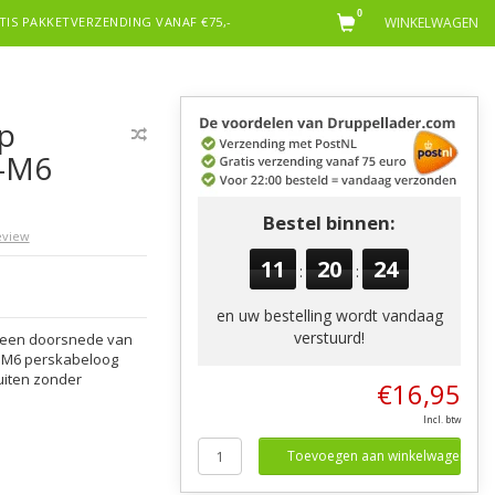
0
TIS PAKKETVERZENDING VANAF €75,-
WINKELWAGEN
p
-M6
Bestel binnen:
review
11
20
23
:
:
en uw bestelling wordt vandaag
verstuurd!
 een doorsnede van
n M6 perskabeloog
uiten zonder
€16,95
Incl. btw
Toevoegen aan winkelwagen