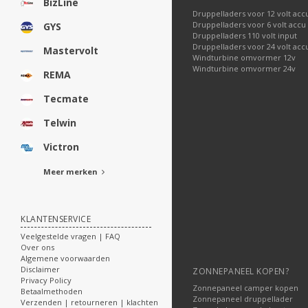
BizLine
Druppelladers voor 12 volt acc
Druppelladers voor 6 volt accu
GYS
Druppelladers 110 volt input
Druppelladers voor 24 volt acc
Mastervolt
Windturbine omvormer 12v
Windturbine omvormer 24v
REMA
Tecmate
Telwin
Victron
Meer merken
KLANTENSERVICE
Veelgestelde vragen | FAQ
Over ons
Algemene voorwaarden
Disclaimer
ZONNEPANEEL KOPEN?
Privacy Policy
Zonnepaneel camper kopen
Betaalmethoden
Zonnepaneel druppellader
Verzenden | retourneren | klachten