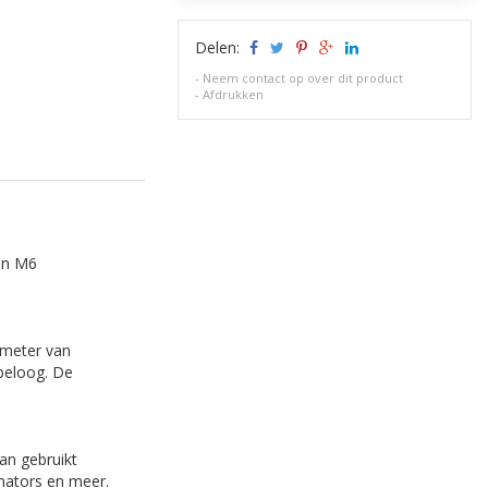
Delen:
-
Neem contact op over dit product
-
Afdrukken
en M6
ameter van
beloog. De
an gebruikt
mators en meer.