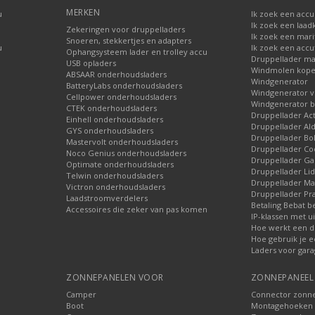
MERKEN
u
Ik zoek een accu
Ik zoek een laad
Zekeringen voor druppelladers
Ik zoek een mari
Snoeren, stekkertjes en adapters
u
Ik zoek een accu
Ophangsysteem lader en trolley accu
Druppellader ma
USB opladers
Windmolen kop
ABSAAR onderhoudsladers
Windgenerator
BatteryLabs onderhoudsladers
Windgenerator v
Cellpower onderhoudsladers
Windgenerator b
CTEK onderhoudsladers
Druppellader Ac
Einhell onderhoudsladers
Druppellader Ald
GYS onderhoudsladers
Druppellader Bo
Mastervolt onderhoudsladers
Druppellader Co
Noco Genius onderhoudsladers
Druppellader 
Optimate onderhoudsladers
Druppellader Lid
Telwin onderhoudsladers
Druppellader Mar
Victron onderhoudsladers
Druppellader Pra
Laadstroomverdelers
Betaling Bebat b
Accessoires die zeker van pas komen
IP-klassen met ui
Hoe werkt een d
Hoe gebruik je e
Laders voor gara
ZONNEPANELEN VOOR
ZONNEPANEEL 
Camper
Connector zonn
Boot
Montagehoeken 