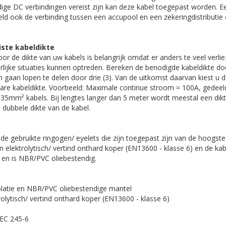
ge DC verbindingen vereist zijn kan deze kabel toegepast worden. E
eld ook de verbinding tussen een accupool en een zekeringdistributie
iste kabeldikte
oor de dikte van uw kabels is belangrijk omdat er anders te veel verl
arlijke situaties kunnen optreden. Bereken de benodigde kabeldikte d
 gaan lopen te delen door drie (3). Van de uitkomst daarvan kiest u 
bare kabeldikte. Voorbeeld: Maximale continue stroom = 100A, gedeeld
 35mm² kabels. Bij lengtes langer dan 5 meter wordt meestal een dik
 dubbele dikte van de kabel.
de gebruikte ringogen/ eyelets die zijn toegepast zijn van de hoogste 
n elektrolytisch/ vertind onthard koper (EN13600 - klasse 6) en de ka
 en is NBR/PVC oliebestendig.
solatie en NBR/PVC oliebestendige mantel
rolytisch/ vertind onthard koper (EN13600 - klasse 6)
IEC 245-6