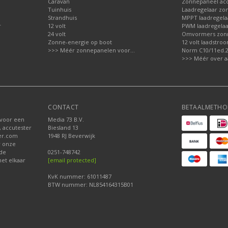
Caravan
Zonnepaneel acc
Tuinhuis
Laadregelaar zo
Strandhuis
MPPT laadregela
r
12 volt
PWM laadregelaa
24 volt
Omvormers zon
Zonne-energie op boot
12 volt laadstro
>>> Méér zonnepanelen voor...
Norm C10/11ed.2.
>>> Méér over a
CONTACT
BETAALMETHO
 voor een
Media 73 B.V.
, accutester
Biesland 13
der.com
1948 RJ Beverwijk
r onze
nde
0251-748742
et elkaar
[email protected]
KvK nummer: 61011487
BTW nummer: NL854164315B01