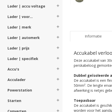
Lader | accu voltage
Lader | voor...
Lader | merk
Informatie
Lader | automerk
Lader | prijs
Accukabel verl
Lader | specifiek
Deze accukabel van 30
perskabeloog gemonteer
Accu's
Dubbel geïsoleerde 
Acculader
De accukabel is een fle
50mm². De lengte ervan
Powerstation
afwerking is netjes ge
Toepasbaar
Starten
De accukabel is geschik
worden voor het aanslu
Converten