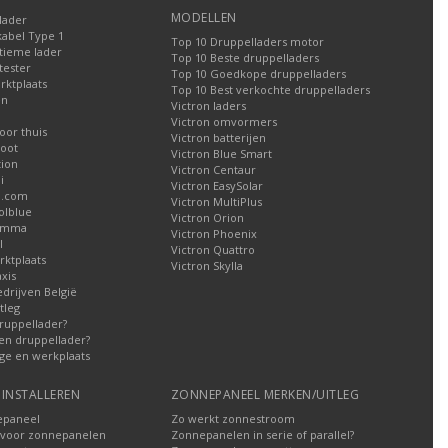
MODELLEN
lader
kabel Type 1
Top 10 Druppelladers motor
tieme lader
Top 10 Beste druppelladers
tester
Top 10 Goedkope druppelladers
rktplaats
Top 10 Best verkochte druppelladers
en
Victron laders
Victron omvormers
oor thuis
Victron batterijen
oot
Victron Blue Smart
tion
Victron Centaur
i
Victron EasySolar
l.com
Victron MultiPlus
olblue
Victron Orion
Gamma
Victron Phoenix
l
Victron Quattro
ktplaats
Victron Skylla
xis
edrijven België
tleg
ruppellader?
en druppellader?
ge en werkplaats
INSTALLEREN
ZONNEPANEEL MERKEN/UITLEG
epaneel
Zo werkt zonnestroom
voor zonnepanelen
Zonnepanelen in serie of parallel?