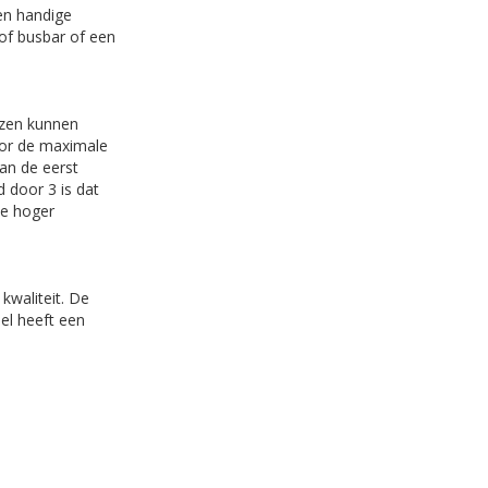
en handige
 of busbar of een
iezen kunnen
oor de maximale
dan de eerst
 door 3 is dat
te hoger
kwaliteit. De
bel heeft een