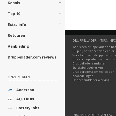
Kennis
Top 10
Extra info
Retouren
DRUPPELLADER > TIPS, INFO
Aanbieding
Wat is een druppellader en hoe
Hulp bij het kiezen van een dr
Verschil tussen druppellader e
Druppellader.com reviews
Hoe accu opladen zonder str
Druppellader aansluiten
Startkabels gebruiken
Druppellader.com reviews en
beoordelingen
ONZE MERKEN
Onderhoudslader werking
Anderson
AQ-TRON
BatteryLabs
DRUPPELLADER > VOLTAGE