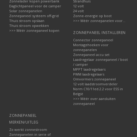
Zonnelader kopen powerbank
Strandhuis
Daglichtpaneel voor de camper
12 volt
Solar zonnepanelen
24 volt
Zonnepaneel systeem off-grid
Zonne-energie op boot
Thuis stroom opslaan
>>> Méér zonnepanelen voor...
Thuis stroom opwekken
>>> Méér zonnepaneel kopen
ZONNEPANEEL INSTALLEREN
Connector zonnepaneel
Montagehoeken voor
zonnepanelen
Zonnepaneel accu set
Laadregelaar zonnepaneel / boot
/ camper
MPPT laadregelaars
PWM laadregelaars
Omvormers zonnepaneel
12 volt laadstroomverdeler
Norm C10/11ed.2.2 voor ESS in
België
>>> Méér over aansluiten
zonnepaneel
ZONNEPANEEL
MERKEN/UITLEG
Zo werkt zonnestroom
Zonnepanelen in serie of