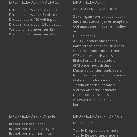
DRUPPELLADER > VOLTAGE
DRUPPELLADER >
ACCESSOIRES & MERKEN
Druppelladers voor 12 volt accu
Druppelladers voor 6 volt accu
Zekeringen voor druppelladers
Druppelladers 110 volt input
Snoeren, stekkertjes en adapters
Druppelladers voor 24 volt accu
Ophangsysteem lader en trolley
Windturbine omvormer 12v
accu
Windturbine omvormer 24v
USB opladers
ABSAAR onderhoudsladers
BatteryLabs onderhoudsladers
Cellpower onderhoudsladers
CTEK onderhoudsladers
Einhell onderhoudsladers
GYS onderhoudsladers
Mastervolt onderhoudsladers
Noco Genius onderhoudsladers
Optimate onderhoudsladers
Telwin onderhoudsladers
Victron onderhoudsladers
Laadstroomverdelers
Accessoires die zeker van pas
komen
DRUPPELLADER > OVERIG
DRUPPELLADER > TOP 10 &
MODELLEN
Ik zoek een acculader
Ik zoek een laadkabel Type 1
Top 10 Druppelladers motor
Ik zoek een maritieme lader
Top 10 Beste druppelladers