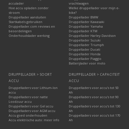
acculader
vrachtwagen
Hoe accu opladen zonder
Welke druppellader voor mijn e-
stroom
bike?
Druppellader aansluiten
Druppellader BMW
Startkabels gebruiken
Druppellader Kawasaki
Druppellader.com reviews en
Druppellader Yamaha
beoordelingen
Druppellader KTM
Onderhoudslader werking
Druppellader Harley-Davidson
Druppellader Suzuki
Druppellader Triumph
Druppellader Ducati
Druppellader Honda
Druppellader Piaggio
Batterijlader voor moto
DRUPPELLADER > SOORT
DRUPPELLADER > CAPACITEIT
ACCU
ACCU
Druppelladers voor Lithium-Ion
Druppelladers voor accu’s tot 50
accu
Ah
Druppelladers voor natte
Druppelladers voor accu’s tot 90
Loodzuur accu
Ah
Druppelladers voor Gel accu
Druppelladers voor accu’s tot 130
Druppelladers voor AGM accu
Ah
Accu goed onderhouden
Druppelladers voor accu’s tot 170
Accu elektrische auto: meer info
Ah