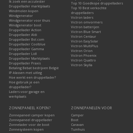
Ik zoek een accutester
Top 10 Goedkope druppelladers
Druppellader marktplaats
Top 10 Best verkochte
Windmolen kopen
druppelladers
Windgenerator
Victron laders
Windgenerator voor thuis
Victron omvormers
Windgenerator boot
Victron batterijen
Druppellader Action
Victron Blue Smart
Druppellader Aldi
Victron Centaur
Druppellader Bol.com
Victron EasySolar
Druppellader Coolblue
Victron MultiPlus
Druppellader Gamma
Victron Orion
Druppellader Lidl
Victron Phoenix
Druppellader Marktplaats
Victron Quattro
Druppellader Praxis
Victron Skylla
Betaling Bebat bedrijven België
IP-klassen met uitleg
Hoe werkt een druppellader?
Hoe gebruik je een
druppellader?
Laders voor garage en
werkplaats
ZONNEPANEEL KOPEN?
ZONNEPANELEN VOOR
Zonnepaneel camper kopen
Camper
Zonnepaneel druppellader
Boot
Zonnelader voor de boot
Caravan
Zonnesysteem kopen
Tuinhuis