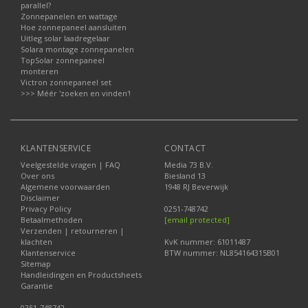
parallel?
Zonnepanelen en wattage
Hoe zonnepaneel aansluiten
Uitleg solar laadregelaar
Solara montage zonnepanelen
TopSolar zonnepaneel
monteren
Victron zonnepaneel set
>>> Méér 'zoeken en vinden'!
KLANTENSERVICE
CONTACT
Veelgestelde vragen | FAQ
Media 73 B.V.
Over ons
Biesland 13
Algemene voorwaarden
1948 RJ Beverwijk
Disclaimer
Privacy Policy
0251-748742
Betaalmethoden
[email protected]
Verzenden | retourneren |
klachten
KvK nummer: 61011487
Klantenservice
BTW nummer: NL854164315B01
Sitemap
Handleidingen en Productsheets
Garantie
0251-748742