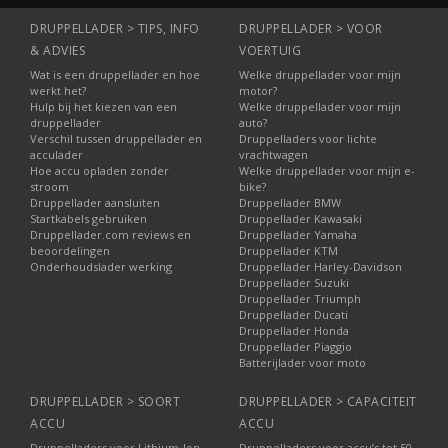
DRUPPELLADER > TIPS, INFO
DRUPPELLADER > VOOR
& ADVIES
VOERTUIG
Wat is een druppellader en hoe
Welke druppellader voor mijn
werkt het?
motor?
Hulp bij het kiezen van een
Welke druppellader voor mijn
druppellader
auto?
Verschil tussen druppellader en
Druppelladers voor lichte
acculader
vrachtwagen
Hoe accu opladen zonder
Welke druppellader voor mijn e-
stroom
bike?
Druppellader aansluiten
Druppellader BMW
Startkabels gebruiken
Druppellader Kawasaki
Druppellader.com reviews en
Druppellader Yamaha
beoordelingen
Druppellader KTM
Onderhoudslader werking
Druppellader Harley-Davidson
Druppellader Suzuki
Druppellader Triumph
Druppellader Ducati
Druppellader Honda
Druppellader Piaggio
Batterijlader voor moto
DRUPPELLADER > SOORT
DRUPPELLADER > CAPACITEIT
ACCU
ACCU
Druppelladers voor Lithium-Ion
Druppelladers voor accu’s tot 50