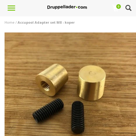
Toggle
0
navigation
Home
/
Accupool Adapter set M8 - koper