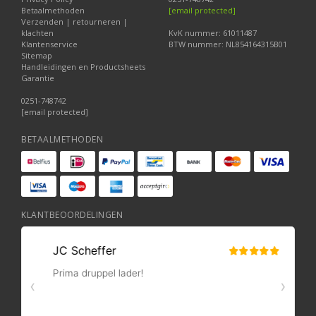
Betaalmethoden
[email protected]
Verzenden | retourneren |
klachten
KvK nummer: 61011487
Klantenservice
BTW nummer: NL854164315B01
Sitemap
Handleidingen en Productsheets
Garantie
0251-748742
[email protected]
BETAALMETHODEN
KLANTBEOORDELINGEN