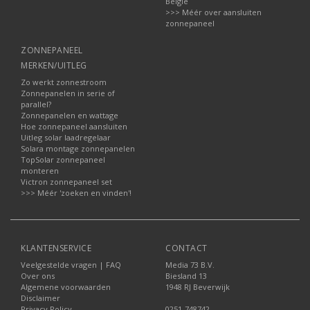
België
>>> Méér over aansluiten
zonnepaneel
ZONNEPANEEL
MERKEN/UITLEG
Zo werkt zonnestroom
Zonnepanelen in serie of
parallel?
Zonnepanelen en wattage
Hoe zonnepaneel aansluiten
Uitleg solar laadregelaar
Solara montage zonnepanelen
TopSolar zonnepaneel
monteren
Victron zonnepaneel set
>>> Méér 'zoeken en vinden'!
KLANTENSERVICE
CONTACT
Veelgestelde vragen | FAQ
Media 73 B.V.
Over ons
Biesland 13
Algemene voorwaarden
1948 RJ Beverwijk
Disclaimer
Privacy Policy
0251-748742