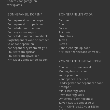
Laders voor garage en
werkplaats
ZONNEPANEEL KOPEN?
ZONNEPANELEN VOOR
Zonnepaneel camper kopen
Camper
Zonnepaneel druppellader
Boot
Zonnelader voor de boot
Caravan
Zonnesysteem kopen
Tuinhuis
Zonnelader kopen powerbank
Strandhuis
Daglichtpaneel voor de camper
12 volt
Solar zonnepanelen
24 volt
Zonnepaneel systeem off-grid
Zonne-energie op boot
Thuis stroom opslaan
>>> Méér zonnepanelen voor...
Thuis stroom opwekken
>>> Méér zonnepaneel kopen
ZONNEPANEEL INSTALLEREN
Connector zonnepaneel
Montagehoeken voor
zonnepanelen
Zonnepaneel accu set
Laadregelaar zonnepaneel / boot
/ camper
MPPT laadregelaars
PWM laadregelaars
Omvormers zonnepaneel
12 volt laadstroomverdeler
Norm C10/11ed.2.2 voor ESS in