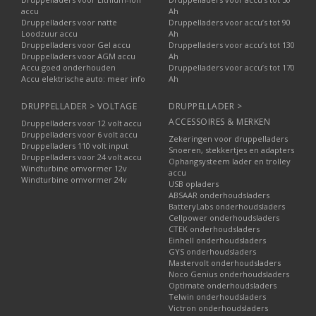
accu
Ah
Druppelladers voor natte
Druppelladers voor accu’s tot 90
Loodzuur accu
Ah
Druppelladers voor Gel accu
Druppelladers voor accu’s tot 130
Druppelladers voor AGM accu
Ah
Accu goed onderhouden
Druppelladers voor accu’s tot 170
Accu elektrische auto: meer info
Ah
DRUPPELLADER > VOLTAGE
DRUPPELLADER >
ACCESSOIRES & MERKEN
Druppelladers voor 12 volt accu
Druppelladers voor 6 volt accu
Zekeringen voor druppelladers
Druppelladers 110 volt input
Snoeren, stekkertjes en adapters
Druppelladers voor 24 volt accu
Ophangsysteem lader en trolley
Windturbine omvormer 12v
accu
Windturbine omvormer 24v
USB opladers
ABSAAR onderhoudsladers
BatteryLabs onderhoudsladers
Cellpower onderhoudsladers
CTEK onderhoudsladers
Einhell onderhoudsladers
GYS onderhoudsladers
Mastervolt onderhoudsladers
Noco Genius onderhoudsladers
Optimate onderhoudsladers
Telwin onderhoudsladers
Victron onderhoudsladers