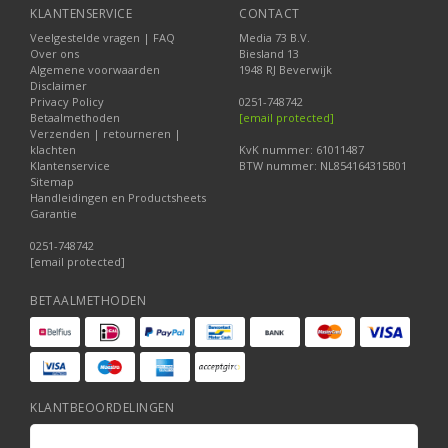
KLANTENSERVICE
CONTACT
Veelgestelde vragen | FAQ
Media 73 B.V.
Over ons
Biesland 13
Algemene voorwaarden
1948 RJ Beverwijk
Disclaimer
Privacy Policy
0251-748742
Betaalmethoden
[email protected]
Verzenden | retourneren |
klachten
KvK nummer: 61011487
Klantenservice
BTW nummer: NL854164315B01
Sitemap
Handleidingen en Productsheets
Garantie
0251-748742
[email protected]
BETAALMETHODEN
KLANTBEOORDELINGEN