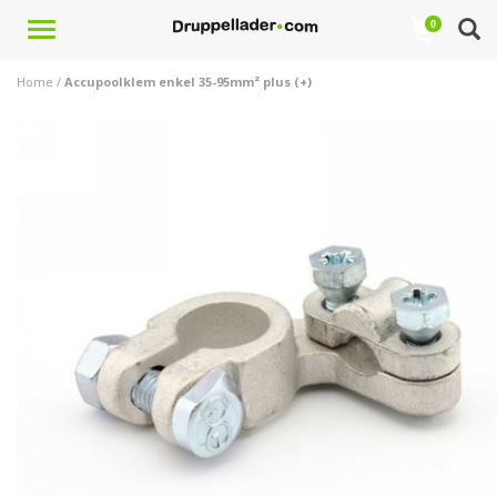
Toggle
0
navigation
Home
/
Accupoolklem enkel 35-95mm² plus (+)