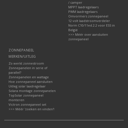
/ camper
MPPT laadregelaars
PWM laadregelaars
Omvormers zonnepaneel
12 volt laadstroomverdeler
Norm C10/11ed.2.2 voor ESS in
België
>>> Méér over aansluiten
zonnepaneel
ZONNEPANEEL
MERKEN/UITLEG
Zo werkt zonnestroom
Zonnepanelen in serie of
parallel?
Zonnepanelen en wattage
Hoe zonnepaneel aansluiten
Uitleg solar laadregelaar
Solara montage zonnepanelen
TopSolar zonnepaneel
monteren
Victron zonnepaneel set
>>> Méér 'zoeken en vinden'!