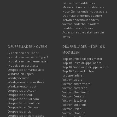
GYS onderhoudsladers
Mastervolt onderhoudsladers
Noco Genius onderhoudsladers
Optimate onderhoudsladers
Telwin onderhoudsladers
Victron onderhoudsladers
Laadstroomverdelers
Accessoires die zeker van pas
komen
DRUPPELLADER > OVERIG
DRUPPELLADER > TOP 10 &
MODELLEN
Ik zoek een acculader
Ik zoek een laadkabel Type 1
Top 10 Druppelladers motor
Ik zoek een maritieme lader
Top 10 Beste druppelladers
Ik zoek een accutester
Top 10 Goedkope druppelladers
Druppellader marktplaats
Top 10 Best verkochte
Windmolen kopen
druppelladers
Windgenerator
Victron laders
Windgenerator voor thuis
Victron omvormers
Windgenerator boot
Victron batterijen
Druppellader Action
Victron Blue Smart
Druppellader Aldi
Victron Centaur
Druppellader Bol.com
Victron EasySolar
Druppellader Coolblue
Victron MultiPlus
Druppellader Gamma
Victron Orion
Druppellader Lidl
Victron Phoenix
Druppellader Marktplaats