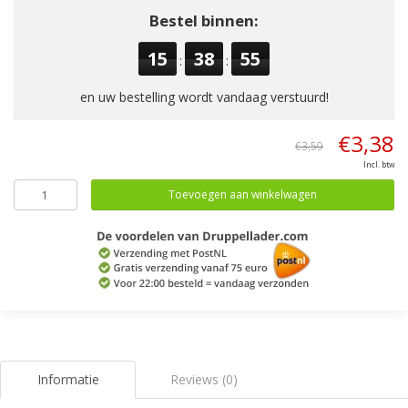
Bestel binnen:
15
38
55
:
:
en uw bestelling wordt vandaag verstuurd!
€3,38
€3,59
Incl. btw
Toevoegen aan winkelwagen
Informatie
Reviews (0)