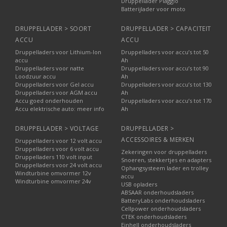
Druppellader Piaggio
Batterijlader voor moto
DRUPPELLADER > SOORT
DRUPPELLADER > CAPACITEIT
ACCU
ACCU
Druppelladers voor Lithium-Ion
Druppelladers voor accu’s tot 50
accu
Ah
Druppelladers voor natte
Druppelladers voor accu’s tot 90
Loodzuur accu
Ah
Druppelladers voor Gel accu
Druppelladers voor accu’s tot 130
Druppelladers voor AGM accu
Ah
Accu goed onderhouden
Druppelladers voor accu’s tot 170
Accu elektrische auto: meer info
Ah
DRUPPELLADER > VOLTAGE
DRUPPELLADER >
ACCESSOIRES & MERKEN
Druppelladers voor 12 volt accu
Druppelladers voor 6 volt accu
Zekeringen voor druppelladers
Druppelladers 110 volt input
Snoeren, stekkertjes en adapters
Druppelladers voor 24 volt accu
Ophangsysteem lader en trolley
Windturbine omvormer 12v
accu
Windturbine omvormer 24v
USB opladers
ABSAAR onderhoudsladers
BatteryLabs onderhoudsladers
Cellpower onderhoudsladers
CTEK onderhoudsladers
Einhell onderhoudsladers