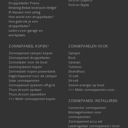
Victron Quattro
Druppellader Praxis
Victron Skylla
Betaling Bebat bedrijven België
IP-klassen met uitleg
Hoe werkt een druppellader?
Hoe gebruik je een
druppellader?
Laders voor garage en
werkplaats
ZONNEPANEEL KOPEN?
ZONNEPANELEN VOOR
Zonnepaneel camper kopen
Camper
Zonnepaneel druppellader
Boot
Zonnelader voor de boot
Caravan
Zonnesysteem kopen
Tuinhuis
Zonnelader kopen powerbank
Strandhuis
Daglichtpaneel voor de camper
12 volt
Solar zonnepanelen
24 volt
Zonnepaneel systeem off-grid
Zonne-energie op boot
Thuis stroom opslaan
>>> Méér zonnepanelen voor...
Thuis stroom opwekken
>>> Méér zonnepaneel kopen
ZONNEPANEEL INSTALLEREN
Connector zonnepaneel
Montagehoeken voor
zonnepanelen
Zonnepaneel accu set
Laadregelaar zonnepaneel / boot