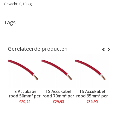
Gewicht: 0,10 kg
Tags
Gerelateerde producten
el
TS Accukabel
TS Accukabel
TS Accukabel
 per
rood 50mm² per
rood 70mm² per
rood 95mm² per
af
meter
meter
meter
ac
€20,95
€29,95
€36,95
Informatie
Informatie
Informatie