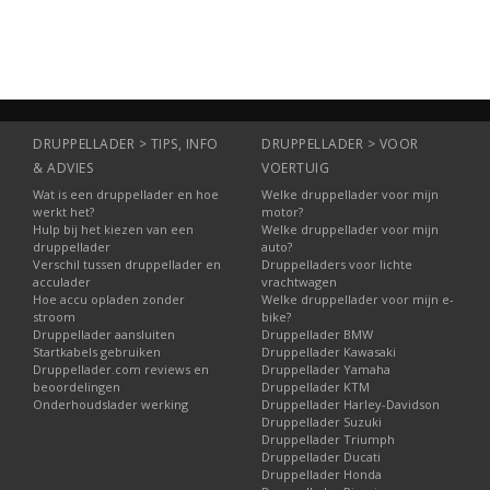
DRUPPELLADER > TIPS, INFO
DRUPPELLADER > VOOR
& ADVIES
VOERTUIG
Wat is een druppellader en hoe
Welke druppellader voor mijn
werkt het?
motor?
Hulp bij het kiezen van een
Welke druppellader voor mijn
druppellader
auto?
Verschil tussen druppellader en
Druppelladers voor lichte
acculader
vrachtwagen
Hoe accu opladen zonder
Welke druppellader voor mijn e-
stroom
bike?
Druppellader aansluiten
Druppellader BMW
Startkabels gebruiken
Druppellader Kawasaki
Druppellader.com reviews en
Druppellader Yamaha
beoordelingen
Druppellader KTM
Onderhoudslader werking
Druppellader Harley-Davidson
Druppellader Suzuki
Druppellader Triumph
Druppellader Ducati
Druppellader Honda