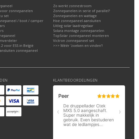
epaneel
Zo werkt zonnestroom
voor zonnepanelen
Zonnepanelen in serie of parallel?
u set
Zonnepanelen en wattage
nnepaneel / boot / camper
Hoe zonnepaneel aansluiten
ars
Uitleg solar laadregelaar
rs
Solara montage zonnepanelen
nepaneel
TopSolar zonnepaneel monteren
omverdeler
Victron zonnepaneel set
2 voor ESS in België
>>> Méér 'zoeken en vinden'!
ansluiten zonnepaneel
DEN
KLANTBEOORDELINGEN