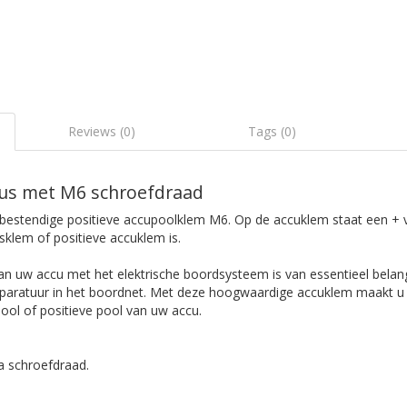
Reviews (0)
Tags (0)
us met M6 schroefdraad
bestendige positieve accupoolklem M6. Op de accuklem staat een +
usklem of positieve accuklem is.
an uw accu met het elektrische boordsysteem is van essentieel belan
paratuur in het boordnet. Met deze hoogwaardige accuklem maakt u
ool of positieve pool van uw accu.
a schroefdraad.