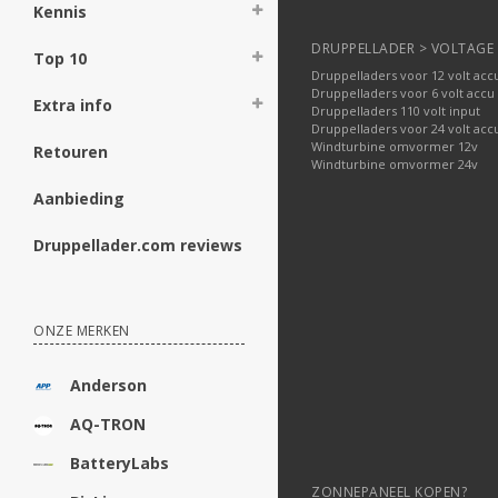
Kennis
DRUPPELLADER > VOLTAGE
Top 10
Druppelladers voor 12 volt acc
Druppelladers voor 6 volt accu
Extra info
Druppelladers 110 volt input
Druppelladers voor 24 volt acc
Windturbine omvormer 12v
Retouren
Windturbine omvormer 24v
Aanbieding
Druppellader.com reviews
ONZE MERKEN
Anderson
AQ-TRON
BatteryLabs
ZONNEPANEEL KOPEN?