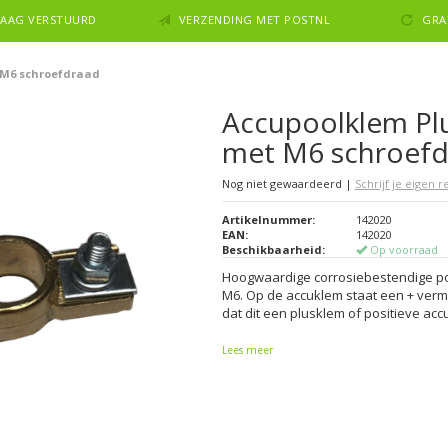
NDAAG VERSTUURD
VERZENDING MET POSTNL
GRA
 M6 schroefdraad
Accupoolklem Pl
met M6 schroefd
Nog niet gewaardeerd
|
Schrijf je eigen 
Artikelnummer:
142020
EAN:
142020
Beschikbaarheid:
Op voorraad
Hoogwaardige corrosiebestendige po
M6. Op de accuklem staat een + ver
dat dit een plusklem of positieve accu
Lees meer