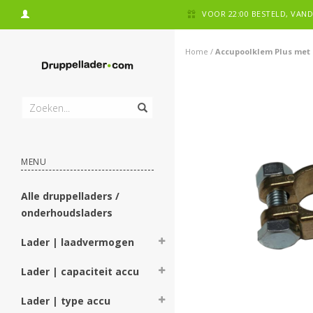
VOOR 22:00 BESTELD, VA
Home
/
Accupoolklem Plus met
MENU
Alle druppelladers /
onderhoudsladers
Lader | laadvermogen
Lader | capaciteit accu
Lader | type accu