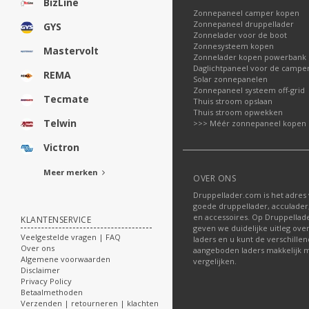
BizLine
Zonnepaneel camper kopen
Zonnepaneel druppellader
GYS
Zonnelader voor de boot
Zonnesysteem kopen
Mastervolt
Zonnelader kopen powerbank
Daglichtpaneel voor de campe
REMA
Solar zonnepanelen
Zonnepaneel systeem off-grid
Tecmate
Thuis stroom opslaan
Thuis stroom opwekken
Telwin
>>> Méér zonnepaneel kopen
Victron
Meer merken
OVER ONS
Druppellader.com is het adres
goede druppellader, acculader
en accessoires. Op Druppella
KLANTENSERVICE
geven we duidelijke uitleg ove
Veelgestelde vragen | FAQ
laders en u kunt de verschille
Over ons
aangeboden laders makkelijk m
Algemene voorwaarden
vergelijken.
Disclaimer
Privacy Policy
Betaalmethoden
Verzenden | retourneren | klachten