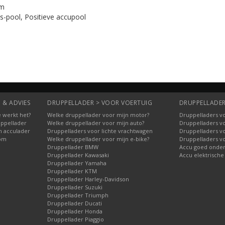
mm
s-pool, Positieve accupool
 & ADVIES
DRUPPELLADER > VOOR VOERTUIG
DRUPPELLADER
 werkt het?
Welke druppellader voor mijn motor?
Druppelladers vo
uppellader
Welke druppellader voor mijn auto?
Druppelladers v
n acculader
Druppelladers voor lichte vrachtwagen
Druppelladers v
oom
Welke druppellader voor mijn e-bike?
Druppelladers v
Druppellader BMW
Accu goed onde
Druppellader Kawasaki
Accu elektrische
Druppellader Yamaha
Druppellader KTM
Druppellader Harley-Davidson
Druppellader Suzuki
Druppellader Triumph
Druppellader Ducati
Druppellader Honda
Druppellader Piaggio