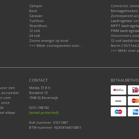
Camper
Connector zonn
Boot
Montagehoeken 
Caravan
Zonnepaneel acc
Tuinhuis
Laadregelaar zo
Strandhuis
MPPT laadregela
r
12 volt
PWM laadregelaa
24 volt
Omvormers zon
Zonne-energie op boot
12 volt laadstro
>>> Méér zonnepanelen voor...
Norm C10/11ed.2.
>>> Méér over a
CONTACT
BETAALMETHO
 voor een
Media 73 B.V.
, accutester
Biesland 13
der.com
1948 RJ Beverwijk
r onze
nde
0251-748742
et elkaar
[email protected]
KvK nummer: 61011487
BTW nummer: NL854164315B01