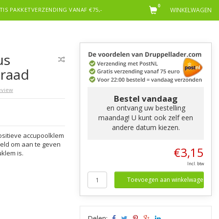
0
TIS PAKKETVERZENDING VANAF €75,-
WINKELWAGEN
us
raad
review
Bestel vandaag
en ontvang uw bestelling
maandag! U kunt ook zelf een
andere datum kiezen.
sitieve accupoolklem
meld om aan te geven
€3,15
klem is.
Incl. btw
Toevoegen aan winkelwagen
Delen: