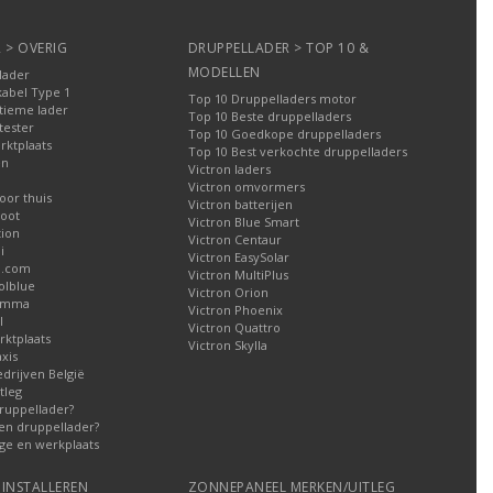
 > OVERIG
DRUPPELLADER > TOP 10 &
MODELLEN
lader
kabel Type 1
Top 10 Druppelladers motor
tieme lader
Top 10 Beste druppelladers
tester
Top 10 Goedkope druppelladers
rktplaats
Top 10 Best verkochte druppelladers
en
Victron laders
Victron omvormers
oor thuis
Victron batterijen
oot
Victron Blue Smart
tion
Victron Centaur
i
Victron EasySolar
l.com
Victron MultiPlus
olblue
Victron Orion
Gamma
Victron Phoenix
l
Victron Quattro
ktplaats
Victron Skylla
xis
edrijven België
tleg
ruppellader?
en druppellader?
ge en werkplaats
INSTALLEREN
ZONNEPANEEL MERKEN/UITLEG