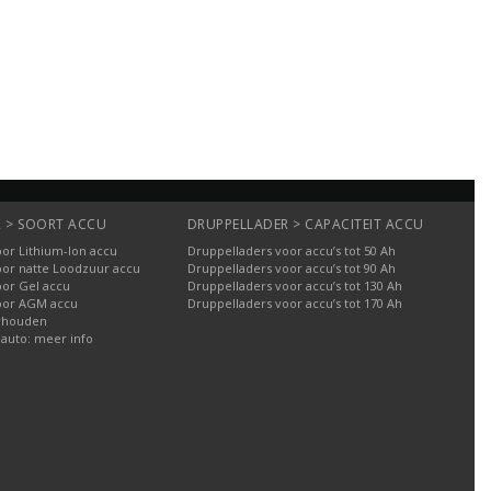
 > SOORT ACCU
DRUPPELLADER > CAPACITEIT ACCU
or Lithium-Ion accu
Druppelladers voor accu’s tot 50 Ah
oor natte Loodzuur accu
Druppelladers voor accu’s tot 90 Ah
oor Gel accu
Druppelladers voor accu’s tot 130 Ah
oor AGM accu
Druppelladers voor accu’s tot 170 Ah
rhouden
 auto: meer info