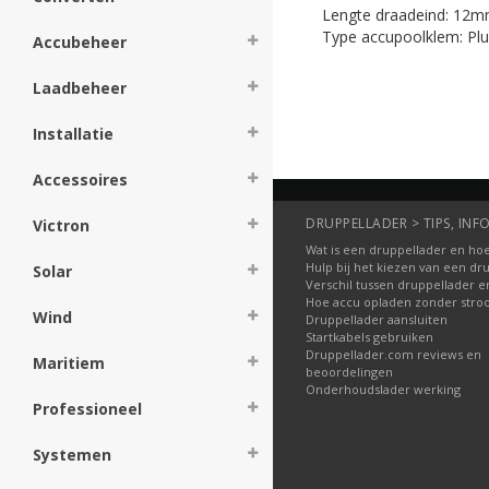
Lengte draadeind: 12
Type accupoolklem: Plu
Accubeheer
Laadbeheer
Installatie
Accessoires
DRUPPELLADER > TIPS, INFO
Victron
Wat is een druppellader en hoe
Hulp bij het kiezen van een dr
Solar
Verschil tussen druppellader e
Hoe accu opladen zonder str
Wind
Druppellader aansluiten
Startkabels gebruiken
Druppellader.com reviews en
Maritiem
beoordelingen
Onderhoudslader werking
Professioneel
Systemen