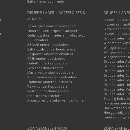
Batterijlader voor moto
DRUPPELLADER > ACCESSOIRES &
DRUPPELLADER
MERKEN
u
Ik zoek een accu
Ik zoek een laad
Zekeringen voor druppelladers
Ik zoek een mari
Snoeren, stekkertjes en adapters
u
Ik zoek een accu
Ophangsysteem lader en trolley accu
Druppellader ma
USB opladers
Windmolen kop
ABSAAR onderhoudsladers
Windgenerator
BatteryLabs onderhoudsladers
Windgenerator v
Cellpower onderhoudsladers
Windgenerator b
CTEK onderhoudsladers
Druppellader Ac
Einhell onderhoudsladers
Druppellader Ald
GYS onderhoudsladers
Druppellader Bo
Mastervolt onderhoudsladers
Druppellader Co
Noco Genius onderhoudsladers
Druppellader 
Optimate onderhoudsladers
Druppellader Lid
Telwin onderhoudsladers
Druppellader Mar
Victron onderhoudsladers
Druppellader Pra
Laadstroomverdelers
Betaling Bebat b
Accessoires die zeker van pas komen
IP-klassen met ui
Hoe werkt een d
Hoe gebruik je e
Laders voor gara
ZONNEPANELEN VOOR
ZONNEPANEEL 