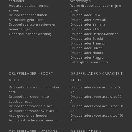
acculader
vrachtwagen
Hoe accu opladen zonder
Welke druppellader voor mijn e-
stroom
bike?
Druppellader aansluiten
Druppellader BMW
Startkabels gebruiken
Druppellader Kawasaki
Druppellader.com reviews en
Druppellader Yamaha
beoordelingen
Druppellader KTM
Onderhoudslader werking
Druppellader Harley-Davidson
Druppellader Suzuki
Druppellader Triumph
Druppellader Ducati
Druppellader Honda
Druppellader Piaggio
Batterijlader voor moto
DRUPPELLADER > SOORT
DRUPPELLADER > CAPACITEIT
ACCU
ACCU
Druppelladers voor Lithium-Ion
Druppelladers voor accu’s tot 50
accu
Ah
Druppelladers voor natte
Druppelladers voor accu’s tot 90
Loodzuur accu
Ah
Druppelladers voor Gel accu
Druppelladers voor accu’s tot 130
Druppelladers voor AGM accu
Ah
Accu goed onderhouden
Druppelladers voor accu’s tot 170
Accu elektrische auto: meer info
Ah
DRUPPELLADER > VOLTAGE
DRUPPELLADER >