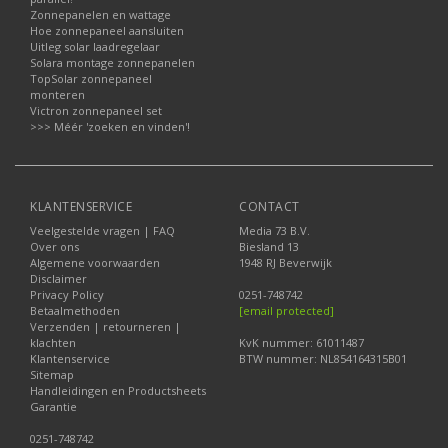
Zonnepanelen en wattage
Hoe zonnepaneel aansluiten
Uitleg solar laadregelaar
Solara montage zonnepanelen
TopSolar zonnepaneel
monteren
Victron zonnepaneel set
>>> Méér 'zoeken en vinden'!
KLANTENSERVICE
CONTACT
Veelgestelde vragen | FAQ
Media 73 B.V.
Over ons
Biesland 13
Algemene voorwaarden
1948 RJ Beverwijk
Disclaimer
Privacy Policy
0251-748742
Betaalmethoden
[email protected]
Verzenden | retourneren |
klachten
KvK nummer: 61011487
Klantenservice
BTW nummer: NL854164315B01
Sitemap
Handleidingen en Productsheets
Garantie
0251-748742