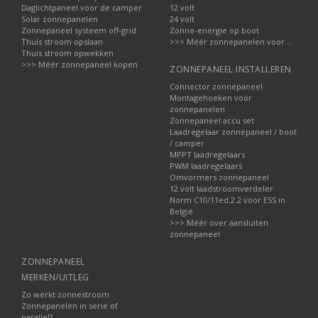
Daglichtpaneel voor de camper
12 volt
Solar zonnepanelen
24 volt
Zonnepaneel systeem off-grid
Zonne-energie op boot
Thuis stroom opslaan
>>> Méér zonnepanelen voor...
Thuis stroom opwekken
>>> Méér zonnepaneel kopen
ZONNEPANEEL INSTALLEREN
Connector zonnepaneel
Montagehoeken voor
zonnepanelen
Zonnepaneel accu set
Laadregelaar zonnepaneel / boot
/ camper
MPPT laadregelaars
PWM laadregelaars
Omvormers zonnepaneel
12 volt laadstroomverdeler
Norm C10/11ed.2.2 voor ESS in
België
>>> Méér over aansluiten
zonnepaneel
ZONNEPANEEL
MERKEN/UITLEG
Zo werkt zonnestroom
Zonnepanelen in serie of
parallel?