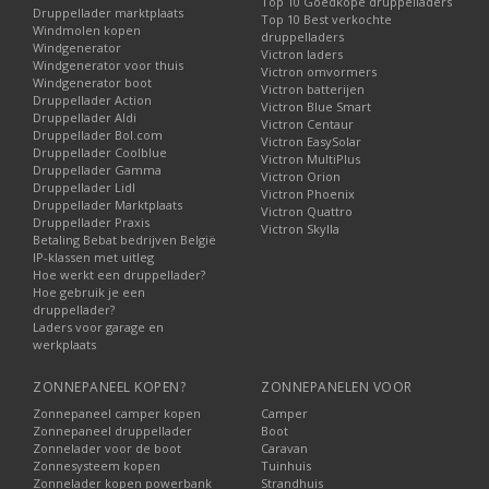
Top 10 Goedkope druppelladers
Druppellader marktplaats
Top 10 Best verkochte
Windmolen kopen
druppelladers
Windgenerator
Victron laders
Windgenerator voor thuis
Victron omvormers
Windgenerator boot
Victron batterijen
Druppellader Action
Victron Blue Smart
Druppellader Aldi
Victron Centaur
Druppellader Bol.com
Victron EasySolar
Druppellader Coolblue
Victron MultiPlus
Druppellader Gamma
Victron Orion
Druppellader Lidl
Victron Phoenix
Druppellader Marktplaats
Victron Quattro
Druppellader Praxis
Victron Skylla
Betaling Bebat bedrijven België
IP-klassen met uitleg
Hoe werkt een druppellader?
Hoe gebruik je een
druppellader?
Laders voor garage en
werkplaats
ZONNEPANEEL KOPEN?
ZONNEPANELEN VOOR
Zonnepaneel camper kopen
Camper
Zonnepaneel druppellader
Boot
Zonnelader voor de boot
Caravan
Zonnesysteem kopen
Tuinhuis
Zonnelader kopen powerbank
Strandhuis