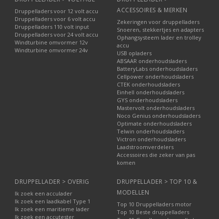
ACCESSOIRES & MERKEN
Druppelladers voor 12 volt accu
Druppelladers voor 6 volt accu
Zekeringen voor druppelladers
Druppelladers 110 volt input
Snoeren, stekkertjes en adapters
Druppelladers voor 24 volt accu
Ophangsysteem lader en trolley
Windturbine omvormer 12v
accu
Windturbine omvormer 24v
USB opladers
ABSAAR onderhoudsladers
BatteryLabs onderhoudsladers
Cellpower onderhoudsladers
CTEK onderhoudsladers
Einhell onderhoudsladers
GYS onderhoudsladers
Mastervolt onderhoudsladers
Noco Genius onderhoudsladers
Optimate onderhoudsladers
Telwin onderhoudsladers
Victron onderhoudsladers
Laadstroomverdelers
Accessoires die zeker van pas
komen
DRUPPELLADER > OVERIG
DRUPPELLADER > TOP 10 &
MODELLEN
Ik zoek een acculader
Ik zoek een laadkabel Type 1
Top 10 Druppelladers motor
Ik zoek een maritieme lader
Top 10 Beste druppelladers
Ik zoek een accutester