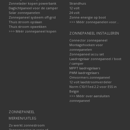
Zonnelader kopen powerbank
Strandhuis
Daglichtpaneel voor de camper
12 volt
Solar zonnepanelen
24 volt
Zonnepaneel systeem off-grid
Zonne-energie op boot
Thuis stroom opslaan
>>> Méér zonnepanelen voor...
Thuis stroom opwekken
>>> Méér zonnepaneel kopen
ZONNEPANEEL INSTALLEREN
Connector zonnepaneel
Montagehoeken voor
zonnepanelen
Zonnepaneel accu set
Laadregelaar zonnepaneel / boot
/ camper
MPPT laadregelaars
PWM laadregelaars
Omvormers zonnepaneel
12 volt laadstroomverdeler
Norm C10/11ed.2.2 voor ESS in
België
>>> Méér over aansluiten
zonnepaneel
ZONNEPANEEL
MERKEN/UITLEG
Zo werkt zonnestroom
Zonnepanelen in serie of