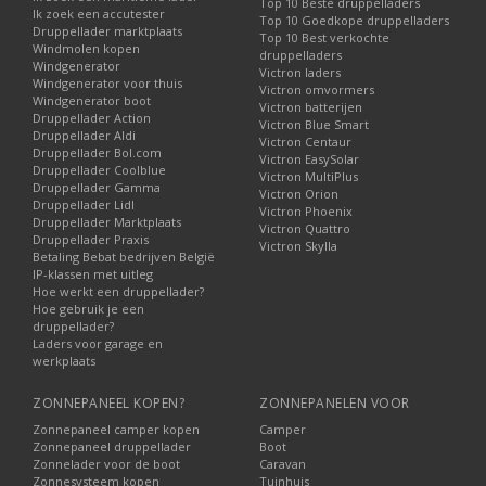
Top 10 Beste druppelladers
Ik zoek een accutester
Top 10 Goedkope druppelladers
Druppellader marktplaats
Top 10 Best verkochte
Windmolen kopen
druppelladers
Windgenerator
Victron laders
Windgenerator voor thuis
Victron omvormers
Windgenerator boot
Victron batterijen
Druppellader Action
Victron Blue Smart
Druppellader Aldi
Victron Centaur
Druppellader Bol.com
Victron EasySolar
Druppellader Coolblue
Victron MultiPlus
Druppellader Gamma
Victron Orion
Druppellader Lidl
Victron Phoenix
Druppellader Marktplaats
Victron Quattro
Druppellader Praxis
Victron Skylla
Betaling Bebat bedrijven België
IP-klassen met uitleg
Hoe werkt een druppellader?
Hoe gebruik je een
druppellader?
Laders voor garage en
werkplaats
ZONNEPANEEL KOPEN?
ZONNEPANELEN VOOR
Zonnepaneel camper kopen
Camper
Zonnepaneel druppellader
Boot
Zonnelader voor de boot
Caravan
Zonnesysteem kopen
Tuinhuis