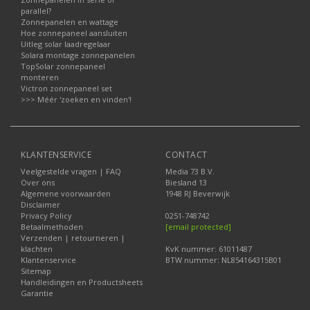
parallel?
Zonnepanelen en wattage
Hoe zonnepaneel aansluiten
Uitleg solar laadregelaar
Solara montage zonnepanelen
TopSolar zonnepaneel
monteren
Victron zonnepaneel set
>>> Méér 'zoeken en vinden'!
KLANTENSERVICE
CONTACT
Veelgestelde vragen | FAQ
Media 73 B.V.
Over ons
Biesland 13
Algemene voorwaarden
1948 RJ Beverwijk
Disclaimer
Privacy Policy
0251-748742
Betaalmethoden
[email protected]
Verzenden | retourneren |
klachten
KvK nummer: 61011487
Klantenservice
BTW nummer: NL854164315B01
Sitemap
Handleidingen en Productsheets
Garantie