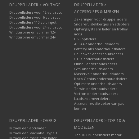
DRUPPELLADER > VOLTAGE
DRUPPELLADER >
ACCESSOIRES & MERKEN
Druppelladers voor 12 volt accu
Druppelladers voor 6 volt accu
Zekeringen voor druppelladers
Druppelladers 110 volt input
Snoeren, stekkertjes en adapters
Druppelladers voor 24 volt accu
Ophangsysteem lader en trolley
Windturbine omvormer 12v
accu
Windturbine omvormer 24v
USB opladers
ABSAAR onderhoudsladers
BatteryLabs onderhoudsladers
Cellpower onderhoudsladers
CTEK onderhoudsladers
Einhell onderhoudsladers
GYS onderhoudsladers
Mastervolt onderhoudsladers
Noco Genius onderhoudsladers
Optimate onderhoudsladers
Telwin onderhoudsladers
Victron onderhoudsladers
Laadstroomverdelers
Accessoires die zeker van pas
komen
DRUPPELLADER > OVERIG
DRUPPELLADER > TOP 10 &
MODELLEN
Ik zoek een acculader
Ik zoek een laadkabel Type 1
Top 10 Druppelladers motor
Ik zoek een maritieme lader