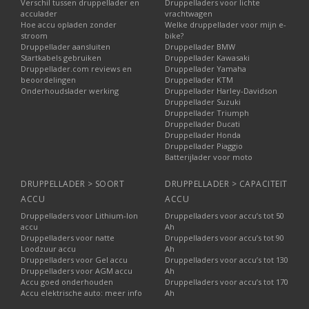
Verschil tussen druppellader en
Druppelladers voor lichte
acculader
vrachtwagen
Hoe accu opladen zonder
Welke druppellader voor mijn e-
stroom
bike?
Druppellader aansluiten
Druppellader BMW
Startkabels gebruiken
Druppellader Kawasaki
Druppellader.com reviews en
Druppellader Yamaha
beoordelingen
Druppellader KTM
Onderhoudslader werking
Druppellader Harley-Davidson
Druppellader Suzuki
Druppellader Triumph
Druppellader Ducati
Druppellader Honda
Druppellader Piaggio
Batterijlader voor moto
DRUPPELLADER > SOORT
DRUPPELLADER > CAPACITEIT
ACCU
ACCU
Druppelladers voor Lithium-Ion
Druppelladers voor accu’s tot 50
accu
Ah
Druppelladers voor natte
Druppelladers voor accu’s tot 90
Loodzuur accu
Ah
Druppelladers voor Gel accu
Druppelladers voor accu’s tot 130
Druppelladers voor AGM accu
Ah
Accu goed onderhouden
Druppelladers voor accu’s tot 170
Accu elektrische auto: meer info
Ah