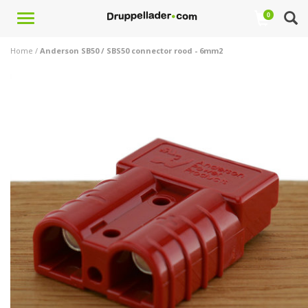
Toggle
0
navigation
Home
/
Anderson SB50 / SBS50 connector rood - 6mm2