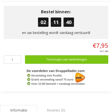
Bestel binnen:
02
11
39
:
:
en uw bestelling wordt vandaag verstuurd!
€7,95
Incl. btw
Toevoegen aan winkelwagen
Informatie
Reviews (0)