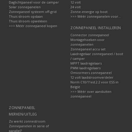
Daglichtpaneel voor de camper
12 volt
Solar zonnepanelen
24 volt
Zonnepaneel systeem off-grid
Zonne-energie op boot
Thuis stroom opslaan
>>> Méér zonnepanelen voor...
Thuis stroom opwekken
>>> Méér zonnepaneel kopen
ZONNEPANEEL INSTALLEREN
Connector zonnepaneel
Montagehoeken voor
zonnepanelen
Zonnepaneel accu set
Laadregelaar zonnepaneel / boot
/ camper
MPPT laadregelaars
PWM laadregelaars
Omvormers zonnepaneel
12 volt laadstroomverdeler
Norm C10/11ed.2.2 voor ESS in
België
>>> Méér over aansluiten
zonnepaneel
ZONNEPANEEL
MERKEN/UITLEG
Zo werkt zonnestroom
Zonnepanelen in serie of
parallel?