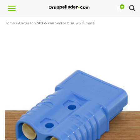
Toggle
0
navigation
Home
/
Anderson SB175 connector blauw - 35mm2