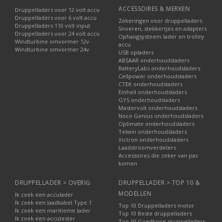
ACCESSOIRES & MERKEN
Druppelladers voor 12 volt accu
Druppelladers voor 6 volt accu
Zekeringen voor druppelladers
Druppelladers 110 volt input
Snoeren, stekkertjes en adapters
Druppelladers voor 24 volt accu
Ophangsysteem lader en trolley
Windturbine omvormer 12v
accu
Windturbine omvormer 24v
USB opladers
ABSAAR onderhoudsladers
BatteryLabs onderhoudsladers
Cellpower onderhoudsladers
CTEK onderhoudsladers
Einhell onderhoudsladers
GYS onderhoudsladers
Mastervolt onderhoudsladers
Noco Genius onderhoudsladers
Optimate onderhoudsladers
Telwin onderhoudsladers
Victron onderhoudsladers
Laadstroomverdelers
Accessoires die zeker van pas
komen
DRUPPELLADER > OVERIG
DRUPPELLADER > TOP 10 &
MODELLEN
Ik zoek een acculader
Ik zoek een laadkabel Type 1
Top 10 Druppelladers motor
Ik zoek een maritieme lader
Top 10 Beste druppelladers
Ik zoek een accutester
Top 10 Goedkope druppelladers