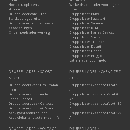
Hoe accu opladen zonder
Welke druppellader voor mijn e-
stroom
bike?
Druppellader aansluiten
Druppellader BMW
Startkabels gebruiken
Druppellader Kawasaki
Druppellader.com reviews en
Druppellader Yamaha
beoordelingen
Druppellader KTM
Onderhoudslader werking
Druppellader Harley-Davidson
Druppellader Suzuki
Druppellader Triumph
Druppellader Ducati
Druppellader Honda
Druppellader Piaggio
Batterijlader voor moto
DRUPPELLADER > SOORT
DRUPPELLADER > CAPACITEIT
ACCU
ACCU
Druppelladers voor Lithium-Ion
Druppelladers voor accu’s tot 50
accu
Ah
Druppelladers voor natte
Druppelladers voor accu’s tot 90
Loodzuur accu
Ah
Druppelladers voor Gel accu
Druppelladers voor accu’s tot 130
Druppelladers voor AGM accu
Ah
Accu goed onderhouden
Druppelladers voor accu’s tot 170
Accu elektrische auto: meer info
Ah
DRUPPELLADER > VOLTAGE
DRUPPELLADER >