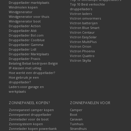
Druppellader marktplaats
Top 10 Best verkochte
Windmolen kopen
druppelladers
Windgenerator
Victron laders
Windgenerator voor thuis
Victron omvormers
Windgenerator boot
Victron batterijen
Druppellader Action
Victron Blue Smart
Druppellader Aldi
Victron Centaur
Druppellader Bol.com
Victron EasySolar
Druppellader Coolblue
Victron MultiPlus
Druppellader Gamma
Victron Orion
Druppellader Lidl
Victron Phoenix
Druppellader Marktplaats
Victron Quattro
Druppellader Praxis
Victron Skylla
Betaling Bebat bedrijven België
IP-klassen met uitleg
Hoe werkt een druppellader?
Hoe gebruik je een
druppellader?
Laders voor garage en
werkplaats
ZONNEPANEEL KOPEN?
ZONNEPANELEN VOOR
Zonnepaneel camper kopen
Camper
Zonnepaneel druppellader
Boot
Zonnelader voor de boot
Caravan
Zonnesysteem kopen
Tuinhuis
Zonnelader kopen powerbank
Strandhuis