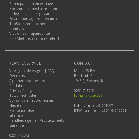
Zonnepanelen en wattage
Hoe zonnepaneel aansluiten
Uitleg solar laadregelaar
Solara montage zonnepanelen
TopSolar zonnepaneel
monteren
Victron zonnepaneel set
>>> Méér 'zoeken en vinden'!
KLANTENSERVICE
CONTACT
Veelgestelde vragen | FAQ
Media 73 B.V.
Over ons
Biesland 13
Algemene voorwaarden
1948 RJ Beverwijk
Disclaimer
Privacy Policy
0251-748742
Betaalmethoden
[email protected]
Verzenden | retourneren |
klachten
KvK nummer: 61011487
Klantenservice
BTW nummer: NL854164315B01
Sitemap
Handleidingen en Productsheets
Garantie
0251-748742