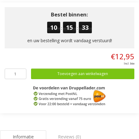
Bestel binnen:
10
15
33
:
:
en uw bestelling wordt vandaag verstuurd!
€12,95
Incl. btw
Toevoegen aan winkelwagen
Informatie
Reviews (0)