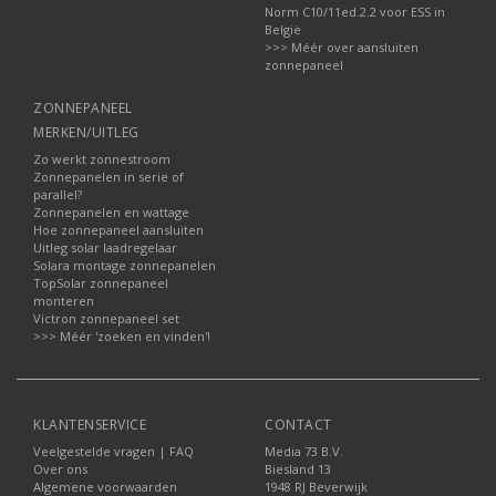
Norm C10/11ed.2.2 voor ESS in
België
>>> Méér over aansluiten
zonnepaneel
ZONNEPANEEL
MERKEN/UITLEG
Zo werkt zonnestroom
Zonnepanelen in serie of
parallel?
Zonnepanelen en wattage
Hoe zonnepaneel aansluiten
Uitleg solar laadregelaar
Solara montage zonnepanelen
TopSolar zonnepaneel
monteren
Victron zonnepaneel set
>>> Méér 'zoeken en vinden'!
KLANTENSERVICE
CONTACT
Veelgestelde vragen | FAQ
Media 73 B.V.
Over ons
Biesland 13
Algemene voorwaarden
1948 RJ Beverwijk