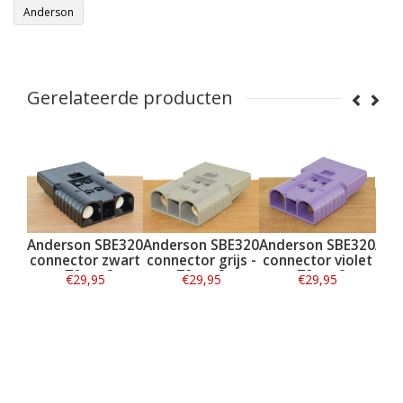
Anderson
Gerelateerde producten
n SBE320
Anderson SBE320
Anderson SBE320
Anderson SBE32
or zwart
connector grijs -
connector violet
connector oranje
0mm2
70mm2
- 70mm2
- 70mm2
,95
€29,95
€29,95
€31,95
matie
Informatie
Informatie
Informatie