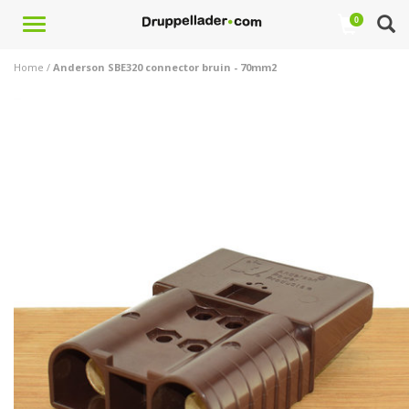
Toggle
0
navigation
Home
/
Anderson SBE320 connector bruin - 70mm2