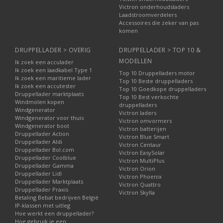
Victron onderhoudsladers
Laadstroomverdelers
Accessoires die zeker van pas
komen
DRUPPELLADER > OVERIG
DRUPPELLADER > TOP 10 &
MODELLEN
Ik zoek een acculader
Ik zoek een laadkabel Type 1
Top 10 Druppelladers motor
Ik zoek een maritieme lader
Top 10 Beste druppelladers
Ik zoek een accutester
Top 10 Goedkope druppelladers
Druppellader marktplaats
Top 10 Best verkochte
Windmolen kopen
druppelladers
Windgenerator
Victron laders
Windgenerator voor thuis
Victron omvormers
Windgenerator boot
Victron batterijen
Druppellader Action
Victron Blue Smart
Druppellader Aldi
Victron Centaur
Druppellader Bol.com
Victron EasySolar
Druppellader Coolblue
Victron MultiPlus
Druppellader Gamma
Victron Orion
Druppellader Lidl
Victron Phoenix
Druppellader Marktplaats
Victron Quattro
Druppellader Praxis
Victron Skylla
Betaling Bebat bedrijven België
IP-klassen met uitleg
Hoe werkt een druppellader?
Hoe gebruik je een