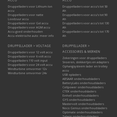
ACCU
ACCU
Druppelladers voor Lithium-Ion
Druppelladers voor accu’s tot 50
accu
Ah
Druppelladers voor natte
Druppelladers voor accu’s tot 90
Loodzuur accu
Ah
Druppelladers voor Gel accu
Druppelladers voor accu’s tot 130
Druppelladers voor AGM accu
Ah
Accu goed onderhouden
Druppelladers voor accu’s tot 170
Accu elektrische auto: meer info
Ah
DRUPPELLADER > VOLTAGE
DRUPPELLADER >
ACCESSOIRES & MERKEN
Druppelladers voor 12 volt accu
Druppelladers voor 6 volt accu
Zekeringen voor druppelladers
Druppelladers 110 volt input
Snoeren, stekkertjes en adapters
Druppelladers voor 24 volt accu
Ophangsysteem lader en trolley
Windturbine omvormer 12v
accu
Windturbine omvormer 24v
USB opladers
ABSAAR onderhoudsladers
BatteryLabs onderhoudsladers
Cellpower onderhoudsladers
CTEK onderhoudsladers
Einhell onderhoudsladers
GYS onderhoudsladers
Mastervolt onderhoudsladers
Noco Genius onderhoudsladers
Optimate onderhoudsladers
Telwin onderhoudsladers