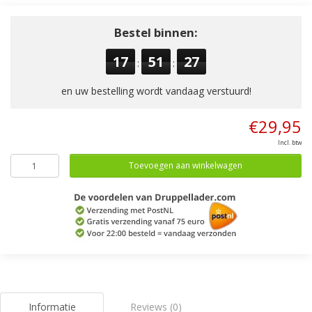
Bestel binnen:
17
51
27
:
:
en uw bestelling wordt vandaag verstuurd!
€29,95
Incl. btw
Toevoegen aan winkelwagen
Informatie
Reviews (0)