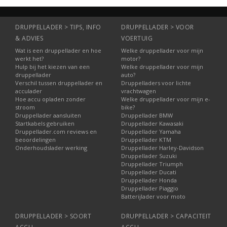
DRUPPELLADER > TIPS, INFO
DRUPPELLADER > VOOR
& ADVIES
VOERTUIG
Wat is een druppellader en hoe
Welke druppellader voor mijn
werkt het?
motor?
Hulp bij het kiezen van een
Welke druppellader voor mijn
druppellader
auto?
Verschil tussen druppellader en
Druppelladers voor lichte
acculader
vrachtwagen
Hoe accu opladen zonder
Welke druppellader voor mijn e-
stroom
bike?
Druppellader aansluiten
Druppellader BMW
Startkabels gebruiken
Druppellader Kawasaki
Druppellader.com reviews en
Druppellader Yamaha
beoordelingen
Druppellader KTM
Onderhoudslader werking
Druppellader Harley-Davidson
Druppellader Suzuki
Druppellader Triumph
Druppellader Ducati
Druppellader Honda
Druppellader Piaggio
Batterijlader voor moto
DRUPPELLADER > SOORT
DRUPPELLADER > CAPACITEIT