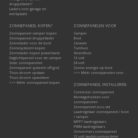
druppellader?
Laders voor garage en
werkplaats
ZONNEPANEEL KOPEN?
ZONNEPANELEN VOOR
Zonnepaneel camper kopen
Camper
Zonnepaneel druppellader
Boot
Zonnelader voor de boot
Caravan
Zonnesysteem kopen
Tuinhuis
Zonnelader kopen powerbank
Strandhuis
Daglichtpaneel voor de camper
12 volt
Solar zonnepanelen
24 volt
Zonnepaneel systeem off-grid
Zonne-energie op boot
Thuis stroom opslaan
>>> Méér zonnepanelen voor...
Thuis stroom opwekken
>>> Méér zonnepaneel kopen
ZONNEPANEEL INSTALLEREN
Connector zonnepaneel
Montagehoeken voor
zonnepanelen
Zonnepaneel accu set
Laadregelaar zonnepaneel / boot
/ camper
MPPT laadregelaars
PWM laadregelaars
Omvormers zonnepaneel
12 volt laadstroomverdeler