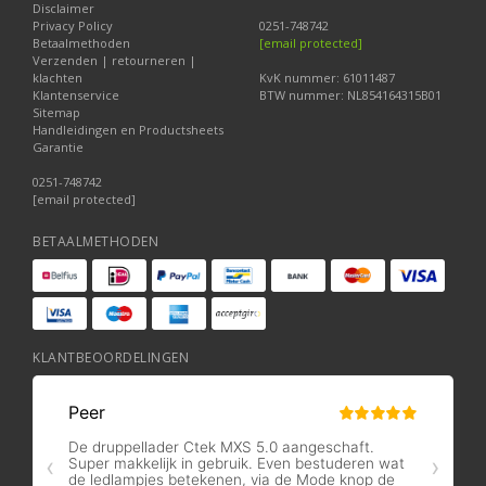
Disclaimer
Privacy Policy
0251-748742
Betaalmethoden
[email protected]
Verzenden | retourneren |
klachten
KvK nummer: 61011487
Klantenservice
BTW nummer: NL854164315B01
Sitemap
Handleidingen en Productsheets
Garantie
0251-748742
[email protected]
BETAALMETHODEN
KLANTBEOORDELINGEN