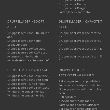
Druppellader Ducati
Druppellader Honda
Druppellader Piaggio
Batterijlader voor moto
DRUPPELLADER > SOORT
DRUPPELLADER > CAPACITEIT
ACCU
ACCU
Druppelladers voor Lithium-Ion
Druppelladers voor accu’s tot 50
accu
Ah
Druppelladers voor natte
Druppelladers voor accu’s tot 90
Loodzuur accu
Ah
Druppelladers voor Gel accu
Druppelladers voor accu’s tot 130
Druppelladers voor AGM accu
Ah
Accu goed onderhouden
Druppelladers voor accu’s tot 170
Accu elektrische auto: meer info
Ah
DRUPPELLADER > VOLTAGE
DRUPPELLADER >
ACCESSOIRES & MERKEN
Druppelladers voor 12 volt accu
Druppelladers voor 6 volt accu
Zekeringen voor druppelladers
Druppelladers 110 volt input
Snoeren, stekkertjes en adapters
Druppelladers voor 24 volt accu
Ophangsysteem lader en trolley
Windturbine omvormer 12v
accu
Windturbine omvormer 24v
USB opladers
ABSAAR onderhoudsladers
BatteryLabs onderhoudsladers
Cellpower onderhoudsladers