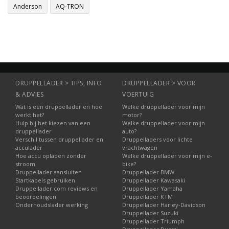
Anderson
AQ-TRON
DRUPPELLADER > TIPS, INFO
DRUPPELLADER > VOOR
& ADVIES
VOERTUIG
Wat is een druppellader en hoe
Welke druppellader voor mijn
werkt het?
motor?
Hulp bij het kiezen van een
Welke druppellader voor mijn
druppellader
auto?
Verschil tussen druppellader en
Druppelladers voor lichte
acculader
vrachtwagen
Hoe accu opladen zonder
Welke druppellader voor mijn e-
stroom
bike?
Druppellader aansluiten
Druppellader BMW
Startkabels gebruiken
Druppellader Kawasaki
Druppellader.com reviews en
Druppellader Yamaha
beoordelingen
Druppellader KTM
Onderhoudslader werking
Druppellader Harley-Davidson
Druppellader Suzuki
Druppellader Triumph