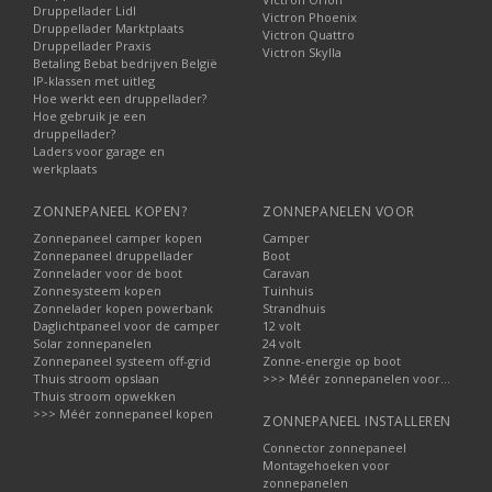
Druppellader Lidl
Victron Phoenix
Druppellader Marktplaats
Victron Quattro
Druppellader Praxis
Victron Skylla
Betaling Bebat bedrijven België
IP-klassen met uitleg
Hoe werkt een druppellader?
Hoe gebruik je een
druppellader?
Laders voor garage en
werkplaats
ZONNEPANEEL KOPEN?
ZONNEPANELEN VOOR
Zonnepaneel camper kopen
Camper
Zonnepaneel druppellader
Boot
Zonnelader voor de boot
Caravan
Zonnesysteem kopen
Tuinhuis
Zonnelader kopen powerbank
Strandhuis
Daglichtpaneel voor de camper
12 volt
Solar zonnepanelen
24 volt
Zonnepaneel systeem off-grid
Zonne-energie op boot
Thuis stroom opslaan
>>> Méér zonnepanelen voor...
Thuis stroom opwekken
>>> Méér zonnepaneel kopen
ZONNEPANEEL INSTALLEREN
Connector zonnepaneel
Montagehoeken voor
zonnepanelen