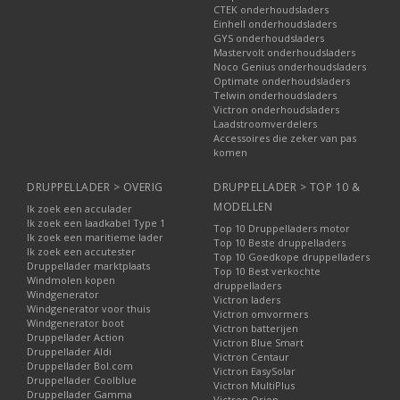
CTEK onderhoudsladers
Einhell onderhoudsladers
GYS onderhoudsladers
Mastervolt onderhoudsladers
Noco Genius onderhoudsladers
Optimate onderhoudsladers
Telwin onderhoudsladers
Victron onderhoudsladers
Laadstroomverdelers
Accessoires die zeker van pas
komen
DRUPPELLADER > OVERIG
DRUPPELLADER > TOP 10 &
MODELLEN
Ik zoek een acculader
Ik zoek een laadkabel Type 1
Top 10 Druppelladers motor
Ik zoek een maritieme lader
Top 10 Beste druppelladers
Ik zoek een accutester
Top 10 Goedkope druppelladers
Druppellader marktplaats
Top 10 Best verkochte
Windmolen kopen
druppelladers
Windgenerator
Victron laders
Windgenerator voor thuis
Victron omvormers
Windgenerator boot
Victron batterijen
Druppellader Action
Victron Blue Smart
Druppellader Aldi
Victron Centaur
Druppellader Bol.com
Victron EasySolar
Druppellader Coolblue
Victron MultiPlus
Druppellader Gamma
Victron Orion