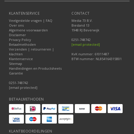
KLANTENSERVICE
CONTACT
Veelgestelde vragen | FAQ
Media 73 B.V.
Over ons
Biesland 13
Algemene voorwaarden
1948 RJ Beverwijk
Disclaimer
Privacy Policy
0251-748742
Betaalmethoden
[email protected]
Verzenden | retourneren |
klachten
KvK nummer: 61011487
Klantenservice
BTW nummer: NL854164315B01
Sitemap
Handleidingen en Productsheets
Garantie
0251-748742
[email protected]
BETAALMETHODEN
KLANTBEOORDELINGEN