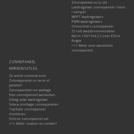
Zonnepaneel accu set
Laadregelaar zonnepaneel / boot
/ camper
MPPT laadregelaars
PWM laadregelaars
Omvormers zonnepaneel
12 volt laadstroomverdeler
Norm C10/11ed.2.2 voor ESS in
België
>>> Méér over aansluiten
zonnepaneel
ZONNEPANEEL
MERKEN/UITLEG
Zo werkt zonnestroom
Zonnepanelen in serie of
parallel?
Zonnepanelen en wattage
Hoe zonnepaneel aansluiten
Uitleg solar laadregelaar
Solara montage zonnepanelen
TopSolar zonnepaneel
monteren
Victron zonnepaneel set
>>> Méér 'zoeken en vinden'!