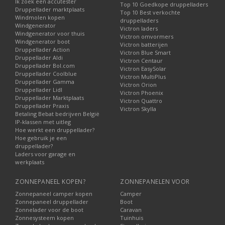
Ik zoek een accutester
Top 10 Goedkope druppelladers
Druppellader marktplaats
Top 10 Best verkochte
Windmolen kopen
druppelladers
Windgenerator
Victron laders
Windgenerator voor thuis
Victron omvormers
Windgenerator boot
Victron batterijen
Druppellader Action
Victron Blue Smart
Druppellader Aldi
Victron Centaur
Druppellader Bol.com
Victron EasySolar
Druppellader Coolblue
Victron MultiPlus
Druppellader Gamma
Victron Orion
Druppellader Lidl
Victron Phoenix
Druppellader Marktplaats
Victron Quattro
Druppellader Praxis
Victron Skylla
Betaling Bebat bedrijven België
IP-klassen met uitleg
Hoe werkt een druppellader?
Hoe gebruik je een
druppellader?
Laders voor garage en
werkplaats
ZONNEPANEEL KOPEN?
ZONNEPANELEN VOOR
Zonnepaneel camper kopen
Camper
Zonnepaneel druppellader
Boot
Zonnelader voor de boot
Caravan
Zonnesysteem kopen
Tuinhuis