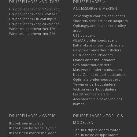
DRUPPELLADER > VOLTAGE
DRUPPELLADER >
ACCESSOIRES & MERKEN
Druppelladers voor 12 volt accu
Druppelladers voor 6 volt accu
Zekeringen voor druppelladers
Druppelladers 110 volt input
Snoeren, stekkertjes en adapters
Druppelladers voor 24 volt accu
Ophangsysteem lader en trolley
Windturbine omvormer 12v
accu
Windturbine omvormer 24v
USB opladers
ABSAAR onderhoudsladers
BatteryLabs onderhoudsladers
Cellpower onderhoudsladers
CTEK onderhoudsladers
Einhell onderhoudsladers
GYS onderhoudsladers
Mastervolt onderhoudsladers
Noco Genius onderhoudsladers
Optimate onderhoudsladers
Telwin onderhoudsladers
Victron onderhoudsladers
Laadstroomverdelers
Accessoires die zeker van pas
komen
DRUPPELLADER > OVERIG
DRUPPELLADER > TOP 10 &
MODELLEN
Ik zoek een acculader
Ik zoek een laadkabel Type 1
Top 10 Druppelladers motor
Ik zoek een maritieme lader
Top 10 Beste druppelladers