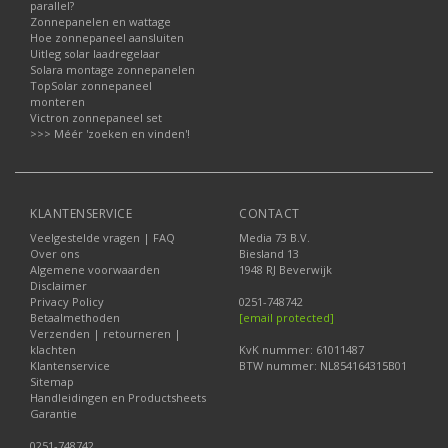
parallel?
Zonnepanelen en wattage
Hoe zonnepaneel aansluiten
Uitleg solar laadregelaar
Solara montage zonnepanelen
TopSolar zonnepaneel
monteren
Victron zonnepaneel set
>>> Méér 'zoeken en vinden'!
KLANTENSERVICE
CONTACT
Veelgestelde vragen | FAQ
Media 73 B.V.
Over ons
Biesland 13
Algemene voorwaarden
1948 RJ Beverwijk
Disclaimer
Privacy Policy
0251-748742
Betaalmethoden
[email protected]
Verzenden | retourneren |
klachten
KvK nummer: 61011487
Klantenservice
BTW nummer: NL854164315B01
Sitemap
Handleidingen en Productsheets
Garantie
0251-748742