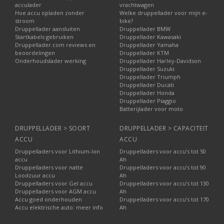
acculader
vrachtwagen
Hoe accu opladen zonder
Welke druppellader voor mijn e-
stroom
bike?
Druppellader aansluiten
Druppellader BMW
Startkabels gebruiken
Druppellader Kawasaki
Druppellader.com reviews en
Druppellader Yamaha
beoordelingen
Druppellader KTM
Onderhoudslader werking
Druppellader Harley-Davidson
Druppellader Suzuki
Druppellader Triumph
Druppellader Ducati
Druppellader Honda
Druppellader Piaggio
Batterijlader voor moto
DRUPPELLADER > SOORT
DRUPPELLADER > CAPACITEIT
ACCU
ACCU
Druppelladers voor Lithium-Ion
Druppelladers voor accu’s tot 50
accu
Ah
Druppelladers voor natte
Druppelladers voor accu’s tot 90
Loodzuur accu
Ah
Druppelladers voor Gel accu
Druppelladers voor accu’s tot 130
Druppelladers voor AGM accu
Ah
Accu goed onderhouden
Druppelladers voor accu’s tot 170
Accu elektrische auto: meer info
Ah