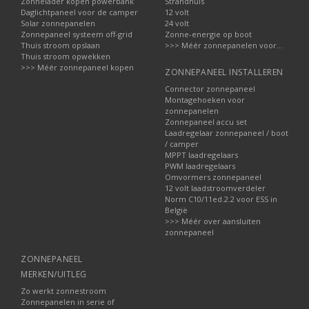
Zonnelader kopen powerbank
Strandhuis
Daglichtpaneel voor de camper
12 volt
Solar zonnepanelen
24 volt
Zonnepaneel systeem off-grid
Zonne-energie op boot
Thuis stroom opslaan
>>> Méér zonnepanelen voor...
Thuis stroom opwekken
>>> Méér zonnepaneel kopen
ZONNEPANEEL INSTALLEREN
Connector zonnepaneel
Montagehoeken voor
zonnepanelen
Zonnepaneel accu set
Laadregelaar zonnepaneel / boot
/ camper
MPPT laadregelaars
PWM laadregelaars
Omvormers zonnepaneel
12 volt laadstroomverdeler
Norm C10/11ed.2.2 voor ESS in
België
>>> Méér over aansluiten
zonnepaneel
ZONNEPANEEL
MERKEN/UITLEG
Zo werkt zonnestroom
Zonnepanelen in serie of