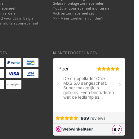
rs
Solara montage zonnepanelen
nepaneel
TopSolar zonnepaneel monteren
omverdeler
Victron zonnepaneel set
2 voor ESS in België
>>> Méér 'zoeken en vinden'!
ansluiten zonnepaneel
DEN
KLANTBEOORDELINGEN