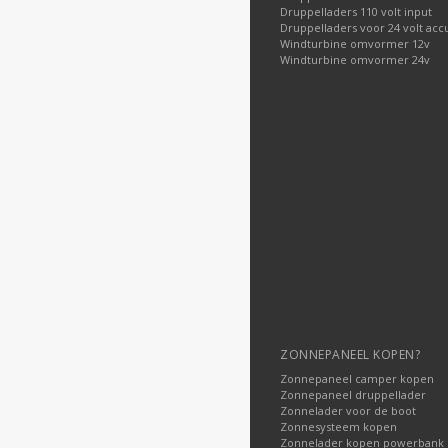
Druppelladers 110 volt input
Druppelladers voor 24 volt acc
Windturbine omvormer 12v
Windturbine omvormer 24v
ZONNEPANEEL KOPEN?
Zonnepaneel camper kopen
Zonnepaneel druppellader
Zonnelader voor de boot
Zonnesysteem kopen
Zonnelader kopen powerbank