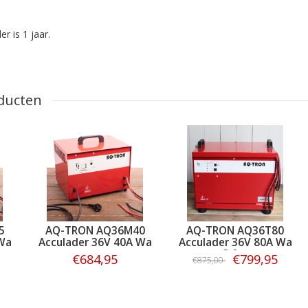
r is 1 jaar.
ducten
5
AQ-TRON AQ36M40
AQ-TRON AQ36T80
Wa
Acculader 36V 40A Wa
Acculader 36V 80A Wa
- 3 fase
€684,95
€799,95
€875,00
Bestellen
Bestellen