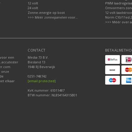
r
12 volt
PWM laadregelaa
24 volt
Omvormers zon
Zonne-energie op boot
12 volt laadstro
>>> Méér zonnepanelen voor...
Norm C10/11ed.2.
>>> Méér over a
CONTACT
BETAALMETHO
 voor een
Media 73 B.V.
, accutester
Biesland 13
der.com
1948 RJ Beverwijk
r onze
nde
0251-748742
et elkaar
[email protected]
KvK nummer: 61011487
BTW nummer: NL854164315B01