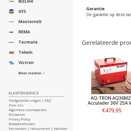
BizLine
Garantie
GYS
De garantie op deze lade
Mastervolt
REMA
Gerelateerde pro
Tecmate
Telwin
Victron
Meer merken
KLANTENSERVICE
AQ-TRON AQ36M2
Veelgestelde vragen | FAQ
Acculader 36V 25A 
Over ons
€479,95
Algemene voorwaarden
Disclaimer
Privacy Policy
Bestellen
Betaalmethoden
Verzenden | retourneren | klachten