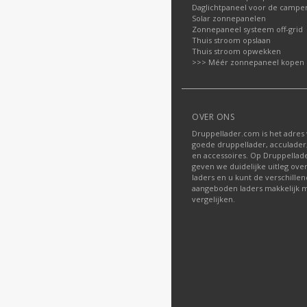
Daglichtpaneel voor de campe
Solar zonnepanelen
Zonnepaneel systeem off-grid
Thuis stroom opslaan
Thuis stroom opwekken
>>> Méér zonnepaneel kopen
OVER ONS
Druppellader.com is het adres
goede druppellader, acculader
en accessoires. Op Druppella
geven we duidelijke uitleg ove
laders en u kunt de verschille
aangeboden laders makkelijk m
vergelijken.