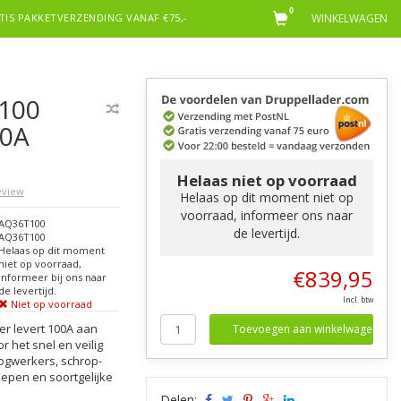
0
TIS PAKKETVERZENDING VANAF €75,-
WINKELWAGEN
100
00A
Helaas niet op voorraad
review
Helaas op dit moment niet op
voorraad, informeer ons naar
AQ36T100
de levertijd.
AQ36T100
Helaas op dit moment
niet op voorraad,
€839,95
informeer bij ons naar
de levertijd.
Incl. btw
Niet op voorraad
r levert 100A aan
Toevoegen aan winkelwagen
 het snel en veilig
oogwerkers, schrop-
epen en soortgelijke
Delen: