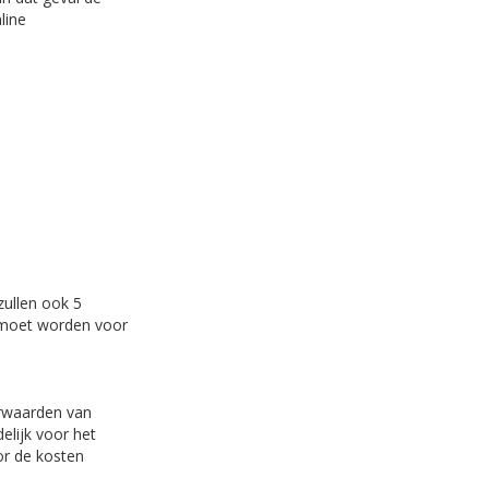
line
zullen ook 5
d moet worden voor
orwaarden van
elijk voor het
or de kosten