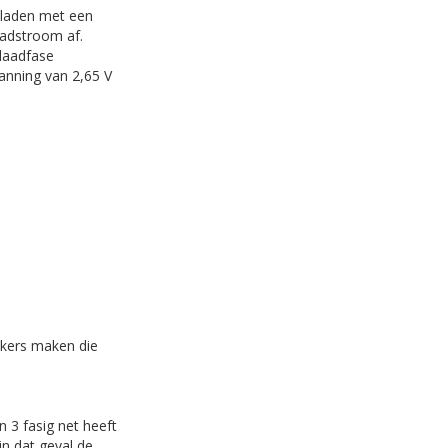
 laden met een
aadstroom af.
laadfase
anning van 2,65 V
ekkers maken die
 3 fasig net heeft
n dat geval de