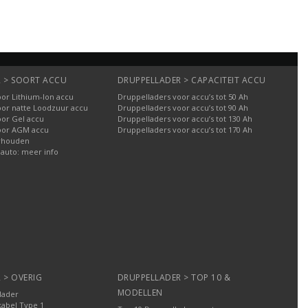
 > SOORT ACCU
DRUPPELLADER > CAPACITEIT ACCU
or Lithium-Ion accu
Druppelladers voor accu’s tot 50 Ah
oor natte Loodzuur accu
Druppelladers voor accu’s tot 90 Ah
oor Gel accu
Druppelladers voor accu’s tot 130 Ah
oor AGM accu
Druppelladers voor accu’s tot 170 Ah
rhouden
 auto: meer info
 > OVERIG
DRUPPELLADER > TOP 10 &
MODELLEN
lader
kabel Type 1