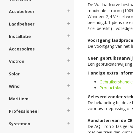
De Wa laadcurve bestaa
maximale stroom (100%)
Accubeheer
Wanneer 2,4 V / cel wo
beëindigd. Tijdens de 
Laadbeheer
/ cel bereikt (= volledig
Installatie
Voortgang laadproc
De voortgang van het l
Accessoires
Geen gebruiksaanwi
Victron
Een gebruiksaanwijzing 
Handige extra inform
Solar
Gebruikershandle
Wind
Productblad
Geleverd zonder ste
Maritiem
De bekabeling bij deze 
voor uw toepassing of si
Professioneel
Aansluiten van de CE
Systemen
De AQ-Tron 3 fasige la
met neutraal dan kunt 