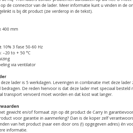
n op de connector van de lader. Meer informatie kunt u vinden in de on
linkt is bij dit product (zie verderop in de tekst).
 x 400 mm
 ± 10% 3 fase 50-60 Hz
 –20 to + 50 °C
izing
ling via ventilator
der
n deze lader is 5 werkdagen. Leveringen in combinatie met deze lader 
 bedragen. De reden hiervoor is dat deze lader met speciaal bestel
al transport vervoerd moet worden en dat kost wat langer.
orwaarden
et gewicht en/of formaat zijn op dit product de Carry In garantievo
oduct voor garantie in aanmerking? Dan is de koper zelf verantwoord
enden van het product (naar een door ons (!) opgegeven adres) én vo
re informatie.