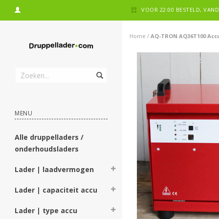
VOOR 22:00 BESTELD, VA
Home
/
AQ-TRON AQ36T100 Accul
MENU
Alle druppelladers /
onderhoudsladers
Lader | laadvermogen
Lader | capaciteit accu
Lader | type accu