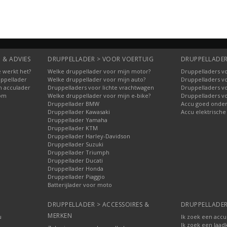
 & ADVIES
DRUPPELLADER > VOOR VOERTUIG
DRUPPELLADER
 werkt het?
Welke druppellader voor mijn motor?
Druppelladers vo
uppellader
Welke druppellader voor mijn auto?
Druppelladers v
n acculader
Druppelladers voor lichte vrachtwagen
Druppelladers v
oom
Welke druppellader voor mijn e-bike?
Druppelladers v
Druppellader BMW
Accu goed onde
Druppellader Kawasaki
Accu elektrische
Druppellader Yamaha
Druppellader KTM
Druppellader Harley-Davidson
Druppellader Suzuki
Druppellader Triumph
Druppellader Ducati
Druppellader Honda
Druppellader Piaggio
Batterijlader voor moto
DRUPPELLADER > ACCESSOIRES &
DRUPPELLADER
MERKEN
u
Ik zoek een accu
Ik zoek een laad