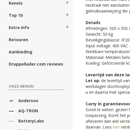
Kennis
neutraal niet aansluite
gebruiksaanwijzing die ge
Top 10
Details
Extra info
Afmetingen: 500 x 350
Gewicht: 50 kg
Retouren
Beveiligingsklasse: IP20
Input voltage: 400 VAC
Werkbare temperaturen:
Aanbieding
Materiaal: Metalen behu
Koeling: Geforceerde koe
Druppellader.com reviews
Levertijd van deze la
Let op:
de levertijd va
werkdagen doorlooptijd
ONZE MERKEN
u en daarna met specia
Anderson
Carry In garantievo
Goed te weten: gezien h
AQ-TRON
toepassing. Komt het pr
BatteryLabs
afleveren dan wel verz
daarvan. Lees
hier
verde