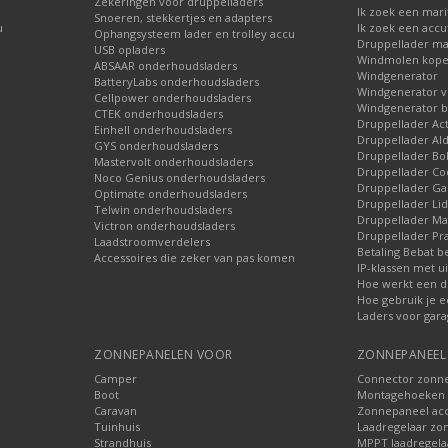
Zekeringen voor druppelladers
Ik zoek een mari
Snoeren, stekkertjes en adapters
u
Ik zoek een accu
Ophangsysteem lader en trolley accu
Druppellader ma
USB opladers
Windmolen kop
ABSAAR onderhoudsladers
Windgenerator
BatteryLabs onderhoudsladers
Windgenerator v
Cellpower onderhoudsladers
Windgenerator b
CTEK onderhoudsladers
Druppellader Ac
Einhell onderhoudsladers
Druppellader Ald
GYS onderhoudsladers
Druppellader Bo
Mastervolt onderhoudsladers
Druppellader Co
Noco Genius onderhoudsladers
Druppellader 
Optimate onderhoudsladers
Druppellader Lid
Telwin onderhoudsladers
Druppellader Mar
Victron onderhoudsladers
Druppellader Pra
Laadstroomverdelers
Betaling Bebat b
Accessoires die zeker van pas komen
IP-klassen met ui
Hoe werkt een d
Hoe gebruik je e
Laders voor gara
ZONNEPANELEN VOOR
ZONNEPANEEL 
Camper
Connector zonn
Boot
Montagehoeken 
Caravan
Zonnepaneel acc
Tuinhuis
Laadregelaar zo
Strandhuis
MPPT laadregela