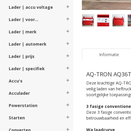
Lader | accu voltage
Lader | voor...
Lader | merk
Lader | automerk
Informatie
Lader | prijs
Lader | specifiek
AQ-TRON AQ36T10
Accu's
Deze krachtige AQ-TRON
veilig laden van heftru
Acculader
soortgelijke toepassing
Powerstation
3 fasige conventione
Deze 3 fasige conventio
Starten
betrouwbaarheid en effi
Wa laadcurve
Converten