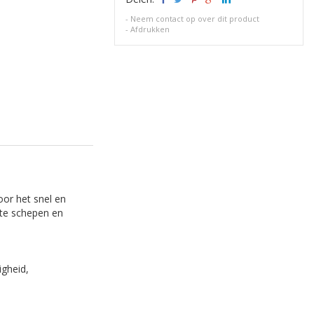
-
Neem contact op over dit product
-
Afdrukken
or het snel en
ote schepen en
igheid,