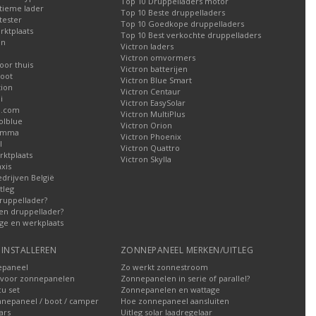
Top 10 Druppelladers motor
tieme lader
Top 10 Beste druppelladers
tester
Top 10 Goedkope druppelladers
rktplaats
Top 10 Best verkochte druppelladers
en
Victron laders
Victron omvormers
oor thuis
Victron batterijen
oot
Victron Blue Smart
tion
Victron Centaur
i
Victron EasySolar
l.com
Victron MultiPlus
olblue
Victron Orion
Gamma
Victron Phoenix
l
Victron Quattro
ktplaats
Victron Skylla
xis
edrijven België
tleg
ruppellader?
en druppellader?
ge en werkplaats
INSTALLEREN
ZONNEPANEEL MERKEN/UITLEG
epaneel
Zo werkt zonnestroom
voor zonnepanelen
Zonnepanelen in serie of parallel?
u set
Zonnepanelen en wattage
nnepaneel / boot / camper
Hoe zonnepaneel aansluiten
ars
Uitleg solar laadregelaar