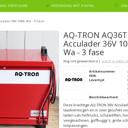
NDAAG VERSTUURD
VERZENDING MET POSTNL
GRA
ader 36V 100A Wa - 3 fase
AQ-TRON AQ36T
Acculader 36V 1
Wa - 3 fase
Nog niet gewaardeerd
|
Schrijf je eigen 
Artikelnummer:
EAN:
Levertijd:
Beschikbaarheid:
Deze krachtige AQ-TRON 36V Acculade
laadvermogen en is zeer geschikt voor
laden van heftrucks, schaarliften, h
veegmachines, golfbuggy's, grote sch
toepassingen.