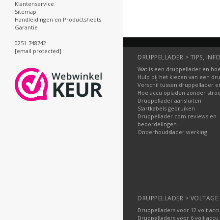
Klantenservice
Sitemap
Handleidingen en Productsheets
Garantie
0251-748742
[email protected]
DRUPPELLADER > TIPS, INFO
Wat is een druppellader en hoe
Hulp bij het kiezen van een dr
Verschil tussen druppellader e
Hoe accu opladen zonder str
Druppellader aansluiten
Startkabels gebruiken
Druppellader.com reviews en
beoordelingen
Onderhoudslader werking
DRUPPELLADER > VOLTAGE
Druppelladers voor 12 volt acc
Druppelladers voor 6 volt accu