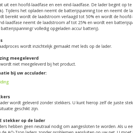
t uit een hoofd-laadfase en een eind-laadfase. De lader begint op te
. Tijdens het opladen neemt de batterijspanning toe en neemt de l
rdt bereikt wordt de laadstroom verlaagd tot 50% en wordt de hoofd-
eind-laadfase neemt de laadstroom af tot 25% en wordt een batterijsp
e batterijspanning/ volledig opgeladen accu/ batterij).
es
aadproces wordt inzichtelijk gemaakt met leds op de lader.
jzing meegeleverd
wordt niet meegeleverd bij het product.
atie bij uw acculader:
iding
kkers
lader wordt geleverd zonder stekkers. U kunt hierop zelf de juiste st
tuatie geschikt zijn.
E stekker op de lader
ders hebben geen neutraal nodig om aangesloten te worden. Als u een
u de AQ-Tron laders zonder problemen aansluiten op uw net. U moet i