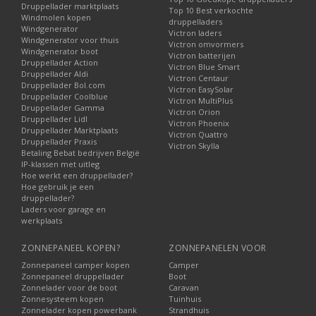
Druppellader marktplaats
Top 10 Best verkochte
Windmolen kopen
druppelladers
Windgenerator
Victron laders
Windgenerator voor thuis
Victron omvormers
Windgenerator boot
Victron batterijen
Druppellader Action
Victron Blue Smart
Druppellader Aldi
Victron Centaur
Druppellader Bol.com
Victron EasySolar
Druppellader Coolblue
Victron MultiPlus
Druppellader Gamma
Victron Orion
Druppellader Lidl
Victron Phoenix
Druppellader Marktplaats
Victron Quattro
Druppellader Praxis
Victron Skylla
Betaling Bebat bedrijven België
IP-klassen met uitleg
Hoe werkt een druppellader?
Hoe gebruik je een
druppellader?
Laders voor garage en
werkplaats
ZONNEPANEEL KOPEN?
ZONNEPANELEN VOOR
Zonnepaneel camper kopen
Camper
Zonnepaneel druppellader
Boot
Zonnelader voor de boot
Caravan
Zonnesysteem kopen
Tuinhuis
Zonnelader kopen powerbank
Strandhuis