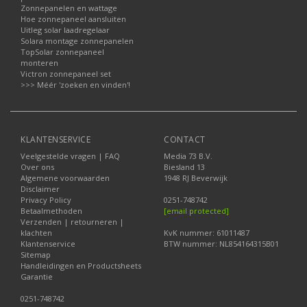
Zonnepanelen en wattage
Hoe zonnepaneel aansluiten
Uitleg solar laadregelaar
Solara montage zonnepanelen
TopSolar zonnepaneel
monteren
Victron zonnepaneel set
>>> Méér 'zoeken en vinden'!
KLANTENSERVICE
CONTACT
Veelgestelde vragen | FAQ
Media 73 B.V.
Over ons
Biesland 13
Algemene voorwaarden
1948 RJ Beverwijk
Disclaimer
Privacy Policy
0251-748742
Betaalmethoden
[email protected]
Verzenden | retourneren |
klachten
KvK nummer: 61011487
Klantenservice
BTW nummer: NL854164315B01
Sitemap
Handleidingen en Productsheets
Garantie
0251-748742