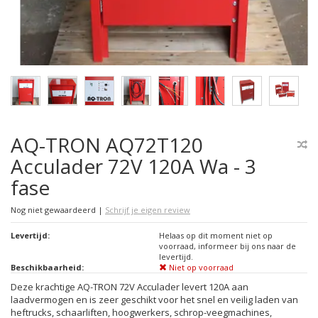
AQ-TRON AQ72T120
Acculader 72V 120A Wa - 3
fase
Nog niet gewaardeerd
|
Schrijf je eigen review
Levertijd:
Helaas op dit moment niet op
voorraad, informeer bij ons naar de
levertijd.
Beschikbaarheid:
Niet op voorraad
Deze krachtige AQ-TRON 72V Acculader levert 120A aan
laadvermogen en is zeer geschikt voor het snel en veilig laden van
heftrucks, schaarliften, hoogwerkers, schrop-veegmachines,