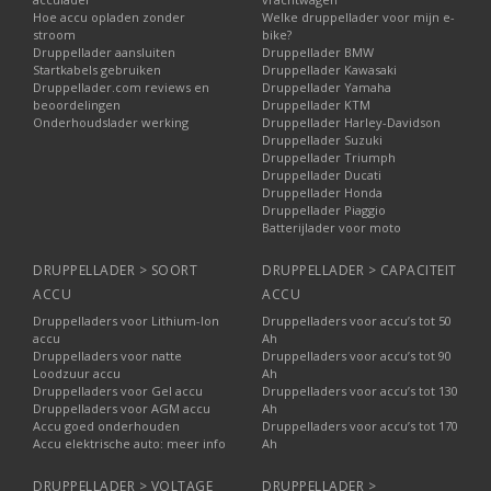
Hoe accu opladen zonder
Welke druppellader voor mijn e-
stroom
bike?
Druppellader aansluiten
Druppellader BMW
Startkabels gebruiken
Druppellader Kawasaki
Druppellader.com reviews en
Druppellader Yamaha
beoordelingen
Druppellader KTM
Onderhoudslader werking
Druppellader Harley-Davidson
Druppellader Suzuki
Druppellader Triumph
Druppellader Ducati
Druppellader Honda
Druppellader Piaggio
Batterijlader voor moto
DRUPPELLADER > SOORT
DRUPPELLADER > CAPACITEIT
ACCU
ACCU
Druppelladers voor Lithium-Ion
Druppelladers voor accu’s tot 50
accu
Ah
Druppelladers voor natte
Druppelladers voor accu’s tot 90
Loodzuur accu
Ah
Druppelladers voor Gel accu
Druppelladers voor accu’s tot 130
Druppelladers voor AGM accu
Ah
Accu goed onderhouden
Druppelladers voor accu’s tot 170
Accu elektrische auto: meer info
Ah
DRUPPELLADER > VOLTAGE
DRUPPELLADER >