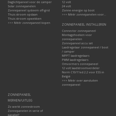
Daglichtpaneel voor de camper
12 volt
Solar zonnepanelen
24 volt
Zonnepaneel systeem off-grid
Zonne-energie op boot
Thuis stroom opslaan
>>> Méér zonnepanelen voor...
Thuis stroom opwekken
>>> Méér zonnepaneel kopen
ZONNEPANEEL INSTALLEREN
Connector zonnepaneel
Montagehoeken voor
zonnepanelen
Zonnepaneel accu set
Laadregelaar zonnepaneel / boot
/ camper
MPPT laadregelaars
PWM laadregelaars
Omvormers zonnepaneel
12 volt laadstroomverdeler
Norm C10/11ed.2.2 voor ESS in
België
>>> Méér over aansluiten
zonnepaneel
ZONNEPANEEL
MERKEN/UITLEG
Zo werkt zonnestroom
Zonnepanelen in serie of
parallel?