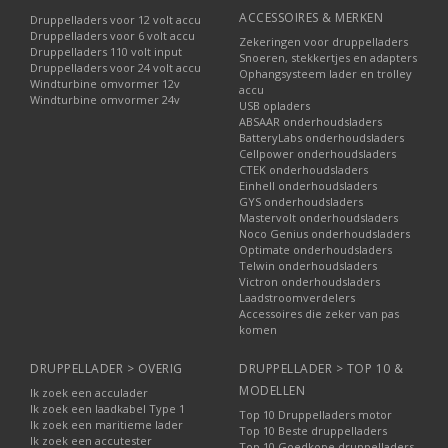
ACCESSOIRES & MERKEN
Druppelladers voor 12 volt accu
Druppelladers voor 6 volt accu
Zekeringen voor druppelladers
Druppelladers 110 volt input
Snoeren, stekkertjes en adapters
Druppelladers voor 24 volt accu
Ophangsysteem lader en trolley
Windturbine omvormer 12v
accu
Windturbine omvormer 24v
USB opladers
ABSAAR onderhoudsladers
BatteryLabs onderhoudsladers
Cellpower onderhoudsladers
CTEK onderhoudsladers
Einhell onderhoudsladers
GYS onderhoudsladers
Mastervolt onderhoudsladers
Noco Genius onderhoudsladers
Optimate onderhoudsladers
Telwin onderhoudsladers
Victron onderhoudsladers
Laadstroomverdelers
Accessoires die zeker van pas
komen
DRUPPELLADER > OVERIG
DRUPPELLADER > TOP 10 &
MODELLEN
Ik zoek een acculader
Ik zoek een laadkabel Type 1
Top 10 Druppelladers motor
Ik zoek een maritieme lader
Top 10 Beste druppelladers
Ik zoek een accutester
Top 10 Goedkope druppelladers