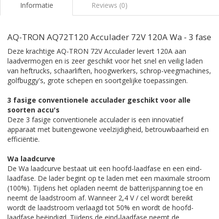
Informatie
Reviews (0)
AQ-TRON AQ72T120 Acculader 72V 120A Wa - 3 fase
Deze krachtige AQ-TRON 72V Acculader levert 120A aan
laadvermogen en is zeer geschikt voor het snel en veilig laden
van heftrucks, schaarliften, hoogwerkers, schrop-veegmachines,
golfbuggy's, grote schepen en soortgelijke toepassingen.
3 fasige conventionele acculader geschikt voor alle
soorten accu's
Deze 3 fasige conventionele acculader is een innovatief
apparaat met buitengewone veelzijdigheid, betrouwbaarheid en
efficiëntie.
Wa laadcurve
De Wa laadcurve bestaat uit een hoofd-laadfase en een eind-
laadfase. De lader begint op te laden met een maximale stroom
(100%). Tijdens het opladen neemt de batterijspanning toe en
neemt de laadstroom af. Wanneer 2,4 V / cel wordt bereikt
wordt de laadstroom verlaagd tot 50% en wordt de hoofd-
laadfase beëindigd. Tijdens de eind-laadfase neemt de