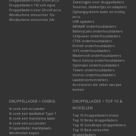
Druppelladers voor 6 volt accu
Zekeringen voor druppelladers
Druppelladers 110 volt input
Snoeren, stekkertjes en adapters
Druppelladers voor 24 volt accu
Ophangsysteem lader en trolley
Windturbine omvormer 12v
accu
Windturbine omvormer 24v
USB opladers
ABSAAR onderhoudsladers
BatteryLabs onderhoudsladers
Cellpower onderhoudsladers
CTEK onderhoudsladers
Einhell onderhoudsladers
GYS onderhoudsladers
Mastervolt onderhoudsladers
Noco Genius onderhoudsladers
Optimate onderhoudsladers
Telwin onderhoudsladers
Victron onderhoudsladers
Laadstroomverdelers
Accessoires die zeker van pas
komen
DRUPPELLADER > OVERIG
DRUPPELLADER > TOP 10 &
MODELLEN
Ik zoek een acculader
Ik zoek een laadkabel Type 1
Top 10 Druppelladers motor
Ik zoek een maritieme lader
Top 10 Beste druppelladers
Ik zoek een accutester
Top 10 Goedkope druppelladers
Druppellader marktplaats
Top 10 Best verkochte
Windmolen kopen
druppelladers