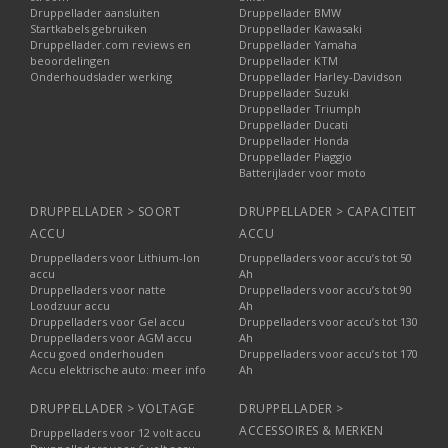
Druppellader aansluiten
Druppellader BMW
Startkabels gebruiken
Druppellader Kawasaki
Druppellader.com reviews en
Druppellader Yamaha
beoordelingen
Druppellader KTM
Onderhoudslader werking
Druppellader Harley-Davidson
Druppellader Suzuki
Druppellader Triumph
Druppellader Ducati
Druppellader Honda
Druppellader Piaggio
Batterijlader voor moto
DRUPPELLADER > SOORT
DRUPPELLADER > CAPACITEIT
ACCU
ACCU
Druppelladers voor Lithium-Ion
Druppelladers voor accu’s tot 50
accu
Ah
Druppelladers voor natte
Druppelladers voor accu’s tot 90
Loodzuur accu
Ah
Druppelladers voor Gel accu
Druppelladers voor accu’s tot 130
Druppelladers voor AGM accu
Ah
Accu goed onderhouden
Druppelladers voor accu’s tot 170
Accu elektrische auto: meer info
Ah
DRUPPELLADER > VOLTAGE
DRUPPELLADER >
ACCESSOIRES & MERKEN
Druppelladers voor 12 volt accu