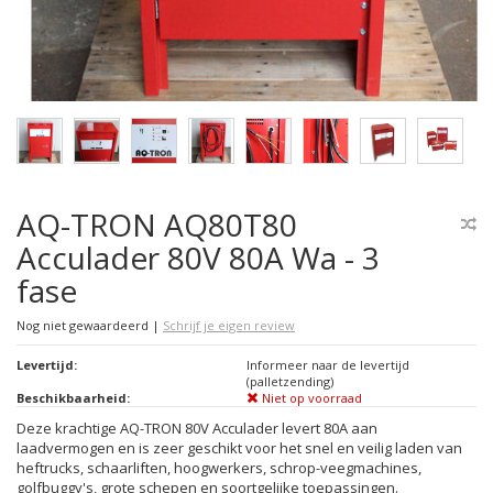
AQ-TRON AQ80T80
Acculader 80V 80A Wa - 3
fase
Nog niet gewaardeerd
|
Schrijf je eigen review
Levertijd:
Informeer naar de levertijd
(palletzending)
Beschikbaarheid:
Niet op voorraad
Deze krachtige AQ-TRON 80V Acculader levert 80A aan
laadvermogen en is zeer geschikt voor het snel en veilig laden van
heftrucks, schaarliften, hoogwerkers, schrop-veegmachines,
golfbuggy's, grote schepen en soortgelijke toepassingen.