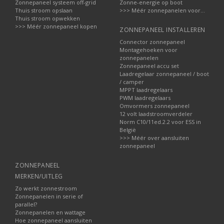
Zonnepaneel systeem off-grid
Zonne-energie op boot
Thuis stroom opslaan
>>> Méér zonnepanelen voor...
Thuis stroom opwekken
>>> Méér zonnepaneel kopen
ZONNEPANEEL INSTALLEREN
Connector zonnepaneel
Montagehoeken voor
zonnepanelen
Zonnepaneel accu set
Laadregelaar zonnepaneel / boot
/ camper
MPPT laadregelaars
PWM laadregelaars
Omvormers zonnepaneel
12 volt laadstroomverdeler
Norm C10/11ed.2.2 voor ESS in
België
>>> Méér over aansluiten
zonnepaneel
ZONNEPANEEL
MERKEN/UITLEG
Zo werkt zonnestroom
Zonnepanelen in serie of
parallel?
Zonnepanelen en wattage
Hoe zonnepaneel aansluiten