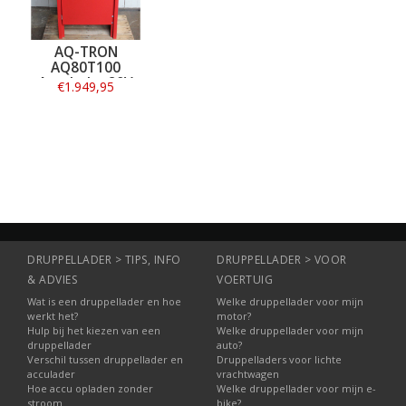
AQ-TRON
AQ80T100
Acculader 80V
€1.949,95
100A Wa - 3 fase
Informatie
DRUPPELLADER > TIPS, INFO
DRUPPELLADER > VOOR
& ADVIES
VOERTUIG
Wat is een druppellader en hoe
Welke druppellader voor mijn
werkt het?
motor?
Hulp bij het kiezen van een
Welke druppellader voor mijn
druppellader
auto?
Verschil tussen druppellader en
Druppelladers voor lichte
acculader
vrachtwagen
Hoe accu opladen zonder
Welke druppellader voor mijn e-
stroom
bike?