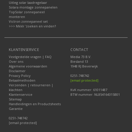
Uitleg solar laadregelaar
Solara montage zonnepanelen
TopSolar zonnepaneel
monteren
Victron zonnepaneel set
>>> Méér 'zoeken en vinden'!
KLANTENSERVICE
CONTACT
Veelgestelde vragen | FAQ
Media 73 B.V.
Over ons
Biesland 13
Algemene voorwaarden
1948 RJ Beverwijk
Disclaimer
Privacy Policy
0251-748742
Betaalmethoden
[email protected]
Verzenden | retourneren |
klachten
KvK nummer: 61011487
Klantenservice
BTW nummer: NL854164315B01
Sitemap
Handleidingen en Productsheets
Garantie
0251-748742
[email protected]