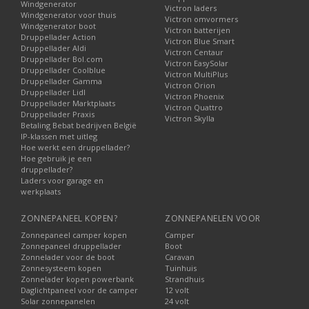
Windgenerator
Victron laders
Windgenerator voor thuis
Victron omvormers
Windgenerator boot
Victron batterijen
Druppellader Action
Victron Blue Smart
Druppellader Aldi
Victron Centaur
Druppellader Bol.com
Victron EasySolar
Druppellader Coolblue
Victron MultiPlus
Druppellader Gamma
Victron Orion
Druppellader Lidl
Victron Phoenix
Druppellader Marktplaats
Victron Quattro
Druppellader Praxis
Victron Skylla
Betaling Bebat bedrijven België
IP-klassen met uitleg
Hoe werkt een druppellader?
Hoe gebruik je een
druppellader?
Laders voor garage en
werkplaats
ZONNEPANEEL KOPEN?
ZONNEPANELEN VOOR
Zonnepaneel camper kopen
Camper
Zonnepaneel druppellader
Boot
Zonnelader voor de boot
Caravan
Zonnesysteem kopen
Tuinhuis
Zonnelader kopen powerbank
Strandhuis
Daglichtpaneel voor de camper
12 volt
Solar zonnepanelen
24 volt