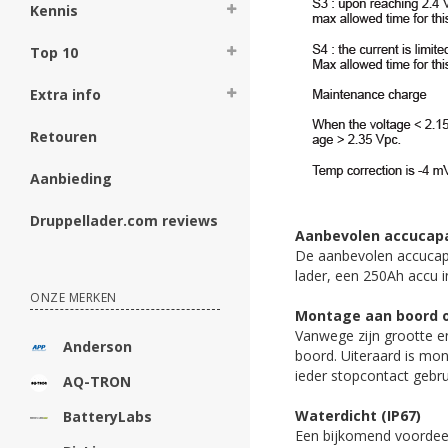
Kennis
Top 10
Extra info
Retouren
Aanbieding
Druppellader.com reviews
Aanbevolen accucapa
De aanbevolen accucapa
lader, een 250Ah accu i
ONZE MERKEN
Montage aan boord 
Vanwege zijn grootte en
Anderson
boord. Uiteraard is mo
ieder stopcontact gebr
AQ-TRON
Waterdicht (IP67)
BatteryLabs
Een bijkomend voordeel