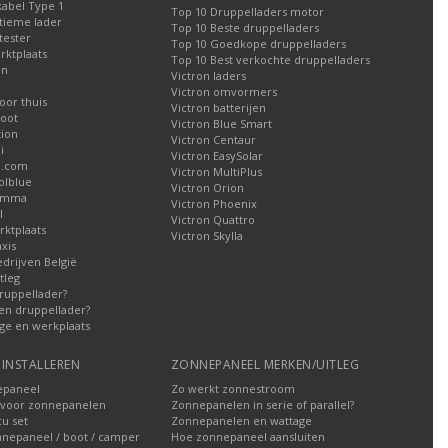
kabel Type 1
Top 10 Druppelladers motor
tieme lader
Top 10 Beste druppelladers
tester
Top 10 Goedkope druppelladers
rktplaats
Top 10 Best verkochte druppelladers
en
Victron laders
Victron omvormers
oor thuis
Victron batterijen
oot
Victron Blue Smart
tion
Victron Centaur
i
Victron EasySolar
l.com
Victron MultiPlus
olblue
Victron Orion
Gamma
Victron Phoenix
l
Victron Quattro
ktplaats
Victron Skylla
xis
edrijven België
tleg
ruppellader?
en druppellader?
ge en werkplaats
INSTALLEREN
ZONNEPANEEL MERKEN/UITLEG
epaneel
Zo werkt zonnestroom
voor zonnepanelen
Zonnepanelen in serie of parallel?
u set
Zonnepanelen en wattage
nnepaneel / boot / camper
Hoe zonnepaneel aansluiten