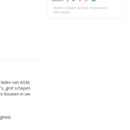
-
Neem contact op over dit product
-
Afdrukken
g laden van AGM,
's, grot schepen
 te bouwen in uw
gheid,