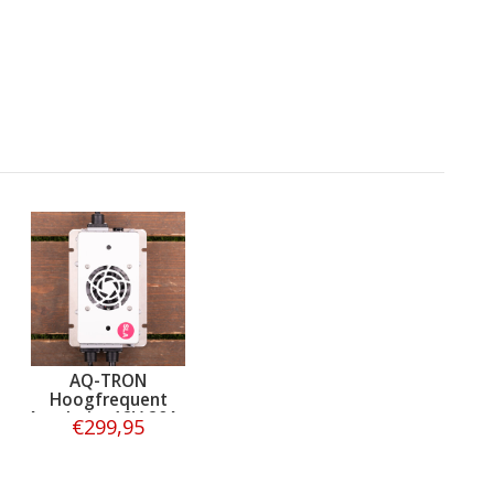
AQ-TRON
Hoogfrequent
Acculader 12V 20A -
€299,95
SLA
Bestellen