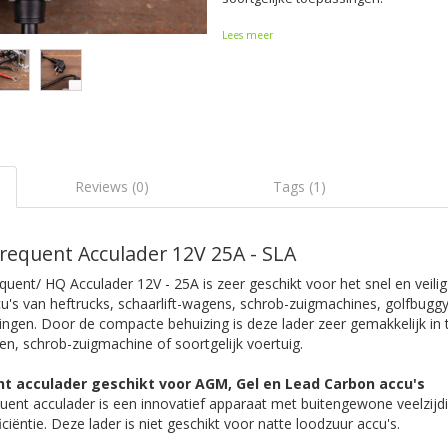
Lees meer
Reviews (0)
Tags (1)
equent Acculader 12V 25A - SLA
ent/ HQ Acculader 12V - 25A is zeer geschikt voor het snel en veili
's van heftrucks, schaarlift-wagens, schrob-zuigmachines, golfbuggy
ingen. Door de compacte behuizing is deze lader zeer gemakkelijk in
gen, schrob-zuigmachine of soortgelijk voertuig.
t acculader geschikt voor AGM, Gel en Lead Carbon accu's
uent acculader is een innovatief apparaat met buitengewone veelzijdi
iëntie. Deze lader is niet geschikt voor natte loodzuur accu's.