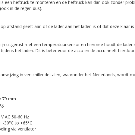
oals een heftruck te monteren en de heftruck kan dan ook zonder pro
(ook in de regen dus).
 op afstand geeft aan of de lader aan het laden is of dat deze klaar i
ijn uitgerust met een temperatuursensor en hiermee houdt de lader 
jdens het laden. Dit is beter voor de accu en de accu heeft hierdoo
anwijzing in verschillende talen, waaronder het Nederlands, wordt me
 x 79 mm
kg
4 V AC 50-60 Hz
: -30°C to +65°C
ling via ventilator