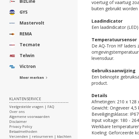
BizLine
voertuig of vaartuig z
buiten gebruikt worden 
GYS
Laadindicator
Mastervolt
Een laadindicator (LED)
REMA
Temperatuursensor
Tecmate
De AQ-Tron HF laders z
omgevingstemperatuur ti
Telwin
levensduur.
Victron
Gebruiksaanwijzing
Een beknopte gebruiksa
Meer merken
product.
Details
KLANTENSERVICE
Afmetingen: 210 x 128
Veelgestelde vragen | FAQ
Gewicht: Ongeveer 4,5 
Over ons
Beveiligingsklasse: IP67
Algemene voorwaarden
Input voltage: 180 - 26
Disclaimer
Werkbare temperaturen
Privacy Policy
Betaalmethoden
Koeling: Geforceerde koe
Verzenden | retourneren | klachten