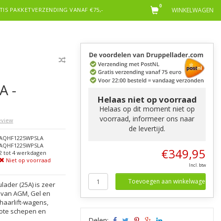
0
TIS PAKKETVERZENDING VANAF €75,-
WINKELWAGEN
A -
Helaas niet op voorraad
Helaas op dit moment niet op
voorraad, informeer ons naar
review
de levertijd.
AQHF1225WPSLA
AQHF1225WPSLA
€349,95
2 tot 4 werkdagen
Niet op voorraad
Incl. btw
Toevoegen aan winkelwagen
ader (25A) is zeer
n van AGM, Gel en
haarlift-wagens,
rote schepen en
Delen: