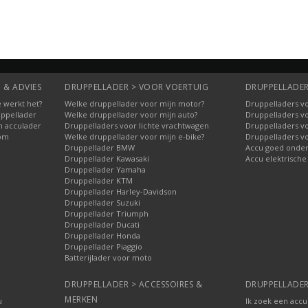
 & ADVIES
DRUPPELLADER > VOOR VOERTUIG
DRUPPELLADER
 werkt het?
Welke druppellader voor mijn motor?
Druppelladers vo
uppellader
Welke druppellader voor mijn auto?
Druppelladers v
n acculader
Druppelladers voor lichte vrachtwagen
Druppelladers v
oom
Welke druppellader voor mijn e-bike?
Druppelladers v
Druppellader BMW
Accu goed onde
Druppellader Kawasaki
Accu elektrische
Druppellader Yamaha
Druppellader KTM
Druppellader Harley-Davidson
Druppellader Suzuki
Druppellader Triumph
Druppellader Ducati
Druppellader Honda
Druppellader Piaggio
Batterijlader voor moto
DRUPPELLADER > ACCESSOIRES &
DRUPPELLADER
MERKEN
u
Ik zoek een accu