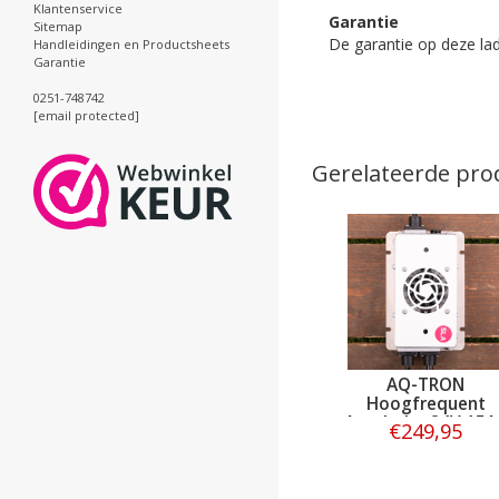
Klantenservice
Garantie
Sitemap
De garantie op deze lade
Handleidingen en Productsheets
Garantie
0251-748742
[email protected]
Gerelateerde pro
AQ-TRON
Hoogfrequent
Acculader 24V 15A 
€249,95
SLA
Bestellen