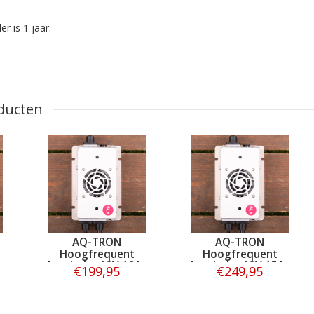
r is 1 jaar.
ducten
AQ-TRON
AQ-TRON
Hoogfrequent
Hoogfrequent
-
Acculader 12V 10A -
Acculader 12V 15A -
€199,95
€249,95
SLA
SLA
Bestellen
Bestellen