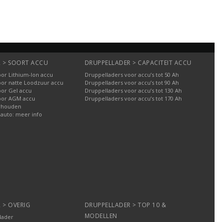
 > SOORT ACCU
DRUPPELLADER > CAPACITEIT ACCU
or Lithium-Ion accu
Druppelladers voor accu’s tot 50 Ah
oor natte Loodzuur accu
Druppelladers voor accu’s tot 90 Ah
oor Gel accu
Druppelladers voor accu’s tot 130 Ah
oor AGM accu
Druppelladers voor accu’s tot 170 Ah
rhouden
 auto: meer info
 > OVERIG
DRUPPELLADER > TOP 10 &
MODELLEN
lader