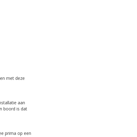
den met deze
stallatie aan
n boord is dat
mee prima op een