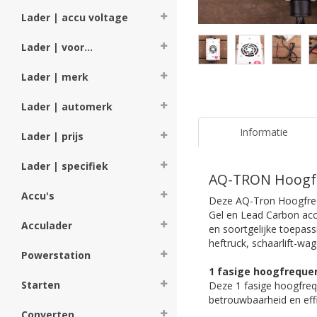
Lader | accu voltage
Lader | voor...
Lader | merk
Lader | automerk
Informatie
Lader | prijs
Lader | specifiek
AQ-TRON Hoogfr
Accu's
Deze AQ-Tron Hoogfrequ
Gel en Lead Carbon accu
Acculader
en soortgelijke toepass
heftruck, schaarlift-wa
Powerstation
1 fasige hoogfrequen
Starten
Deze 1 fasige hoogfreq
betrouwbaarheid en effic
Converten