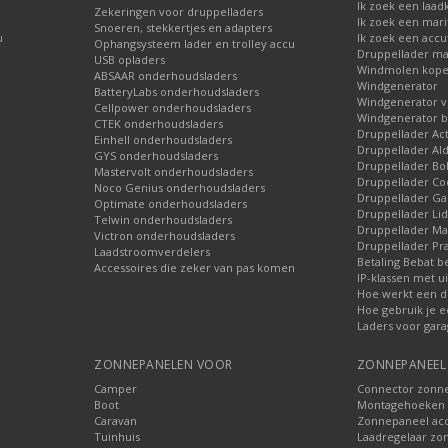
Ik zoek een laad
Zekeringen voor druppelladers
Ik zoek een mari
Snoeren, stekkertjes en adapters
u
Ik zoek een accu
Ophangsysteem lader en trolley accu
Druppellader ma
USB opladers
Windmolen kop
ABSAAR onderhoudsladers
Windgenerator
BatteryLabs onderhoudsladers
Windgenerator v
Cellpower onderhoudsladers
Windgenerator b
CTEK onderhoudsladers
Druppellader Ac
Einhell onderhoudsladers
Druppellader Ald
GYS onderhoudsladers
Druppellader Bo
Mastervolt onderhoudsladers
Druppellader Co
Noco Genius onderhoudsladers
Druppellader 
Optimate onderhoudsladers
Druppellader Lid
Telwin onderhoudsladers
Druppellader Mar
Victron onderhoudsladers
Druppellader Pra
Laadstroomverdelers
Betaling Bebat b
Accessoires die zeker van pas komen
IP-klassen met ui
Hoe werkt een d
Hoe gebruik je e
Laders voor gara
ZONNEPANELEN VOOR
ZONNEPANEEL 
Camper
Connector zonn
Boot
Montagehoeken 
Caravan
Zonnepaneel acc
Tuinhuis
Laadregelaar zo