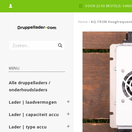
VOOR 22:00 BESTELD, VA
Home
/
AQ-TRON Hoogfrequent A
MENU
Alle druppelladers /
onderhoudsladers
Lader | laadvermogen
Lader | capaciteit accu
Lader | type accu