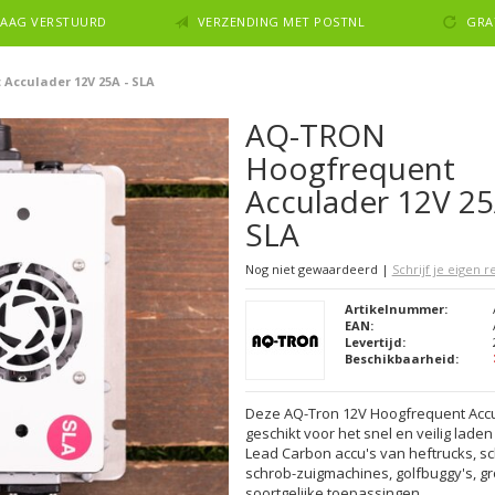
NDAAG VERSTUURD
VERZENDING MET POSTNL
GRA
cculader 12V 25A - SLA
AQ-TRON
Hoogfrequent
Acculader 12V 25
SLA
Nog niet gewaardeerd
|
Schrijf je eigen 
Artikelnummer:
EAN:
Levertijd:
Beschikbaarheid:
Deze AQ-Tron 12V Hoogfrequent Accul
geschikt voor het snel en veilig lade
Lead Carbon accu's van heftrucks, sc
schrob-zuigmachines, golfbuggy's, g
soortgelijke toepassingen.