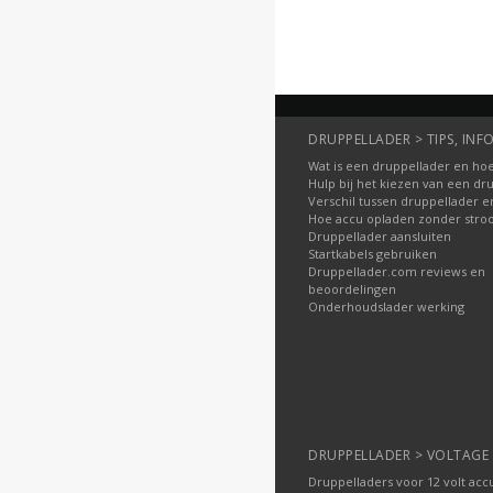
DRUPPELLADER > TIPS, INFO
Wat is een druppellader en hoe
Hulp bij het kiezen van een dr
Verschil tussen druppellader e
Hoe accu opladen zonder str
Druppellader aansluiten
Startkabels gebruiken
Druppellader.com reviews en
beoordelingen
Onderhoudslader werking
DRUPPELLADER > VOLTAGE
Druppelladers voor 12 volt acc