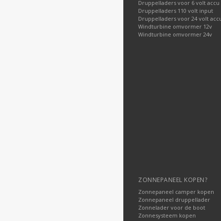
Druppelladers voor 6 volt accu
Druppelladers 110 volt input
Druppelladers voor 24 volt acc
Windturbine omvormer 12v
Windturbine omvormer 24v
ZONNEPANEEL KOPEN?
Zonnepaneel camper kopen
Zonnepaneel druppellader
Zonnelader voor de boot
Zonnesysteem kopen