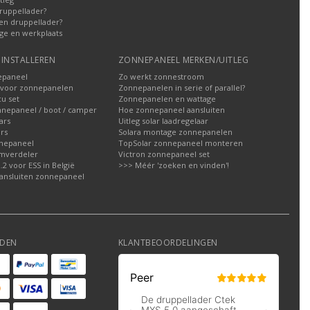
ruppellader?
en druppellader?
ge en werkplaats
INSTALLEREN
ZONNEPANEEL MERKEN/UITLEG
epaneel
Zo werkt zonnestroom
voor zonnepanelen
Zonnepanelen in serie of parallel?
u set
Zonnepanelen en wattage
nnepaneel / boot / camper
Hoe zonnepaneel aansluiten
ars
Uitleg solar laadregelaar
rs
Solara montage zonnepanelen
nepaneel
TopSolar zonnepaneel monteren
omverdeler
Victron zonnepaneel set
2 voor ESS in België
>>> Méér 'zoeken en vinden'!
ansluiten zonnepaneel
DEN
KLANTBEOORDELINGEN