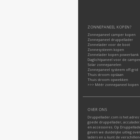
ZONNEPANEEL KOPEN?
Zonnepaneel camper kopen
Zonnepaneel druppellader
Zonnelader voor de boot
Zonnesysteem kopen
Zonnelader kopen powerbank
Daglichtpaneel voor de campe
Solar zonnepanelen
Zonnepaneel systeem off-grid
Thuis stroom opslaan
Thuis stroom opwekken
>>> Méér zonnepaneel kopen
OVER ONS
Druppellader.com is het adres
goede druppellader, acculader
en accessoires. Op Druppella
geven we duidelijke uitleg ove
laders en u kunt de verschille