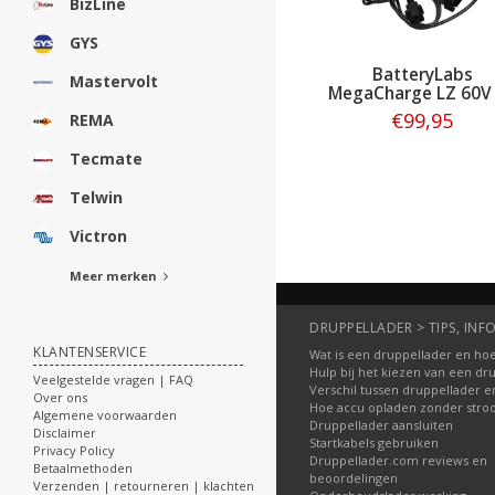
BizLine
GYS
BatteryLabs
Mastervolt
MegaCharge LZ 60V
€99,95
REMA
Tecmate
Bestellen
Telwin
Victron
Meer merken
DRUPPELLADER > TIPS, INFO
KLANTENSERVICE
Wat is een druppellader en hoe
Hulp bij het kiezen van een dr
Veelgestelde vragen | FAQ
Verschil tussen druppellader e
Over ons
Hoe accu opladen zonder str
Algemene voorwaarden
Druppellader aansluiten
Disclaimer
Startkabels gebruiken
Privacy Policy
Druppellader.com reviews en
Betaalmethoden
beoordelingen
Verzenden | retourneren | klachten