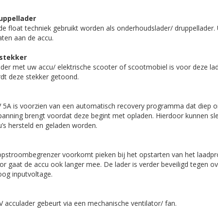
uppellader
de float techniek gebruikt worden als onderhoudslader/ druppellader. 
laten aan de accu.
 stekker
ader met uw accu/ elektrische scooter of scootmobiel is voor deze l
rdt deze stekker getoond.
5A is voorzien van een automatisch recovery programma dat diep o
 spanning brengt voordat deze begint met opladen. Hierdoor kunnen s
u’s hersteld en geladen worden.
stroombegrenzer voorkomt pieken bij het opstarten van het laadproc
r gaat de accu ook langer mee. De lader is verder beveiligd tegen ove
oog inputvoltage.
 acculader gebeurt via een mechanische ventilator/ fan.