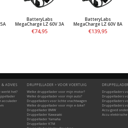
BatteryLabs
BatteryLabs
 5A
MegaCharge LZ 60V 3A
MegaCharge LZ 60V 8A
€74,95
€139,95
Bestellen
Bestellen
 & ADVIES
DRUPPELLADER > VOOR VOERTUIG
DRUPPELLADER
 werkt het?
Welke druppellader voor mijn motor?
Druppelladers vo
uppellader
Welke druppellader voor mijn auto?
Druppelladers v
n acculader
Druppelladers voor lichte vrachtwagen
Druppelladers v
oom
Welke druppellader voor mijn e-bike?
Druppelladers v
Druppellader BMW
Accu goed onde
Druppellader Kawasaki
Accu elektrische
Druppellader Yamaha
Druppellader KTM