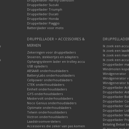
Druppellader Harley-Davidson
Druppellader Suzuki
Druppellader Triumph
Druppellader Ducati
Druppellader Honda
Druppellader Piaggio
Batterijlader voor moto
DRUPPELLADER > ACCESSOIRES &
DRUPPELLADER
MERKEN
u
Ik zoek een accu
Ik zoek een laad
Zekeringen voor druppelladers
Ik zoek een mari
Snoeren, stekkertjes en adapters
u
Ik zoek een accu
Ophangsysteem lader en trolley accu
Druppellader ma
USB opladers
Windmolen kop
ABSAAR onderhoudsladers
Windgenerator
BatteryLabs onderhoudsladers
Windgenerator v
Cellpower onderhoudsladers
Windgenerator b
CTEK onderhoudsladers
Druppellader Ac
Einhell onderhoudsladers
Druppellader Ald
GYS onderhoudsladers
Druppellader Bo
Mastervolt onderhoudsladers
Druppellader Co
Noco Genius onderhoudsladers
Druppellader 
Optimate onderhoudsladers
Druppellader Lid
Telwin onderhoudsladers
Druppellader Mar
Victron onderhoudsladers
Druppellader Pra
Laadstroomverdelers
Betaling Bebat b
Accessoires die zeker van pas komen
IP-klassen met ui