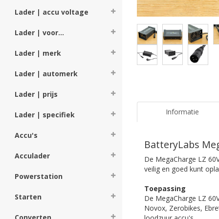
Lader | accu voltage
Lader | voor...
Lader | merk
Lader | automerk
Lader | prijs
Informatie
Lader | specifiek
Accu's
BatteryLabs Meg
Acculader
De MegaCharge LZ 60V 5
veilig en goed kunt op
Powerstation
Toepassing
Starten
De MegaCharge LZ 60V 5
Novox, Zerobikes, Ebre
Converten
loodzuur accu's.