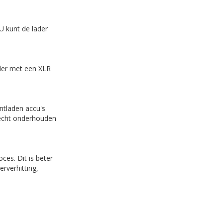
U kunt de lader
ader met een XLR
ntladen accu's
lecht onderhouden
es. Dit is beter
rverhitting,