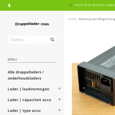
VOOR 22:00 BESTELD, VA
Home
/
BatteryLabs MegaCharge
MENU
Alle druppelladers /
onderhoudsladers
Lader | laadvermogen
Lader | capaciteit accu
Lader | type accu