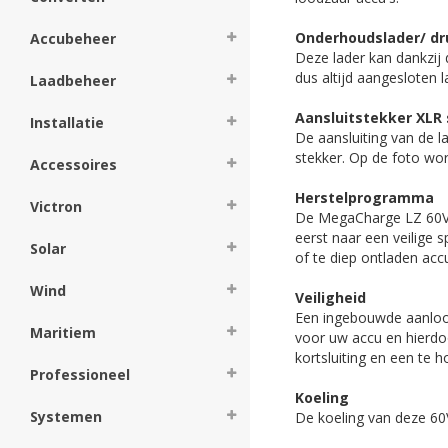
Onderhoudslader/ dr
Accubeheer
Deze lader kan dankzij 
dus altijd aangesloten 
Laadbeheer
Aansluitstekker XLR
Installatie
De aansluiting van de l
stekker. Op de foto wo
Accessoires
Herstelprogramma
Victron
De MegaCharge LZ 60V 
eerst naar een veilige
Solar
of te diep ontladen acc
Wind
Veiligheid
Een ingebouwde aanloop
Maritiem
voor uw accu en hierdoo
kortsluiting en een te h
Professioneel
Koeling
Systemen
De koeling van deze 60V