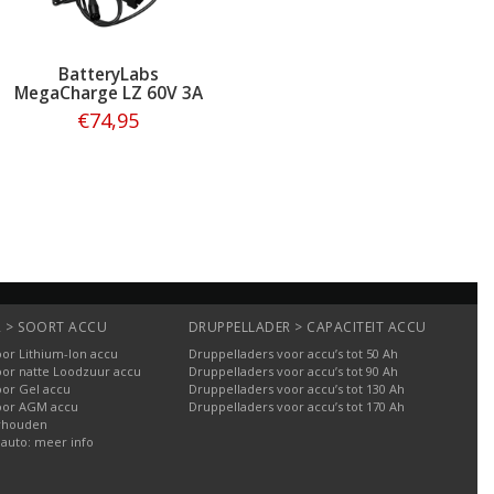
BatteryLabs
MegaCharge LZ 60V 3A
€74,95
Bestellen
 > SOORT ACCU
DRUPPELLADER > CAPACITEIT ACCU
or Lithium-Ion accu
Druppelladers voor accu’s tot 50 Ah
oor natte Loodzuur accu
Druppelladers voor accu’s tot 90 Ah
oor Gel accu
Druppelladers voor accu’s tot 130 Ah
oor AGM accu
Druppelladers voor accu’s tot 170 Ah
rhouden
 auto: meer info