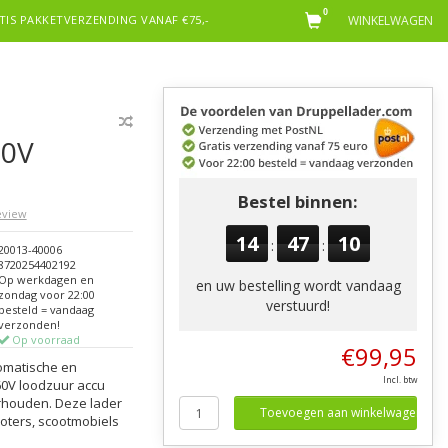
0
TIS PAKKETVERZENDING VANAF €75,-
WINKELWAGEN
60V
Bestel binnen:
review
14
47
09
:
:
20013-40006
8720254402192
Op werkdagen en
en uw bestelling wordt vandaag
zondag voor 22:00
verstuurd!
besteld = vandaag
verzonden!
Op voorraad
€99,95
omatische en
Incl. btw
60V loodzuur accu
rhouden. Deze lader
Toevoegen aan winkelwagen
ooters, scootmobiels