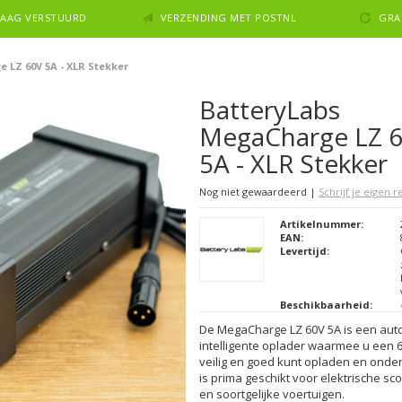
NDAAG VERSTUURD
VERZENDING MET POSTNL
GRA
 LZ 60V 5A - XLR Stekker
BatteryLabs
MegaCharge LZ 
5A - XLR Stekker
Nog niet gewaardeerd
|
Schrijf je eigen 
Artikelnummer:
EAN:
Levertijd:
Beschikbaarheid:
De MegaCharge LZ 60V 5A is een aut
intelligente oplader waarmee u een 
veilig en goed kunt opladen en onde
is prima geschikt voor elektrische sc
en soortgelijke voertuigen.