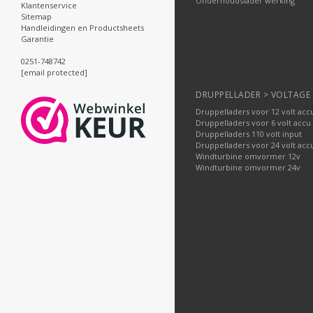
Onderhoudslader werking
Klantenservice
Sitemap
Handleidingen en Productsheets
Garantie
0251-748742
[email protected]
DRUPPELLADER > VOLTAGE
Druppelladers voor 12 volt acc
Druppelladers voor 6 volt accu
Druppelladers 110 volt input
Druppelladers voor 24 volt acc
Windturbine omvormer 12v
Windturbine omvormer 24v