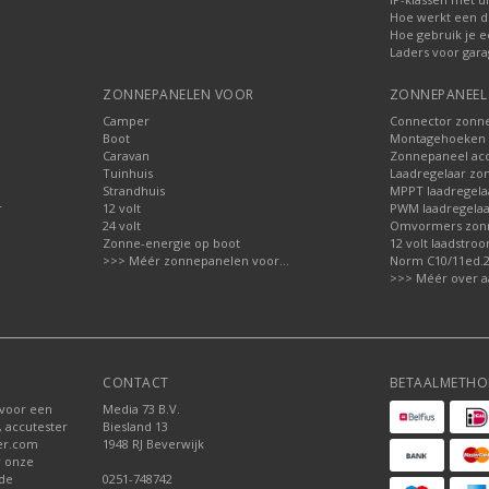
Hoe werkt een d
Hoe gebruik je e
Laders voor gara
ZONNEPANELEN VOOR
ZONNEPANEEL 
Camper
Connector zonn
Boot
Montagehoeken 
Caravan
Zonnepaneel acc
Tuinhuis
Laadregelaar zo
Strandhuis
MPPT laadregela
r
12 volt
PWM laadregelaa
24 volt
Omvormers zon
Zonne-energie op boot
12 volt laadstro
>>> Méér zonnepanelen voor...
Norm C10/11ed.2.
>>> Méér over a
CONTACT
BETAALMETHO
 voor een
Media 73 B.V.
, accutester
Biesland 13
der.com
1948 RJ Beverwijk
r onze
nde
0251-748742