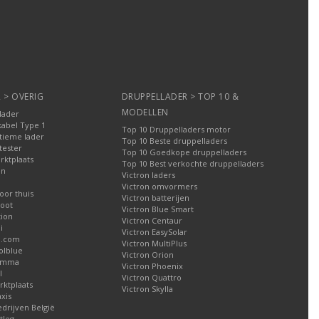
 > OVERIG
DRUPPELLADER > TOP 10 &
MODELLEN
lader
kabel Type 1
Top 10 Druppelladers motor
tieme lader
Top 10 Beste druppelladers
tester
Top 10 Goedkope druppelladers
rktplaats
Top 10 Best verkochte druppelladers
en
Victron laders
Victron omvormers
oor thuis
Victron batterijen
oot
Victron Blue Smart
tion
Victron Centaur
i
Victron EasySolar
l.com
Victron MultiPlus
olblue
Victron Orion
Gamma
Victron Phoenix
l
Victron Quattro
ktplaats
Victron Skylla
xis
edrijven België
tleg