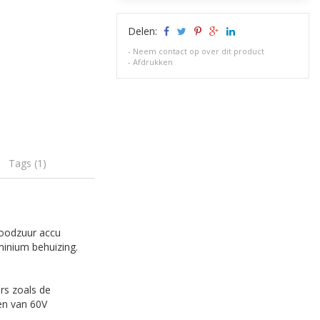
Delen:
-
Neem contact op over dit product
-
Afdrukken
Tags (1)
loodzuur accu
minium behuizing.
rs zoals de
en van 60V