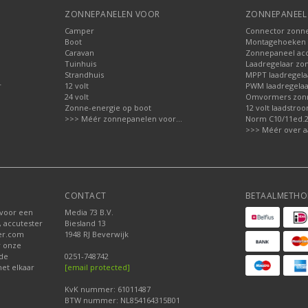
ZONNEPANELEN VOOR
ZONNEPANEEL 
Camper
Connector zonn
Boot
Montagehoeken 
Caravan
Zonnepaneel acc
Tuinhuis
Laadregelaar zo
Strandhuis
MPPT laadregela
r
12 volt
PWM laadregelaa
24 volt
Omvormers zon
Zonne-energie op boot
12 volt laadstro
>>> Méér zonnepanelen voor...
Norm C10/11ed.2.
>>> Méér over a
CONTACT
BETAALMETHO
 voor een
Media 73 B.V.
, accutester
Biesland 13
der.com
1948 RJ Beverwijk
r onze
nde
0251-748742
et elkaar
[email protected]
KvK nummer: 61011487
BTW nummer: NL854164315B01