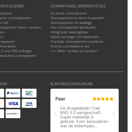
INSTALLEREN
ZONNEPANEEL MERKEN/UITLEG
epaneel
Zo werkt zonnestroom
voor zonnepanelen
Zonnepanelen in serie of parallel?
u set
Zonnepanelen en wattage
nnepaneel / boot / camper
Hoe zonnepaneel aansluiten
ars
Uitleg solar laadregelaar
rs
Solara montage zonnepanelen
nepaneel
TopSolar zonnepaneel monteren
omverdeler
Victron zonnepaneel set
2 voor ESS in België
>>> Méér 'zoeken en vinden'!
ansluiten zonnepaneel
DEN
KLANTBEOORDELINGEN