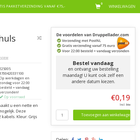
0
TIS PAKKETVERZENDING VANAF €75,-
WINKELWAGEN
huls
review
Bestel vandaag
en ontvang uw bestelling
225005
3700420331100
maandag! U kunt ook zelf een
Op werkdagen en
andere datum kiezen.
zondag voor 22:00
besteld = vandaag
verzonden!
€0,19
Op voorraad
aakt u een nette en
Incl. btw
 mogelijk. Deze
Toevoegen aan winkelwagen
kabels. Kleur: Grijs
Delen: