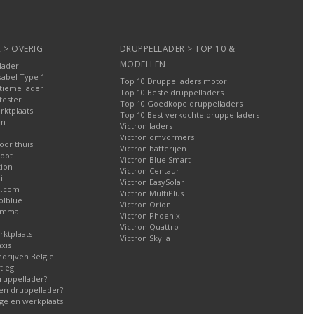
 > OVERIG
DRUPPELLADER > TOP 10 &
MODELLEN
lader
kabel Type 1
Top 10 Druppelladers motor
tieme lader
Top 10 Beste druppelladers
tester
Top 10 Goedkope druppelladers
rktplaats
Top 10 Best verkochte druppelladers
en
Victron laders
Victron omvormers
oor thuis
Victron batterijen
oot
Victron Blue Smart
tion
Victron Centaur
i
Victron EasySolar
l.com
Victron MultiPlus
olblue
Victron Orion
Gamma
Victron Phoenix
l
Victron Quattro
ktplaats
Victron Skylla
xis
edrijven België
tleg
ruppellader?
en druppellader?
ge en werkplaats