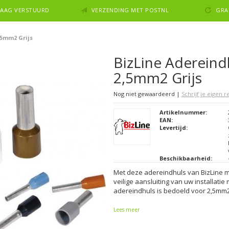
NDAAG VERSTUURD
VERZENDING MET POSTNL
GRA
,5mm2 Grijs
BizLine Adereind
2,5mm2 Grijs
Nog niet gewaardeerd
|
Schrijf je eigen 
Artikelnummer:
EAN:
Levertijd:
Beschikbaarheid:
Met deze adereindhuls van BizLine m
veilige aansluiting van uw installatie
adereindhuls is bedoeld voor 2,5mm2 
Lees meer