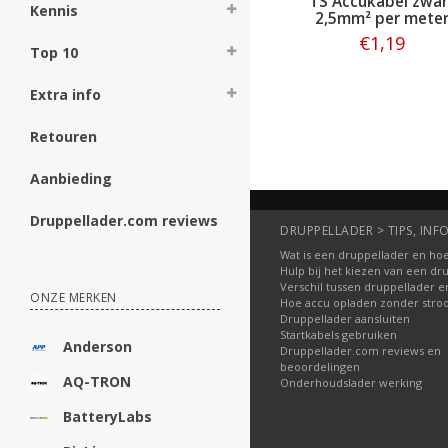
TS Accukabel zwar
Kennis
2,5mm² per mete
€1,19
Top 10
Bestellen
Extra info
Retouren
Aanbieding
Druppellader.com reviews
DRUPPELLADER > TIPS, INFO
Wat is een druppellader en hoe
Hulp bij het kiezen van een dr
Verschil tussen druppellader e
ONZE MERKEN
Hoe accu opladen zonder str
Druppellader aansluiten
Startkabels gebruiken
Anderson
Druppellader.com reviews en
beoordelingen
AQ-TRON
Onderhoudslader werking
BatteryLabs