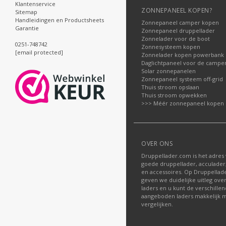
Klantenservice
ZONNEPANEEL KOPEN?
Sitemap
Handleidingen en Productsheets
Zonnepaneel camper kopen
Garantie
Zonnepaneel druppellader
Zonnelader voor de boot
0251-748742
Zonnesysteem kopen
[email protected]
Zonnelader kopen powerbank
Daglichtpaneel voor de campe
Solar zonnepanelen
Zonnepaneel systeem off-grid
Thuis stroom opslaan
Thuis stroom opwekken
>>> Méér zonnepaneel kopen
OVER ONS
Druppellader.com is het adres
goede druppellader, acculader
en accessoires. Op Druppella
geven we duidelijke uitleg ove
laders en u kunt de verschille
aangeboden laders makkelijk m
vergelijken.