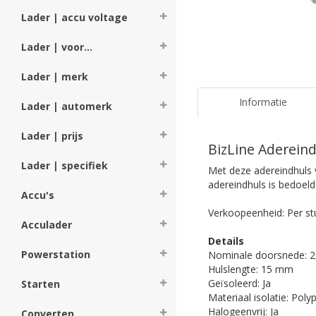
Lader | accu voltage
Lader | voor...
Lader | merk
Informatie
Lader | automerk
Lader | prijs
BizLine Aderein
Lader | specifiek
Met deze adereindhuls v
adereindhuls is bedoeld
Accu's
Verkoopeenheid: Per st
Acculader
Details
Powerstation
Nominale doorsnede: 
Hulslengte: 15 mm
Geïsoleerd: Ja
Starten
Materiaal isolatie: Poly
Halogeenvrij: Ja
Converten