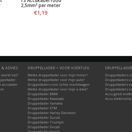
t
TS Accukabel rood
r
2,5mm² per meter
€1,19
Bestellen
 & ADVIES
DRUPPELLADER > VOOR VOERTUIG
DRUPPELLADER
 werkt het?
Welke druppellader voor mijn motor?
Druppelladers vo
uppellader
Welke druppellader voor mijn auto?
Druppelladers v
n acculader
Druppelladers voor lichte vrachtwagen
Druppelladers v
oom
Welke druppellader voor mijn e-bike?
Druppelladers v
Druppellader BMW
Accu goed onde
Druppellader Kawasaki
Accu elektrische
Druppellader Yamaha
Druppellader KTM
Druppellader Harley-Davidson
Druppellader Suzuki
Druppellader Triumph
Druppellader Ducati
Druppellader Honda