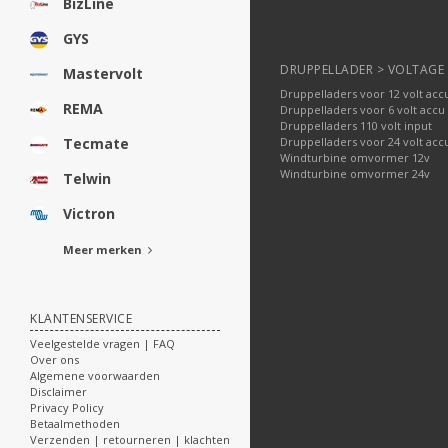
BizLine
GYS
DRUPPELLADER > VOLTAGE
Mastervolt
Druppelladers voor 12 volt acc
REMA
Druppelladers voor 6 volt accu
Druppelladers 110 volt input
Druppelladers voor 24 volt acc
Tecmate
Windturbine omvormer 12v
Windturbine omvormer 24v
Telwin
Victron
Meer merken
KLANTENSERVICE
Veelgestelde vragen | FAQ
Over ons
Algemene voorwaarden
Disclaimer
Privacy Policy
Betaalmethoden
Verzenden | retourneren | klachten