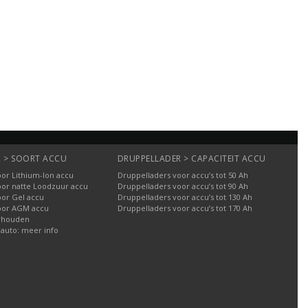
 > SOORT ACCU
DRUPPELLADER > CAPACITEIT ACCU
or Lithium-Ion accu
Druppelladers voor accu’s tot 50 Ah
oor natte Loodzuur accu
Druppelladers voor accu’s tot 90 Ah
oor Gel accu
Druppelladers voor accu’s tot 130 Ah
oor AGM accu
Druppelladers voor accu’s tot 170 Ah
rhouden
 auto: meer info