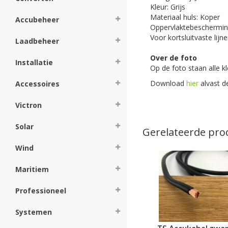
Kleur: Grijs
Materiaal huls: Koper
Accubeheer
Oppervlaktebescherming
Voor kortsluitvaste lijne
Laadbeheer
Over de foto
Installatie
Op de foto staan alle k
Download
hier
alvast 
Accessoires
Victron
Solar
Gerelateerde pro
Wind
Maritiem
Professioneel
Systemen