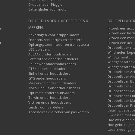
Druppellader Piaggio
Batterijlader voor moto
DRUPPELLADER > ACCESSOIRES &
DRUPPELLADER
MERKEN
u
Ik zoek een accu
Ik zoek een laad
Zekeringen voor druppelladers
Ik zoek een mari
Snoeren, stekkertjes en adapters
u
Ik zoek een accu
Ophangsysteem lader en trolley accu
Druppellader ma
USB opladers
Windmolen kop
ABSAAR onderhoudsladers
Windgenerator
BatteryLabs onderhoudsladers
Windgenerator v
Cellpower onderhoudsladers
Windgenerator b
CTEK onderhoudsladers
Druppellader Ac
Einhell onderhoudsladers
Druppellader Ald
GYS onderhoudsladers
Druppellader Bo
Mastervolt onderhoudsladers
Druppellader Co
Noco Genius onderhoudsladers
Druppellader 
Optimate onderhoudsladers
Druppellader Lid
Telwin onderhoudsladers
Druppellader Mar
Victron onderhoudsladers
Druppellader Pra
Laadstroomverdelers
Betaling Bebat b
Accessoires die zeker van pas komen
IP-klassen met ui
Hoe werkt een d
Hoe gebruik je e
Laders voor gara