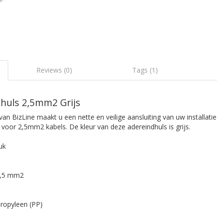
Reviews (0)
Tags (1)
dhuls 2,5mm2 Grijs
an BizLine maakt u een nette en veilige aansluiting van uw installati
 voor 2,5mm2 kabels. De kleur van deze adereindhuls is grijs.
uk
2,5 mm2
propyleen (PP)