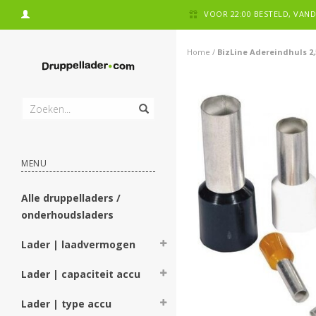
VOOR 22:00 BESTELD, VA
Home
/
BizLine Adereindhuls 2
MENU
Alle druppelladers /
onderhoudsladers
Lader | laadvermogen
Lader | capaciteit accu
Lader | type accu