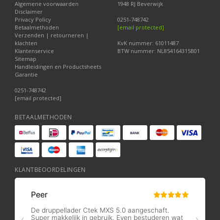
Algemene voorwaarden
1948 RJ Beverwijk
Disclaimer
Privacy Policy
0251-748742
Betaalmethoden
[email protected]
Verzenden | retourneren |
klachten
KvK nummer: 61011487
Klantenservice
BTW nummer: NL854164315B01
Sitemap
Handleidingen en Productsheets
Garantie
0251-748742
[email protected]
BETAALMETHODEN
KLANTBEOORDELINGEN