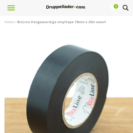
Toggle
0
navigation
Home
/
BizLine Hoogwaardige vinyltape 19mm x 20m zwart