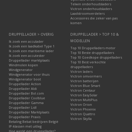
Telwin onderhoudsladers
Victron onderhoudsladers
Laadstroomverdelers
Accessoires die zeker van pas
komen
DRUPPELLADER > OVERIG
DRUPPELLADER > TOP 10 &
MODELLEN
Ik zoek een acculader
Ik zoek een laadkabel Type 1
Top 10 Druppelladers motor
Ik zoek een maritieme lader
Top 10 Beste druppelladers
Ik zoek een accutester
Top 10 Goedkope druppelladers
Druppellader marktplaats
Top 10 Best verkochte
Windmolen kopen
druppelladers
Windgenerator
Victron laders
Windgenerator voor thuis
Victron omvormers
Windgenerator boot
Victron batterijen
Druppellader Action
Victron Blue Smart
Druppellader Aldi
Victron Centaur
Druppellader Bol.com
Victron EasySolar
Druppellader Coolblue
Victron MultiPlus
Druppellader Gamma
Victron Orion
Druppellader Lidl
Victron Phoenix
Druppellader Marktplaats
Victron Quattro
Druppellader Praxis
Victron Skylla
Betaling Bebat bedrijven België
IP-klassen met uitleg
Hoe werkt een druppellader?