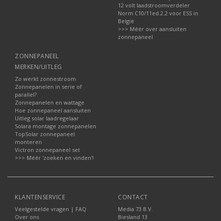
12 volt laadstroomverdeler
Norm C10/11ed.2.2 voor ESS in
België
>>> Méér over aansluiten
zonnepaneel
ZONNEPANEEL
MERKEN/UITLEG
Zo werkt zonnestroom
Zonnepanelen in serie of
parallel?
Zonnepanelen en wattage
Hoe zonnepaneel aansluiten
Uitleg solar laadregelaar
Solara montage zonnepanelen
TopSolar zonnepaneel
monteren
Victron zonnepaneel set
>>> Méér 'zoeken en vinden'!
KLANTENSERVICE
CONTACT
Veelgestelde vragen | FAQ
Media 73 B.V.
Over ons
Biesland 13