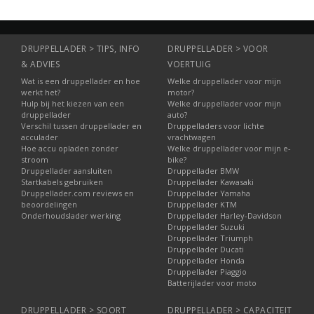
DRUPPELLADER > TIPS, INFO
DRUPPELLADER > VOOR
& ADVIES
VOERTUIG
Wat is een druppellader en hoe
Welke druppellader voor mijn
werkt het?
motor?
Hulp bij het kiezen van een
Welke druppellader voor mijn
druppellader
auto?
Verschil tussen druppellader en
Druppelladers voor lichte
acculader
vrachtwagen
Hoe accu opladen zonder
Welke druppellader voor mijn e-
stroom
bike?
Druppellader aansluiten
Druppellader BMW
Startkabels gebruiken
Druppellader Kawasaki
Druppellader.com reviews en
Druppellader Yamaha
beoordelingen
Druppellader KTM
Onderhoudslader werking
Druppellader Harley-Davidson
Druppellader Suzuki
Druppellader Triumph
Druppellader Ducati
Druppellader Honda
Druppellader Piaggio
Batterijlader voor moto
DRUPPELLADER > SOORT
DRUPPELLADER > CAPACITEIT