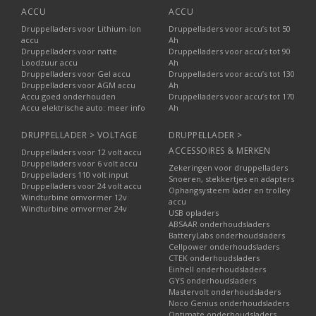
ACCU
ACCU
Druppelladers voor Lithium-Ion
Druppelladers voor accu’s tot 50
accu
Ah
Druppelladers voor natte
Druppelladers voor accu’s tot 90
Loodzuur accu
Ah
Druppelladers voor Gel accu
Druppelladers voor accu’s tot 130
Druppelladers voor AGM accu
Ah
Accu goed onderhouden
Druppelladers voor accu’s tot 170
Accu elektrische auto: meer info
Ah
DRUPPELLADER > VOLTAGE
DRUPPELLADER >
ACCESSOIRES & MERKEN
Druppelladers voor 12 volt accu
Druppelladers voor 6 volt accu
Zekeringen voor druppelladers
Druppelladers 110 volt input
Snoeren, stekkertjes en adapters
Druppelladers voor 24 volt accu
Ophangsysteem lader en trolley
Windturbine omvormer 12v
accu
Windturbine omvormer 24v
USB opladers
ABSAAR onderhoudsladers
BatteryLabs onderhoudsladers
Cellpower onderhoudsladers
CTEK onderhoudsladers
Einhell onderhoudsladers
GYS onderhoudsladers
Mastervolt onderhoudsladers
Noco Genius onderhoudsladers
Optimate onderhoudsladers