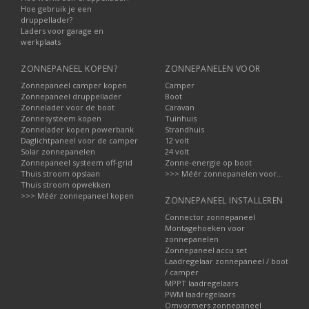
Hoe gebruik je een
druppellader?
Laders voor garage en
werkplaats
ZONNEPANEEL KOPEN?
ZONNEPANELEN VOOR
Zonnepaneel camper kopen
Camper
Zonnepaneel druppellader
Boot
Zonnelader voor de boot
Caravan
Zonnesysteem kopen
Tuinhuis
Zonnelader kopen powerbank
Strandhuis
Daglichtpaneel voor de camper
12 volt
Solar zonnepanelen
24 volt
Zonnepaneel systeem off-grid
Zonne-energie op boot
Thuis stroom opslaan
>>> Méér zonnepanelen voor...
Thuis stroom opwekken
>>> Méér zonnepaneel kopen
ZONNEPANEEL INSTALLEREN
Connector zonnepaneel
Montagehoeken voor
zonnepanelen
Zonnepaneel accu set
Laadregelaar zonnepaneel / boot
/ camper
MPPT laadregelaars
PWM laadregelaars
Omvormers zonnepaneel