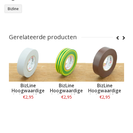
Bizline
Gerelateerde producten
BizLine
BizLine
BizLine
BizLine
gwaardige
Hoogwaardige
Hoogwaardige
Hoogwaard
ltape 19mm
vinyltape 19mm
vinyltape 19mm
vinyltape 1
€2,95
€2,95
€2,95
€2,95
20m grijs
x 20m
x 20m bruin
x 20m gee
geel/groen
Informatie
Informatie
Informatie
Informatie