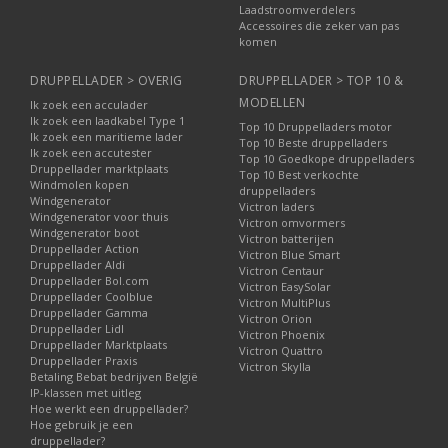
Laadstroomverdelers
Accessoires die zeker van pas
komen
DRUPPELLADER > OVERIG
DRUPPELLADER > TOP 10 &
MODELLEN
Ik zoek een acculader
Ik zoek een laadkabel Type 1
Top 10 Druppelladers motor
Ik zoek een maritieme lader
Top 10 Beste druppelladers
Ik zoek een accutester
Top 10 Goedkope druppelladers
Druppellader marktplaats
Top 10 Best verkochte
Windmolen kopen
druppelladers
Windgenerator
Victron laders
Windgenerator voor thuis
Victron omvormers
Windgenerator boot
Victron batterijen
Druppellader Action
Victron Blue Smart
Druppellader Aldi
Victron Centaur
Druppellader Bol.com
Victron EasySolar
Druppellader Coolblue
Victron MultiPlus
Druppellader Gamma
Victron Orion
Druppellader Lidl
Victron Phoenix
Druppellader Marktplaats
Victron Quattro
Druppellader Praxis
Victron Skylla
Betaling Bebat bedrijven België
IP-klassen met uitleg
Hoe werkt een druppellader?
Hoe gebruik je een
druppellader?