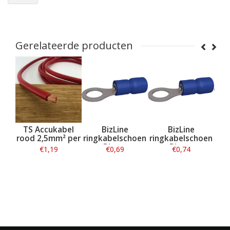
Gerelateerde producten
el
TS Accukabel
BizLine
BizLine
m²
rood 2,5mm² per
ringkabelschoen
ringkabelschoen
vor
r
meter
Blauw
Blauw
€1,19
€0,69
€0,74
Geïsoleerd 1,5-
Geïsoleerd 1,5-
Geï
2,5mm2 - M6
2,5mm2 - M8
2
Informatie
Informatie
Informatie