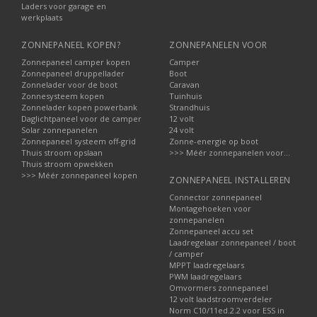
Laders voor garage en
werkplaats
ZONNEPANEEL KOPEN?
ZONNEPANELEN VOOR
Zonnepaneel camper kopen
Camper
Zonnepaneel druppellader
Boot
Zonnelader voor de boot
Caravan
Zonnesysteem kopen
Tuinhuis
Zonnelader kopen powerbank
Strandhuis
Daglichtpaneel voor de camper
12 volt
Solar zonnepanelen
24 volt
Zonnepaneel systeem off-grid
Zonne-energie op boot
Thuis stroom opslaan
>>> Méér zonnepanelen voor...
Thuis stroom opwekken
>>> Méér zonnepaneel kopen
ZONNEPANEEL INSTALLEREN
Connector zonnepaneel
Montagehoeken voor
zonnepanelen
Zonnepaneel accu set
Laadregelaar zonnepaneel / boot
/ camper
MPPT laadregelaars
PWM laadregelaars
Omvormers zonnepaneel
12 volt laadstroomverdeler
Norm C10/11ed.2.2 voor ESS in