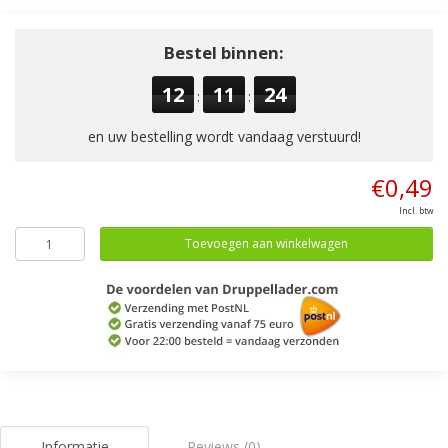
Bestel binnen:
12
11
24
:
:
en uw bestelling wordt vandaag verstuurd!
€0,49
Incl. btw
Toevoegen aan winkelwagen
Informatie
Reviews (0)