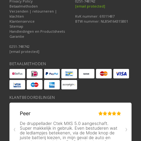
Privacy Policy
0251-748742
Betaalmethoden
[email protected]
Verzenden | retourneren |
klachten
KvK nummer: 61011487
Klantenservice
BTW nummer: NL854164315B01
Sitemap
Handleidingen en Productsheets
Garantie
0251-748742
[email protected]
BETAALMETHODEN
KLANTBEOORDELINGEN