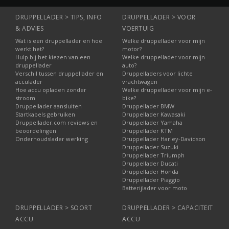
DRUPPELLADER > TIPS, INFO
DRUPPELLADER > VOOR
& ADVIES
VOERTUIG
Wat is een druppellader en hoe
Welke druppellader voor mijn
werkt het?
motor?
Hulp bij het kiezen van een
Welke druppellader voor mijn
druppellader
auto?
Verschil tussen druppellader en
Druppelladers voor lichte
acculader
vrachtwagen
Hoe accu opladen zonder
Welke druppellader voor mijn e-
stroom
bike?
Druppellader aansluiten
Druppellader BMW
Startkabels gebruiken
Druppellader Kawasaki
Druppellader.com reviews en
Druppellader Yamaha
beoordelingen
Druppellader KTM
Onderhoudslader werking
Druppellader Harley-Davidson
Druppellader Suzuki
Druppellader Triumph
Druppellader Ducati
Druppellader Honda
Druppellader Piaggio
Batterijlader voor moto
DRUPPELLADER > SOORT
DRUPPELLADER > CAPACITEIT
ACCU
ACCU