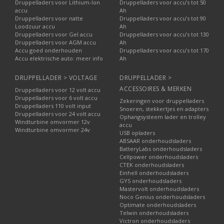
Druppelladers voor Lithium-Ion
Druppelladers voor accu’s tot 50
accu
Ah
Druppelladers voor natte
Druppelladers voor accu’s tot 90
Loodzuur accu
Ah
Druppelladers voor Gel accu
Druppelladers voor accu’s tot 130
Druppelladers voor AGM accu
Ah
Accu goed onderhouden
Druppelladers voor accu’s tot 170
Accu elektrische auto: meer info
Ah
DRUPPELLADER > VOLTAGE
DRUPPELLADER >
ACCESSOIRES & MERKEN
Druppelladers voor 12 volt accu
Druppelladers voor 6 volt accu
Zekeringen voor druppelladers
Druppelladers 110 volt input
Snoeren, stekkertjes en adapters
Druppelladers voor 24 volt accu
Ophangsysteem lader en trolley
Windturbine omvormer 12v
accu
Windturbine omvormer 24v
USB opladers
ABSAAR onderhoudsladers
BatteryLabs onderhoudsladers
Cellpower onderhoudsladers
CTEK onderhoudsladers
Einhell onderhoudsladers
GYS onderhoudsladers
Mastervolt onderhoudsladers
Noco Genius onderhoudsladers
Optimate onderhoudsladers
Telwin onderhoudsladers
Victron onderhoudsladers