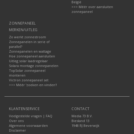
België
>>> Méér over aansluiten
zonnepaneel
ZONNEPANEEL
MERKEN/UITLEG
Zo werkt zonnestroom
Zonnepanelen in serie of
parallel?
Zonnepanelen en wattage
Hoe zonnepaneel aansluiten
Uitleg solar laadregelaar
Solara montage zonnepanelen
TopSolar zonnepaneel
monteren
Victron zonnepaneel set
>>> Méér 'zoeken en vinden'!
KLANTENSERVICE
CONTACT
Veelgestelde vragen | FAQ
Media 73 B.V.
Over ons
Biesland 13
Algemene voorwaarden
1948 RJ Beverwijk
Disclaimer